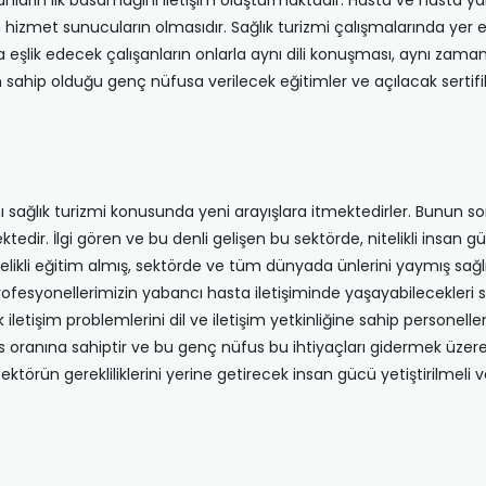
ın ilk basamağını iletişim oluşturmaktadır. Hasta ve hasta yakı
an hizmet sunucuların olmasıdır. Sağlık turizmi çalışmalarında ye
a eşlik edecek çalışanların onlarla aynı dili konuşması, aynı zam
n sahip olduğu genç nüfusa verilecek eğitimler ve açılacak sertifik
nı sağlık turizmi konusunda yeni arayışlara itmektedirler. Bunun 
tedir. İlgi gören ve bu denli gelişen bu sektörde, nitelikli insan
nitelikli eğitim almış, sektörde ve tüm dünyada ünlerini yaymış sağ
ofesyonellerimizin yabancı hasta iletişiminde yaşayabilecekleri sıkın
letişim problemlerini dil ve iletişim yetkinliğine sahip personell
oranına sahiptir ve bu genç nüfus bu ihtiyaçları gidermek üzere eği
sektörün gerekliliklerini yerine getirecek insan gücü yetiştirilmel