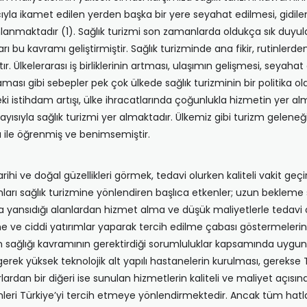
cıyla ikamet edilen yerden başka bir yere seyahat edilmesi, gidile
anmaktadır (1). Sağlık turizmi son zamanlarda oldukça sık duyulan
rı bu kavramı geliştirmiştir. Sağlık turizminde ana fikir, rutinler
. Ülkelerarası iş birliklerinin artması, ulaşımın gelişmesi, seyaha
laması gibi sebepler pek çok ülkede sağlık turizminin bir politika 
istihdam artışı, ülke ihracatlarında çoğunlukla hizmetin yer alma
layısıyla sağlık turizmi yer almaktadır. Ülkemiz gibi turizm gelene
ığı ile öğrenmiş ve benimsemiştir.
arihi ve doğal güzellikleri görmek, tedavi olurken kaliteli vakit g
sanları sağlık turizmine yönlendiren başlıca etkenler; uzun bekleme
 yansıdığı alanlardan hizmet alma ve düşük maliyetlerle tedavi ol
ne ve ciddi yatırımlar yaparak tercih edilme çabası göstermelerin
n sağlığı kavramının gerektirdiği sorumluluklar kapsamında uygun t
ı gerek yüksek teknolojik alt yapılı hastanelerin kurulması, gerek
ardan bir diğeri ise sunulan hizmetlerin kaliteli ve maliyet açıs
nleri Türkiye’yi tercih etmeye yönlendirmektedir. Ancak tüm hatla