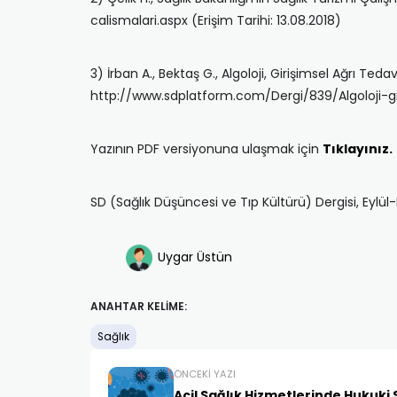
calismalari.aspx (Erişim Tarihi: 13.08.2018)
3) İrban A., Bektaş G., Algoloji, Girişimsel Ağrı Ted
http://www.sdplatform.com/Dergi/839/Algoloji-giri
Yazının PDF versiyonuna ulaşmak için
Tıklayınız.
SD (Sağlık Düşüncesi ve Tıp Kültürü) Dergisi, Eylül
Uygar Üstün
ANAHTAR KELIME:
Sağlık
ÖNCEKI YAZI
Acil Sağlık Hizmetlerinde Hukuki