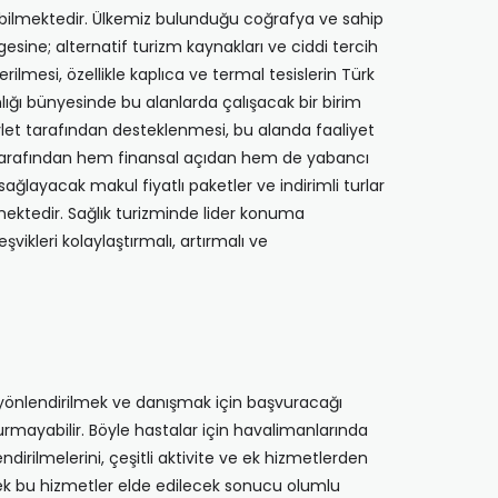
ayrılabilmektedir. Ülkemiz bulunduğu coğrafya ve sahip
esine; alternatif turizm kaynakları ve ciddi tercih
ilmesi, özellikle kaplıca ve termal tesislerin Türk
nlığı bünyesinde bu alanlarda çalışacak bir birim
let tarafından desteklenmesi, bu alanda faaliyet
et tarafından hem finansal açıdan hem de yabancı
ağlayacak makul fiyatlı paketler ve indirimli turlar
kmektedir. Sağlık turizminde lider konuma
ikleri kolaylaştırmalı, artırmalı ve
en yönlendirilmek ve danışmak için başvuracağı
rmayabilir. Böyle hastalar için havalimanlarında
dirilmelerini, çeşitli aktivite ve ek hizmetlerden
cek bu hizmetler elde edilecek sonucu olumlu