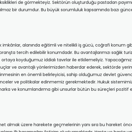
en eksiklikleri de görmekteyiz. Sektörün oluşturduğu pastadan pay
kaçınılmaz bir durumdur. Bu büyük sorumluluk kapsamında bazı günc
imkânlar, alanında eğitimli ve nitelikli iş gücü, coğrafi konum gibi
branşta tercih edilebilir konumdadır. Bu avantajlarımızı sağlık tur
rtaya koyduğumuz iddialı tavırlar ile etkilemeliyiz. Yapacağımız 
nuçlar ve avantajlı yönlerimizden haberdar ederek, sektörde yerim
inmesinin en önemli belirleyicisi, sahip olduğumuz devlet güvence
nceler ve politikalar edinmemiz gerekmektedir. Hukuk sistemimizi
arka ve konumlandırma gibi unsurlar bütün bu süreçleri pozitif et
hizmet almak üzere harekete geçmelerinin yanı sıra bu hareket önc