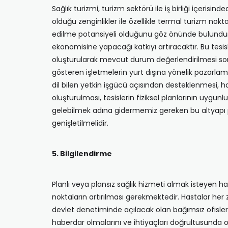
Sağlık turizmi, turizm sektörü ile iş birliği içerisi
olduğu zenginlikler ile özellikle termal turizm nok
edilme potansiyeli olduğunu göz önünde bulundurarak 
ekonomisine yapacağı katkıyı artıracaktır. Bu tesis
oluşturularak mevcut durum değerlendirilmesi sonu
gösteren işletmelerin yurt dışına yönelik pazarla
dil bilen yetkin işgücü açısından desteklenmesi, ha
oluşturulması, tesislerin fiziksel planlarının uygu
gelebilmek adına gidermemiz gereken bu altyapı pro
genişletilmelidir.
5. Bilgilendirme
Planlı veya plansız sağlık hizmeti almak isteyen h
noktaların artırılması gerekmektedir. Hastalar he
devlet denetiminde açılacak olan bağımsız ofisler v
haberdar olmalarını ve ihtiyaçları doğrultusunda 