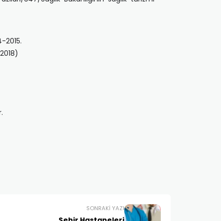
14-2015.
.2018)
.
SONRAKI YAZI
Şehir Hastaneleri