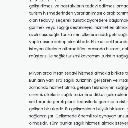
geliştirilmesi ve hastalıkların tedavi edilmesi ama
turizm hizmetlerinden yararlanılması olarak tanıml
olan tedaviyi seçerek turistik ziyaretlere başlamala
görmek veya sağlığı destekleyici hizmetleri almaktır
azalması, sağlık turizminin ülkelere ciddi gelir sağ
yapılmasına sebep olmaktadır. Hizmet sektöründeki 
isteyen ülkelerin alternatifleri arasında hizmet, do
müşterisi ile sağlık turizmi kavramını turistin sağl
Milyonlarca insan tedavi hizmeti almakla birlikte t
Bunların yanı sıra sağlık turizmini geliştiren ve in
zamanda hizmet alma, gelişen teknolojinin sağlığa
önemi, ülkelerin sağlık turizmine dikkat çekmeleri
sektöründe gerek planlı tedavilerle gerekse turisti
gelişen bir ülkedir. Bu gelişmelerin büyük bir kısm
sağlanmıştır. Gelişmede önemli rol oynayan unsurl
olmasıdır. Tüm bunlar sağlık hizmeti almak isteye