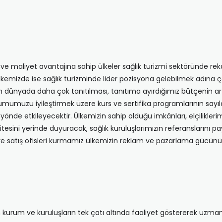
ne ve maliyet avantajına sahip ülkeler sağlık turizmi sektöründe 
ülkemizde ise sağlık turizminde lider pozisyona gelebilmek adına
izin dünyada daha çok tanıtılması, tanıtıma ayırdığımız bütçenin ar
umumuzu iyileştirmek üzere kurs ve sertifika programlarının sayıla
 yönde etkileyecektir. Ülkemizin sahip olduğu imkânları, elçilikler
itesini yerinde duyuracak, sağlık kuruluşlarımızın referanslarını pa
m ve satış ofisleri kurmamız ülkemizin reklam ve pazarlama gücünü 
n kurum ve kuruluşların tek çatı altında faaliyet göstererek uzm