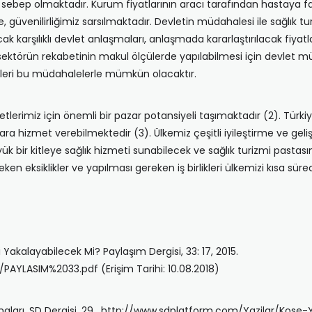
e sebep olmaktadır. Kurum fiyatlarının aracı tarafından hastaya fa
, güvenilirliğimiz sarsılmaktadır. Devletin müdahalesi ile sağlık 
 karşılıklı devlet anlaşmaları, anlaşmada kararlaştırılacak fiyatlar
 sektörün rekabetinin makul ölçülerde yapılabilmesi için devlet mü
meleri bu müdahalelerle mümkün olacaktır.
etlerimiz için önemli bir pazar potansiyeli taşımaktadır (2). Türk
a hizmet verebilmektedir (3). Ülkemiz çeşitli iyileştirme ve geli
yük bir kitleye sağlık hizmeti sunabilecek ve sağlık turizmi past
en eksiklikler ve yapılması gereken iş birlikleri ülkemizi kısa sür
 Yakalayabilecek Mi? Paylaşım Dergisi, 33: 17, 2015.
PAYLASIM%2033.pdf (Erişim Tarihi: 10.08.2018)
lışmaları. SD Dergisi, 29. http://www.sdplatform.com/Yazilar/Kose-