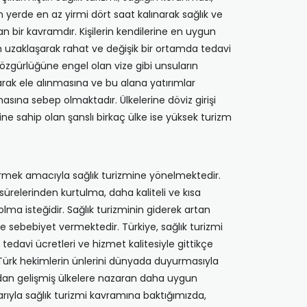
n yerde en az yirmi dört saat kalınarak sağlık ve
 bir kavramdır. Kişilerin kendilerine en uygun
den uzaklaşarak rahat ve değişik bir ortamda tedavi
t özgürlüğüne engel olan vize gibi unsuların
olarak ele alınmasına ve bu alana yatırımlar
sına sebep olmaktadır. Ülkelerine döviz girişi
ğine sahip olan şanslı birkaç ülke ise yüksek turizm
eçirmek amacıyla sağlık turizmine yönelmektedir.
 sürelerinden kurtulma, daha kaliteli ve kısa
ma isteğidir. Sağlık turizminin giderek artan
e sebebiyet vermektedir. Türkiye, sağlık turizmi
edavi ücretleri ve hizmet kalitesiyle gittikçe
se Türk hekimlerin ünlerini dünyada duyurmasıyla
ından gelişmiş ülkelere nazaran daha uygun
rıyla sağlık turizmi kavramına baktığımızda,