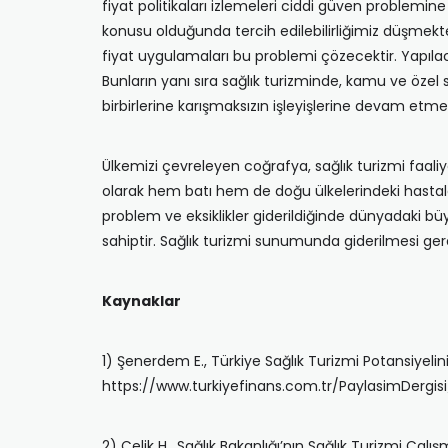
fiyat politikaları izlemeleri ciddi güven problemin
konusu olduğunda tercih edilebilirliğimiz düşmekte
fiyat uygulamaları bu problemi çözecektir. Yapılacak
Bunların yanı sıra sağlık turizminde, kamu ve özel
birbirlerine karışmaksızın işleyişlerine devam et
Ülkemizi çevreleyen coğrafya, sağlık turizmi faaliy
olarak hem batı hem de doğu ülkelerindeki hastalar
problem ve eksiklikler giderildiğinde dünyadaki bü
sahiptir. Sağlık turizmi sunumunda giderilmesi gerek
Kaynaklar
1) Şenerdem E., Türkiye Sağlık Turizmi Potansiyelini
https://www.turkiyefinans.com.tr/PaylasimDergisi/
2) Çelik H., Sağlık Bakanlığı’nın Sağlık Turizmi Ça