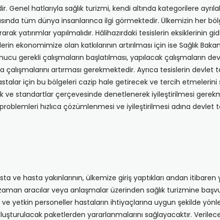
ndedir. Genel hatlarıyla sağlık turizmi, kendi altında kategorilere 
tasında tüm dünya insanlarınca ilgi görmektedir. Ülkemizin her bölg
yatırımlar yapılmalıdır. Hâlihazırdaki tesislerin eksiklerinin gider
lerin ekonomimize olan katkılarının artırılması için ise Sağlık Baka
cu gerekli çalışmaların başlatılması, yapılacak çalışmaların dev
ma çalışmalarını artırması gerekmektedir. Ayrıca tesislerin devl
stalar için bu bölgeleri cazip hale getirecek ve tercih etmelerini s
nluk ve standartlar çerçevesinde denetlenerek iyileştirilmesi gere
blemleri hızlıca çözümlenmesi ve iyileştirilmesi adına devlet teşv
asta ve hasta yakınlarının, ülkemize giriş yaptıkları andan itibar
r zaman aracılar veya anlaşmalar üzerinden sağlık turizmine başvu
e yetkin personeller hastaların ihtiyaçlarına uygun şekilde yönlen
oluşturulacak paketlerden yararlanmalarını sağlayacaktır. Verile