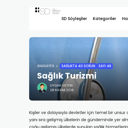
SD Söyleşiler
Kategoriler
Ha
ANASAYFA
SAĞLIKTA 40 SORUN
SAYI 48
Sağlık Turizmi
UYGAR ÜSTÜN
28 KASIM 2018
Kişiler ve dolayısıyla devletler için temel bir unsur o
yanı sıra gelişmiş ülkelerin de gündeminde yer al
çoğu gelişmiş ülkelerde sunulan sağlık hizmetlerini