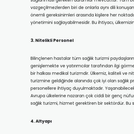
sağlanması gereken durumlar mevcuttur. Tüm bunlar
vazgeçilmezlerden biri de onlarla aynı dili konuş
önemli gereksinimleri arasında kişilere her noktad
yönetimini sağlayabilmesidir. Bu ihtiyacı, ülkemizi
3. Nitelikli Personel
Bilinçlenen hastalar tüm sağlık turizmi paydaşları
genişlemekte ve yatırımcılar tarafından ilgi görmek
bir halkası medikal turizmdir. Ülkemiz, kaliteli ve 
turizmine geldiğinde alanında çok iyi olan sağlık pr
personellere ihtiyaç duyulmaktadır. Yaşanabilecek i
Avrupa ülkelerine nazaran çok ciddi bir genç nüfus 
sağlık turizmi, hizmet gerektiren bir sektördür. Bu 
4. Altyapı