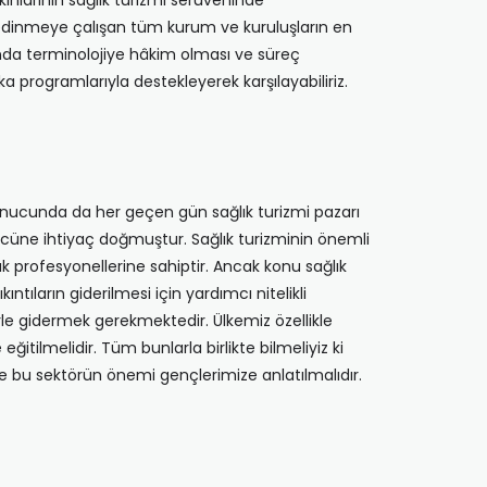
nlarının sağlık turizmi serüveninde
r edinmeye çalışan tüm kurum ve kuruluşların en
anda terminolojiye hâkim olması ve süreç
a programlarıyla destekleyerek karşılayabiliriz.
sonucunda da her geçen gün sağlık turizmi pazarı
 gücüne ihtiyaç doğmuştur. Sağlık turizminin önemli
lık profesyonellerine sahiptir. Ancak konu sağlık
tıların giderilmesi için yardımcı nitelikli
erle gidermek gerekmektedir. Ülkemiz özellikle
tilmelidir. Tüm bunlarla birlikte bilmeliyiz ki
i ve bu sektörün önemi gençlerimize anlatılmalıdır.