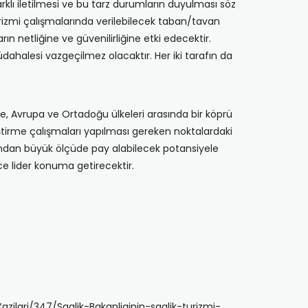
rklı iletilmesi ve bu tarz durumların duyulması söz
turizmi çalışmalarında verilebilecek taban/tavan
ın netliğine ve güvenilirliğine etki edecektir.
dahalesi vazgeçilmez olacaktır. Her iki tarafın da
iye, Avrupa ve Ortadoğu ülkeleri arasında bir köprü
ştirme çalışmaları yapılması gereken noktalardaki
asından büyük ölçüde pay alabilecek potansiyele
ece lider konuma getirecektir.
Yazilari/347/Saglik-Bakanliginin-saglik-turizmi-