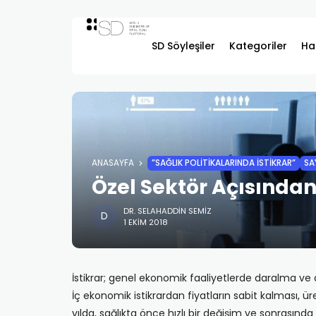
SD Söyleşiler
Kategoriler
Ha
ANASAYFA
”SAĞLIK POLITIKALARINDA İSTIKRAR”
SA
Özel Sektör Açısından
DR. SELAHADDIN SEMIZ
1 EKIM 2018
İstikrar; genel ekonomik faaliyetlerde daralma ve a
İç ekonomik istikrardan fiyatların sabit kalması, ü
yılda, sağlıkta önce hızlı bir değişim ve sonrasın