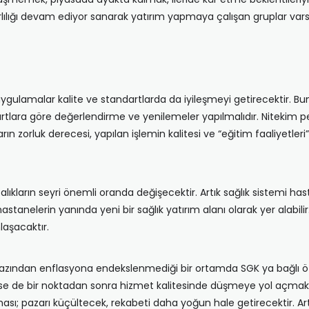
lığı devam ediyor sanarak yatırım yapmaya çalışan gruplar varsa
 uygulamalar kalite ve standartlarda da iyileşmeyi getirecektir. B
ni şartlara göre değerlendirme ve yenilemeler yapılmalıdır. Nite
aların zorluk derecesi, yapılan işlemin kalitesi ve “eğitim faaliyet
ıkların seyri önemli oranda değişecektir. Artık sağlık sistemi has
elerin yanında yeni bir sağlık yatırım alanı olarak yer alabilir. 
laşacaktır.
en azından enflasyona endekslenmediği bir ortamda SGK ya bağlı ö
se de bir noktadan sonra hizmet kalitesinde düşmeye yol açmakta 
ması; pazarı küçültecek, rekabeti daha yoğun hale getirecektir. A