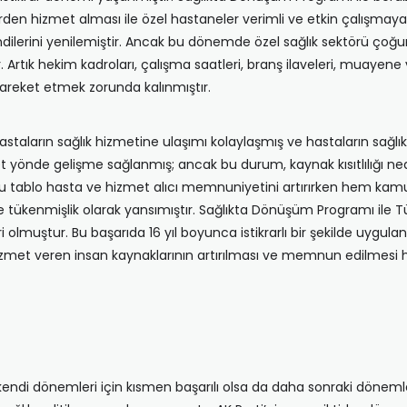
den hizmet alması ile özel hastaneler verimli ve etkin çalışmaya 
endilerini yenilemiştir. Ancak bu dönemde özel sağlık sektörü çoğ
ir. Artık hekim kadroları, çalışma saatleri, branş ilaveleri, muay
hareket etmek zorunda kalınmıştır.
hastaların sağlık hizmetine ulaşımı kolaylaşmış ve hastaların sağlı
pet yönde gelişme sağlanmış; ancak bu durum, kaynak kısıtlılığı 
 Bu tablo hasta ve hizmet alıcı memnuniyetini artırırken hem ka
e tükenmişlik olarak yansımıştır. Sağlıkta Dönüşüm Programı ile T
olmuştur. Bu başarıda 16 yıl boyunca istikrarlı bir şekilde uygulana
 hizmet veren insan kaynaklarının artırılması ve memnun edilmesi
 kendi dönemleri için kısmen başarılı olsa da daha sonraki dön