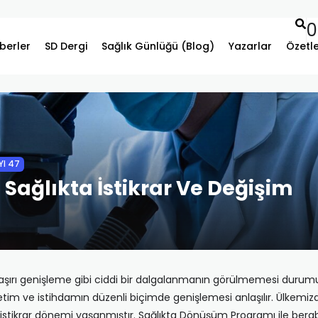
0
berler
SD Dergi
Sağlık Günlüğü (Blog)
Yazarlar
Özetl
YI 47
 Sağlıkta İstikrar Ve Değişim
şırı genişleme gibi ciddi bir dalgalanmanın görülmemesi durumunu i
retim ve istihdamın düzenli biçimde genişlemesi anlaşılır. Ülkemiz
da istikrar dönemi yaşanmıştır. Sağlıkta Dönüşüm Programı ile bera