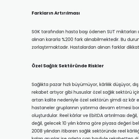
Farkların Artırılması
SGK tarafından hasta başı ödenen SUT miktarları art
alınan kararla %200 fark alınabilmektedir. Bu duru
zorlaştırmaktadır. Hastalardan alınan farklar dikk
Özel Sağlık Sektöründe Riskler
Sağlıkta pazar hızlı büyümüyor, kârlılık düşüyor, dış 
rekabet artıyor gibi hususlar özel sağlık sektörü içi
artan kalite nedeniyle özel sektörün şimdi az kâr ed
hastaneler gruplarının yatırıma devam etmesi bors
oluşturdular. Reel kârlar ve EbitDA artırılması deği
değil, gelecek 10 yılın kârına göre piyasa değeri be
2008 yılından itibaren sağlık sektöründe reel kârlı
kalan gruplar ise adeta can havliyle rekabetten