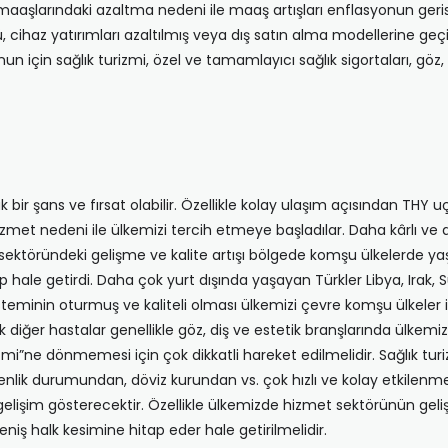
maaşlarındaki azaltma nedeni ile maaş artışları enflasyonun gerisind
cihaz yatırımları azaltılmış veya dış satın alma modellerine geçilmi
un için sağlık turizmi, özel ve tamamlayıcı sağlık sigortaları, göz, e
 bir şans ve fırsat olabilir. Özellikle kolay ulaşım açısından THY 
izmet nedeni ile ülkemizi tercih etmeye başladılar. Daha kârlı ve 
ık sektöründeki gelişme ve kalite artışı bölgede komşu ülkelerde y
 hale getirdi. Daha çok yurt dışında yaşayan Türkler Libya, Irak, S
 sisteminin oturmuş ve kaliteli olması ülkemizi çevre komşu ülkeler
iğer hastalar genellikle göz, diş ve estetik branşlarında ülkemizi te
izmi”ne dönmemesi için çok dikkatli hareket edilmelidir. Sağlık turiz
venlik durumundan, döviz kurundan vs. çok hızlı ve kolay etkilenme
e gelişim gösterecektir. Özellikle ülkemizde hizmet sektörünün gel
niş halk kesimine hitap eder hale getirilmelidir.