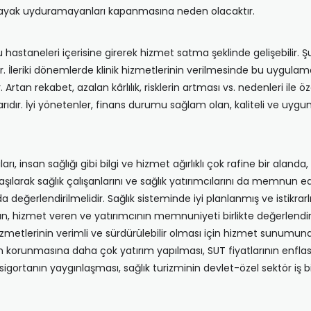
a ayak uyduramayanları kapanmasına neden olacaktır.
taneleri içerisine girerek hizmet satma şeklinde gelişebilir.
 İleriki dönemlerde klinik hizmetlerinin verilmesinde bu uygulama ö
tan rekabet, azalan kârlılık, risklerin artması vs. nedenleri ile öz
rıdır. İyi yönetenler, finans durumu sağlam olan, kaliteli ve uy
rı, insan sağlığı gibi bilgi ve hizmet ağırlıklı çok rafine bir alanda
larak sağlık çalışanlarını ve sağlık yatırımcılarını da memnun ede
a değerlendirilmelidir. Sağlık sisteminde iyi planlanmış ve istikrarl
 hizmet veren ve yatırımcının memnuniyeti birlikte değerlendiril
hizmetlerinin verimli ve sürdürülebilir olması için hizmet sunum
ğın korunmasına daha çok yatırım yapılması, SUT fiyatlarının enf
ortanın yaygınlaşması, sağlık turizminin devlet-özel sektör iş birl