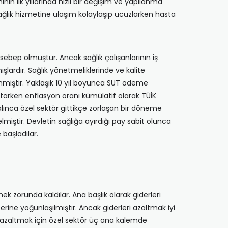
nin ilk yıllarında hızlı bir değişim ve yapılanma
ağlık hizmetine ulaşım kolaylaşıp ucuzlarken hasta
bep olmuştur. Ancak sağlık çalışanlarının iş
şlardır. Sağlık yönetmeliklerinde ve kalite
nmiştir. Yaklaşık 10 yıl boyunca SUT ödeme
rtarken enflasyon oranı kümülatif olarak TÜİK
zalınca özel sektör gittikçe zorlaşan bir döneme
lmiştir. Devletin sağlığa ayırdığı pay sabit olunca
başladılar.
ek zorunda kaldılar. Ana başlık olarak giderleri
erine yoğunlaşılmıştır. Ancak giderleri azaltmak iyi
 azaltmak için özel sektör üç ana kalemde