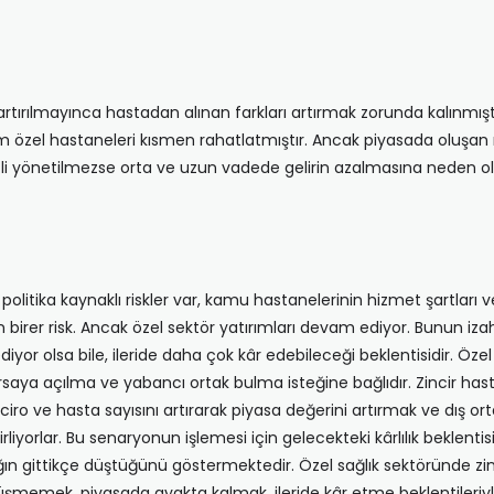
ırılmayınca hastadan alınan farkları artırmak zorunda kalınmıştır.
m özel hastaneleri kısmen rahatlatmıştır. Ancak piyasada oluşan r
atli yönetilmezse orta ve uzun vadede gelirin azalmasına neden ola
politika kaynaklı riskler var, kamu hastanelerinin hizmet şartları ve 
n birer risk. Ancak özel sektör yatırımları devam ediyor. Bunun izahı 
iyor olsa bile, ileride daha çok kâr edebileceği beklentisidir. Öze
aya açılma ve yabancı ortak bulma isteğine bağlıdır. Zincir hast
l, ciro ve hasta sayısını artırarak piyasa değerini artırmak ve dış o
lirliyorlar. Bu senaryonun işlemesi için gelecekteki kârlılık bekle
lığın gittikçe düştüğünü göstermektedir. Özel sağlık sektöründe zinc
 düşmemek, piyasada ayakta kalmak, ileride kâr etme beklentile