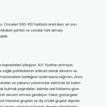
 Önceleri %50-100 farklarla sınırlı iken, en son
ekabet şartları ve cezalar fark almayı
bilir.
kapasiteleri iyileşiyor, SUT fiyatları artmıyor,
sağlık politikalarının istikrarlı olarak devamı ve
l hastanelerin karlılığının azalmasına rağmen, zincir
aneler ve yabancı yatırımcılar sektörde bir balon
rtak bulmak peşindeler. Aslında reel kârlarına göre
ntisinin devam etmesi gerekiyor. Fakat göstergeler
ir hastane grupları ve dış ortaklı gruplar dışında
riyle yatırım yapmaya kısmen devam etmekteler.