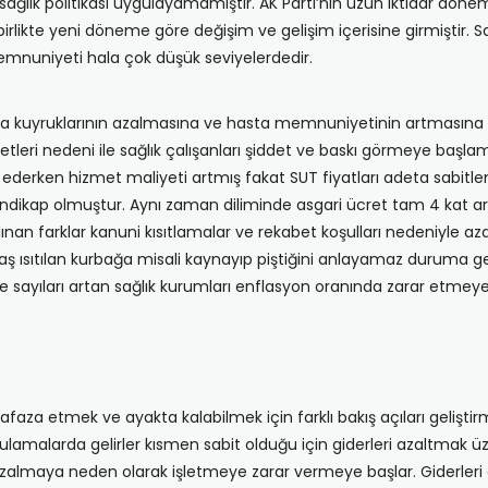
ağlık politikası uygulayamamıştır. AK Parti’nin uzun iktidar dönemi
rlikte yeni döneme göre değişim ve gelişim içerisine girmiştir. S
emnuniyeti hala çok düşük seviyelerdedir.
 kuyruklarının azalmasına ve hasta memnuniyetinin artmasına se
etleri nedeni ile sağlık çalışanları şiddet ve baskı görmeye başlamı
derken hizmet maliyeti artmış fakat SUT fiyatları adeta sabitle
 handikap olmuştur. Aynı zaman diliminde asgari ücret tam 4 kat a
alınan farklar kanuni kısıtlamalar ve rekabet koşulları nedeniyle a
avaş ısıtılan kurbağa misali kaynayıp piştiğini anlayamaz duruma ge
e sayıları artan sağlık kurumları enflasyon oranında zarar etmeye 
faza etmek ve ayakta kalabilmek için farklı bakış açıları geliştirm
ulamalarda gelirler kısmen sabit olduğu için giderleri azaltmak üz
zalmaya neden olarak işletmeye zarar vermeye başlar. Giderleri