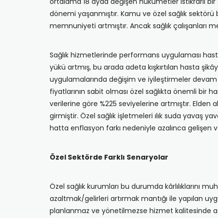
ortalama 18 ayda değişen hükümetler istikrarlı bir s
dönemi yaşanmıştır. Kamu ve özel sağlık sektörü bi
memnuniyeti artmıştır. Ancak sağlık çalışanları m
Sağlık hizmetlerinde performans uygulaması hasta
yükü artmış, bu arada adeta kışkırtılan hasta şikây
uygulamalarında değişim ve iyileştirmeler devam e
fiyatlarının sabit olması özel sağlıkta önemli bir
verilerine göre %225 seviyelerine artmıştır. Elden 
girmiştir. Özel sağlık işletmeleri ılık suda yavaş y
hatta enflasyon farkı nedeniyle azalınca gelişen v
Özel Sektörde Farklı Senaryolar
Özel sağlık kurumları bu durumda kârlılıklarını muha
azaltmak/gelirleri artırmak mantığı ile yapılan uyg
planlanmaz ve yönetilmezse hizmet kalitesinde a