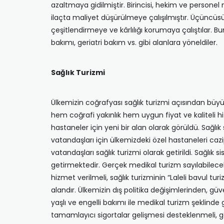
azaltmaya gidilmiştir. Birincisi, hekim ve personel 
ilaçta maliyet düşürülmeye çalışılmıştır. Üçüncüsü, 
çeşitlendirmeye ve kârlılığı korumaya çalıştılar. Bun
bakımı, geriatri bakım vs. gibi alanlara yöneldiler.
Sağlık Turizmi
Ülkemizin coğrafyası sağlık turizmi açısından büyük
hem coğrafi yakınlık hem uygun fiyat ve kaliteli h
hastaneler için yeni bir alan olarak görüldü. Sağl
vatandaşları için ülkemizdeki özel hastaneleri cazip
vatandaşları sağlık turizmi olarak getirildi. Sağlık
getirmektedir. Gerçek medikal turizm sayılabilecek d
hizmet verilmeli, sağlık turizminin “Laleli bavul tur
alandır. Ülkemizin dış politika değişimlerinden, gü
yaşlı ve engelli bakımı ile medikal turizm şeklind
tamamlayıcı sigortalar gelişmesi desteklenmeli, ge