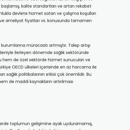
başlamış, kalite standartları ve artan rekabet
unlukla devlete hizmet satan ve çalışma koşulları
ene ve ameliyat fiyatları vs. konusunda tamamen
k kurumlarına müracaatı artmıştır. Talep artışı
nedeniyle ilerleyen dönemde sağlık sektöründe
mu hem de özel sektörde hizmet sunucuları ve
ürkiye OECD ülkeleri içerisinde en az harcama ile
n sağlık politikalarının etkisi çok önemlidir. Bu
 hem de maddi kaynakların artırılması
emlerde toplumun gelişimine ayak uyduramamış,