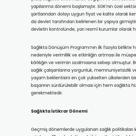
yapılanma dönemi başlamıştır. SGK’nın özel sektör
şartlarından dolayı uygun fiyat ve kalite olarak k
da devlet tarafından belirlenen bir yapıya girmişt
devletin kontrolünde, yarı resmî kurumlar olarak 
Sağlıkta Dönüşüm Programı’nın ilk fazıyla birlikte 
nedeniyle verimlilik ve etkinliğin artması ile müs
kârlılığın ve verimin azalmasına sebep olmuştur.
sağlık çalışanlarına yorgunluk, memnuniyetsizlik v
yaşam beklentisini en çok yükselten ülkelerden biri 
başarının sürdürülebilir olması için hem sağlıkta
gerekmektedir.
Sağlıkta İstikrar Dönemi
Geçmiş dönemlerde uygulanan sağlık politikaları