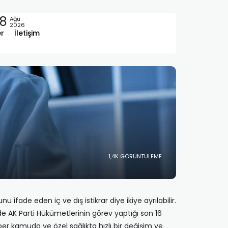
8
Ağu
2026
er
İletişim
1,4K GÖRÜNTÜLEME
fade eden iç ve dış istikrar diye ikiye ayrılabilir.
de AK Parti Hükümetlerinin görev yaptığı son 16
ber kamuda ve özel sağlıkta hızlı bir değişim ve