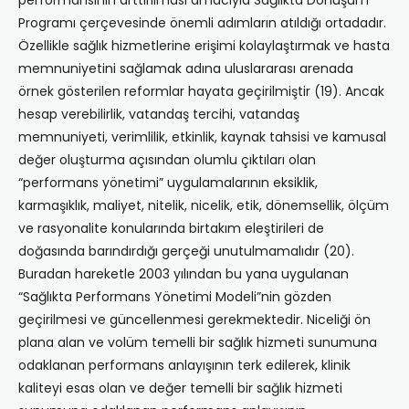
performansının arttırılması amacıyla Sağlıkta Dönüşüm
Programı çerçevesinde önemli adımların atıldığı ortadadır.
Özellikle sağlık hizmetlerine erişimi kolaylaştırmak ve hasta
memnuniyetini sağlamak adına uluslararası arenada
örnek gösterilen reformlar hayata geçirilmiştir (19). Ancak
hesap verebilirlik, vatandaş tercihi, vatandaş
memnuniyeti, verimlilik, etkinlik, kaynak tahsisi ve kamusal
değer oluşturma açısından olumlu çıktıları olan
“performans yönetimi” uygulamalarının eksiklik,
karmaşıklık, maliyet, nitelik, nicelik, etik, dönemsellik, ölçüm
ve rasyonalite konularında birtakım eleştirileri de
doğasında barındırdığı gerçeği unutulmamalıdır (20).
Buradan hareketle 2003 yılından bu yana uygulanan
“Sağlıkta Performans Yönetimi Modeli”nin gözden
geçirilmesi ve güncellenmesi gerekmektedir. Niceliği ön
plana alan ve volüm temelli bir sağlık hizmeti sunumuna
odaklanan performans anlayışının terk edilerek, klinik
kaliteyi esas olan ve değer temelli bir sağlık hizmeti