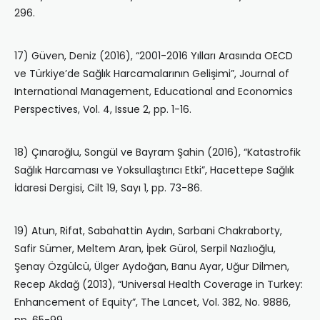
296.
17) Güven, Deniz (2016), “2001-2016 Yılları Arasında OECD
ve Türkiye’de Sağlık Harcamalarının Gelişimi”, Journal of
International Management, Educational and Economics
Perspectives, Vol. 4, Issue 2, pp. 1-16.
18) Çınaroğlu, Songül ve Bayram Şahin (2016), “Katastrofik
Sağlık Harcaması ve Yoksullaştırıcı Etki”, Hacettepe Sağlık
İdaresi Dergisi, Cilt 19, Sayı 1, pp. 73-86.
19) Atun, Rifat, Sabahattin Aydın, Sarbani Chakraborty,
Safir Sümer, Meltem Aran, İpek Gürol, Serpil Nazlıoğlu,
Şenay Özgülcü, Ülger Aydoğan, Banu Ayar, Uğur Dilmen,
Recep Akdağ (2013), “Universal Health Coverage in Turkey:
Enhancement of Equity”, The Lancet, Vol. 382, No. 9886,