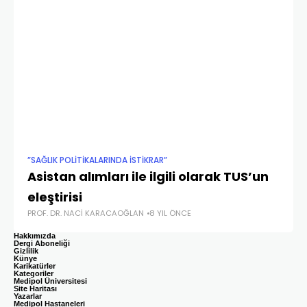
”SAĞLIK POLITIKALARINDA İSTIKRAR”
”SA
Asistan alımları ile ilgili olarak TUS’un
C
eleştirisi
ve
PROF. DR. NACI KARACAOĞLAN
8 YIL ÖNCE
DR
Hakkımızda
Dergi Aboneliği
Gizlilik
Künye
Karikatürler
Kategoriler
Medipol Üniversitesi
Site Haritası
Yazarlar
Medipol Hastaneleri