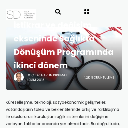
ANASAYFA
”SAĞLIK POLITIKALARINDA İSTIKRAR”
SAYI 47
İstikrar ve değişim
ekseninde Sağlıkta
Dönüşüm Programında
ikinci dönem
DOÇ. DR. HARUN KIRILMAZ
1,2K GÖRÜNTÜLEME
1 EKIM 2018
Küreselleşme, teknoloji, sosyoekonomik gelişmeler,
vatandaşların talep ve beklentilerinde artış ve farklılaşma
ile uluslararası kuruluşlar sağlık sistemlerini değişime
zorlayan faktörler arasında yer almaktadır. Bu doğrultuda,