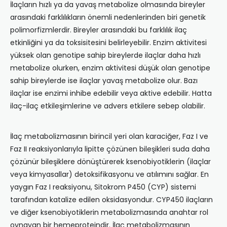
İlaçların hızlı ya da yavaş metabolize olmasında bireyler
arasındaki farklılıkların önemli nedenlerinden biri genetik
polimorfizmlerdir. Bireyler arasındaki bu farklılık ilaç
etkinliğini ya da toksisitesini belirleyebilir. Enzim aktivitesi
yüksek olan genotipe sahip bireylerde ilaçlar daha hızlı
metabolize olurken, enzim aktivitesi düşük olan genotipe
sahip bireylerde ise ilaçlar yavaş metabolize olur. Bazı
ilaçlar ise enzimi inhibe edebilir veya aktive edebilir. Hatta
ilaç-ilaç etkileşimlerine ve advers etkilere sebep olabilir.
İlaç metabolizmasının birincil yeri olan karaciğer, Faz I ve
Faz II reaksiyonlarıyla lipitte çözünen bileşikleri suda daha
çözünür bileşiklere dönüştürerek ksenobiyotiklerin (ilaçlar
veya kimyasallar) detoksifikasyonu ve atılımını sağlar. En
yaygın Faz I reaksiyonu, Sitokrom P450 (CYP) sistemi
tarafından katalize edilen oksidasyondur. CYP450 ilaçların
ve diğer ksenobiyotiklerin metabolizmasında anahtar rol
oynayan bir hemeproteindir. İlaç metabolizmasının