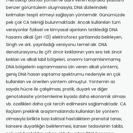
mikroskop altında yönteme adını veren kuyruklu yıldızlara
benzer görüntülerin oluşmasıyla, DNA dizilerindeki
kırılmaları tespit etmeyi sağlayan yöntemdir. Günümüzde
pek çok CA tekniği bulunmaktadır. Ancak kullanılan tüm
versiyonlar fiziksel ve kimyasal ajanların tetiklediği DNA
hasarını alkali (pH >13) elektroforez şartlarında belirleyen,
Singh ve ark. yayınladığı versiyonu temel alır. DNA
denatürasyonu ile çift zincir kırıklarının yanı sıra tek zincir
kırıkları ve alkali labil bölgeleri, onarımı tamamlanmamış
DNA bölgelerin saptanmasına izin veren alkali yöntemi,
geniş DNA hasarı saptama spektrumu nedeniyle en çok
kullanılan ve önerilen yöntem olmuştur. Yöntemin az
sayıda hücre ile çalışılması, pratik, duyarlı ve diğer
genotoksisite yöntemlerine kıyasla daha ekonomik olması
vb. özellikleri daha çok tercih edilmesini sağlamaktadır. CA
ilaçların preklinik araştırmalarında kullanılan bir yöntem
olmasıyla birlikte bazı kalıtsal hastalıkların prenatal tanısı,
kansere duyarlılığın belirlenmesi, kanser tedavisinin takibi,