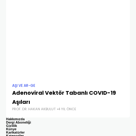
AŞI VE AR-GE
AŞI
Adenoviral Vektör Tabanlı COVID-19
Ul
Aşıları
A
PROF. DR. HAKAN AKBULUT
4 YIL ÖNCE
DR.
Hakkımızda
Dergi Aboneliği
Gizlilik
Künye
Karikatürler
Kategoriler