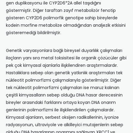
gen duplikasyonu ile CYP2D6*2A allel taşıdığını
göstermiştir. Diğer taraftan zayıf metabolizör fenotip
gösteren CYP2D6 polimorfik genotipe sahip bireylerde
kodein morfine metabolize olmadığından analjezik etkisini
gösteremediği bildirilmiştir.
Genetik varyasyonlara bağlı bireysel duyarlılık çalışmaları
ilaçların yanı sıra metal toksisitesi ile organik çözücüler gibi
pek çok kimyasal ajanlarla ilişkilendiren araştırmalardır.
Hastalıklara sebep olan genetik yatkınlık araştırmaları tek
nükleotit polimorfizmi çalışmalarıyla gösterilmiştir. Diğer
tek nükleotit polimorfizmi çalışmaları ise maruz kalınan
çeşitli kimyasalların sebep olduğu DNA hasar derecesinin
bireyler arasındaki farklarını ortaya koyan DNA onarım
genlerinin polimorfizmi ile ilişkilendirilen çalışmalardır.
Kimyasal ajanların, serbest oksijen radikallerinin, iyonize
radyasyonun, ultraviyole ve alkilleyici mutajenlerin sebep
olduğu DNA hasarlarının onarımını sağlayan XRCC1 ve