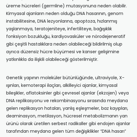
üreme hücreleri (germline) mutasyonuna neden olabilir.
Kimyasal ajanların neden olduğu DNA hasarının, genom
instabilitesine, DNA lezyonlarına, apoptoza, hızlanmış
yaşlanmaya, teratojeniteye, infertiliteye, bağışıklık
fonksiyon bozukluğu, kardiyovasküler ve nörodejeneratif
gibi çeşitli hastalıklara neden olabileceği bildirilmiş olup
ayrıca düzensiz hücre büyümesi ve kanser gelişimine
yatkınlıkla da ilişkili olabileceği gösterilmiştir.
Genetik yapının moleküler bütünlüğünde, ultraviyole, X-
ışınları, kemoterapi ilaçları, alkilleyici ajanlar, kimyasal
bileşikler, aflatoksinler gibi çevresel ajanlar (ekzojen) veya
DNA replikasyonu ve rekombinasyonu sırasında meydana
gelen replikasyon hataları, yanlış eşleşmeler, baz kayıpları,
deaminasyon, metilasyon, hücresel metabolizmanın yan
ürünü olarak üretilen serbest radikaller gibi endojen ajanlar
tarafından meydana gelen tüm değişiklikler “DNA hasarı”