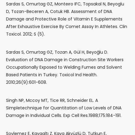
Sardas S, Omurtag GZ, Monteıro IFC, Topsakal N, Beyoglu
D, Tozan-Beceren A, Cotuk HB. Assessment of DNA
Damage and Protective Role of Vitamin E Supplements
After Exhaustive Exercise By Comet Assay In Athletes. Clin
Toxicol. 2012; S (5).
Sardas S, Omurtag GZ, Tozan A, Gül H, Beyoğlu D.
Evaluation of DNA Damage in Construction Site Workers
Occupationally Exposed to Welding Fumes and Solvent
Based Patients in Turkey. Toxicol Ind Health.
2010;26(9):601-608.
Singh NP, Mccoy MT, Tice RR, Schneider EL. A
Simpletechnique for Quantitation of Low Levels of DNA
Damage in Individual Cells. Exp Cell Res.1988;175:184-191.
Soylemez E, Kayaaltı Z, Kaya Akyüzlü D, Tutkun E,