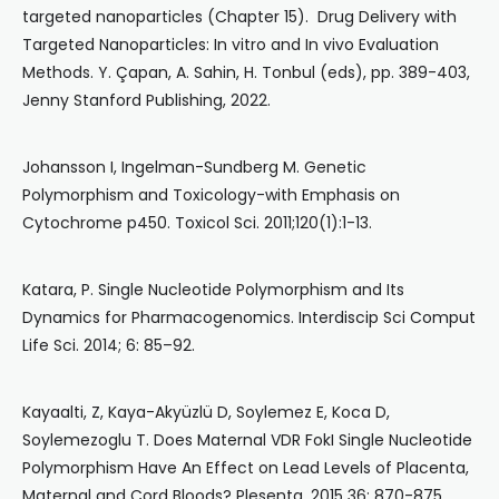
targeted nanoparticles (Chapter 15). Drug Delivery with
Targeted Nanoparticles: In vitro and In vivo Evaluation
Methods. Y. Çapan, A. Sahin, H. Tonbul (eds), pp. 389-403,
Jenny Stanford Publishing, 2022.
Johansson I, Ingelman-Sundberg M. Genetic
Polymorphism and Toxicology-with Emphasis on
Cytochrome p450. Toxicol Sci. 2011;120(1):1-13.
Katara, P. Single Nucleotide Polymorphism and Its
Dynamics for Pharmacogenomics. Interdiscip Sci Comput
Life Sci. 2014; 6: 85–92.
Kayaalti, Z, Kaya-Akyüzlü D, Soylemez E, Koca D,
Soylemezoglu T. Does Maternal VDR FokI Single Nucleotide
Polymorphism Have An Effect on Lead Levels of Placenta,
Maternal and Cord Bloods? Plesenta. 2015 36: 870-875.