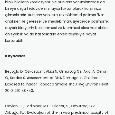
klinik bilgilerin korelasyonu ve bunların yorumlanması da
bireye özgü tedavide sınırlayıcı faktör olarak karşımıza
çıkmaktadır. Bunların yanı sıra tek nükleotid polimorfizm
analizleri ile çevresel ve mesleki maruziyetlerde polimorfik
duyarlı bireylerin belirlenmesi ve izlenmesi olası hastalıkları
önleyebilir ya da hastalıkların erken teşhisiyle hayat
kurtarabilir.
Kaynaklar
Beyoğlu D, Ozkozacı T, Akıcı N, Omurtag GZ, Akıcı A, Ceran
O, Sardas S. Assessment of DNA Damage in Children
Exposed to İndoor Tobacco Smoke. Int J Hyg Environ Healt.
2010; 213: 40-43.
Ceylan, C., Tatlıpınar, M.E., Tüccar, S., Omurtag, G.Z.,
Akbuğa, F.J., Evaluation of the in vivo preclinical toxicity of