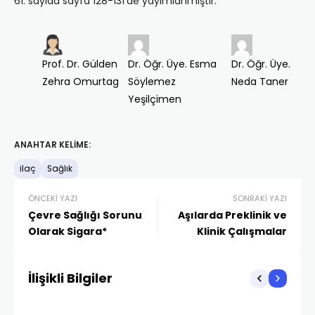
61. sayıda sayfa 128-131’de yayımlanmıştır.
Prof. Dr. Gülden
Dr. Öğr. Üye. Esma
Dr. Öğr. Üye.
Zehra Omurtag
Söylemez
Neda Taner
Yeşilçimen
ANAHTAR KELIME:
ilaç
Sağlık
ÖNCEKI YAZI
SONRAKI YAZI
Çevre Sağlığı Sorunu
Aşılarda Preklinik ve
Olarak Sigara*
Klinik Çalışmalar
İlişikli Bilgiler