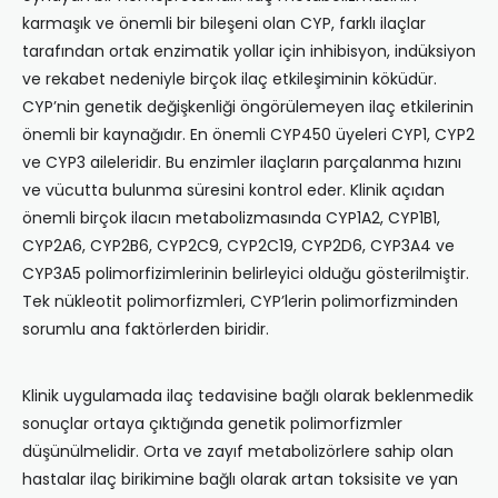
karmaşık ve önemli bir bileşeni olan CYP, farklı ilaçlar
tarafından ortak enzimatik yollar için inhibisyon, indüksiyon
ve rekabet nedeniyle birçok ilaç etkileşiminin köküdür.
CYP’nin genetik değişkenliği öngörülemeyen ilaç etkilerinin
önemli bir kaynağıdır. En önemli CYP450 üyeleri CYP1, CYP2
ve CYP3 aileleridir. Bu enzimler ilaçların parçalanma hızını
ve vücutta bulunma süresini kontrol eder. Klinik açıdan
önemli birçok ilacın metabolizmasında CYP1A2, CYP1B1,
CYP2A6, CYP2B6, CYP2C9, CYP2C19, CYP2D6, CYP3A4 ve
CYP3A5 polimorfizimlerinin belirleyici olduğu gösterilmiştir.
Tek nükleotit polimorfizmleri, CYP’lerin polimorfizminden
sorumlu ana faktörlerden biridir.
Klinik uygulamada ilaç tedavisine bağlı olarak beklenmedik
sonuçlar ortaya çıktığında genetik polimorfizmler
düşünülmelidir. Orta ve zayıf metabolizörlere sahip olan
hastalar ilaç birikimine bağlı olarak artan toksisite ve yan