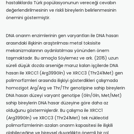
hastalıklarda Türk popülasyonunun vereceği cevabın
değerlendirilmesinin ve riskli bireylerin belirlenmesinin
önemini göstermiştir.
DNA onarım enzimlerinin gen varyantları ile DNA hasarı
arasındaki ilişkinin araştırılması metal toksisite
mekanizmalarının aydınlatılması yönünden önem
taşımaktadır. Bu amaçla Söylemez ve ark. (2015) uzun
süreli düşük dozda arseniğe maruz kalan işçilerde DNA
hasarı ile XRCC1 (Arg399Gln) ve XRCC3 (Thr241Met) gen
polimorfizmleri arasında ilişkiyi gösterdikleri çalışmada
homozigot Arg/Arg ve Thr/Thr genotipine sahip bireylerin
DNA hasarı düzeyi varyant genotipe (Gln/Gln, Met/Met)
sahip bireylerin DNA hasar düzeyine göre daha az
olduğunu göstermişlerdir. Bu çalışma ile XRCC1
(Arg399Gln) ve XRCC3 (Thr241Met) tek nükleotid
polimorfizmlerinin azalan onarım kapasitesi ile ilişkili
olabileceğine ve bireysel duyarlılıkta önemli bir rol