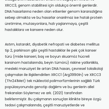
XRCC3, genom stabilitesi için oldukça önemli genlerdir.
DNA hasarlarına neden olan etkenler genom kararsızlığına
sebep olmakta ve bu hasarlar onarılmaz ise hatalı protein
üretimine, mutasyonlara, hızlı yaşlanmaya, çeşitli
hastalıklara ve kansere neden olur.
Astım, katarakt, diyabetik nefropati ve diabetes mellitus
tip 2, parkinson gibi çeşitli hastalıklar ile pek çok kanser
türü (mide kanseri, baş ve boyun skuamöz hücreli
karsinom hastalarında, beyin tümörü) riskine yatkınlıkla,
mesleki maruziyet ile artan DNA hasarı, çevresel toksikoloji
çalışmaları ile ilişkilendirilen XRCC1 (Arg399Gln) ve XRCC3
(Thr241Met) tek nükleotid polimorfizmlerinin sağlıklı Türk
popülasyonunda genotip dağılımı ve bu genlerin allel
frekansları Söylemez ve ark. (2021) tarafından
belirlenmiştir. Bu çalışmanın sonuçları klinikte bireye özgü
tedavi çalışmalarında, çeşitli maruziyetlerde ve