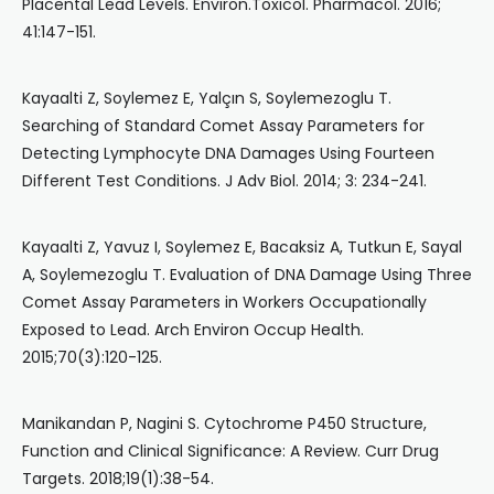
Placental Lead Levels. Environ.Toxicol. Pharmacol. 2016;
41:147-151.
Kayaalti Z, Soylemez E, Yalçın S, Soylemezoglu T.
Searching of Standard Comet Assay Parameters for
Detecting Lymphocyte DNA Damages Using Fourteen
Different Test Conditions. J Adv Biol. 2014; 3: 234-241.
Kayaalti Z, Yavuz I, Soylemez E, Bacaksiz A, Tutkun E, Sayal
A, Soylemezoglu T. Evaluation of DNA Damage Using Three
Comet Assay Parameters in Workers Occupationally
Exposed to Lead. Arch Environ Occup Health.
2015;70(3):120-125.
Manikandan P, Nagini S. Cytochrome P450 Structure,
Function and Clinical Significance: A Review. Curr Drug
Targets. 2018;19(1):38-54.