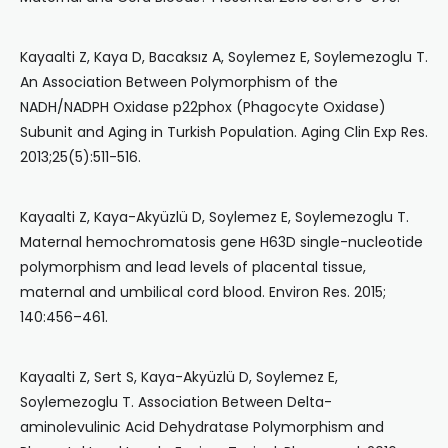
Kayaalti Z, Kaya D, Bacaksız A, Soylemez E, Soylemezoglu T.
An Association Between Polymorphism of the
NADH/NADPH Oxidase p22phox (Phagocyte Oxidase)
Subunit and Aging in Turkish Population. Aging Clin Exp Res.
2013;25(5):511-516.
Kayaalti Z, Kaya-Akyüzlü D, Soylemez E, Soylemezoglu T.
Maternal hemochromatosis gene H63D single-nucleotide
polymorphism and lead levels of placental tissue,
maternal and umbilical cord blood. Environ Res. 2015;
140:456–461.
Kayaalti Z, Sert S, Kaya-Akyüzlü D, Soylemez E,
Soylemezoglu T. Association Between Delta-
aminolevulinic Acid Dehydratase Polymorphism and