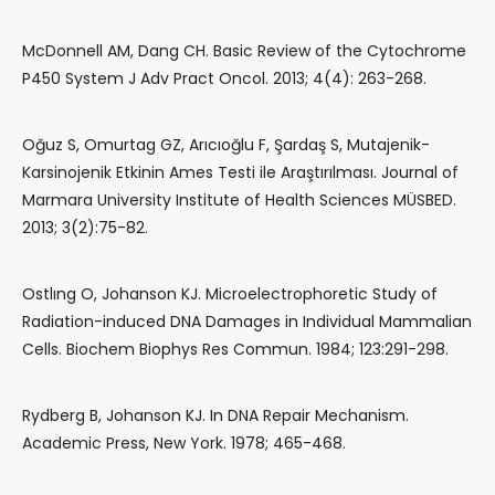
McDonnell AM, Dang CH. Basic Review of the Cytochrome
P450 System J Adv Pract Oncol. 2013; 4(4): 263-268.
Oğuz S, Omurtag GZ, Arıcıoğlu F, Şardaş S, Mutajenik-
Karsinojenik Etkinin Ames Testi ile Araştırılması. Journal of
Marmara University Institute of Health Sciences MÜSBED.
2013; 3(2):75-82.
Ostlıng O, Johanson KJ. Microelectrophoretic Study of
Radiation-induced DNA Damages in Individual Mammalian
Cells. Biochem Biophys Res Commun. 1984; 123:291-298.
Rydberg B, Johanson KJ. In DNA Repair Mechanism.
Academic Press, New York. 1978; 465-468.