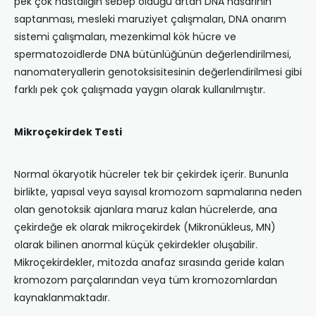
pek çok hastalığın sebep olduğu artan DNA hasarının
saptanması, mesleki maruziyet çalışmaları, DNA onarım
sistemi çalışmaları, mezenkimal kök hücre ve
spermatozoidlerde DNA bütünlüğünün değerlendirilmesi,
nanomateryallerin genotoksisitesinin değerlendirilmesi gibi
farklı pek çok çalışmada yaygın olarak kullanılmıştır.
Mikroçekirdek Testi
Normal ökaryotik hücreler tek bir çekirdek içerir. Bununla
birlikte, yapısal veya sayısal kromozom sapmalarına neden
olan genotoksik ajanlara maruz kalan hücrelerde, ana
çekirdeğe ek olarak mikroçekirdek (Mikronükleus, MN)
olarak bilinen anormal küçük çekirdekler oluşabilir.
Mikroçekirdekler, mitozda anafaz sırasında geride kalan
kromozom parçalarından veya tüm kromozomlardan
kaynaklanmaktadır.