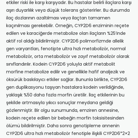
etkiler riski ile karşı karşıyadır. Bu hastalar belirli ilaçlara karşı
aşırı duyarlılık veya düşük tolerans gösterirler. Bu durumda
ilaç dozlarının azaltılması veya ilaçtan tamamen
kaçınılması gerekebilir. Örneğin, CYP2D6 enziminin reçete
edilen ve karaciğerde metabolize olan ilaçların %25’inde
aktif rol aldığı bildirilmiştir. CYP2D6 polimorfizmde allelik
gen varyantları, fenotipte ultra hızlı metabolizör, normal
metabolizör, orta metabolizör ve zayıf metabolizör olarak
sınıflandırılır. Kodein CYP2D6 yoluyla aktif metabolit
morfine metabolize edilir ve genellikle hafif analjezik ve
öksürük baskılayıcı etkiler sağlar. Bununla birlikte, CYP2D6
gen duplikasyonu taşıyan hastalara kodein verildiğinde,
yaklaşık %50 daha fazla morfin üretilir. İlaç etkilerinin bu
şekilde artmasıyla yıkıcı sonuçlar meydana geldiği
gözlenmiştir. Bir olgu sunumunda, emziren annesine,
kodein reçete edilen bir bebeğin morfin toksisitesinden
ölümü bildirilmiştir. Daha sonra genotipleme annenin
CYP2D6 ultra hızlı metabolizör fenotiple ilişkili CYP2D6*2×2