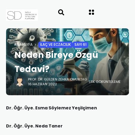
ANASAYFA
İLAÇ VE ECZACILIK
SAYI 61
Neden Bireye Özgü
Tedavi?
PROF. DR. GÜLDEN ZEHRA OMURTAG
1,8K GÖRÜNTÜLEME
16 HAZIRAN 2022
Dr. Öğr. Üye. Esma Söylemez Yeşilçimen
Dr. Öğr. Üye. Neda Taner