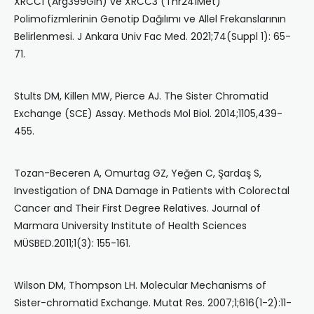
XRCC1 (Arg399Gln) ve XRCC3 (Thr241Met)
Polimofizmlerinin Genotip Dağılımı ve Allel Frekanslarının
Belirlenmesi. J Ankara Univ Fac Med. 2021;74(Suppl 1): 65-
71.
Stults DM, Killen MW, Pierce AJ. The Sister Chromatid
Exchange (SCE) Assay. Methods Mol Biol. 2014;1105,439-
455.
Tozan-Beceren A, Omurtag GZ, Yeğen C, Şardaş S,
Investigation of DNA Damage in Patients with Colorectal
Cancer and Their First Degree Relatives. Journal of
Marmara University Institute of Health Sciences
MÜSBED.2011;1(3): 155-161.
Wilson DM, Thompson LH. Molecular Mechanisms of
Sister-chromatid Exchange. Mutat Res. 2007;1;616(1-2):11-