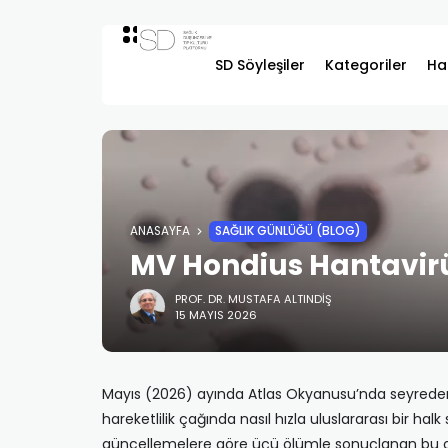
SD Söyleşiler
Kategoriler
Ha
ANASAYFA
SAĞLIK GÜNLÜĞÜ (BLOG)
MV Hondius Hantavirüs 
PROF. DR. MUSTAFA ALTINDIŞ
15 MAYIS 2026
Mayıs (2026) ayında Atlas Okyanusu’nda seyreden M
hareketlilik çağında nasıl hızla uluslararası bir 
güncellemelere göre üçü ölümle sonuçlanan bu ola