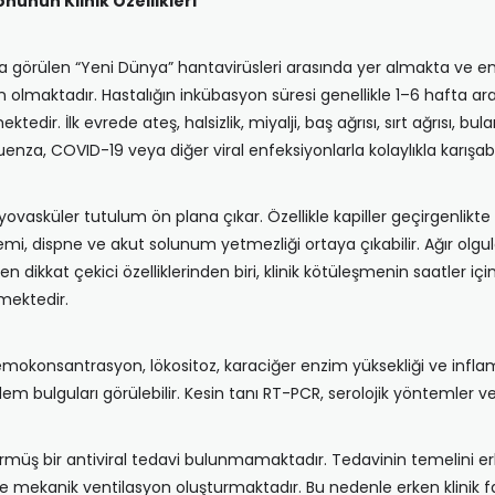
unun Klinik Özellikleri
görülen “Yeni Dünya” hantavirüsleri arasında yer almakta ve en ağ
maktadır. Hastalığın inkübasyon süresi genellikle 1–6 hafta a
tedir. İlk evrede ateş, halsizlik, miyalji, baş ağrısı, sırt ağrısı, b
luenza, COVID-19 veya diğer viral enfeksiyonlarla kolaylıkla karışabi
vasküler tutulum ön plana çıkar. Özellikle kapiller geçirgenlikte 
mi, dispne ve akut solunum yetmezliği ortaya çıkabilir. Ağır olgul
 dikkat çekici özelliklerinden biri, klinik kötüleşmenin saatler içi
lmektedir.
okonsantrasyon, lökositoz, karaciğer enzim yüksekliği ve inflamatu
dem bulguları görülebilir. Kesin tanı RT-PCR, serolojik yöntemler ve
müş bir antiviral tedavi bulunmamaktadır. Tedavinin temelini e
e mekanik ventilasyon oluşturmaktadır. Bu nedenle erken klinik far