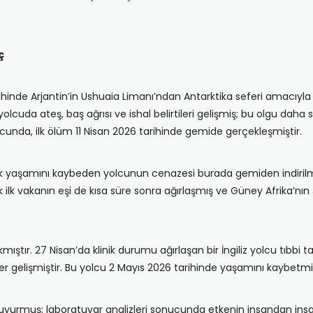
ç
rihinde Arjantin’in Ushuaia Limanı’ndan Antarktika seferi amacıyl
olcuda ateş, baş ağrısı ve ishal belirtileri gelişmiş; bu olgu daha so
unda, ilk ölüm 11 Nisan 2026 tarihinde gemide gerçekleşmiştir.
ilk yaşamını kaybeden yolcunun cenazesi burada gemiden indirilm
k ilk vakanın eşi de kısa süre sonra ağırlaşmış ve Güney Afrika’n
kmıştır. 27 Nisan’da klinik durumu ağırlaşan bir İngiliz yolcu tıbbi
ler gelişmiştir. Bu yolcu 2 Mayıs 2026 tarihinde yaşamını kaybetmi
yurmuş; laboratuvar analizleri sonucunda etkenin insandan insana 