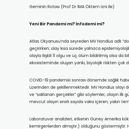
Geminin Rotası (Prof Dr İMA Öktem izni ile)
Yeni Bir Pandemi mi? İnfodemi mi?
Atlas Okyanusu’nda seyreden MV Hondius adlı “doğal
geçirirken; olay kısa sürede yalnızca epidemiyolo
olayla ilişkili 11 olgu ve üç ölüm bildirilmiş olsa
ekosisteminde oluşan yankı, biyolojik riskten çok d
COVID-19 pandemisi sonrası dönemde sağlık haberler
üzerinden de şekillenmektedir. MV Hondius olayı da 
ve “saklanan gerçekler” gibi söylemler, olayın ilk g
mevcut olayın sınırlı sayıda vaka içeren, yakın te
Laboratuvar analizleri, etkenin Güney Amerika kök
kemirgenlerden almıştır.) olduğunu göstermiştir. H