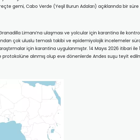
çte gemi, Cabo Verde (Yeşil Burun Adaları) açıklarında bir süre b
ranadilla Limanı’na ulaşması ve yolcular için karantina ile kontroll
arafından çok uluslu temaslı takibi ve epidemiyolojik incelemeler
raştırmalar için karantina uygulanmıştır. 14 Mayıs 2026 itibari ile
e protokolüne alınmış olup eve dönenlerde ⁠Andes suşu teyit edi