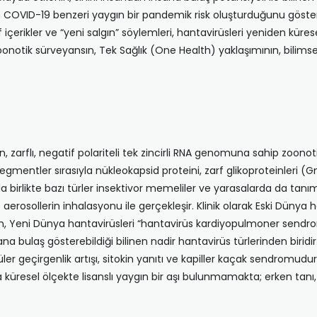
n COVID-19 benzeri yaygın bir pandemik risk oluşturduğunu göster
içerikler ve “yeni salgın” söylemleri, hantavirüsleri yeniden kürese
oonotik sürveyansın, Tek Sağlık (One Health) yaklaşımının, bilimsel 
lan, zarflı, negatif polariteli tek zincirli RNA genomuna sahip zoon
gmentler sırasıyla nükleokapsid proteini, zarf glikoproteinleri (
 birlikte bazı türler insektivor memeliler ve yarasalarda da tanı
 aerosollerin inhalasyonu ile gerçekleşir. Klinik olarak Eski Dünya
rken, Yeni Dünya hantavirüsleri “hantavirüs kardiyopulmoner sendr
ana bulaş gösterebildiği bilinen nadir hantavirüs türlerinden bi
er geçirgenlik artışı, sitokin yanıtı ve kapiller kaçak sendromud
a küresel ölçekte lisanslı yaygın bir aşı bulunmamakta; erken tan