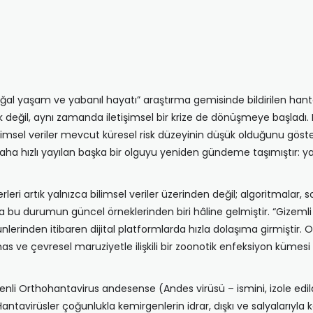
 yaşam ve yabanıl hayatı” araştırma gemisinde bildirilen hantavir
jik değil, aynı zamanda iletişimsel bir krize de dönüşmeye başla
 da bilimsel veriler mevcut küresel risk düzeyinin düşük olduğunu g
aha hızlı yayılan başka bir olguyu yeniden gündeme taşımıştır: yan
i artık yalnızca bilimsel veriler üzerinden değil; algoritmalar, 
bu durumun güncel örneklerinden biri hâline gelmiştir. “Gizemli sa
ünlerinden itibaren dijital platformlarda hızla dolaşıma girmiştir. 
mas ve çevresel maruziyetle ilişkili bir zoonotik enfeksiyon küme
enli Orthohantavirus andesense (Andes virüsü – ismini, izole edi
antavirüsler çoğunlukla kemirgenlerin idrar, dışkı ve salyalarıyl