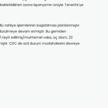
ekletildikten sonra İspanya’nın izniyle Tenerife’ye
ü tahliye işlemlerinin başlatılması planlanmıştır.
 sürdürülmeye devam etmiştir. Bu gemiden
 ⁠11 teyit edilmiş/muhtemel vaka, ⁠üç ölüm, 23
lmiştir. CDC de acil durum müdahalesini devreye