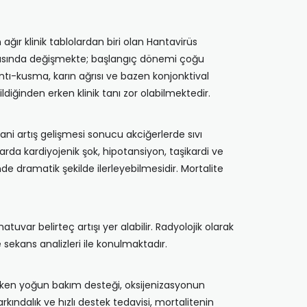
ır klinik tablolardan biri olan Hantavirüs
rasında değişmekte; başlangıç dönemi çoğu
ulantı-kusma, karın ağrısı ve bazen konjonktival
ldiğinden erken klinik tanı zor olabilmektedir.
ani artış gelişmesi sonucu akciğerlerde sıvı
arda kardiyojenik şok, hipotansiyon, taşikardi ve
nde dramatik şekilde ilerleyebilmesidir. Mortalite
var belirteç artışı yer alabilir. Radyolojik olarak
 sekans analizleri ile konulmaktadır.
rken yoğun bakım desteği, oksijenizasyonun
kındalık ve hızlı destek tedavisi, mortalitenin