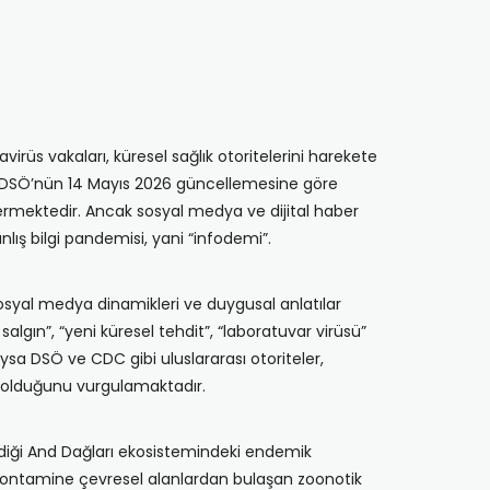
üs vakaları, küresel sağlık otoritelerini harekete
dı. DSÖ’nün 14 Mayıs 2026 güncellemesine göre
östermektedir. Ancak sosyal medya ve dijital haber
lış bilgi pandemisi, yani “infodemi”.
sosyal medya dinamikleri ve duygusal anlatılar
lgın”, “yeni küresel tehdit”, “laboratuvar virüsü”
Oysa DSÖ ve CDC gibi uluslararası otoriteler,
si olduğunu vurgulamaktadır.
ldiği And Dağları ekosistemindeki endemik
a kontamine çevresel alanlardan bulaşan zoonotik