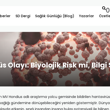
0
berler
SD Dergi
Sağlık Günlüğü (Blog)
Yazarlar
Özetl
Olayı: Biyolojik Risk mi, Bilgi
V Hondius adlı araştırma yolcu gemisinde bildirilen hantavirüs v
halk sağlığı gündemine dönüşebileceğini yeniden göstermiştir. Dün
yda etkenin, sınırlı insandan insana bulaş potansiyeli ile bilin