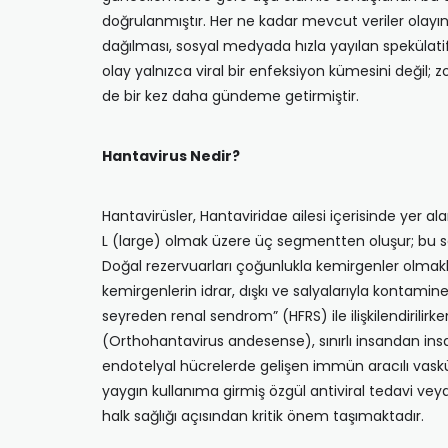
doğrulanmıştır. Her ne kadar mevcut veriler olayı
dağılması, sosyal medyada hızla yayılan spekülatif 
olay yalnızca viral bir enfeksiyon kümesini değil; z
de bir kez daha gündeme getirmiştir.
Hantavirus Nedir?
Hantavirüsler, Hantaviridae ailesi içerisinde yer a
L (large) olmak üzere üç segmentten oluşur; bu se
Doğal rezervuarları çoğunlukla kemirgenler olmakla
kemirgenlerin idrar, dışkı ve salyalarıyla kontamine
seyreden renal sendrom” (HFRS) ile ilişkilendirili
(Orthohantavirus andesense), sınırlı insandan ins
endotelyal hücrelerde gelişen immün aracılı vaskül
yaygın kullanıma girmiş özgül antiviral tedavi vey
halk sağlığı açısından kritik önem taşımaktadır.