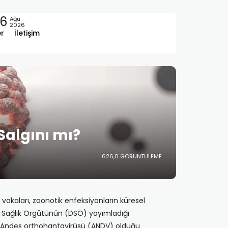
6
Ağu
2026
er
İletişim
 Salgını mı?
626,0 GÖRÜNTÜLEME
akaları, zoonotik enfeksiyonların küresel
ya Sağlık Örgütünün (DSÖ) yayımladığı
en Andes orthohantavirüsü (ANDV) olduğu