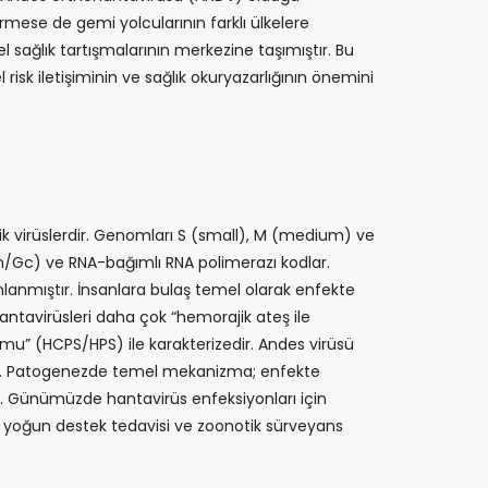
mese de gemi yolcularının farklı ülkelere
l sağlık tartışmalarının merkezine taşımıştır. Bu
risk iletişiminin ve sağlık okuryazarlığının önemini
otik virüslerdir. Genomları S (small), M (medium) ve
Gn/Gc) ve RNA-bağımlı RNA polimerazı kodlar.
mlanmıştır. İnsanlara bulaş temel olarak enfekte
 hantavirüsleri daha çok “hemorajik ateş ile
omu” (HCPS/HPS) ile karakterizedir. Andes virüsü
ridir. Patogenezde temel mekanizma; enfekte
ur. Günümüzde hantavirüs enfeksiyonları için
ı, yoğun destek tedavisi ve zoonotik sürveyans