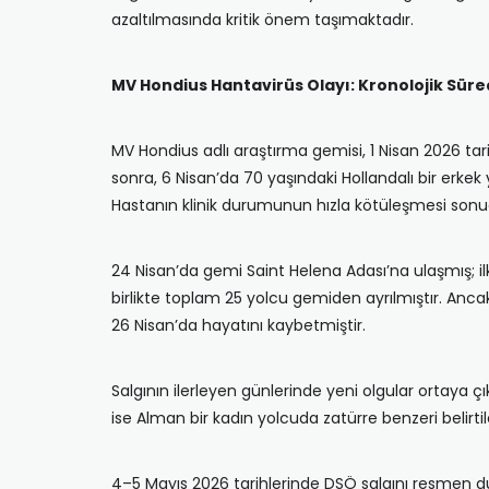
azaltılmasında kritik önem taşımaktadır.
MV Hondius Hantavirüs Olayı: Kronolojik Süre
MV Hondius adlı araştırma gemisi, 1 Nisan 2026 ta
sonra, 6 Nisan’da 70 yaşındaki Hollandalı bir erkek y
Hastanın klinik durumunun hızla kötüleşmesi sonuc
24 Nisan’da gemi Saint Helena Adası’na ulaşmış; 
birlikte toplam 25 yolcu gemiden ayrılmıştır. Anca
26 Nisan’da hayatını kaybetmiştir.
Salgının ilerleyen günlerinde yeni olgular ortaya çı
ise Alman bir kadın yolcuda zatürre benzeri belirti
4–5 Mayıs 2026 tarihlerinde DSÖ salgını resmen du