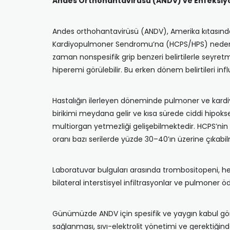
Andes Orthohantavirüsü (ANDV) ve Enfeksiyon
Andes orthohantavirüsü (ANDV), Amerika kıtasında 
Kardiyopulmoner Sendromu’na (HCPS/HPS) neden ol
zaman nonspesifik grip benzeri belirtilerle seyretmek
hiperemi görülebilir. Bu erken dönem belirtileri inf
Hastalığın ilerleyen döneminde pulmoner ve kardiyo
birikimi meydana gelir ve kısa sürede ciddi hipokse
multiorgan yetmezliği gelişebilmektedir. HCPS’nin en
oranı bazı serilerde yüzde 30–40’ın üzerine çıkabi
Laboratuvar bulguları arasında trombositopeni, hem
bilateral interstisyel infiltrasyonlar ve pulmoner ö
Günümüzde ANDV için spesifik ve yaygın kabul gör
sağlanması, sıvı-elektrolit yönetimi ve gerektiğind