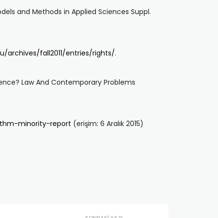
l Models and Methods in Applied Sciences Suppl.
u/archives/fall2011/entries/rights/
.
Violence? Law And Contemporary Problems
ithm-minority-report
(erişim: 6 Aralık 2015)