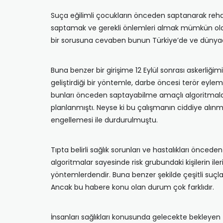
Suça eğilimli çocukların önceden saptanarak rehab
saptamak ve gerekli önlemleri almak mümkün olabi
bir sorusuna cevaben bunun Türkiye’de ve dünyad
Buna benzer bir girişime 12 Eylül sonrası askerliğ
geliştirdiği bir yöntemle, darbe öncesi terör eyleml
bunları önceden saptayabilme amaçlı algoritmalar 
planlanmıştı. Neyse ki bu çalışmanın ciddiye alın
engellemesi ile durdurulmuştu.
Tıpta belirli sağlık sorunları ve hastalıkları önced
algoritmalar sayesinde risk grubundaki kişilerin il
yöntemlerdendir. Buna benzer şekilde çeşitli suçl
Ancak bu habere konu olan durum çok farklıdır.
İnsanları sağlıkları konusunda gelecekte bekleyen t