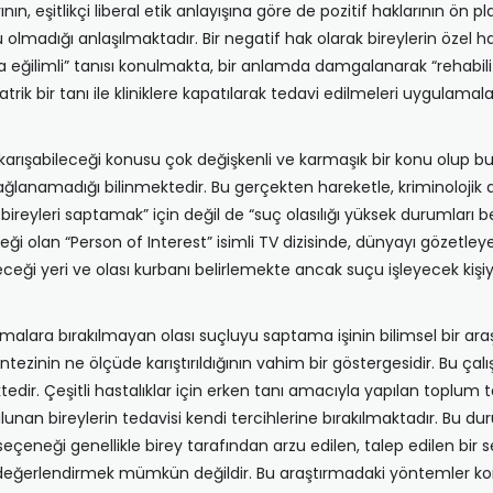
rının, eşitlikçi liberal etik anlayışına göre de pozitif haklarının ö
su olmadığı anlaşılmaktadır. Bir negatif hak olarak bireylerin özel ha
suça eğilimli” tanısı konulmakta, bir anlamda damgalanarak “rehabi
ik bir tanı ile kliniklere kapatılarak tedavi edilmeleri uygulamala
 karışabileceği konusu çok değişkenli ve karmaşık bir konu olup 
ağlanamadığı bilinmektedir. Bu gerçekten hareketle, kriminolojik 
bireyleri saptamak” için değil de “suç olasılığı yüksek durumları 
ği olan “Person of Interest” isimli TV dizisinde, dünyayı gözetley
leceği yeri ve olası kurbanı belirlemekte ancak suçu işleyecek kişiyi
tmalara bırakılmayan olası suçluyu saptama işinin bilimsel bir ar
tezinin ne ölçüde karıştırıldığının vahim bir göstergesidir. Bu çalı
r. Çeşitli hastalıklar için erken tanı amacıyla yapılan toplum tara
ulunan bireylerin tedavisi kendi tercihlerine bırakılmaktadır. Bu d
seçeneği genellikle birey tarafından arzu edilen, talep edilen bir 
değerlendirmek mümkün değildir. Bu araştırmadaki yöntemler konu