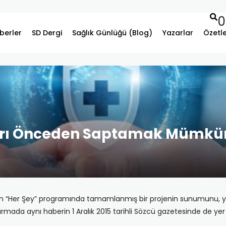
0
berler
SD Dergi
Sağlık Günlüğü (Blog)
Yazarlar
Özetl
ları Önceden Saptamak Mümkü
nan “Her Şey” programında tamamlanmış bir projenin sunumunu, 
rmada aynı haberin 1 Aralık 2015 tarihli Sözcü gazetesinde de yer