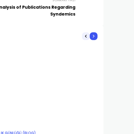
SONRAKI YAZI
nalysis of Publications Regarding
Syndemics
LIK GÜNLÜĞÜ (BLOG)
”TIP ETIĞI”