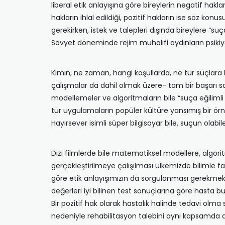
liberal etik anlayışına göre bireylerin negatif hakla
hakların ihlal edildiği, pozitif hakların ise söz konu
gerekirken, istek ve talepleri dışında bireylere “
Sovyet döneminde rejim muhalifi aydınların psikiyatr
Kimin, ne zaman, hangi koşullarda, ne tür suçlara
çalışmalar da dahil olmak üzere- tam bir başarı s
modellemeler ve algoritmaların bile “suça eğilimli 
tür uygulamaların popüler kültüre yansımış bir örne
Hayırsever isimli süper bilgisayar bile, suçun olabi
Dizi filmlerde bile matematiksel modellere, algori
gerçekleştirilmeye çalışılması ülkemizde bilimle fan
göre etik anlayışımızın da sorgulanması gerekmektedi
değerleri iyi bilinen test sonuçlarına göre hasta b
Bir pozitif hak olarak hastalık halinde tedavi olma 
nedeniyle rehabilitasyon talebini aynı kapsamda 