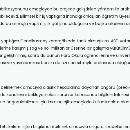
ilitasyonunu amaçlayan bu projede geliştirilen yöntem ile artık 
lecekti. Bilimsel bir iş yaptığına inandığı anlaşılan öğretim üy
a bu amaçla yapılmış ilk çalışma olduğunu ve başka ülkelerin d
imi yaptığım Genelkurmay karargâhında tanık olmuştum. ABD vatandaş
erine karışmış sağ ve sol militanlar üzerine bir çalışma yürütülmüş
geliştirilmiş, sonra da bunun Harp Okulu öğrencilerini ve ünivers
ması ve yayınlanması benim de uzman sıfatıyla aralarında olduğu
en belirlemek amacıyla olasılık hesaplarına dayanan öngörü (predikt
eride kendilerini bekleyen olası sorunlar konusunda bilgilendirilmes
arın öngörülebilmesi için kriminolojik amaçlarla kullanılmakta ol
ehlikelere ilişkin bilgilendirebilmek amacıyla öngörü modellerinin