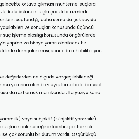
erek gelecekte ortaya çıkması muhtemel suçlara
aevlerinde bulunan suçlu çocuklar üzerinde
olanların saptandığı, daha sonra da çok sayıda
 ile yapılabilen ve sonuçları konusunda üçüncü
rar suç işleme olasılığı konusunda öngörülerde
a yapılan ve bireye yararı olabilecek bir
” şeklinde damgalanması, sonra da rehabilitasyon
n ve değerlerden ne ölçüde vazgeçilebileceği
lumun yararına olan bazı uygulamalarda bireysel
k olmasa da rastlamak mümkündür. Bu yazıya konu
ararcılık) veya sübjektif (sübjektif yararcılık)
zı suçların önleneceğinin kanıtını göstermek
 ise çok sorunlu bir durum vardır. Özgürlükçü