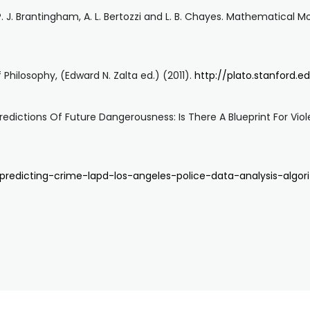
ta, P. J. Brantingham, A. L. Bertozzi and L. B. Chayes. Mathematica
 Philosophy, (Edward N. Zalta ed.) (2011).
http://plato.stanford.ed
Predictions Of Future Dangerousness: Is There A Blueprint For 
predicting-crime-lapd-los-angeles-police-data-analysis-algor