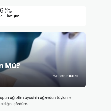
6
Ağu
2026
er
İletişim
n Mü?
7,5K GÖRÜNTÜLEME
yapan öğretim üyesinin ağzından tüylerim
 aldığını gördüm.