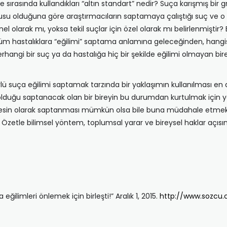
sırasında kullandıkları “altın standart” nedir? Suça karışmış bir gr
nusu olduğuna göre araştırmacıların saptamaya çalıştığı suç ve o suç
nel olarak mı, yoksa tekil suçlar için özel olarak mı belirlenmiştir
tüm hastalıklara “eğilimi” saptama anlamına geleceğinden, hangisi
rhangi bir suç ya da hastalığa hiç bir şekilde eğilimi olmayan bir
türlü suça eğilimi saptamak tarzında bir yaklaşımın kullanılması 
olduğu saptanacak olan bir bireyin bu durumdan kurtulmak için y
kesin olarak saptanması mümkün olsa bile buna müdahale etmek, b
. Özetle bilimsel yöntem, toplumsal yarar ve bireysel haklar açısı
ilimleri önlemek için birleşti!” Aralık 1, 2015.
http://www.sozcu.