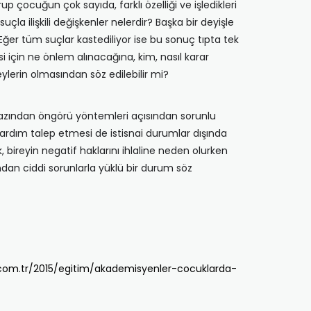
up çocuğun çok sayıda, farklı özelliği ve işledikleri
la ilişkili değişkenler nelerdir? Başka bir deyişle
? Eğer tüm suçlar kastediliyor ise bu sonuç tıpta tek
 için ne önlem alınacağına, kim, nasıl karar
eylerin olmasından söz edilebilir mi?
en azından öngörü yöntemleri açısından sorunlu
ardım talep etmesi de istisnai durumlar dışında
ireyin negatif haklarını ihlaline neden olurken
ndan ciddi sorunlarla yüklü bir durum söz
com.tr/2015/egitim/akademisyenler-cocuklarda-