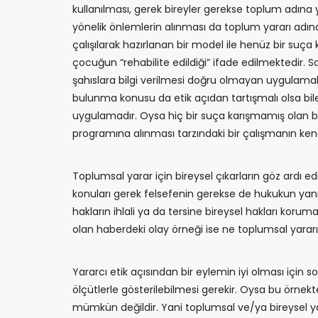
kullanılması, gerek bireyler gerekse toplum adına y
yönelik önlemlerin alınması da toplum yararı adın
çalışılarak hazırlanan bir model ile henüz bir suç
çocuğun “rehabilite edildiği” ifade edilmektedir. Sa
şahıslara bilgi verilmesi doğru olmayan uygulamalar
bulunma konusu da etik açıdan tartışmalı olsa bile
uygulamadır. Oysa hiç bir suça karışmamış olan ba
programına alınması tarzındaki bir çalışmanın ken
Toplumsal yarar için bireysel çıkarların göz ardı 
konuları gerek felsefenin gerekse de hukukun yanı
hakların ihlali ya da tersine bireysel hakları kor
olan haberdeki olay örneği ise ne toplumsal yararı
Yararcı etik açısından bir eylemin iyi olması için s
ölçütlerle gösterilebilmesi gerekir. Oysa bu örnek
mümkün değildir. Yani toplumsal ve/ya bireysel ya