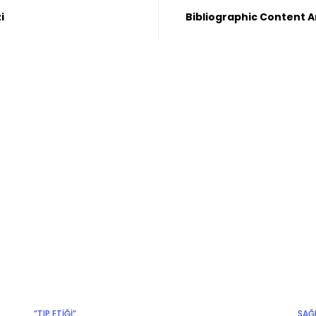
i
Bibliographic Content A
”TIP ETIĞI”
SAĞ