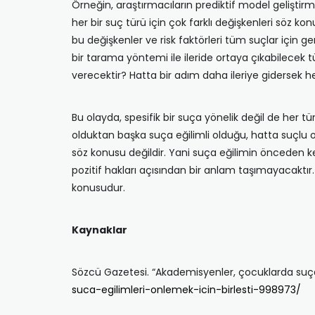
Örneğin, araştırmacıların prediktif model geliştirme 
her bir suç türü için çok farklı değişkenleri söz ko
bu değişkenler ve risk faktörleri tüm suçlar için ge
bir tarama yöntemi ile ileride ortaya çıkabilecek 
verecektir? Hatta bir adım daha ileriye gidersek he
Bu olayda, spesifik bir suça yönelik değil de her 
olduktan başka suça eğilimli olduğu, hatta suçlu 
söz konusu değildir. Yani suça eğilimin önceden 
pozitif hakları açısından bir anlam taşımayacaktır
konusudur.
Kaynaklar
Sözcü Gazetesi. “Akademisyenler, çocuklarda suça eğ
suca-egilimleri-onlemek-icin-birlesti-998973/