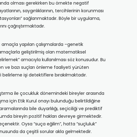
n planda olması gerekirken bu örnekte negatif
yatlarının, saygınlıklarının, tercihlerinin korunması
litasyonları” sağlanmaktadır. Böyle bir uygulama,
rını çağrıştırmaktadır.
bu amaçla yapılan çalışmalarda –genetik
amaçlarla geliştirilmiş olan matematiksel
belirlemek” amacıyla kullanılması söz konusudur. Bu
en ve bazı suçları önleme faaliyeti yürüten
 belirleme işi detektiflere bırakılmaktadır.
aştırma ile çocukluk dönemindeki bireyler arasında
şma için Etik Kurul onayı bulunduğu belirtildiğine
malarında bile duyarlılığı, seçiciliği ve prediktif
urumda bireyin pozitif hakları devreye girmektedir.
seçenektir. Oysa “suça eğilim”, hatta “suçluluk”
sunda da çeşitli sorular akla gelmektedir.