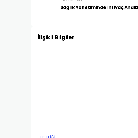
ÖNCEKI YAZI
Sağlık Yönetiminde İhtiyaç Analiz
İlişikli Bilgiler
”TIP ETIĞI”