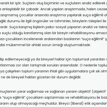
ararlı bir iştir. Suçların oluş biçiminin ve suçluların analiz edil
a anlaşılabilir bir çabadır. Ancak yapılan araştırmada, halen cez
a karışmamış çocuklar arasında araştırma yapılarak suça eğilimli 
ğlık durumu ile ilgili öngörüler ve tahminler, bireylerin talepleri
dır. Suça karışmış kişilerin psiko-sosyal yapısının analizi ve tek
 suçlu olduğu kanıtlanmış olan bir bireyin rehabilitasyonu amacıyl
zı çocukların incelenerek aralarından bazılarının “suça eğilimli
disi mükemmel bir ahlaki sorun örneği oluşturmaktadır.
edilip edilemeyeceği ya da bireysel haklar için toplumsal yararda
tlanması zor olan tartışmalı soruları arasındadır. O nedenle top
umaya çalışırken toplum yararının ihlali gibi uygulamalara çok sı
 ne de bireysel hakları gözeten bir durum değildir.
onuçlarının yarar sağlaması ve sağlanan yararın objektif (objektif y
te “suça eğilimli” çocukların saptanması ve rehabilitasyonu ile ba
rarın olup olmayacağı meçhuldür. Bireyci (liberal) etik açısından