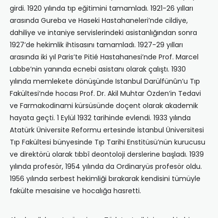
girdi. 1920 yılında tıp eğitimini tamamladı. 1921-26 yılları
arasında Gureba ve Haseki Hastahaneleri’nde cildiye,
dahiliye ve intaniye servislerindeki asistanlığından sonra
1927’de hekimlik ihtisasını tamamladı. 1927-29 yılları
arasında iki yıl Paris’te Pitié Hastahanesi’nde Prof. Marcel
Labbe’nin yanında ecnebi asistanı olarak çalıştı. 1930
yılında memlekete dönüşünde Istanbul Darülfünûn’u Tıp
Fakültesi’nde hocası Prof. Dr. Akil Muhtar Özden’in Tedavi
ve Farmakodinami kürsüsünde doçent olarak akademik
hayata geçti. 1 Eylül 1932 tarihinde evlendi. 1933 yılında
Atatürk Üniversite Reformu ertesinde İstanbul Üniversitesi
Tıp Fakültesi bünyesinde Tıp Tarihi Enstitüsü’nün kurucusu
ve direktörü olarak tıbbî deontoloji derslerine başladı. 1939
yılında profesör, 1954 yılında da Ordinaryüs profesör oldu.
1956 yılında serbest hekimliği bırakarak kendisini tümüyle
fakülte mesaisine ve hocalığa hasretti.