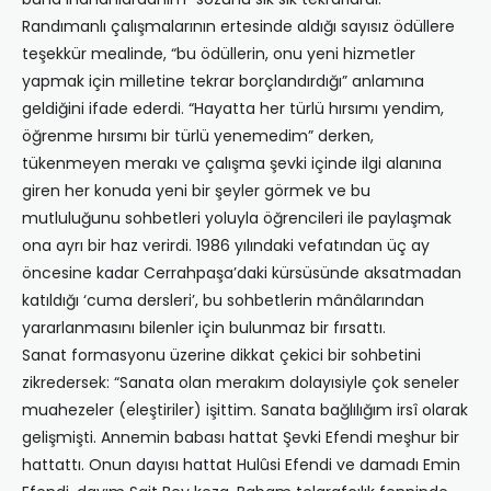
Randımanlı çalışmalarının ertesinde aldığı sayısız ödüllere
teşekkür mealinde, “bu ödüllerin, onu yeni hizmetler
yapmak için milletine tekrar borçlandırdığı” anlamına
geldiğini ifade ederdi. “Hayatta her türlü hırsımı yendim,
öğrenme hırsımı bir türlü yenemedim” derken,
tükenmeyen merakı ve çalışma şevki içinde ilgi alanına
giren her konuda yeni bir şeyler görmek ve bu
mutluluğunu sohbetleri yoluyla öğrencileri ile paylaşmak
ona ayrı bir haz verirdi. 1986 yılındaki vefatından üç ay
öncesine kadar Cerrahpaşa’daki kürsüsünde aksatmadan
katıldığı ‘cuma dersleri’, bu sohbetlerin mânâlarından
yararlanmasını bilenler için bulunmaz bir fırsattı.
Sanat formasyonu üzerine dikkat çekici bir sohbetini
zikredersek: “Sanata olan merakım dolayısiyle çok seneler
muahezeler (eleştiriler) işittim. Sanata bağlılığım irsî olarak
gelişmişti. Annemin babası hattat Şevki Efendi meşhur bir
hattattı. Onun dayısı hattat Hulûsi Efendi ve damadı Emin