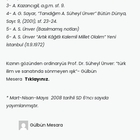
3- A. Kazancıgil, a.g.m. sf. 9.
4- A. G. Sayar, “Tanıdığım A. Süheyl Ünver” Bütün Dünya,
Sayı: 9, (2001), sf. 23-24.
5- A. S. Ünver (Basılmamış notları)
6- A. S. Ünver “Artık Kâğıtlı Kalemli Millet Olalım” Yeni
İstanbul (11.9.1972)
Kızının gözünden ordinaryüs Prof. Dr. Süheyl Ünver: “türk
ilim ve sanatında sönmeyen ışık”- Gülbün
Mesera
Tıklayınız.
* Mart-Nisan-Mayıs 2008 tarihli SD 6’ncı sayıda
yayımlanmıştır.
Gülbün Mesara