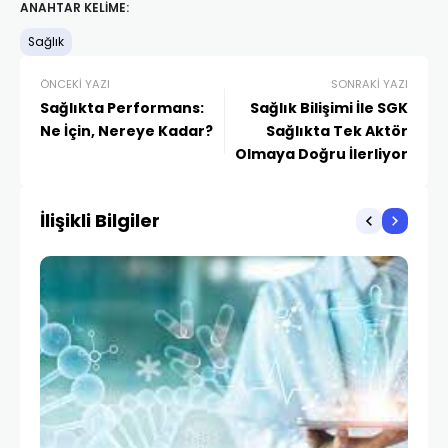
ANAHTAR KELIME:
Sağlık
ÖNCEKI YAZI
SONRAKI YAZI
Sağlıkta Performans:
Sağlık Bilişimi İle SGK
Ne İçin, Nereye Kadar?
Sağlıkta Tek Aktör
Olmaya Doğru İlerliyor
İlişikli Bilgiler