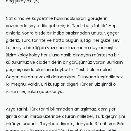
değiştireyim.”(5)
Not alma ve kaydetme hakkındaki israrlı görüşlerini
yazılarında şöyle dile getirmiştir: “Nedir bu şifahilik? Hep
dinleriz. Sonra bizde bir intiba bırakmadan unutur, geçer
gideriz. Türk, tarihte ve hatta bugün işittiği her güzel şeyi
kalemiyle bir kâğıda yazmanın lüzumunu duymamıştır.
Bizim kolay kolay her ulusa nasib olmayan müstesna bir
kültürümüz ve cidden derin bir görüşümüz vardır. Bunların
geçmiş asırda olanlarını kaybettik. Tesbit olunmalı idi…
Geçen asırda tevekeli dememişler: Dünyada keşfedilecek
iki meçhul vardır. Biri kutuplar, diğeri Türkler. Biz şimdi o
ikinci meçhulün çocuklarıyız.
Asya tarihi, Türk tarihi bilinmeden anlaşılmaz, demişler.
Şimdi onun mirası üzerinde oturan milletler, Türk geçmişini
inkâr yolundadır. Toynbee diyor ki, dünyada 3 tarih var: Eski