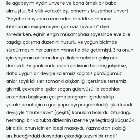
ile ağabeyim Aydın Ünver’e ve bana örnek bir baba
olmuştur. 54 yıllık vefakâr eşi, annemiz Müzehher Ünver’i
“Hayatım boyunca üzerimden maddi ve manevi
ihtimamını esirgemeyen çok aziz zevcem” diye
zikrederken, eşinin engin müsamahası sayesinde eve bile
taşıdığı çalışma düzenini huzurlu ve yoğun biçimde
sürdürmesini her zaman minnetle dile getirmişti. Zira onun
için yaşamın anlamı durup dinlenmeksizin çalışmak
demekti. Ev günlerinde dahi kendisinin bir meşguliyetsiz,
daha uygun bir deyişle kalemsiz kâğıtsız gördüğümüz
anlar sayılı idi. Her zamanki alışkanlığı içersinde tertemiz
giyimli, çevresine ışıklar saçan güleryüzü ile sabahları
erkenden başlayan çalışma programı içinde sıkılıp
yorulmamak için o gün yapmayı programladığı işleri kendi
deyişiyle “mütenevvi” (çeşitli) konulara bölerdi. Oturduğu
herhangi bir koltukta dizlerinin üzerine yerleştirdiği küçücük
bir altlık, onun için en ideal masaydı. Yazmaktan sıkıldığı
an, kucağındaki dosyadan çıkardığı tezyini bir motif