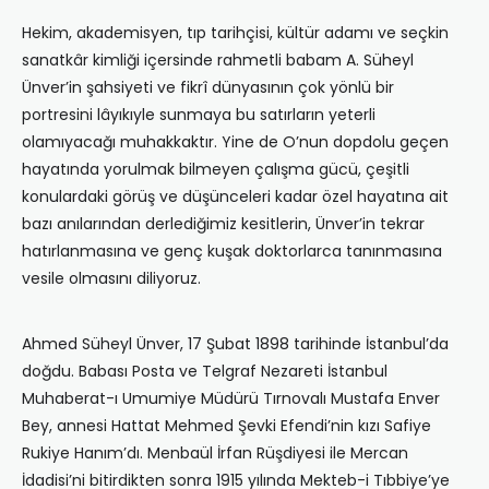
Hekim, akademisyen, tıp tarihçisi, kültür adamı ve seçkin
sanatkâr kimliği içersinde rahmetli babam A. Süheyl
Ünver’in şahsiyeti ve fikrî dünyasının çok yönlü bir
portresini lâyıkıyle sunmaya bu satırların yeterli
olamıyacağı muhakkaktır. Yine de O’nun dopdolu geçen
hayatında yorulmak bilmeyen çalışma gücü, çeşitli
konulardaki görüş ve düşünceleri kadar özel hayatına ait
bazı anılarından derlediğimiz kesitlerin, Ünver’in tekrar
hatırlanmasına ve genç kuşak doktorlarca tanınmasına
vesile olmasını diliyoruz.
Ahmed Süheyl Ünver, 17 Şubat 1898 tarihinde İstanbul’da
doğdu. Babası Posta ve Telgraf Nezareti İstanbul
Muhaberat-ı Umumiye Müdürü Tırnovalı Mustafa Enver
Bey, annesi Hattat Mehmed Şevki Efendi’nin kızı Safiye
Rukiye Hanım’dı. Menbaül İrfan Rüşdiyesi ile Mercan
İdadisi’ni bitirdikten sonra 1915 yılında Mekteb-i Tıbbiye’ye