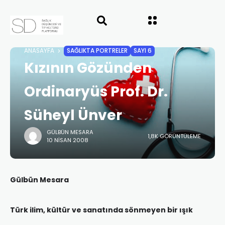
ANASAYFA
SAĞLIKTA PORTRELER
SAYI 6
Kızının Gözünden
Ordinaryüs Prof. Dr.
Süheyl Ünver
GÜLBÜN MESARA
1,8K GÖRÜNTÜLEME
10 NISAN 2008
Gülbün Mesara
Türk ilim, kültür ve sanatında sönmeyen bir ışık