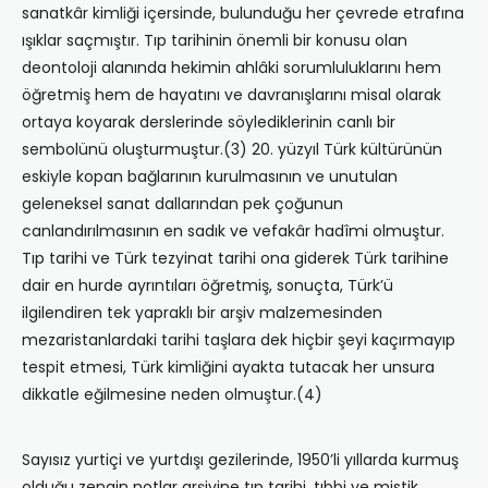
sanatkâr kimliği içersinde, bulunduğu her çevrede etrafına
ışıklar saçmıştır. Tıp tarihinin önemli bir konusu olan
deontoloji alanında hekimin ahlâki sorumluluklarını hem
öğretmiş hem de hayatını ve davranışlarını misal olarak
ortaya koyarak derslerinde söylediklerinin canlı bir
sembolünü oluşturmuştur.(3) 20. yüzyıl Türk kültürünün
eskiyle kopan bağlarının kurulmasının ve unutulan
geleneksel sanat dallarından pek çoğunun
canlandırılmasının en sadık ve vefakâr hadîmi olmuştur.
Tıp tarihi ve Türk tezyinat tarihi ona giderek Türk tarihine
dair en hurde ayrıntıları öğretmiş, sonuçta, Türk’ü
ilgilendiren tek yapraklı bir arşiv malzemesinden
mezaristanlardaki tarihi taşlara dek hiçbir şeyi kaçırmayıp
tespit etmesi, Türk kimliğini ayakta tutacak her unsura
dikkatle eğilmesine neden olmuştur.(4)
Sayısız yurtiçi ve yurtdışı gezilerinde, 1950’li yıllarda kurmuş
olduğu zengin notlar arşivine tıp tarihi, tıbbi ve mistik