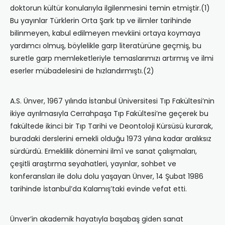
doktorun kültür konularıyla ilgilenmesini temin etmiştir.(1)
Bu yayınlar Türklerin Orta Şark tıp ve ilimler tarihinde
bilinmeyen, kabul edilmeyen mevkiini ortaya koymaya
yardımcı olmuş, böylelikle garp literatürüne geçmiş, bu
suretle garp memleketleriyle temaslarımızı artırmış ve ilmi
eserler mübadelesini de hızlandırmıştı.(2)
A.S. Ünver, 1967 yılında İstanbul Üniversitesi Tıp Fakültesi’nin
ikiye ayrılmasıyla Cerrahpaşa Tıp Fakültesi’ne geçerek bu
fakültede ikinci bir Tıp Tarihi ve Deontoloji Kürsüsü kurarak,
buradaki derslerini emekli olduğu 1973 yılına kadar aralıksız
sürdürdü. Emeklilik dönemini ilmî ve sanat çalışmaları,
çeşitli araştırma seyahatleri, yayınlar, sohbet ve
konferansları ile dolu dolu yaşayan Ünver, 14 Şubat 1986
tarihinde İstanbul’da Kalamış’taki evinde vefat etti.
Ünver’in akademik hayatıyla başabaş giden sanat