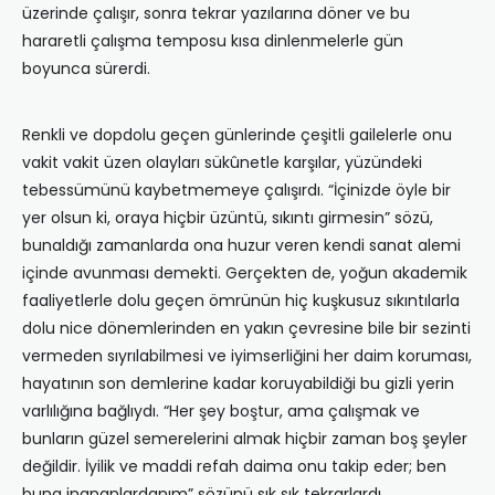
üzerinde çalışır, sonra tekrar yazılarına döner ve bu
hararetli çalışma temposu kısa dinlenmelerle gün
boyunca sürerdi.
Renkli ve dopdolu geçen günlerinde çeşitli gailelerle onu
vakit vakit üzen olayları sükûnetle karşılar, yüzündeki
tebessümünü kaybetmemeye çalışırdı. “İçinizde öyle bir
yer olsun ki, oraya hiçbir üzüntü, sıkıntı girmesin” sözü,
bunaldığı zamanlarda ona huzur veren kendi sanat alemi
içinde avunması demekti. Gerçekten de, yoğun akademik
faaliyetlerle dolu geçen ömrünün hiç kuşkusuz sıkıntılarla
dolu nice dönemlerinden en yakın çevresine bile bir sezinti
vermeden sıyrılabilmesi ve iyimserliğini her daim koruması,
hayatının son demlerine kadar koruyabildiği bu gizli yerin
varlılığına bağlıydı. “Her şey boştur, ama çalışmak ve
bunların güzel semerelerini almak hiçbir zaman boş şeyler
değildir. İyilik ve maddi refah daima onu takip eder; ben
buna inananlardanım” sözünü sık sık tekrarlardı.