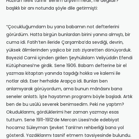
Haziran 1984 tarihli “Benim arşivim nedir, ne değildir?”
başlıklı bir anı notunda şöyle dile getirmişti:
“Çocukluğumdam bu yana babamın not defterlerini
görürdüm. Hatta birgün bunlardan birini yanına almıştı, bir
cuma idi. Fatih’ten ileride Çarşamba’da sevdiği, devrin,
yüksek âlimlerinden yaşlıca bir zatı ziyaretten dönüyorduk.
Bayezid Camii içinden girilen Şeyhülislam Veliyüddin Efendi
Kütüphanesi’ne girdik. Sene 1906. Babam defterine bir el
yazması kitaptan yanında taşıdığı hokka ve kalemi ile
notlar aldı. Eser herhalde Arapça idi. Bunları ben
anlamıyarak görüyordum, ama bunun mânâsını bana
seneler anlattı. İşte hayatımın programı böyle başladı. Artık
ben de bu usûlü severek benimsedim. Peki ne yaptım?
Okuduklarımı, gördüklerimi her zaman yazmayı esas
tuttum. Sene 1911-1912’de Mercan Lisesi’nde edebiyat
hocamız Süleyman Şevket Tanlı’nın rehberliği bana yol
gösterdi. Yazdıklarımı tasnif etmem tavsiyesinde bulundu.