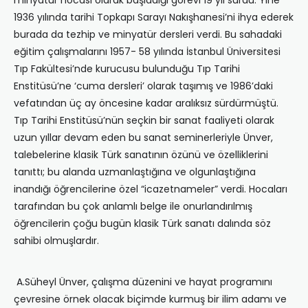
minyatür hocası olarak başladığı görevi 19 yıl sürdü. Yine
1936 yılında tarihi Topkapı Sarayı Nakışhanesi’ni ihya ederek
burada da tezhip ve minyatür dersleri verdi. Bu sahadaki
eğitim çalışmalarını 1957- 58 yılında İstanbul Üniversitesi
Tıp Fakültesi’nde kurucusu bulunduğu Tıp Tarihi
Enstitüsü’ne ‘cuma dersleri’ olarak taşımış ve 1986’daki
vefatından üç ay öncesine kadar aralıksız sürdürmüştü.
Tıp Tarihi Enstitüsü’nün seçkin bir sanat faaliyeti olarak
uzun yıllar devam eden bu sanat seminerleriyle Ünver,
talebelerine klasik Türk sanatının özünü ve özelliklerini
tanıttı; bu alanda uzmanlaştığına ve olgunlaştığına
inandığı öğrencilerine özel “icazetnameler” verdi. Hocaları
tarafından bu çok anlamlı belge ile onurlandırılmış
öğrencilerin çoğu bugün klasik Türk sanatı dalında söz
sahibi olmuşlardır.
A.Süheyl Ünver, çalışma düzenini ve hayat programını
çevresine örnek olacak biçimde kurmuş bir ilim adamı ve