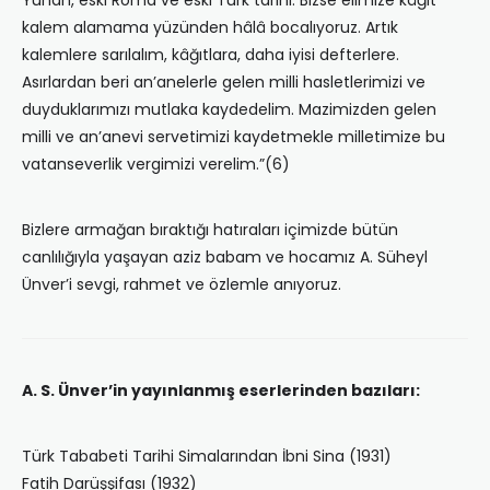
Yunan, eski Roma ve eski Türk tarihi. Bizse elimize kâğıt
kalem alamama yüzünden hâlâ bocalıyoruz. Artık
kalemlere sarılalım, kâğıtlara, daha iyisi defterlere.
Asırlardan beri an’anelerle gelen milli hasletlerimizi ve
duyduklarımızı mutlaka kaydedelim. Mazimizden gelen
milli ve an’anevi servetimizi kaydetmekle milletimize bu
vatanseverlik vergimizi verelim.”(6)
Bizlere armağan bıraktığı hatıraları içimizde bütün
canlılığıyla yaşayan aziz babam ve hocamız A. Süheyl
Ünver’i sevgi, rahmet ve özlemle anıyoruz.
A. S. Ünver’in yayınlanmış eserlerinden bazıları:
Türk Tababeti Tarihi Simalarından İbni Sina (1931)
Fatih Darüşşifası (1932)