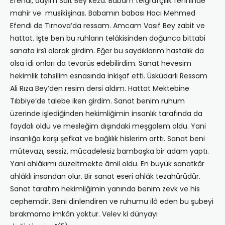
Efendi, dayım Sait Bey keza. Babam telgrafçılık fenninde
mahir ve musikişinas. Babamın babası Hacı Mehmed
Efendi de Tırnova’da ressam. Amcam Vasıf Bey zabit ve
hattat. İşte ben bu ruhların telâkisinden doğunca bittabi
sanata irsî olarak girdim. Eğer bu saydıklarım hastalık da
olsa idi onları da tevarüs edebilirdim. Sanat hevesim
hekimlik tahsilim esnasında inkişaf etti. Üsküdarlı Ressam
Ali Rıza Bey’den resim dersi aldım. Hattat Mektebine
Tıbbiye’de talebe iken girdim. Sanat benim ruhum
üzerinde işlediğinden hekimliğimin insanlık tarafında da
faydalı oldu ve mesleğim dışındaki meşgalem oldu. Yani
insanlığa karşı şefkat ve bağlılık hislerim arttı. Sanat beni
mütevazı, sessiz, mücadelesiz bambaşka bir adam yaptı.
Yani ahlâkımı düzeltmekte âmil oldu. En büyük sanatkâr
ahlâklı insandan olur. Bir sanat eseri ahlâk tezahürüdür.
Sanat tarafım hekimliğimin yanında benim zevk ve his
cephemdir. Beni dinlendiren ve ruhumu ilâ eden bu şubeyi
bırakmama imkân yoktur. Velev ki dünyayı