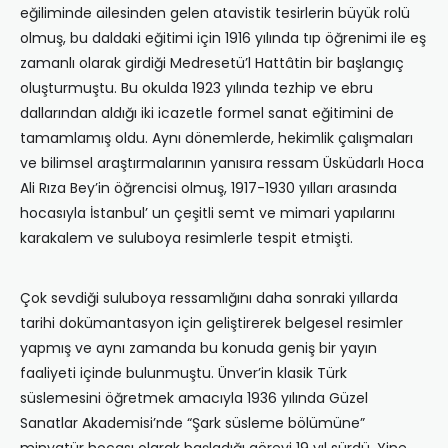
eğiliminde ailesinden gelen atavistik tesirlerin büyük rolü
olmuş, bu daldaki eğitimi için 1916 yılında tıp öğrenimi ile eş
zamanlı olarak girdiği Medresetü’l Hattâtin bir başlangıç
oluşturmuştu. Bu okulda 1923 yılında tezhip ve ebru
dallarından aldığı iki icazetle formel sanat eğitimini de
tamamlamış oldu. Aynı dönemlerde, hekimlik çalışmaları
ve bilimsel araştırmalarının yanısıra ressam Üsküdarlı Hoca
Ali Rıza Bey’in öğrencisi olmuş, 1917-1930 yılları arasında
hocasıyla İstanbul’ un çeşitli semt ve mimari yapılarını
karakalem ve suluboya resimlerle tespit etmişti.
Çok sevdiği suluboya ressamlığını daha sonraki yıllarda
tarihi dokümantasyon için geliştirerek belgesel resimler
yapmış ve aynı zamanda bu konuda geniş bir yayın
faaliyeti içinde bulunmuştu. Ünver’in klasik Türk
süslemesini öğretmek amacıyla 1936 yılında Güzel
Sanatlar Akademisi’nde “Şark süsleme bölümüne”