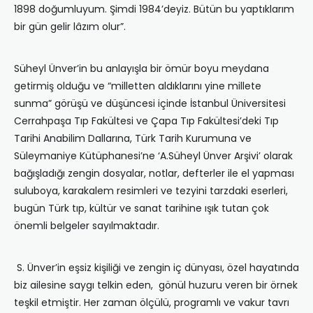
1898 doğumluyum. Şimdi 1984’deyiz. Bütün bu yaptıklarım
bir gün gelir lâzım olur”.
Süheyl Ünver’in bu anlayışla bir ömür boyu meydana
getirmiş olduğu ve “milletten aldıklarını yine millete
sunma” görüşü ve düşüncesi içinde İstanbul Üniversitesi
Cerrahpaşa Tıp Fakültesi ve Çapa Tıp Fakültesi’deki Tıp
Tarihi Anabilim Dallarına, Türk Tarih Kurumuna ve
Süleymaniye Kütüphanesi’ne ‘A.Süheyl Ünver Arşivi’ olarak
bağışladığı zengin dosyalar, notlar, defterler ile el yapması
suluboya, karakalem resimleri ve tezyini tarzdaki eserleri,
bugün Türk tıp, kültür ve sanat tarihine ışık tutan çok
önemli belgeler sayılmaktadır.
S. Ünver’in eşsiz kişiliği ve zengin iç dünyası, özel hayatında
biz ailesine saygı telkin eden, gönül huzuru veren bir örnek
teşkil etmiştir. Her zaman ölçülü, programlı ve vakur tavrı