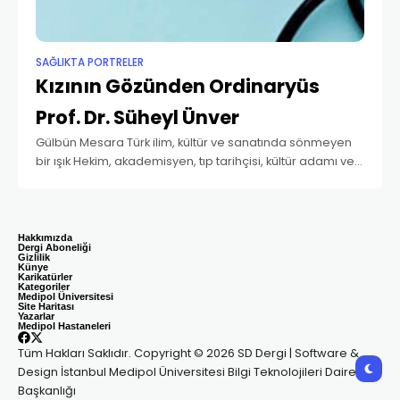
SAĞLIKTA PORTRELER
Kızının Gözünden Ordinaryüs
Prof. Dr. Süheyl Ünver
Gülbün Mesara Türk ilim, kültür ve sanatında sönmeyen
bir ışık Hekim, akademisyen, tıp tarihçisi, kültür adamı ve
seçkin sanatkâr kimliği içersinde rahmetli babam A.
Süheyl Ünver’in şahsiyeti ve fikrî dünyasının
Hakkımızda
Dergi Aboneliği
Gizlilik
Künye
Karikatürler
Kategoriler
Medipol Üniversitesi
Site Haritası
Yazarlar
Medipol Hastaneleri
Tüm Hakları Saklıdır. Copyright © 2026 SD Dergi | Software &
Design İstanbul Medipol Üniversitesi Bilgi Teknolojileri Daire
Başkanlığı