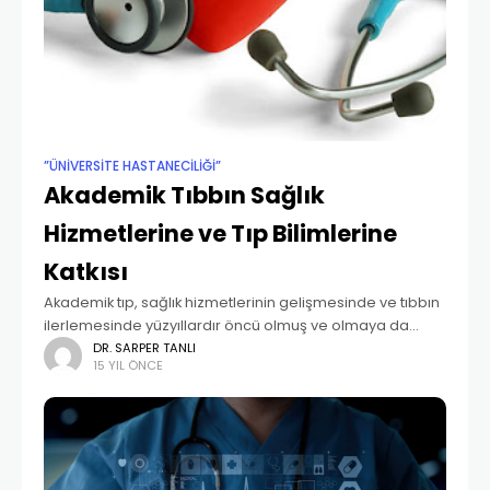
”ÜNIVERSITE HASTANECILIĞI”
Akademik Tıbbın Sağlık
Hizmetlerine ve Tıp Bilimlerine
Katkısı
Akademik tıp, sağlık hizmetlerinin gelişmesinde ve tıbbın
ilerlemesinde yüzyıllardır öncü olmuş ve olmaya da
devam edecektir. Akademik tıp diye adlandırdığımız
DR. SARPER TANLI
15 YIL ÖNCE
eğitim ve üniversite hastaneleri, sosyal kurumlarımız
arasında farklı konumda yer