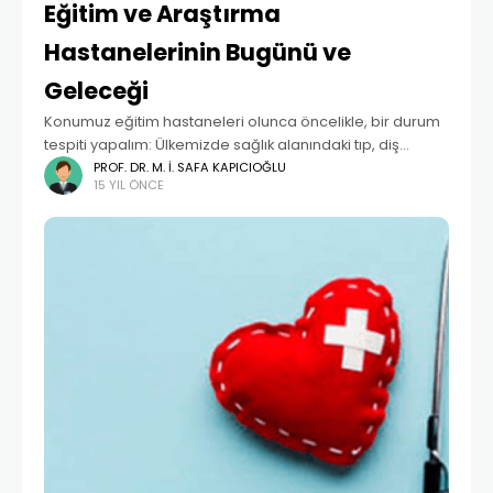
Eğitim ve Araştırma
Hastanelerinin Bugünü ve
Geleceği
Konumuz eğitim hastaneleri olunca öncelikle, bir durum
tespiti yapalım: Ülkemizde sağlık alanındaki tıp, diş
hekimliği, hemşirelik, diyetisyenlik, fizyoterapistlik gibi
PROF. DR. M. İ. SAFA KAPICIOĞLU
15 YIL ÖNCE
lisans; acil tıp teknikerliği, anestezi teknikerliği gibi
önlisans seviyesindeki mesleki eğitimler