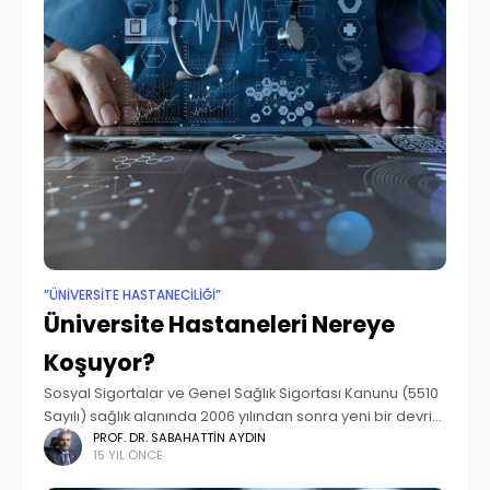
”ÜNIVERSITE HASTANECILIĞI”
Üniversite Hastaneleri Nereye
Koşuyor?
Sosyal Sigortalar ve Genel Sağlık Sigortası Kanunu (5510
Sayılı) sağlık alanında 2006 yılından sonra yeni bir devrin
başlangıcı olmuştur. Bu devri iyi okuyamayan aktörlerin
PROF. DR. SABAHATTIN AYDIN
15 YIL ÖNCE
sağlık sisteminde yeterince güçlü rol oynaması