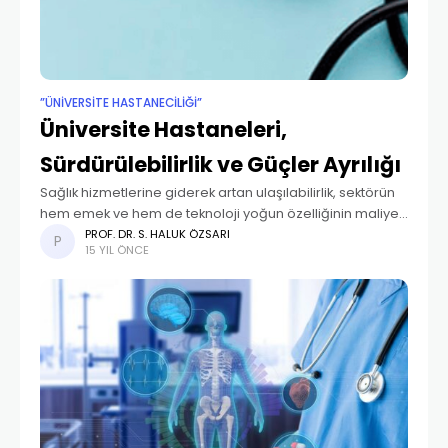
”ÜNIVERSITE HASTANECILIĞI”
Üniversite Hastaneleri,
Sürdürülebilirlik ve Güçler Ayrılığı
Sağlık hizmetlerine giderek artan ulaşılabilirlik, sektörün
hem emek ve hem de teknoloji yoğun özelliğinin maliyet
artışına etkisi, yaşlanan nüfus ile birlikte kronik ve
PROF. DR. S. HALUK ÖZSARI
15 YIL ÖNCE
dejeneratif hastalıkların sağlık sistemi içindeki yükünün
artışı,