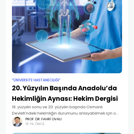
”ÜNIVERSITE HASTANECILIĞI”
20. Yüzyılın Başında Anadolu’da
Hekimliğin Aynası: Hekim Dergisi
19. yüzyılın sonu ve 20. yüzyılın başında Osmanlı
Devleti’ndeki hekimliğin durumunu anlayabilmek için o
dönemde yayımlanan süreli yayınlara ve devlet
PROF. DR. FAHRI OVALI
15 YIL ÖNCE
arşivlerine bakılabilir. O dönemde, Trabzon’da
yayımlanan “Hekim” dergisi, bu konuda