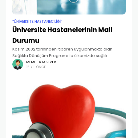
”ÜNIVERSITE HASTANECILIĞI”
Üniversite Hastanelerinin Mali
Durumu
Kasım 2002 tarihinden itibaren uygulanmakta olan
Sağlıkta Dönüşüm Programı ile ülkemizde sağlık
alanında oldukça önemli değişiklikler yaşanmaktadır.
MEMET ATASEVER
15 YIL ÖNCE
Vatandaş odaklı yürütülen program, sağlıkta küresel
gelişmeleri gözeten, ülkemizin sosyoekonomik
gerçeklerine uygun, yapısal,