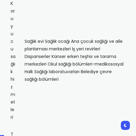
K
or
u
y
u
c
Sağlık evi Sağlık ocağı Ana çocuk sağlığı ve aile
u
planlaması merkezleri İş yeri revirleri
sa
Dispanserler Kanser erken teşhis ve tarama
ğlı
merkezleri Okul sağlığı bölümleri-medikososyal
k
Halk Sağlığı laboratuvarları Belediye çevre
hi
sağlığı bölümleri
z
m
et
le
ri
T