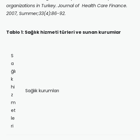
organizations in Turkey. Journal of Health Care Finance.
2007, Summer;33(4):86-92.
Tablo 1: Sağlık hizmeti türleri ve sunan kurumlar
S
a
ğlı
k
hi
Sağlık kurumları
z
m
et
le
ri