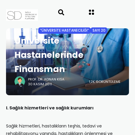
ANASAYFA
”ÜNIVERSITE HASTANECILIĞI”
SAYI 20
Üniversite
Hastanelerinde
Finansman
PROF. DR. ADNAN KISA
1,2K GÖRÜNTÜLEME
30 KASIM 2011
I. Sağlık hizmetleri ve sağlık kurumları
Sağlık hizmetleri, hastalıkların teşhis, tedavi ve
rehabilitasyonu yanında, hastalıkların önlenmesi ve