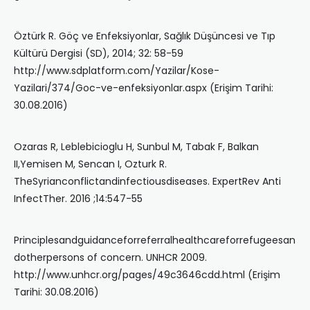
Öztürk R. Göç ve Enfeksiyonlar, Sağlık Düşüncesi ve Tıp
Kültürü Dergisi (SD), 2014; 32: 58-59
http://www.sdplatform.com/Yazilar/Kose-
Yazilari/374/Goc-ve-enfeksiyonlar.aspx (Erişim Tarihi:
30.08.2016)
Ozaras R, Leblebicioglu H, Sunbul M, Tabak F, Balkan
II,Yemisen M, Sencan I, Ozturk R.
TheSyrianconflictandinfectiousdiseases. ExpertRev Anti
InfectTher. 2016 ;14:547-55
Principlesandguidanceforreferralhealthcareforrefugeesan
dotherpersons of concern. UNHCR 2009.
http://www.unhcr.org/pages/49c3646cdd.html (Erişim
Tarihi: 30.08.2016)