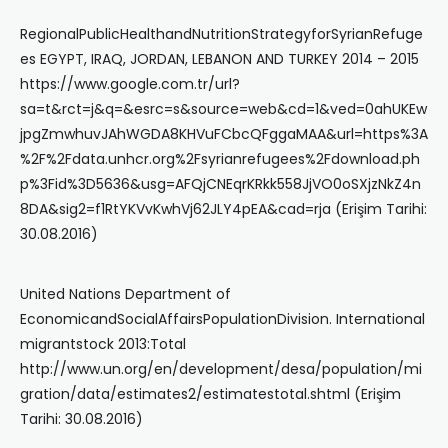
RegionalPublicHealthandNutritionStrategyforSyrianRefuge
es EGYPT, IRAQ, JORDAN, LEBANON AND TURKEY 2014 – 2015
https://www.google.com.tr/url?
sa=t&rct=j&q=&esrc=s&source=web&cd=1&ved=0ahUKEw
jpgZmwhuvJAhWGDA8KHVuFCbcQFggaMAA&url=https%3A
%2F%2Fdata.unhcr.org%2Fsyrianrefugees%2Fdownload.ph
p%3Fid%3D5636&usg=AFQjCNEqrKRkk558JjVO0oSXjzNkZ4n
8DA&sig2=f1RtYKVvKwhVj62JLY4pEA&cad=rja (Erişim Tarihi:
30.08.2016)
United Nations Department of
EconomicandSocialAffairsPopulationDivision. International
migrantstock 2013:Total
http://www.un.org/en/development/desa/population/mi
gration/data/estimates2/estimatestotal.shtml (Erişim
Tarihi: 30.08.2016)