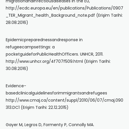
migrationandinfectiousdiseases in the EU,
http://ecdc.europa.eu/en/publications/Publications/0907
_TER_Migrant_health_Background_note.pdf (Erişim Tarihi:
28.08.2016)
Epidemicpreparednessandresponse in
refugeecampsettings: a
pocketguideforPublicHealthOfficers. UNHCR, 2011.
http://www.unhcr.org/4f707f509.html (Erişim Tarihi:
30.08.2016)
Evidence-
basedclinicalguidelinesforimmigrantsandrefugees
http://www.cmaj.ca/content/suppl/2010/06/07/cmaj.090
313.DC1 (Erişim Tarihi: 22.12.2015)
Gayer M, Legros D, Formenty P, Connolly MA.