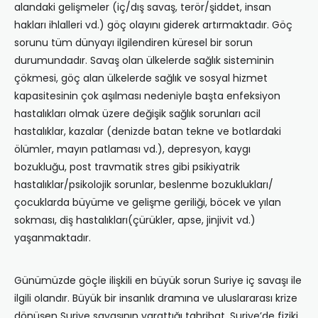
alandaki gelişmeler (iç/dış savaş, terör/şiddet, insan
hakları ihlalleri vd.) göç olayını giderek artırmaktadır. Göç
sorunu tüm dünyayı ilgilendiren küresel bir sorun
durumundadır. Savaş olan ülkelerde sağlık sisteminin
çökmesi, göç alan ülkelerde sağlık ve sosyal hizmet
kapasitesinin çok aşılması nedeniyle başta enfeksiyon
hastalıkları olmak üzere değişik sağlık sorunları acil
hastalıklar, kazalar (denizde batan tekne ve botlardaki
ölümler, mayın patlaması vd.), depresyon, kaygı
bozukluğu, post travmatik stres gibi psikiyatrik
hastalıklar/psikolojik sorunlar, beslenme bozuklukları/
çocuklarda büyüme ve gelişme geriliği, böcek ve yılan
sokması, diş hastalıkları(çürükler, apse, jinjivit vd.)
yaşanmaktadır.
Günümüzde göçle ilişkili en büyük sorun Suriye iç savaşı ile
ilgili olandır. Büyük bir insanlık dramına ve uluslararası krize
dönüşen Suriye savaşının yarattığı tahribat, Suriye’de fiziki