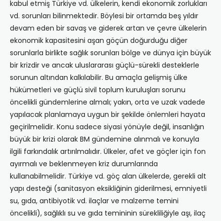
kabul etmiş Türkiye vd. ülkelerin, kendi ekonomik zorlukları
vd. sorunları bilinmektedir. Böylesi bir ortamda beş yıldır
devam eden bir savaş ve giderek artan ve çevre ülkelerin
ekonomik kapasitesini aşan göçün doğurduğu diğer
sorunlarla birlikte sağlık sorunları bölge ve dünya için büyük
bir krizdir ve ancak uluslararası güçlü-sürekli desteklerle
sorunun altından kalkılabilir. Bu amaçla gelişmiş ülke
hükümetleri ve güçlü sivil toplum kuruluşları sorunu
öncelikli gündemlerine almalı; yakın, orta ve uzak vadede
yapılacak planlamaya uygun bir şekilde önlemleri hayata
geçirilmelidir. Konu sadece siyasi yönüyle değil, insanlığın
büyük bir krizi olarak BM gündemine alınmalı ve konuyla
ilgili farkındalık artırılmalıdır. Ülkeler, afet ve göçler için fon
ayırmalı ve beklenmeyen kriz durumlarında
kullanabilmelidir. Türkiye vd. göç alan ülkelerde, gerekli alt
yapı desteği (sanitasyon eksikliğinin giderilmesi, emniyetli
su, gıda, antibiyotik vd. ilaçlar ve malzeme temini
öncelikli), sağlıklı su ve gıda temininin sürekliliğiyle aşı, ilaç