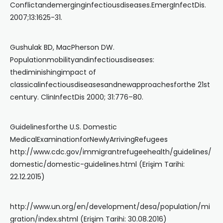
Conflictandemerginginfectiousdiseases.EmergInfectDis.
2007;13:1625-31.
Gushulak BD, MacPherson DW.
Populationmobilityandinfectiousdiseases:
thediminishingimpact of
classicalinfectiousdiseasesandnewapproachesforthe 21st
century. ClinInfectDis 2000; 31:776–80.
Guidelinesforthe U.S. Domestic
MedicalExaminationforNewlyArrivingRefugees
http://www.cdc.gov/immigrantrefugeehealth/guidelines/
domestic/domestic-guidelines.html (Erişim Tarihi:
22.12.2015)
http://www.un.org/en/development/desa/population/mi
gration/index.shtml (Erişim Tarihi: 30.08.2016)