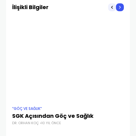
İlişikli Bilgiler
”GÖÇ VE SAĞLIK”
"SA
SGK Açısından Göç ve Sağlık
A
DR. ORHAN KOÇ
10 YIL ÖNCE
D
DR.