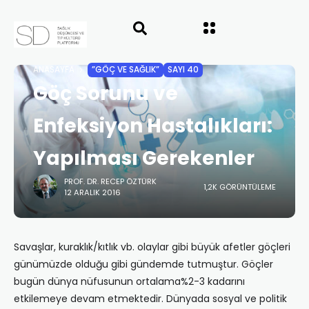
ANASAYFA
”GÖÇ VE SAĞLIK”
SAYI 40
Göç Sorunu ve
Enfeksiyon Hastalıkları:
Yapılması Gerekenler
PROF. DR. RECEP ÖZTÜRK
1,2K GÖRÜNTÜLEME
12 ARALIK 2016
Savaşlar, kuraklık/kıtlık vb. olaylar gibi büyük afetler göçleri
günümüzde olduğu gibi gündemde tutmuştur. Göçler
bugün dünya nüfusunun ortalama%2-3 kadarını
etkilemeye devam etmektedir. Dünyada sosyal ve politik