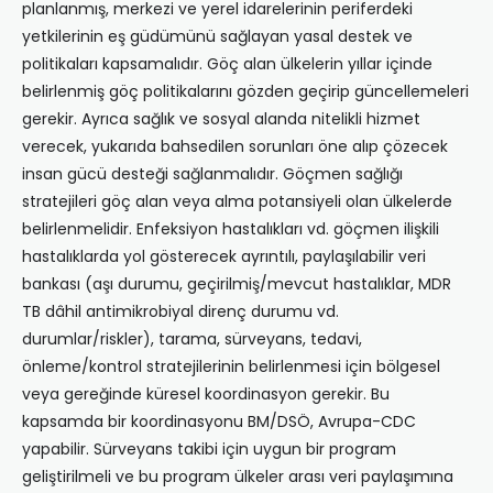
planlanmış, merkezi ve yerel idarelerinin periferdeki
yetkilerinin eş güdümünü sağlayan yasal destek ve
politikaları kapsamalıdır. Göç alan ülkelerin yıllar içinde
belirlenmiş göç politikalarını gözden geçirip güncellemeleri
gerekir. Ayrıca sağlık ve sosyal alanda nitelikli hizmet
verecek, yukarıda bahsedilen sorunları öne alıp çözecek
insan gücü desteği sağlanmalıdır. Göçmen sağlığı
stratejileri göç alan veya alma potansiyeli olan ülkelerde
belirlenmelidir. Enfeksiyon hastalıkları vd. göçmen ilişkili
hastalıklarda yol gösterecek ayrıntılı, paylaşılabilir veri
bankası (aşı durumu, geçirilmiş/mevcut hastalıklar, MDR
TB dâhil antimikrobiyal direnç durumu vd.
durumlar/riskler), tarama, sürveyans, tedavi,
önleme/kontrol stratejilerinin belirlenmesi için bölgesel
veya gereğinde küresel koordinasyon gerekir. Bu
kapsamda bir koordinasyonu BM/DSÖ, Avrupa-CDC
yapabilir. Sürveyans takibi için uygun bir program
geliştirilmeli ve bu program ülkeler arası veri paylaşımına