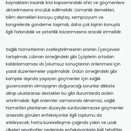
kaynakların insanlık krizi kapsamındaki afet ve göçmenlere
aktarılmasına öncülük edilmelidir. Uzmanlık dernekleri,
bilim dernekleri konuyu çalıştay, sempozyum ve
kongrelerde gündeme taşımalı, daha çok kişinin konuyla
ilgili farkındalık ve yeterlilik kazanmasına aracılık etmelidir.
Sağlık hizmetlerinin özelleştirilmesinin sınırları /çerçevesi
tartışılmalı, Lübnan örneğindeki gibi (çöplerin ortadan
kaldırılamaması vb.)olumsuz sonuçlarının önlenmesi için
yasal düzenlemeler yapılmalıdır. Ürdün örneğindeki gibi
kamplar dışında yaşayan göçmenler için sağlık
güvencesinin olmayışının doğuracağı sorunlar dikkate
alınıp uluslararası destekler bu gibi durumlarda acilen
artırılmalıdır. İlgili önlemler zamanında alınamaz, sağlık
hizmetleri planlanan düzeyde sürdürülemezse göçmenler
arasında görülen enfeksiyonlar ilgili toplumu da
etkileyecek; hatta küreselleşme çağında yakın ve uzak
ülkeleri seyahatler nedeniyle enfeksiyonlarla ilgili tehditler