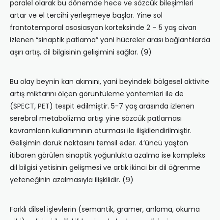
paralel olarak bu dönemde hece ve sözcük bileşimleri
artar ve el tercihi yerleşmeye başlar. Yine sol
frontotemporal asosiasyon korteksinde 2 – 5 yaş civarı
izlenen “sinaptik patlama” yani hücreler arası bağlantılarda
aşırı artış, dil bilgisinin gelişimini sağlar. (9)
Bu olay beynin kan akımını, yani beyindeki bölgesel aktivite
artış miktarını ölçen görüntüleme yöntemleri ile de
(SPECT, PET) tespit edilmiştir. 5-7 yaş arasında izlenen
serebral metabolizma artışı yine sözcük patlaması
kavramların kullanımının oturması ile ilişkilendirilmiştir.
Gelişimin doruk noktasını temsil eder. 4’üncü yaştan
itibaren görülen sinaptik yoğunlukta azalma ise kompleks
dil bilgisi yetisinin gelişmesi ve artık ikinci bir dil öğrenme
yeteneğinin azalmasıyla ilişkilidir. (9)
Farklı dilsel işlevlerin (semantik, gramer, anlama, okuma