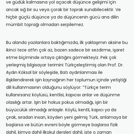
ve güdük kalmasına yol açacak düşünce gelişimi için
ancak sığ bir su veya çorak bir toprak sunabilecektir. Ve
hiçbir güçlü düşünce ya da düşüncenin gücü ana dilin
mümbit toprağı olmadan serpilemez.
Bu alanda yazılanlara baktığımızda, ilk yaklaşımın aksine bu
ikinci teze atfın çok az, bazen sadece bir sezdirme, işaret
etme biçiminde ortaya çıktığını görmekteyiz. Pek çok
yerleşmiş bilgisayar terimini Türkçeleştirmiş olan Prof. Dr.
Aydın Köksal bir söyleşide, Batı aydınlanması ile
ilişkilendirerek işin kaynağının her toplumun içinde yetiştiği
dili kullanmasının olduğunu söylüyor: ”Türkçe terim
kullanırsanız köylüsü, kentlisi, kapıcısı anlar ve düşünme
olasılığı artar. İşin bir hokus pokus olmadığı, işin bir
büyücülük olmadığı anlaşılır. Köylü, kentli, kapıcı ya da
çırak, sıradan insan, köyden yeni gelmiş Türk, anlamaya bir
başlarsa ve bütün evreni böyle görmeye başlarsa fizik
dahil, kimya dahil ilkokul dersleri dahil, işte o zaman