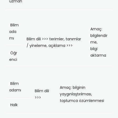
uzman
Bilim
Amaç:
ada
bilgilendir
mı
Bilim dili >>> terimler, tanımlar
me,
/ yineleme, açıklama >>>
bilgi
Öğr
aktarma
enci
Bilim
Amaç: bilginin
adamı
Bilim dili
yaygınlaştırılması,
>>>
toplumca özümlenmesi
Halk