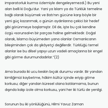
imparatorluk kurma özlemiyle dengeleyemezdi.) Bu yeni
alan belli ki Doğu’dur. Yani ya İslam ya da Türklük temeline
bağlı olarak büyümek ve Batı’nın gücüne karşı böyle bir
yeni güç kazanmak, o günün aydınlarına çekici bir hedef
gibi görünmeye başlamıştır. Dil de, işte bu çok kendine
özgü «sorunsal»ın bir parçası haline gelmektedir. Doğal
olarak, İslamcı büyümeden yana olanlar Osmanlıcanın
bileşiminden çok da şikâyetçi değillerdir. Türklüğü temel
alanlar ise bu dilsel yapıyı uzun vadeli amaçlarına bir engel
gibi görme durumundadırlar.”(2)
Ama burada iki ucu keskin bıçak durumu vardır. Bir yandan
kimliğimizi kaybetme, hâkim kültür içinde eriyip gitme
korkusu; diğer yandan küresel olana katılamama, bunun
dışında kalıp izole olma korkusu, yani her iki türlü de yenilgi.
Sorunun bu iki yönlülüğünü, Hilmi Yavuz Zaman