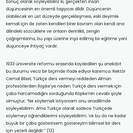
Sonuç olarak söyleyebiliriz ki, gerçekten insan
düşüncesinin en önemli taşıyıcısı dildir. Düşüncenin
olabilecek en üst düzeyde gerçekleşmesi, eski deyimle
kemali için de zaten kendileri birer kavram olan kendi ana
dilindeki sözcüklere ve onların derinlikli, zengin
çağrışımlarına, bu yapı üzerine inşa edilmiş bir eğitime yani
düşünceye ihtiyaç vardır.
1933 üniversite reformu sırasında kaydedilen şu anekdot
bu durumu veciz bir biçimde ifade ediyor kanımca. Rektör
Cemal Bilsel, Türkçe ders vermeyi reddeden Alman
profesörlerden Röpke’ye neden Türkçe ders vermek için
çaba harcamadığını sorduğunda Röpke’nin cevabı şöyle
olmuştur; “Ne söylemek istiyorsam onu anadilimde
söyleyebilirim. Ama Türkçe olarak sadece Türkçede
söylemeyi öğrendiklerimi söyleyebilirim. Ve bu da ne kadar
büyük bir çaba gösterirsem göstereyim bilimsel bir ders
için yeterli değildir.” (13)