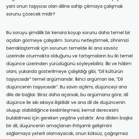
yani onun taşıyıcısı olan diline sahip çıkmaya çalışmak
sorunu çözecek midir?
Bu soruyu şimdilik bir kenara koyup sorunu daha temel bir
açıdan görmeye çalışalım. Sorunu netleştirmek, zihnimizi
berraklaştırmak için sorunun temelde iki ana savsöz
üzerinde oturmakta olduğunu ve tartışmaların bu iki temel
düşünce üzerinden yürüdüğünü söyleyebiliriz. İlki ve hâkim
olanı, yukarıda gösterilmeye çalışıldığı gibi, “Dil kültürün
taşıyıcısıdır” temel argümanıdır. İkinci argüman ise, “Dil
düşüncenin taşıyıcısıdır”. Bu savın açılımı, düşünceyi ana
dile de bağlar. Biraz daha açarsak, bu argümana göre; dil
düşünce ile sıkı sıksıya ilişkilidir ve ana dil de düşüncenin
oluşup olabildiğince keskinleşmesi, kemal derecesini
bulabilmesi için gereken yegâne yataktır. Ana dilden başka
bir dil, düşüncenin amaçlanan ihtişamlı gelişimini
sağlamaya yeterli olamayacak, onun köksüz, çağrışımsız