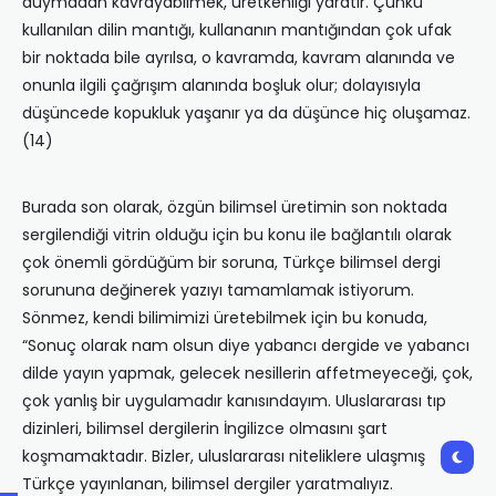
duymadan kavrayabilmek, üretkenliği yaratır. Çünkü
kullanılan dilin mantığı, kullananın mantığından çok ufak
bir noktada bile ayrılsa, o kavramda, kavram alanında ve
onunla ilgili çağrışım alanında boşluk olur; dolayısıyla
düşüncede kopukluk yaşanır ya da düşünce hiç oluşamaz.
(14)
Burada son olarak, özgün bilimsel üretimin son noktada
sergilendiği vitrin olduğu için bu konu ile bağlantılı olarak
çok önemli gördüğüm bir soruna, Türkçe bilimsel dergi
sorununa değinerek yazıyı tamamlamak istiyorum.
Sönmez, kendi bilimimizi üretebilmek için bu konuda,
“Sonuç olarak nam olsun diye yabancı dergide ve yabancı
dilde yayın yapmak, gelecek nesillerin affetmeyeceği, çok,
çok yanlış bir uygulamadır kanısındayım. Uluslararası tıp
dizinleri, bilimsel dergilerin İngilizce olmasını şart
koşmamaktadır. Bizler, uluslararası niteliklere ulaşmış
Türkçe yayınlanan, bilimsel dergiler yaratmalıyız.