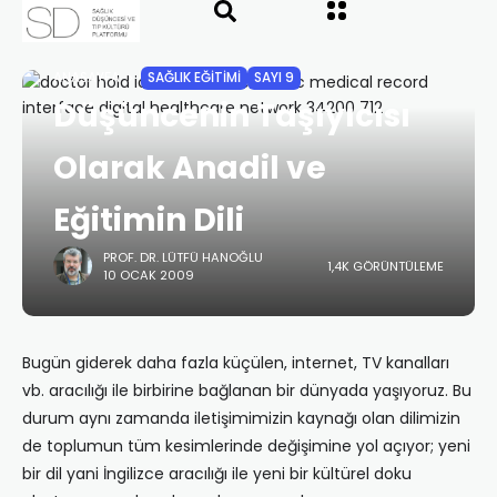
ANASAYFA
SAĞLIK EĞİTİMİ
SAYI 9
Düşüncenin Taşıyıcısı
Olarak Anadil ve
Eğitimin Dili
PROF. DR. LÜTFÜ HANOĞLU
1,4K GÖRÜNTÜLEME
10 OCAK 2009
Bugün giderek daha fazla küçülen, internet, TV kanalları
vb. aracılığı ile birbirine bağlanan bir dünyada yaşıyoruz. Bu
durum aynı zamanda iletişimimizin kaynağı olan dilimizin
de toplumun tüm kesimlerinde değişimine yol açıyor; yeni
bir dil yani İngilizce aracılığı ile yeni bir kültürel doku