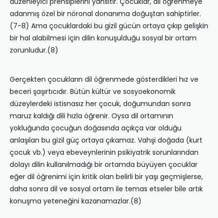
düzenleyici prensiplerini yansıtır. Çocuklar, dil öğrenmeye
adanmış özel bir nöronal donanıma doğuştan sahiptirler.
(7-8) Ama çocuklardaki bu gizil gücün ortaya çıkıp gelişkin
bir hal alabilmesi için dilin konuşulduğu sosyal bir ortam
zorunludur.(8)
Gerçekten çocukların dil öğrenmede gösterdikleri hız ve
beceri şaşırtıcıdır. Bütün kültür ve sosyoekonomik
düzeylerdeki istisnasız her çocuk, doğumundan sonra
maruz kaldığı dili hızla öğrenir. Oysa dil ortamının
yokluğunda çocuğun doğasında açıkça var olduğu
anlaşılan bu gizil güç ortaya çıkamaz. Vahşi doğada (kurt
çocuk vb.) veya ebeveynlerinin psikiyatrik sorunlarından
dolayı dilin kullanılmadığı bir ortamda büyüyen çocuklar
eğer dil öğrenimi için kritik olan belirli bir yaşı geçmişlerse,
daha sonra dil ve sosyal ortam ile temas etseler bile artık
konuşma yeteneğini kazanamazlar.(8)