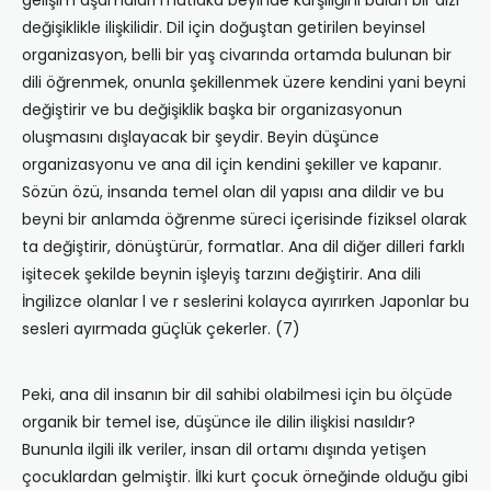
gelişim aşamaları mutlaka beyinde karşılığını bulan bir dizi
değişiklikle ilişkilidir. Dil için doğuştan getirilen beyinsel
organizasyon, belli bir yaş civarında ortamda bulunan bir
dili öğrenmek, onunla şekillenmek üzere kendini yani beyni
değiştirir ve bu değişiklik başka bir organizasyonun
oluşmasını dışlayacak bir şeydir. Beyin düşünce
organizasyonu ve ana dil için kendini şekiller ve kapanır.
Sözün özü, insanda temel olan dil yapısı ana dildir ve bu
beyni bir anlamda öğrenme süreci içerisinde fiziksel olarak
ta değiştirir, dönüştürür, formatlar. Ana dil diğer dilleri farklı
işitecek şekilde beynin işleyiş tarzını değiştirir. Ana dili
İngilizce olanlar l ve r seslerini kolayca ayırırken Japonlar bu
sesleri ayırmada güçlük çekerler. (7)
Peki, ana dil insanın bir dil sahibi olabilmesi için bu ölçüde
organik bir temel ise, düşünce ile dilin ilişkisi nasıldır?
Bununla ilgili ilk veriler, insan dil ortamı dışında yetişen
çocuklardan gelmiştir. İlki kurt çocuk örneğinde olduğu gibi