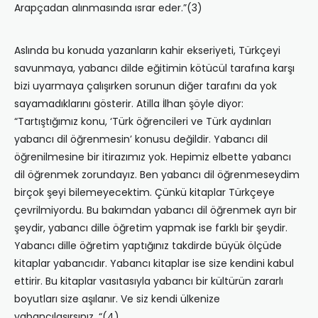
Arapçadan alınmasında ısrar eder.”(3)
Aslında bu konuda yazanların kahir ekseriyeti, Türkçeyi
savunmaya, yabancı dilde eğitimin kötücül tarafına karşı
bizi uyarmaya çalışırken sorunun diğer tarafını da yok
sayamadıklarını gösterir. Atilla İlhan şöyle diyor:
“Tartıştığımız konu, ‘Türk öğrencileri ve Türk aydınları
yabancı dil öğrenmesin’ konusu değildir. Yabancı dil
öğrenilmesine bir itirazımız yok. Hepimiz elbette yabancı
dil öğrenmek zorundayız. Ben yabancı dil öğrenmeseydim
birçok şeyi bilemeyecektim. Çünkü kitaplar Türkçeye
çevrilmiyordu. Bu bakımdan yabancı dil öğrenmek ayrı bir
şeydir, yabancı dille öğretim yapmak ise farklı bir şeydir.
Yabancı dille öğretim yaptığınız takdirde büyük ölçüde
kitaplar yabancıdır. Yabancı kitaplar ise size kendini kabul
ettirir. Bu kitaplar vasıtasıyla yabancı bir kültürün zararlı
boyutları size aşılanır. Ve siz kendi ülkenize
yabancılaşırsınız. “(4)