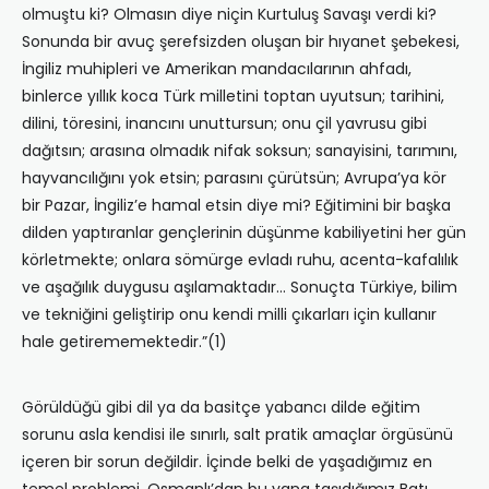
olmuştu ki? Olmasın diye niçin Kurtuluş Savaşı verdi ki?
Sonunda bir avuç şerefsizden oluşan bir hıyanet şebekesi,
İngiliz muhipleri ve Amerikan mandacılarının ahfadı,
binlerce yıllık koca Türk milletini toptan uyutsun; tarihini,
dilini, töresini, inancını unuttursun; onu çil yavrusu gibi
dağıtsın; arasına olmadık nifak soksun; sanayisini, tarımını,
hayvancılığını yok etsin; parasını çürütsün; Avrupa’ya kör
bir Pazar, İngiliz’e hamal etsin diye mi? Eğitimini bir başka
dilden yaptıranlar gençlerinin düşünme kabiliyetini her gün
körletmekte; onlara sömürge evladı ruhu, acenta-kafalılık
ve aşağılık duygusu aşılamaktadır… Sonuçta Türkiye, bilim
ve tekniğini geliştirip onu kendi milli çıkarları için kullanır
hale getirememektedir.”(1)
Görüldüğü gibi dil ya da basitçe yabancı dilde eğitim
sorunu asla kendisi ile sınırlı, salt pratik amaçlar örgüsünü
içeren bir sorun değildir. İçinde belki de yaşadığımız en