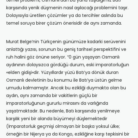
temel problemi, Osmanlı’dan bu yana taşıdığımız Batı
karşısında yenik düşmenin nasıl aşılacağı problemini taşır.
Dolayısıyla üretilen çözümler ya da tercihler aslında bu
temel soruya birer çözüm önerisidir de aynı zamanda.
Murat Belge’nin Türkçenin günümüze kadarki serüvenini
anlattığı yazısı, sorunun bu geniş tarihsel perspektifini ve
ruh halini göz önüne seriyor. “0 gün yaşayan Osmanlı
aydınının dolaysızca gördüğü durum, eski imparatorluğun
«elden gidişi»dir. Yüzyıllardır yüzü Batı’ya dönük duran
Osmanlı devletinin bu konumu ile Batı’ya üstün gelme
umudu kalmamıştır. Ancak bu ezikliği duymakta olan bu
aydın, aynı zamanda bir vakitlerin güçlü bir
imparatorluğunun gururlu mirasını da varlığında
yaşatmaktadır. Bu nedenle, Batı karşısında yenilmeye
karşılık yeni bir alanda büyümeyi düşlemektedir
(İmparatorluk geçmişi olmayan bir başka yoksul ülke;
örneğin bir Nijerya ya da Kongo, ezikliğine karşı tepkisini bir