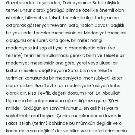
Gazetesindeki köşesinden, Türk aydınının Batı ile ilişkide
temel unsur olarak gördüğü bilimde özellikle önemli olan
ıstılahlar, bilimsel ve felsefi terimler ile ilgili tartışmaları
aktararak gösteriyor: “Peyami Safa, ‘Istılah Davası’ başlıklı
bir yazısında, terimler meselesinin bir Medeniyet meselesi
olduğunu öne sürer. Ona göre, bir millet hangi
medeniyete intisap ettiyse, o medeniyetin bilim (ve
felsefe) terimlerini kullanması gerekir; bilim ve felsefe bir
medeniyet meselesidir ona göre, yerel veya ulusal bir
kültür meselesi değil! Peyami Safa, bilim ve felsefe
terimleri konusunda bir medeniyete ‘mensubiyet’i kriter
olarak alırken Rıza Tevfik, bir medeniyete ‘aidiyet’i kriter
olarak alır. Rıza Tevfik, değerli dostum Prof. Dr. Abdullah
Uçman’ın bir çalışmasından öğrendiğimize göre, ‘Şi’r-i
millide Türklüğün en samimi ruhunu, en asil hissiyatını
söyletmek taraftarıyım. Çünkü mümkündür ve lazımdır.
Fakat ıstılah (terim) bahsinde bu mümkün değildir ve o
kadar da lazım değildir’ der ve bilim ve felsefe terimlerinin