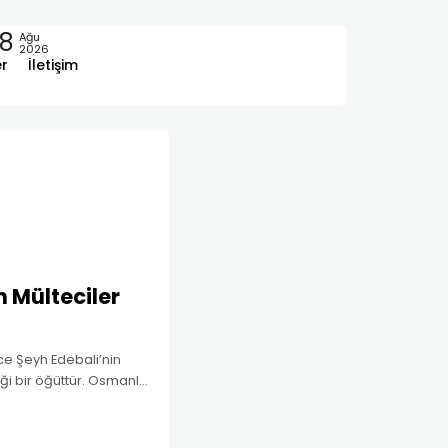
8
Ağu
2026
er
İletişim
 Mülteciler
nce Şeyh Edebali’nin
i bir öğüttür. Osmanlı
arını yaşadığı bir çağda