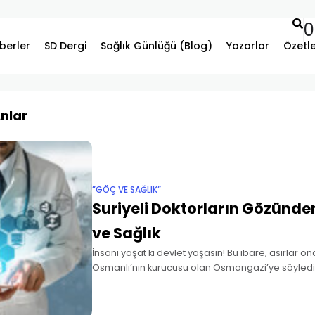
0
berler
SD Dergi
Sağlık Günlüğü (Blog)
Yazarlar
Özetl
Anlar
”GÖÇ VE SAĞLIK”
Suriyeli Doktorların Gözünden
ve Sağlık
İnsanı yaşat ki devlet yaşasın! Bu ibare, asırlar ö
Osmanlı’nın kurucusu olan Osmangazi’ye söylediğ
Devletini kuran Osmangazi, dünyanın karanlık yıll
bölgesinde adaleti