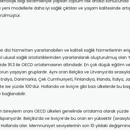
knolojik bilgi sistemleriyle yapılan toplum risk analizi sonucunda 
yeni modellerle daha iyi sağlık çıktıları ve yaşam kalitesinde art
rülmüştür.
r dizi hizmetten yararlanabilen ve kaliteli sağlık hizmetlerinin er
î ulusal sağlık istatistiklerinden yararlanılarak oluşturulmuş ola
de 91.3 ile OECD ortalamasının altındadır. En çok düşük eğitim v
sorun yaşayan gruplardır. Aynı oran Belçika ve Litvanya’da sırasıy
alya, Danimarka, Çek Cumhuriyeti, Finlandiya, İrlanda, İtalya, Ja
eç’te ise yüzde 100’dür. Hollanda ve İsviçre gibi bazı ülkelerde bu 
 bağlanabilir.
 bireylerin oranı OECD ülkeleri genelinde ortalama olarak yüzde 66
 İspanya’dır. Belçika’da ve İsviçre’de bu oran en yüksektir (sırasıy
ollanda izler. Memnuniyet seviyelerinin son 10 yıldaki değişimine