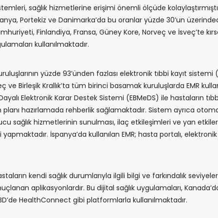
k sistemleri, sağlık hizmetlerine erişimi önemli ölçüde kolaylaştırm
nya, Portekiz ve Danimarka’da bu oranlar yüzde 30’un üzerindedir. 
huriyeti, Finlandiya, Fransa, Güney Kore, Norveç ve İsveç’te kı
ulamaları kullanılmaktadır.
ruluşlarının yüzde 93’ünden fazlası elektronik tıbbi kayıt sistemi
ç ve Birleşik Krallık’ta tüm birinci basamak kuruluşlarda EMR kull
Dayalı Elektronik Karar Destek Sistemi (EBMeDS) ile hastaların tıbbi
kım planı hazırlamada rehberlik sağlamaktadır. Sistem ayrıca otomat
uyucu sağlık hizmetlerinin sunulması, ilaç etkileşimleri ve yan etk
i yapmaktadır. İspanya’da kullanılan EMR; hasta portalı, elektroni
taların kendi sağlık durumlarıyla ilgili bilgi ve farkındalık seviyele
le sonuçlanan aplikasyonlardır. Bu dijital sağlık uygulamaları, Kana
BD’de HealthConnect gibi platformlarla kullanılmaktadır.