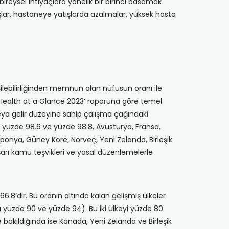
bireysel ihtiyaçlara yönelik bir birinci basamak
ışlar, hastaneye yatışlarda azalmalar, yüksek hasta
işilebilirliğinden memnun olan nüfusun oranı ile
n ‘Health at a Glance 2023’ raporuna göre temel
eya gelir düzeyine sahip çalışma çağındaki
la yüzde 98.6 ve yüzde 98.8, Avusturya, Fransa,
ponya, Güney Kore, Norveç, Yeni Zelanda, Birleşik
başarı kamu teşvikleri ve yasal düzenlemelerle
.8’dir. Bu oranın altında kalan gelişmiş ülkeler
la yüzde 90 ve yüzde 94). Bu iki ülkeyi yüzde 80
 bakıldığında ise Kanada, Yeni Zelanda ve Birleşik