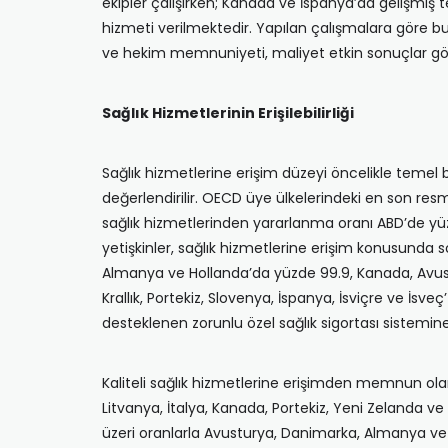
ekipler çalışırken; Kanada ve İspanya’da gelişmiş te
hizmeti verilmektedir. Yapılan çalışmalara göre bu 
ve hekim memnuniyeti, maliyet etkin sonuçlar gö
Sağlık Hizmetlerinin Erişilebilirliği
Sağlık hizmetlerine erişim düzeyi öncelikle temel bi
değerlendirilir. OECD üye ülkelerindeki en son resm
sağlık hizmetlerinden yararlanma oranı ABD’de yüz
yetişkinler, sağlık hizmetlerine erişim konusunda 
Almanya ve Hollanda’da yüzde 99.9, Kanada, Avustr
Krallık, Portekiz, Slovenya, İspanya, İsviçre ve İsv
desteklenen zorunlu özel sağlık sigortası sistemine
Kaliteli sağlık hizmetlerine erişimden memnun olan
Litvanya, İtalya, Kanada, Portekiz, Yeni Zelanda ve
üzeri oranlarla Avusturya, Danimarka, Almanya ve H