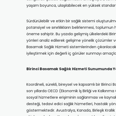
yaşam boyunca, ulaşılabilecek en yüksek standart
Sürdürülebilir ve etkin bir sağlık sistemi oluştur
potansiyel ve sınırlılıkların belirlenmesi, toplumun h
öneme sahiptir. Bu yazıda gelişmiş ülkelerdeki Biri
yönleri analiz edilerek gelişime yönelik çözümler 
Basamak Sağlık Hizmeti sistemlerinden çıkarılacak 
iyileştirmek için değerli iç görüler sunmayı amaçl
Birinci Basamak Sağlık Hizmeti Sunumunda Y
Koordineli, sürekli, bireysel ve kapsamlı bir Birin
son yıllarda OECD (Ekonomik İş Birliği ve Kalkınm
sosyal hizmetlere erişiminin sağlanması ve kaynakl
desteği, tedavi edici sağlık hizmetleri, hastalık y
göstermektedir. Avustralya, Kanada, Birleşik Krallık