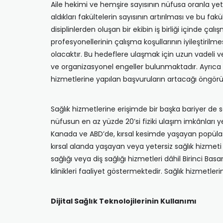
Aile hekimi ve hemşire sayısının nüfusa oranla yete
aldıkları fakültelerin sayısının artırılması ve bu f
disiplinlerden oluşan bir ekibin iş birliği içinde ça
profesyonellerinin çalışma koşullarının iyileştirilm
olacaktır. Bu hedeflere ulaşmak için uzun vadeli ve
ve organizasyonel engeller bulunmaktadır. Ayrıca 
hizmetlerine yapılan başvuruların artacağı öngörü
Sağlık hizmetlerine erişimde bir başka bariyer de 
nüfusun en az yüzde 20’si fiziki ulaşım imkânları
Kanada ve ABD’de, kırsal kesimde yaşayan popülasyo
kırsal alanda yaşayan veya yetersiz sağlık hizmeti
sağlığı veya diş sağlığı hizmetleri dâhil Birinci Ba
klinikleri faaliyet göstermektedir. Sağlık hizmetlerine
Dijital Sağlık Teknolojilerinin Kullanımı