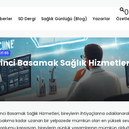
0
berler
SD Dergi
Sağlık Günlüğü (Blog)
Yazarlar
Özetl
YI 65
irinci Basamak Sağlık Hizmetle
 Basamak Sağlık Hizmetleri, bireylerin ihtiyaçlarına odaklanarak, s
f bakıma kadar uzanan bir yelpazede mümkün olan en yüksek sevi
 toplumu kapsayan, bireylerin günlük yaşamlarının mümkün olduğu