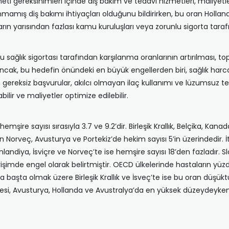
ti gereksinimleri içinde diş bakım ve tedavi hizmetleri, maliyetle
nmamış diş bakımı ihtiyaçları olduğunu bildirirken, bu oran Holla
 yarısından fazlası kamu kuruluşları veya zorunlu sigorta taraf
u sağlık sigortası tarafından karşılanma oranlarının artırılması, t
cak, bu hedefin önündeki en büyük engellerden biri, sağlık harcamal
lan gereksiz başvurular, akılcı olmayan ilaç kullanımı ve lüzumsuz 
bilir ve maliyetler optimize edilebilir.
mşire sayısı sırasıyla 3.7 ve 9.2’dir. Birleşik Krallık, Belçika, Kan
orveç, Avusturya ve Portekiz’de hekim sayısı 5’in üzerindedir. İtal
Finlandiya, İsviçre ve Norveç’te ise hemşire sayısı 18’den fazladı
rişimde engel olarak belirtmiştir. OECD ülkelerinde hastaların yü
aşta olmak üzere Birleşik Krallık ve İsveç’te ise bu oran düşüktür
lmesi, Avusturya, Hollanda ve Avustralya’da en yüksek düzeydeyken; 