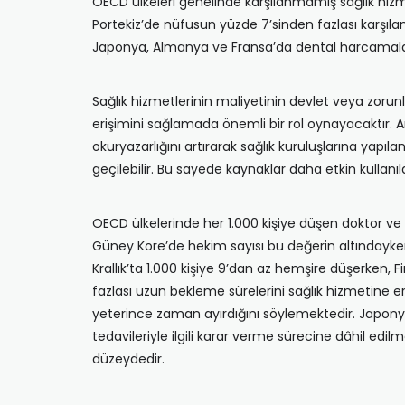
OECD ülkeleri genelinde karşılanmamış sağlık hizme
Portekiz’de nüfusun yüzde 7’sinden fazlası karşıla
Japonya, Almanya ve Fransa’da dental harcamaların
Sağlık hizmetlerinin maliyetinin devlet veya zorunl
erişimini sağlamada önemli bir rol oynayacaktır. An
okuryazarlığını artırarak sağlık kuruluşlarına yapı
geçilebilir. Bu sayede kaynaklar daha etkin kullanıla
OECD ülkelerinde her 1.000 kişiye düşen doktor ve he
Güney Kore’de hekim sayısı bu değerin altındayken N
Krallık’ta 1.000 kişiye 9’dan az hemşire düşerken, 
fazlası uzun bekleme sürelerini sağlık hizmetine e
yeterince zaman ayırdığını söylemektedir. Japonya b
tedavileriyle ilgili karar verme sürecine dâhil edi
düzeydedir.