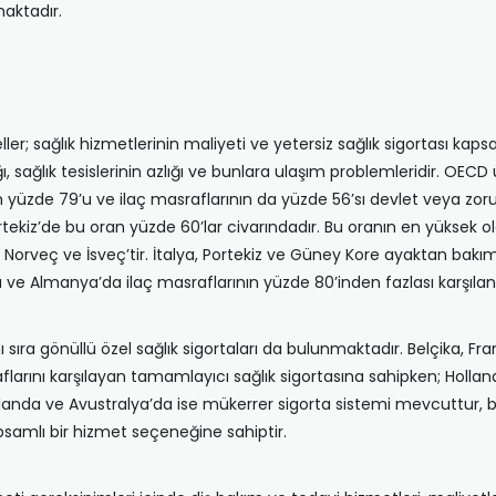
maktadır.
er; sağlık hizmetlerinin maliyeti ve yetersiz sağlık sigortası kaps
ğı, sağlık tesislerinin azlığı ve bunlara ulaşım problemleridir. OECD 
 yüzde 79’u ve ilaç masraflarının da yüzde 56’sı devlet veya zoru
ortekiz’de bu oran yüzde 60’lar civarındadır. Bu oranın en yüksek 
Norveç ve İsveç’tir. İtalya, Portekiz ve Güney Kore ayaktan bakım
da ve Almanya’da ilaç masraflarının yüzde 80’inden fazlası karşıla
nı sıra gönüllü özel sağlık sigortaları da bulunmaktadır. Belçika,
aflarını karşılayan tamamlayıcı sağlık sigortasına sahipken; Holl
 İrlanda ve Avustralya’da ise mükerrer sigorta sistemi mevcuttur, 
psamlı bir hizmet seçeneğine sahiptir.