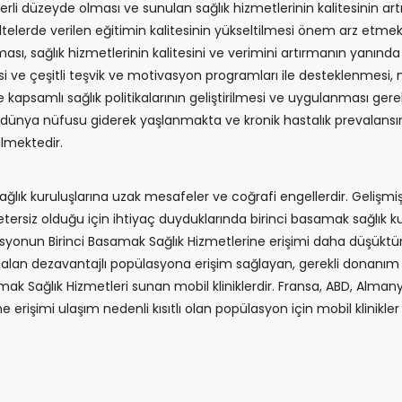
rli düzeyde olması ve sunulan sağlık hizmetlerinin kalitesinin art
akültelerde verilen eğitimin kalitesinin yükseltilmesi önem arz etmek
lışması, sağlık hizmetlerinin kalitesini ve verimini artırmanın yanın
esi ve çeşitli teşvik ve motivasyon programları ile desteklenmesi, 
 kapsamlı sağlık politikalarının geliştirilmesi ve uygulanması gere
dünya nüfusu giderek yaşlanmakta ve kronik hastalık prevalansınd
lmektedir.
sağlık kuruluşlarına uzak mesafeler ve coğrafi engellerdir. Gelişm
 yetersiz olduğu için ihtiyaç duyduklarında birinci basamak sağlı
nun Birinci Basamak Sağlık Hizmetlerine erişimi daha düşüktür. Ge
 alan dezavantajlı popülasyona erişim sağlayan, gerekli donanım 
samak Sağlık Hizmetleri sunan mobil kliniklerdir. Fransa, ABD, Alman
 erişimi ulaşım nedenli kısıtlı olan popülasyon için mobil klinikler ar