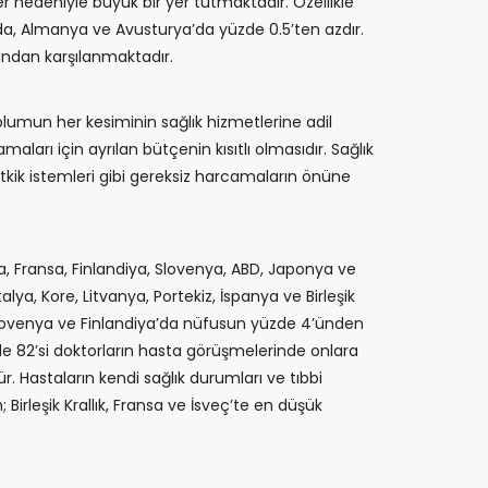
r nedeniyle büyük bir yer tutmaktadır. Özellikle
nda, Almanya ve Avusturya’da yüzde 0.5’ten azdır.
ından karşılanmaktadır.
oplumun her kesiminin sağlık hizmetlerine adil
arı için ayrılan bütçenin kısıtlı olmasıdır. Sağlık
tetkik istemleri gibi gereksiz harcamaların önüne
ada, Fransa, Finlandiya, Slovenya, ABD, Japonya ve
ya, Kore, Litvanya, Portekiz, İspanya ve Birleşik
r. Slovenya ve Finlandiya’da nüfusun yüzde 4’ünden
zde 82’si doktorların hasta görüşmelerinde onlara
. Hastaların kendi sağlık durumları ve tıbbi
Birleşik Krallık, Fransa ve İsveç’te en düşük