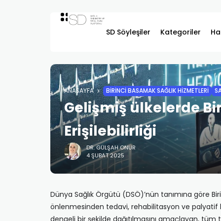
SD Söyleşiler
Kategoriler
Ha
ANASAYFA
BIRINCI BASAMAK SAĞLIK HIZMETLERI
SA
Gelişmiş ülkelerde B
Erişilebilirliği
DR. GÜLŞAH ONUR
4 ŞUBAT 2025
Dünya Sağlık Örgütü (DSÖ)’nün tanımına göre Birinci
önlenmesinden tedavi, rehabilitasyon ve palyati
dengeli bir şekilde dağıtılmasını amaçlayan, tüm