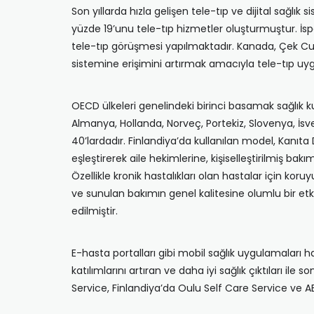
Son yıllarda hızla gelişen tele-tıp ve dijital sağlı
yüzde 19’unu tele-tıp hizmetler oluşturmuştur. İspa
tele-tıp görüşmesi yapılmaktadır. Kanada, Çek Cum
sistemine erişimini artırmak amacıyla tele-tıp uyg
OECD ülkeleri genelindeki birinci basamak sağlık ku
Almanya, Hollanda, Norveç, Portekiz, Slovenya, İsve
40’lardadır. Finlandiya’da kullanılan model, Kanıta 
eşleştirerek aile hekimlerine, kişiselleştirilmiş ba
Özellikle kronik hastalıkları olan hastalar için kor
ve sunulan bakımın genel kalitesine olumlu bir etk
edilmiştir.
E-hasta portalları gibi mobil sağlık uygulamaları has
katılımlarını artıran ve daha iyi sağlık çıktıları i
Service, Finlandiya’da Oulu Self Care Service ve A