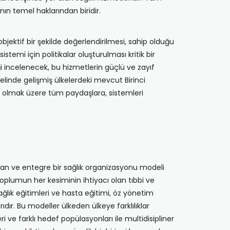
n temel haklarından biridir.
jektif bir şekilde değerlendirilmesi, sahip olduğu
istemi için politikalar oluşturulması kritik bir
ği incelenecek, bu hizmetlerin güçlü ve zayıf
linde gelişmiş ülkelerdeki mevcut Birinci
şta olmak üzere tüm paydaşlara, sistemleri
luşan ve entegre bir sağlık organizasyonu modeli
oplumun her kesiminin ihtiyacı olan tıbbi ve
ğlık eğitimleri ve hasta eğitimi, öz yönetim
dır. Bu modeller ülkeden ülkeye farklılıklar
i ve farklı hedef popülasyonları ile multidisipliner