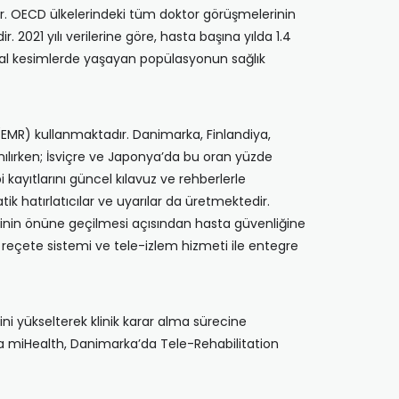
ıştır. OECD ülkelerindeki tüm doktor görüşmelerinin
2021 yılı verilerine göre, hasta başına yılda 1.4
rsal kesimlerde yaşayan popülasyonun sağlık
 (EMR) kullanmaktadır. Danimarka, Finlandiya,
anılırken; İsviçre ve Japonya’da bu oran yüzde
 kayıtlarını güncel kılavuz ve rehberlerle
ik hatırlatıcılar ve uyarılar da üretmektedir.
ilerinin önüne geçilmesi açısından hasta güvenliğine
k reçete sistemi ve tele-izlem hizmeti ile entegre
rini yükselterek klinik karar alma sürecine
da’da miHealth, Danimarka’da Tele-Rehabilitation