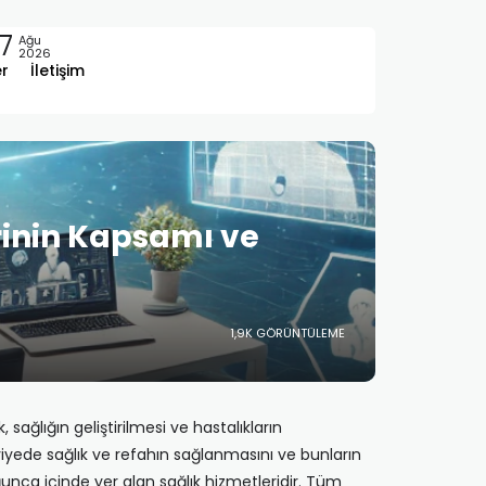
7
Ağu
2026
er
İletişim
rinin Kapsamı ve
1,9K GÖRÜNTÜLEME
ağlığın geliştirilmesi ve hastalıkların
yede sağlık ve refahın sağlanmasını ve bunların
nca içinde yer alan sağlık hizmetleridir. Tüm