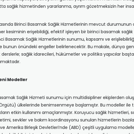
ta sağlık hizmetinden yararlanma, ayrım gözetmeksizin her insanı
ulmasında Birinci Basamak Sağlık Hizmetlerinin mevcut durumunun ob
er kesiminin erişebildiği, efektif işleyen bir birinci basamak sağlık s
nci Basamak Sağlık Hizmetlerinin sunumu, kapsamı ve erişilebilirli
ve bunun önündeki engeller belirlenecektir. Bu makale, dünya gene
derslerle; sağlık idarecileri, hükümetler ve politika yapıcılar ba
amaktadır.
eni Modeller
ci Basamak Sağlık Hizmeti sunumu için multidisipliner ekiplerden o
a Örgütü) ülkelerinde benimsenmeye başlamıştır. Bu modeller ile t
arın etkin kullanımı amaçlanmıştır. Koruyucu sağlık hizmetleri, sa
önetimi, sevkler ve bakım koordinasyonu sunulan hizmetlerin bazıları
 ve Amerika Birleşik Devletleri’nde (ABD) çeşitli uygulama modeller