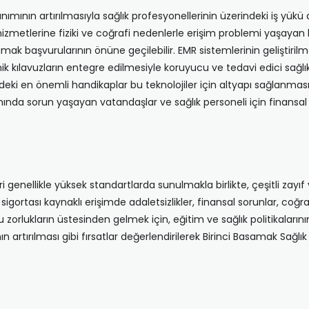
nımının artırılmasıyla sağlık profesyonellerinin üzerindeki iş yükü a
ık hizmetlerine fiziki ve coğrafi nedenlerle erişim problemi yaşayan 
mak başvurularının önüne geçilebilir. EMR sistemlerinin geliştirilme
inik kılavuzların entegre edilmesiyle koruyucu ve tedavi edici sağlı
ndeki en önemli handikaplar bu teknolojiler için altyapı sağlanması, m
ında sorun yaşayan vatandaşlar ve sağlık personeli için finansal 
i genellikle yüksek standartlarda sunulmakla birlikte, çeşitli zayıf
sigortası kaynaklı erişimde adaletsizlikler, finansal sorunlar, coğraf
Bu zorlukların üstesinden gelmek için, eğitim ve sağlık politikaların
 artırılması gibi fırsatlar değerlendirilerek Birinci Basamak Sağlık Hiz