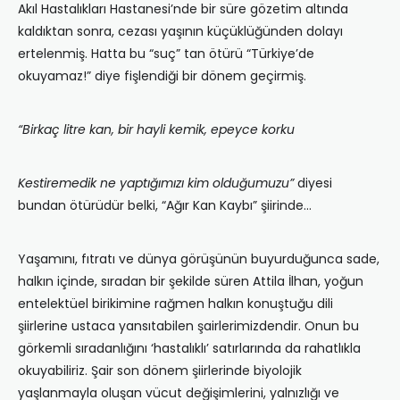
Akıl Hastalıkları Hastanesi’nde bir süre gözetim altında
kaldıktan sonra, cezası yaşının küçüklüğünden dolayı
ertelenmiş. Hatta bu “suç” tan ötürü “Türkiye’de
okuyamaz!” diye fişlendiği bir dönem geçirmiş.
“Birkaç litre kan, bir hayli kemik, epeyce korku
Kestiremedik ne yaptığımızı kim olduğumuzu”
diyesi
bundan ötürüdür belki, “Ağır Kan Kaybı” şiirinde…
Yaşamını, fıtratı ve dünya görüşünün buyurduğunca sade,
halkın içinde, sıradan bir şekilde süren Attila İlhan, yoğun
entelektüel birikimine rağmen halkın konuştuğu dili
şiirlerine ustaca yansıtabilen şairlerimizdendir. Onun bu
görkemli sıradanlığını ‘hastalıklı’ satırlarında da rahatlıkla
okuyabiliriz. Şair son dönem şiirlerinde biyolojik
yaşlanmayla oluşan vücut değişimlerini, yalnızlığı ve