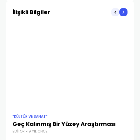
İlişikli Bilgiler
"KÜLTÜR VE SANAT"
BIR
Geç Kalınmış Bir Yüzey Araştırması
Bi
EDITÖR
19 YIL ÖNCE
Gü