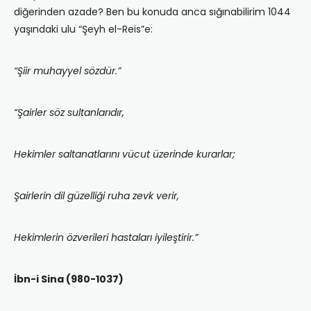
diğerinden azade? Ben bu konuda anca sığınabilirim 1044
yaşındaki ulu “Şeyh el-Reis”e:
“Şiir muhayyel sözdür.”
“Şairler söz sultanlarıdır,
Hekimler saltanatlarını vücut üzerinde kurarlar;
Şairlerin dil güzelliği ruha zevk verir,
Hekimlerin özverileri hastaları iyileştirir.”
İbn-i Sina (980-1037)