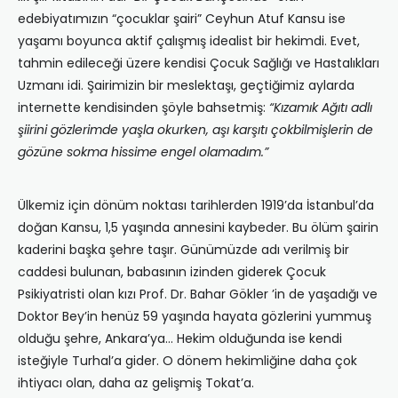
edebiyatımızın “çocuklar şairi” Ceyhun Atuf Kansu ise
yaşamı boyunca aktif çalışmış idealist bir hekimdi. Evet,
tahmin edileceği üzere kendisi Çocuk Sağlığı ve Hastalıkları
Uzmanı idi. Şairimizin bir meslektaşı, geçtiğimiz aylarda
internette kendisinden şöyle bahsetmiş:
“Kızamık Ağıtı adlı
şiirini gözlerimde yaşla okurken, aşı karşıtı çokbilmişlerin de
gözüne sokma hissime engel olamadım.”
Ülkemiz için dönüm noktası tarihlerden 1919’da İstanbul’da
doğan Kansu, 1,5 yaşında annesini kaybeder. Bu ölüm şairin
kaderini başka şehre taşır. Günümüzde adı verilmiş bir
caddesi bulunan, babasının izinden giderek Çocuk
Psikiyatristi olan kızı Prof. Dr. Bahar Gökler ’in de yaşadığı ve
Doktor Bey’in henüz 59 yaşında hayata gözlerini yummuş
olduğu şehre, Ankara’ya… Hekim olduğunda ise kendi
isteğiyle Turhal’a gider. O dönem hekimliğine daha çok
ihtiyacı olan, daha az gelişmiş Tokat’a.