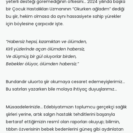
yeterli desteği göremediğinin öfkesini… 2024 yılında başka
bir Çocuk Hastalıkları Uzmanının “Okurken ağladım” dediği
bu şiir, hekim olmasa da aynı hassasiyete sahip yürekler
için böylesine çarpıcıdır işte.
“Habersiz hepsi, kızamıktan ve ölümden,
Kirli yüzlerinde açan ölümden habersiz,
Ve düşmüş bir gül oluyorlar birden,
Bebekler ölüyor, ölümden habersiz.”
Bundandır uluorta şiir okumaya cesaret edemeyişlerimiz…
Bu satırları yazarken bile molaya ihtiyaç duyuşlarımız…
Müsaadelerinizle… Edebiyatımızın toplumcu gerçekçi sağlık
şiirleri yerine, artık salgın hastalık tehditlerini başarıyla
bertaraf ettiğimizin resmî olan raporları okuyup; bilimin,
tıbbın özverisinin bebek bedenlerini güneş gibi aydınlatan