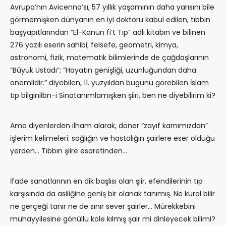
Avrupa’nın Avicenna’sı, 57 yıllık yaşamının daha yarısını bile
görmemişken dünyanın en iyi doktoru kabul edilen, tıbbın
başyapıtlarından “El-Kanun fi’t Tıp” adlı kitabın ve bilinen
276 yazılı eserin sahibi; felsefe, geometri, kimya,
astronomi, fizik, matematik bilimlerinde de çağdaşlarının
“Büyük Üstadı”; “Hayatın genişliği, uzunluğundan daha
önemlidir.” diyebilen, 11. yüzyıldan bugünü görebilen İslam
tıp bilginiİbn-i Sinatanımlamışken şiiri, ben ne diyebilirim ki?
Ama diyenlerden ilham alarak, döner “zayıf karnımızdan”
işlerim kelimeleri: sağlığın ve hastalığın şairlere eser olduğu
yerden… Tıbbın şiire esaretinden…
İfade sanatlarının en dik başlısı olan şiir, efendilerinin tıp
karşısında da asiliğine geniş bir olanak tanımış. Ne kural bilir
ne gerçeği tanır ne de sınır sever şairler… Mürekkebini
muhayyilesine gönüllü köle kılmış şair mi dinleyecek bilimi?