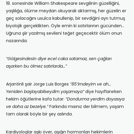
18. sonesinde William Shakespeare sevgilinin güzelliğini,
yaşlılığa, ölüme meydan okuyarak aktarmış, her güzelin er
geç solacağını usulca kabullenip, bir sevdiğini ayrı tutmuş
biyolojik gerçeklikten. Öyle emin ki satırlarının gücünden…
Uğruna şiir yazılmış sevileni teğet geçecektir ölüm onun
nazarında:
“Gölgesindesin diye ecel caka satamaz, sen çağları
aşarken bu ölmez satırlarda…”
Arjantinli şair Jorge Luis Borges
“85’imdeyim ve ah…
Yeniden başlayabilseydim yaşamaya”
diye hayıflanırken
hekim öğütlerine kafa tutar:
“Dondurma yerdim doyasıya
ve daha az bezelye.”
Farkında mısınız der bilmem, yaşam
tam olarak böyle bir şey aslında.
Kardiyologlar aşkı över, aşığın hormonları hekimlerin