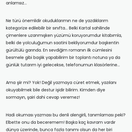
anlamsız…
Ne türü önemlidir okuduklarımın ne de yazdıklarım
kategorize edilebilir bir sınıfta… Belki Kartal sahilinde
çimenlere uzanmışken yüzümü koruyorumdur kitabımla,
belki de yolculuğumun saatini bekliyorumdur başkentin
gürültülü garında. En sevdiğim romanın ilk cümlesini
besmele gibi başlık yapabilirim bir toplantı notuna ya da
günlük tutarım iyi gelecekse, telefonumun klasörlerine…
Ama şiir mi? Yok! Değil yazmaya cüret etmek, yazılanı
okuyabilmek bile destur işidir bilirim. Kimden diye
sormayın, şairi dahi cevap veremez!
Hadi okuması yazması bu denli alengirli, tanımlaması peki?
Elbette onu da beceremem! Başka kaç kavram vardır
dünya üzerinde, bunca fazla tanımı olsun da her biri