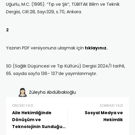
Uğurlu, M.C. (1995). “Tıp ve Şiir”, TÜBİTAK Bilim ve Teknik
Dergisi, Cilt:28, Sayı:329, s.70, Ankara.
2
Yazının PDF versiyonuna ulaşmak için
tıklayınız.
SD (Sağlık Düşüncesi ve Tıp Kültürü) Dergisi 2024/1 tarihli,
65. sayıda sayfa 136– 137’de yayımlanmıştır.
Züleyha Abdülbakioğlu
ÖNCEKI YAZI
SONRAKI YAZI
Aile Hekimliğinde
Sosyal Medya ve
Dönüşüm ve
Hekimlik
Teknolojinin Sunduğu
Fırsatlar