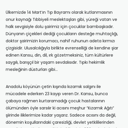
Ülkemizde 14 Mart’ın Tıp Bayramı olarak kutlanmasının
onur kaynağı Tıbbiyeli meslektaşları gibi, yüreği vatan ve
halk sevgisiyle dolu şairimiz için çocuklar bambaşkadır.
Dünyanın çiçekleri dediği çocukların desteğe muhtaçlığı,
doktor şairimizin korumacı, nahif ruhunun adeta kırmızı
çizgisidir. Ulusalcılığıyla birlikte evrenselliği de kendine şiar
edinen Kansu, din, dil, ırk gözetmeksiniz, tüm kültürlere
saygılı, barışçıl bir yaşam sevdalısıdır. Tıpkı hekimlik
mesleğinin düsturları gibi…
Anadolu köyünün çetin kışında kızamık salgını ile
mücadele ederken 23 kayıp veren Dr. Kansu, bunca
çabaya rağmen kurtaramadığı çocuk hastalarının
ölümünden öyle sarsılır ki acısını meşhur “Kızamık Ağıtı”
şiirinde iliklerimize kadar yaşarız. Sadece acısını da değil,
dönemin koşullarındaki çaresizliği, devlet yetkililerinden