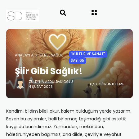
"KÜLTÜR VE SANAT"
ANASAYFA
GENEL SAĞLIK
SAYI 65
Şiir Gibi Sağlık!
ZÜLEYHA ABDÜLBAKIOĞLU
0,9K GÖRÜNTÜLEME
4 ŞUBAT 2025
Kendimi bildim bileli okur, kalem bulduğum yerde yazarım.
Bazen bu eylemler, belli bir amaç taşımadığı gibi estetik
kaygı da barındırmaz. Zamandan, mekândan,
hâletiruhiyeden bağımsız; ana dilde, çeviriyle veyahut