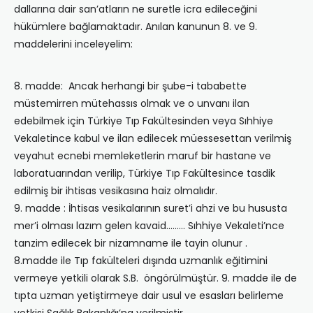
dallarına dair san’atların ne suretle icra edileceğini
hükümlere bağlamaktadır. Anılan kanunun 8. ve 9.
maddelerini inceleyelim:
8. madde: Ancak herhangi bir şube-i tababette
müstemirren mütehassıs olmak ve o unvanı ilan
edebilmek için Türkiye Tıp Fakültesinden veya Sıhhiye
Vekaletince kabul ve ilan edilecek müessesettan verilmiş
veyahut ecnebi memleketlerin maruf bir hastane ve
laboratuarından verilip, Türkiye Tıp Fakültesince tasdik
edilmiş bir ihtisas vesikasına haiz olmalıdır.
9. madde : İhtisas vesikalarının suret’i ahzi ve bu hususta
mer’i olması lazım gelen kavaid……… Sıhhiye Vekaleti’nce
tanzim edilecek bir nizamname ile tayin olunur .
8.madde ile Tıp fakülteleri dışında uzmanlık eğitimini
vermeye yetkili olarak S.B. öngörülmüştür. 9. madde ile de
tıpta uzman yetiştirmeye dair usul ve esasları belirleme