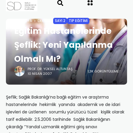
ANASAYFA
DERGI
SAYI 2
TIP EĞİTİMİ
Eğitim Hastanelerinde
Şeflik: Yeni Yapılanma
Olmalı Mı?
PROF. DR. YÜKSEL ALTUNTAŞ
1,3K GÖRÜNTÜLEME
10 NISAN 2007
Şeflik; Sağlık Bakanlığı’na bağlı eğitim ve araştırma
hastanelerinde hekimlik yanında akademik ve de idari
işlevleri de üstlenen sorumlu yürütücü tüzel kişilik olarak
tarif edilebilir. 2.5.2006 tarihinde Sağlık Bakanlığının
çıkardığı ‘’Yandal uzmanlık eğitimi giriş sınavı