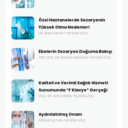
Özel Hastanelerde Sezaryenin
Yüksek Olma Nedenleri
DR. REŞAT BAHAT
19 EKIM 2012
Ebelerin Sezaryen Doğuma Bakışı
YRD. DOÇ. DR. NAZAN KARAHAN
19 EKIM 2012
Kaliteli ve Verimli Sağlık Hizmeti
Sunumunda “F Klavye” Gerçeği
DOÇ. DR. ARZU İRBAN
19 EKIM 2012
Aydınlatılmış Onam
ADNAN ÜÇCAN
19 EKIM 2012