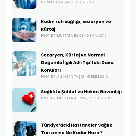
DR. SELMA ÖZKAN
19 EKIM 2012
Kadın ruh sağlığı, sezaryen ve
kürtaj
PROF. DR. MUSTAFA BILICI
19 EKIM 2012
Sezaryen, Kürtaj ve Normal
Doğumla İlgili Adli Tıp’taki Dava
Konuları
PROF. DR. ALI İHSAN TAŞÇI
19 EKIM 2012
Sağlıkta Şiddet ve Hekim Güvenliği
PROF. DR. MUSTAFA ALTINDIŞ
19 EKIM 2012
Türkiye’deki Hastaneler Sağlık
Turizmine Ne Kadar Hazır?