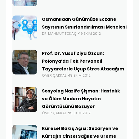
Osmanlıdan Günümüze Eczane
Sayısının Sınırlandırılması Meselesi
DR. MAHMUT TOKAÇ
19 EKIM 2012
Prof. Dr. Yusuf Ziya Özcan:
Polonya’da Tek Pervaneli
Tayyarelerle Uçup Stres Atacağım
ÖMER ÇAKKAL
19 EKIM 2012
Sosyolog Nazife Şişman: Hastalık
ve Ölüm Modern Hayatın
Görüntüsünü Bozuyor
ÖMER ÇAKKAL
19 EKIM 2012
Küresel Bakış Açısı: Sezaryen ve
Kürtajın Cinsel Sağlık ve Üreme