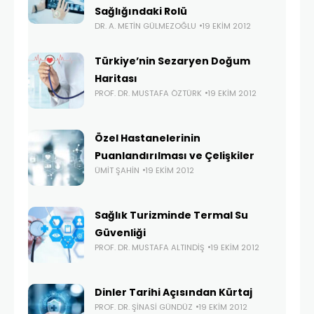
Sağlığındaki Rolü
DR. A. METIN GÜLMEZOĞLU
19 EKIM 2012
Türkiye’nin Sezaryen Doğum
Haritası
PROF. DR. MUSTAFA ÖZTÜRK
19 EKIM 2012
Özel Hastanelerinin
Puanlandırılması ve Çelişkiler
ÜMIT ŞAHIN
19 EKIM 2012
Sağlık Turizminde Termal Su
Güvenliği
PROF. DR. MUSTAFA ALTINDIŞ
19 EKIM 2012
Dinler Tarihi Açısından Kürtaj
PROF. DR. ŞINASI GÜNDÜZ
19 EKIM 2012