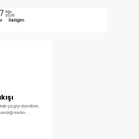
7
Ağu
2026
er
İletişim
kışı
aki çizgiyi daraltan,
aşandığı kadın
 bebek için mucizevi bir