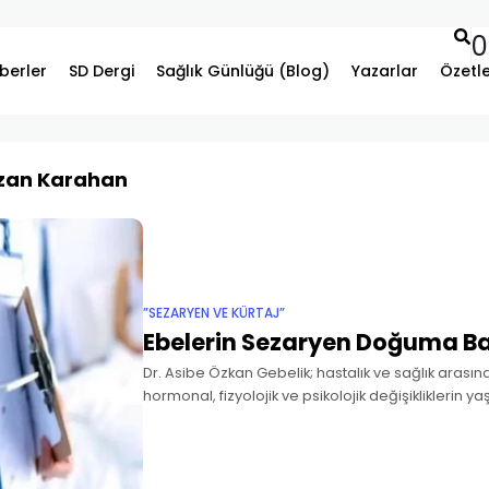
0
berler
SD Dergi
Sağlık Günlüğü (Blog)
Yazarlar
Özetl
azan Karahan
”SEZARYEN VE KÜRTAJ”
Ebelerin Sezaryen Doğuma Ba
Dr. Asibe Özkan Gebelik; hastalık ve sağlık arasınd
hormonal, fizyolojik ve psikolojik değişikliklerin y
yaşamının normal fizyolojik bir evresidir. Anne ve
yaşam deneyimi