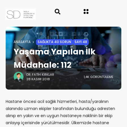
ANASAYFA
SAĞLIKTA 40 SORUN
SAYI 48
Yaşama Yapılan İlk
Müdahale: 112
DR. FATIH KIRKLAR
1,4K GÖRÜNTÜLEME
28 KASIM 2018
Hastane öncesi acil sağlık hizmetleri, hasta/yaralının
alanında uzman ekipler tarafından bulunduğu adresten
alınıp en yakın ve en uygun hastaneye naklinin bir ekip
anlayışı içerisinde yürütülmesidir. Ülkemizde hastane