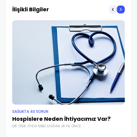
İlişikli Bilgiler
SAĞLIKTA 40 SORUN
SA
Hospislere Neden İhtiyacımız Var?
Ta
DR. ÖĞR. ÜYESI SIBEL DOĞAN
8 YIL ÖNCE
PRO