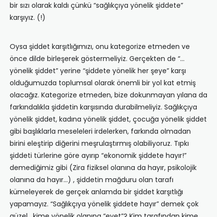
bir sızı olarak kaldı çünkü “sağlıkçıya yönelik şiddete”
karşıyız. (!)
Oysa şiddet karşıtlığımızı, onu kategorize etmeden ve
önce dilde birleşerek göstermeliyiz. Gerçekten de “…
yönelik şiddet” yerine “şiddete yönelik her şeye” karşı
olduğumuzda toplumsal olarak önemli bir yol kat etmiş
olacağız. Kategorize etmeden, bize dokunmayan yılana da
farkındalıkla şiddetin karşısında durabilmeliyiz. Sağlıkçıya
yönelik şiddet, kadına yönelik şiddet, çocuğa yönelik şiddet
gibi başlıklarla meseleleri irdelerken, farkında olmadan
birini eleştirip diğerini meşrulaştırmış olabiliyoruz. Tıpkı
şiddeti türlerine göre ayırıp “ekonomik şiddete hayır!”
demediğimiz gibi (Zira fiziksel olanına da hayır, psikolojik
olanına da hayır…) , şiddetin mağduru olan tarafı
kümeleyerek de gerçek anlamda bir şiddet karşıtlığı
yapamayız. “Sağlıkçıya yönelik şiddete hayır” demek çok
güzel, kime yönelik olanına “evet”? Kim tarafından kime