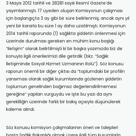
3 Mayıs 2012 tarihli ve 28281 sayılı Resmî Gazete’de
yayımlanmıştı. 17 üyeden oluşan Komisyonun çalışması
için başlangıçta 3 ay gibi bir süre belirlenmiş; ancak aynı yıl
yeni bir kararla bu süre 1 ay daha uzatılmıştı. Komisyonun
2014 tarihli raporunda (1) sağlıkta şiddetin önlenmesi için
üzerinde durulması gereken en mühim konu başlığı
“iletişim” olarak belirtilmişti ki bir başka yazımızda biz de
konuyla ilgili önerilerimizi dile getirdik (bkz. “Sağlık
İletişiminde Sosyal Hizmet Uzmanının Rolü”). Söz konusu
raporun önemli bir diğer çıktısı da “toplumdaki bir profilin
yansıması olarak sağlık kurumlarında gözlenen şiddetin
toplumun genelinden bağımsız değerlendirilmemesi
gereğine” yapılan vurguydu ve işte bu yazı da aynı
gerekliliğin üzerinde farklı bir bakış açısıyla düşünülerek
kaleme alındı.
Söz konusu komisyon çalışmalarının öneri ve talepleri
başta Sağlık Bakanlığı olmak üzere ilgili tüm kurumlarla