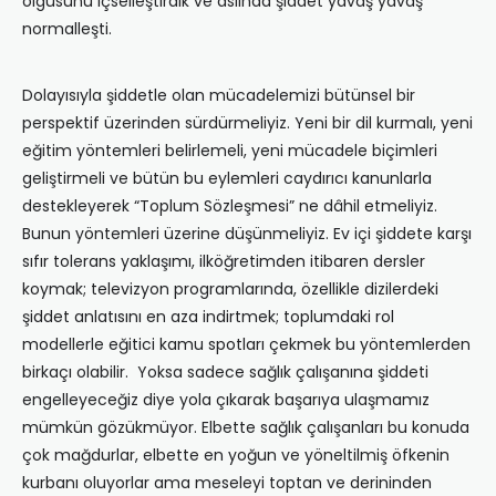
olgusunu içselleştirdik ve aslında şiddet yavaş yavaş
normalleşti.
Dolayısıyla şiddetle olan mücadelemizi bütünsel bir
perspektif üzerinden sürdürmeliyiz. Yeni bir dil kurmalı, yeni
eğitim yöntemleri belirlemeli, yeni mücadele biçimleri
geliştirmeli ve bütün bu eylemleri caydırıcı kanunlarla
destekleyerek “Toplum Sözleşmesi” ne dâhil etmeliyiz.
Bunun yöntemleri üzerine düşünmeliyiz. Ev içi şiddete karşı
sıfır tolerans yaklaşımı, ilköğretimden itibaren dersler
koymak; televizyon programlarında, özellikle dizilerdeki
şiddet anlatısını en aza indirtmek; toplumdaki rol
modellerle eğitici kamu spotları çekmek bu yöntemlerden
birkaçı olabilir. Yoksa sadece sağlık çalışanına şiddeti
engelleyeceğiz diye yola çıkarak başarıya ulaşmamız
mümkün gözükmüyor. Elbette sağlık çalışanları bu konuda
çok mağdurlar, elbette en yoğun ve yöneltilmiş öfkenin
kurbanı oluyorlar ama meseleyi toptan ve derininden