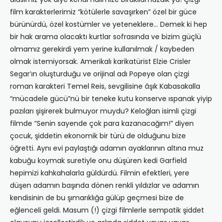
film karakterlerimiz “kötülerle savaşırken” özel bir güce
bürünürdü, özel kostümler ve yeteneklere… Demek ki hep
bir hak arama olacaktı kurtlar sofrasında ve bizim güçlü
olmamız gerekirdi yem yerine kullanılmak / kaybeden
olmak istemiyorsak. Amerikalı karikatürist Elzie Crisler
Segar’ın oluşturduğu ve orijinal adı Popeye olan çizgi
roman karakteri Temel Reis, sevgilisine âşık Kabasakalla
“mücadele gücü”nü bir teneke kutu konserve ıspanak yiyip
pazıları şişirerek bulmuyor muydu? Keloğlan isimli çizgi
filmde “Senin sayende çok para kazanacağım!” diyen
çocuk, şiddetin ekonomik bir türü de olduğunu bize
öğretti. Aynı evi paylaştığı adamın ayaklarının altına muz
kabuğu koymak suretiyle onu düşüren kedi Garfield
hepimizi kahkahalarla güldürdü. Filmin efektleri, yere
düşen adamın başında dönen renkli yıldızlar ve adamın
kendisinin de bu şımarıklığa gülüp geçmesi bize de
eğlenceli geldi. Masum (!) çizgi filmlerle sempatik şiddet