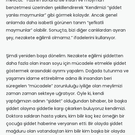
mevcut.”
Yazının sonunu ise insan ve maymun
benzetmesi üzerinden şekillendirerek “Kendimizi “şiddet
yanlısı maymunlar” gibi görmek kolaydır. Ancak genel
anlamda daha isabetli görünen tanım “şefkatli
maymunlar” olabilir. Sonuçta, bizi diğer canlılardan ayıran
şey, nezakete eğilimli olmamız.” ifadelerini kullanıyor.
Şimdi yeniden başa dönelim. Nezakete eğilimi şiddetten
daha fazla olan insan soyu için mücadele etmekle şiddet
göstermek arasındaki ayrımı yapalım. Doğada tutunma ve
yaşamını idame ettirebilme adına ilk insandan beri
süregelen “mücadele” zorunluluğu iyiliğe olan meylimizi
zaman zaman sekteye uğratıyor. Öyle ki, kendi
yaptığımızın adının “şiddet” olduğundan bihaber, bir başka
şiddet olayına şiddetle karşı çıkarken buluyoruz kendimizi.
Doktora saldıran hasta yakını, kim bilir kaç kez örneğin bir
çocuğa şiddet haberine veryansın etti. Bir olayda şiddet
mağduru olan vatandaştan kim bilir kim başka bir olayda