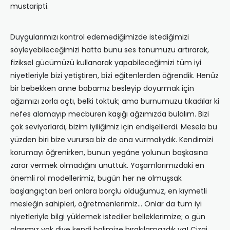
mustaripti.
Duygularımızı kontrol edemediğimizde istediğimizi
söyleyebileceğimizi hatta bunu ses tonumuzu artırarak,
fiziksel gücümüzü kullanarak yapabileceğimizi tüm iyi
niyetleriyle bizi yetiştiren, bizi eğitenlerden öğrendik. Henüz
bir bebekken anne babamız besleyip doyurmak için
ağzımızı zorla açtı, belki toktuk; ama burnumuzu tıkadılar ki
nefes alamayıp mecburen kaşığı ağzımızda bulalım. Bizi
çok seviyorlardı, bizim iyiliğimiz için endişelilerdi. Mesela bu
yüzden biri bize vurursa biz de ona vurmalıydık. Kendimizi
korumayı öğrenirken, bunun yegâne yolunun başkasına
zarar vermek olmadığını unuttuk. Yaşamlarımızdaki en
önemli rol modellerimiz, bugün her ne olmuşsak
başlangıçtan beri onlara borçlu olduğumuz, en kıymetli
mesleğin sahipleri, öğretmenlerimiz… Onlar da tüm iyi
niyetleriyle bilgi yüklemek istediler belleklerimize; o gün
alasımız yok diye kendi halimize bırakılamazdık ya! Çizgi