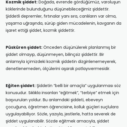
Kozmik şiddet:
Doğada, evrende gördüğümüz, varoluşun
köklerinde bulunduğunu düşünebileceğimiz şiddettir.
Şiddetli depremler, fırtınalar yanı sıra, canlıların var olma,
yaşama uğraşında, sürüp giden mücadelenin, kavganın da
işaret ettiği şiddet, kozmik şiddettir.
Püsküren şiddet:
Önceden düşünülerek planlanmış bir
şiddet olmayıp, düşünmeyen, bilinçsiz şiddettir. Bir
anlamıyla içimizdeki kozmik şiddetin dizginlenemeyerek,
denetlenemeden, ölçülerini aşarak patlayıvermesidir.
Eğiten şiddet:
Şiddetin “belli bir amaçla” uygulanması söz
konusudur. Sıklıkla insanları “eğitmek”, “terbiye” etmek için
başvurulan yoldur. Bu anlamdaki şiddeti, ebeveyn
çocuğuna, öğretmen öğrencisine, kolluk güçleri suçlulara
uygulayabiliyor. Sözle, yazıyla, jestlerle, hatta severek de
şiddet uygulanabilir. Sözde eğitmek amacıyla, şiddet