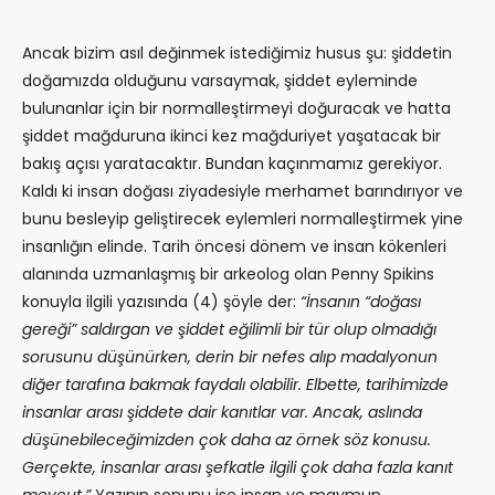
Ancak bizim asıl değinmek istediğimiz husus şu: şiddetin
doğamızda olduğunu varsaymak, şiddet eyleminde
bulunanlar için bir normalleştirmeyi doğuracak ve hatta
şiddet mağduruna ikinci kez mağduriyet yaşatacak bir
bakış açısı yaratacaktır. Bundan kaçınmamız gerekiyor.
Kaldı ki insan doğası ziyadesiyle merhamet barındırıyor ve
bunu besleyip geliştirecek eylemleri normalleştirmek yine
insanlığın elinde. Tarih öncesi dönem ve insan kökenleri
alanında uzmanlaşmış bir arkeolog olan Penny Spikins
konuyla ilgili yazısında (4) şöyle der:
“İnsanın “doğası
gereği” saldırgan ve şiddet eğilimli bir tür olup olmadığı
sorusunu düşünürken, derin bir nefes alıp madalyonun
diğer tarafına bakmak faydalı olabilir. Elbette, tarihimizde
insanlar arası şiddete dair kanıtlar var. Ancak, aslında
düşünebileceğimizden çok daha az örnek söz konusu.
Gerçekte, insanlar arası şefkatle ilgili çok daha fazla kanıt