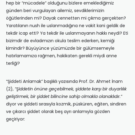
hep bir “mücadele” olduğunu bizlere emeklediğimiz
günden beri vurgulayan ailemiz, sevdiklerimizin
öğütlerinden mi? Dayak cennetten mi çıkma gerçekten?
Yaratılanın nush ile uslanmadığına ne vakit kani geldik de
tekdir icap etti? Ya tekdir ile uslanmayanın hakkı neydi? Eti
bizimdir de evladımızın okula teslim ederken, kemiği
kimindir? Büyüyünce yüzümüzde bir gülümsemeyle
hatırlamamıza rağmen, hakikaten gerekli miydi anne
terliği?
“Şiddeti Anlamak” başlıklı yazısında Prof. Dr. Ahmet İnam
(2),
“Şiddetin önüne geçebilmek, şiddete karşı bir duyarlılık
geliştirmek, bir şiddet bilincine sahip olmakla olanaklıdır.”
diyor ve şiddeti sırasıyla kozmik, püsküren, eğiten, sindiren
ve çıkarcı şiddet olarak beş ayrı anlamıyla gözden
geçiriyor: