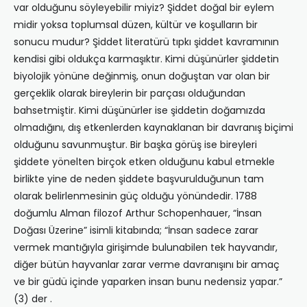
var olduğunu söyleyebilir miyiz? Şiddet doğal bir eylem
midir yoksa toplumsal düzen, kültür ve koşulların bir
sonucu mudur? Şiddet literatürü tıpkı şiddet kavramının
kendisi gibi oldukça karmaşıktır. Kimi düşünürler şiddetin
biyolojik yönüne değinmiş, onun doğuştan var olan bir
gerçeklik olarak bireylerin bir parçası olduğundan
bahsetmiştir. Kimi düşünürler ise şiddetin doğamızda
olmadığını, dış etkenlerden kaynaklanan bir davranış biçimi
olduğunu savunmuştur. Bir başka görüş ise bireyleri
şiddete yönelten birçok etken olduğunu kabul etmekle
birlikte yine de neden şiddete başvurulduğunun tam
olarak belirlenmesinin güç olduğu yönündedir. 1788
doğumlu Alman filozof Arthur Schopenhauer, “İnsan
Doğası Üzerine” isimli kitabında; “İnsan sadece zarar
vermek mantığıyla girişimde bulunabilen tek hayvandır,
diğer bütün hayvanlar zarar verme davranışını bir amaç
ve bir güdü içinde yaparken insan bunu nedensiz yapar.”
(3) der .