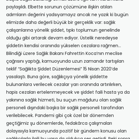
paylaşıldı. Elbette sorunun çözümüne ilişkin atılan
adımların değerini yadsıyamayız ancak ne yazık ki bugün
elimizde daha değerli büyük bir gerçeklik var: sağlık
çalışanlarına yönelik şiddet, tıpkı toplumun genelinde
olduğu gibi artarak devam ediyor. Üstelik neredeyse
şiddetin kendisi oranında yükselen cezalara rağmen…
Bilindiği üzere Sağlık Bakanı Fahrettin Koca’nın meclise
çağrısını yaptığı, kamuoyunda uzun zamandır tartışılan
teklif “Sağlıkta Şiddet Düzenlemesi” 15 Nisan 2020’de
yasalaştı. Buna göre, sağlıkçıya yönelik şiddette
bulunanlara verilecek cezalar yarı oranında artırılırken,
hapis cezaları ertelenmeyecek ve şiddet faili hasta ya da
yakınına sağlık hizmeti, bu suçun mağduru olan sağlık
personeli dışındaki başka bir sağlık personeli tarafından
verilebilecek. Pandemi gibi çok özel bir dönemden
geçtiğimiz şu dönemlerde, fedakârca çalışmaları
dolayısıyla kamuoyunda pozitif bir gündem konusu olan
sağlıkçılarla ilgili bu yasa da oldukça ses getirdi. Peki sonra