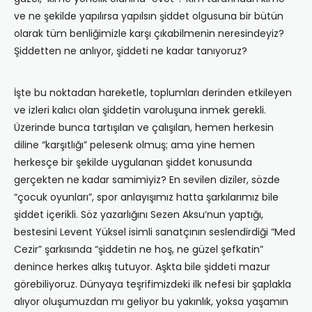
ve ne şekilde yapılırsa yapılsın şiddet olgusuna bir bütün
olarak tüm benliğimizle karşı çıkabilmenin neresindeyiz?
Şiddetten ne anlıyor, şiddeti ne kadar tanıyoruz?
İşte bu noktadan hareketle, toplumları derinden etkileyen
ve izleri kalıcı olan şiddetin varoluşuna inmek gerekli.
Üzerinde bunca tartışılan ve çalışılan, hemen herkesin
diline “karşıtlığı” pelesenk olmuş; ama yine hemen
herkesçe bir şekilde uygulanan şiddet konusunda
gerçekten ne kadar samimiyiz? En sevilen diziler, sözde
“çocuk oyunları”, spor anlayışımız hatta şarkılarımız bile
şiddet içerikli. Söz yazarlığını Sezen Aksu’nun yaptığı,
bestesini Levent Yüksel isimli sanatçının seslendirdiği “Med
Cezir” şarkısında “şiddetin ne hoş, ne güzel şefkatin”
denince herkes alkış tutuyor. Aşkta bile şiddeti mazur
görebiliyoruz. Dünyaya teşrifimizdeki ilk nefesi bir şaplakla
alıyor oluşumuzdan mı geliyor bu yakınlık, yoksa yaşamın