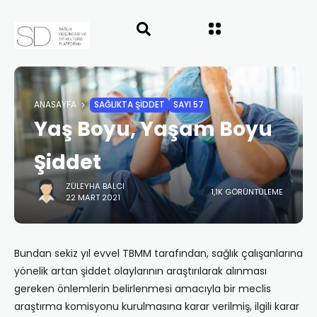
ANASAYFA
SAĞLIKTA ŞİDDET
SAYI 57
Yaş Boyu, Yaşam Boyu
Şiddet
ZÜLEYHA BALCI
1,1K GÖRÜNTÜLEME
22 MART 2021
Bundan sekiz yıl evvel TBMM tarafından, sağlık çalışanlarına
yönelik artan şiddet olaylarının araştırılarak alınması
gereken önlemlerin belirlenmesi amacıyla bir meclis
araştırma komisyonu kurulmasına karar verilmiş, ilgili karar