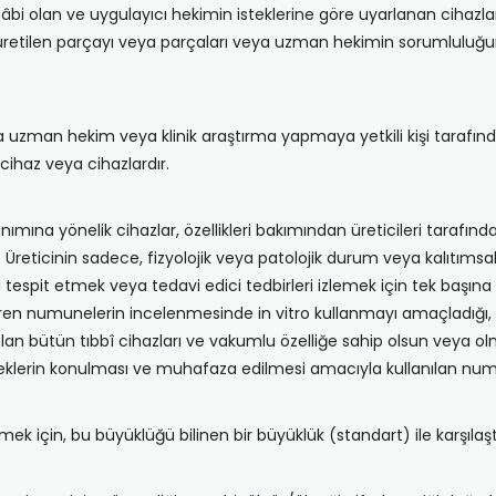
âbi olan ve uygulayıcı hekimin isteklerine göre uyarlanan cihaz
 üretilen parçayı veya parçaları veya uzman hekimin sorumluluğund
 uzman hekim veya klinik araştırma yapmaya yetkili kişi tarafınd
cihaz veya cihazlardır.
nımına yönelik cihazlar, özellikleri bakımından üreticileri tarafın
dir. Üreticinin sadece, fizyolojik veya patolojik durum veya kalıtıms
espit etmek veya tedavi edici tedbirleri izlemek için tek başına v
en numunelerin incelenmesinde in vitro kullanmayı amaçladığı, ayı
n bütün tıbbî cihazları ve vakumlu özelliğe sahip olsun veya olması
eklerin konulması ve muhafaza edilmesi amacıyla kullanılan numu
k için, bu büyüklüğü bilinen bir büyüklük (standart) ile karşılaşt