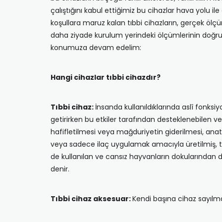
çalıştığını kabul ettiğimiz bu cihazlar hava yolu il
koşullara maruz kalan tıbbi cihazların, gerçek öl
daha ziyade kurulum yerindeki ölçümlerinin doğruluğ
konumuza devam edelim:
Hangi cihazlar tıbbi cihazdır?
Tıbbi cihaz:
İnsanda kullanıldıklarında aslî fonks
getirirken bu etkiler tarafından desteklenebilen ve 
hafifletilmesi veya mağduriyetin giderilmesi, anato
veya sadece ilaç uygulamak amacıyla üretilmiş, tek 
de kullanılan ve cansız hayvanların dokularından d
denir.
Tıbbi cihaz aksesuar:
Kendi başına cihaz sayılma