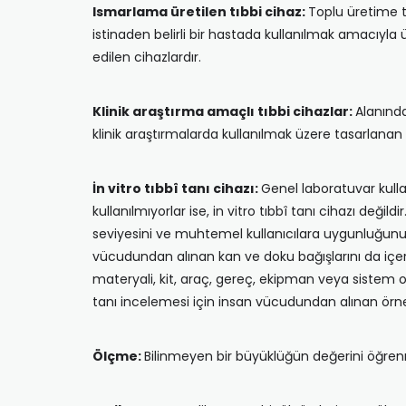
Ismarlama üretilen tıbbi cihaz:
Toplu üretime t
istinaden belirli bir hastada kullanılmak amacıyla
edilen cihazlardır.
Klinik araştırma amaçlı tıbbi cihazlar:
Alanında
klinik araştırmalarda kullanılmak üzere tasarlanan 
İn vitro tıbbî tanı cihazı:
Genel laboratuvar kulla
kullanılmıyorlar ise, in vitro tıbbî tanı cihazı değil
seviyesini ve muhtemel kullanıcılara uygunluğunu t
vücudundan alınan kan ve doku bağışlarını da içer
materyali, kit, araç, gereç, ekipman veya sistem ola
tanı incelemesi için insan vücudundan alınan örn
Ölçme:
Bilinmeyen bir büyüklüğün değerini öğrenme