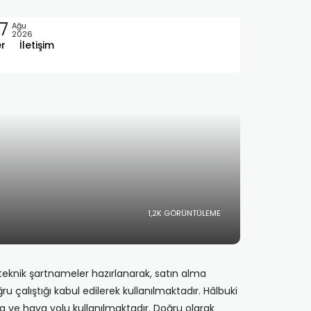
7
Ağu
2026
er
İletişim
1,2K GÖRÜNTÜLEME
e, teknik şartnameler hazırlanarak, satın alma
ru çalıştığı kabul edilerek kullanılmaktadır. Hâlbuki
kara ve hava yolu kullanılmaktadır. Doğru olarak