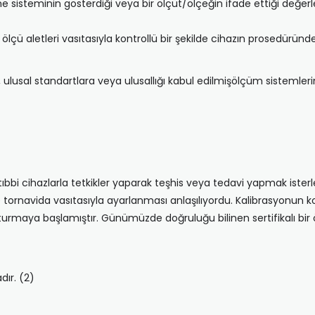
 sisteminin gösterdiği veya bir ölçüt/ölçeğin ifade ettiği değerlerl
çü aletleri vasıtasıyla kontrollü bir şekilde cihazın prosedüründek
 ulusal standartlara veya ulusallığı kabul edilmişölçüm sistemlerin
bi cihazlarla tetkikler yaparak teşhis veya tedavi yapmak isterle
ne tornavida vasıtasıyla ayarlanması anlaşılıyordu. Kalibrasyonun k
rmaya başlamıştır. Günümüzde doğruluğu bilinen sertifikalı bir öl
ır. (2)