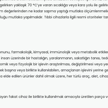
e gelirken yaklaşık 70 °C’ye varan sıcaklığa veya kara yolu ile gel
çüm değerlerinden ne kadar sapma yaptığı mutlaka ölçümlenmelidir
u mutlaka yapılmalıdır. Tıbbi cihazlarla ilgili resmi otoriteler t
iyonunu, farmakolojik, kimyasal, immünolojik veya metabolik etkil
insan üzerinde bir hastalığın, yaralanmanın, sakatlığın tanısı, ted
mik veya fizyolojik bir işlevin araştırılması, değiştirilmesi veya
başına veya birlikte kullanılabilen, amaçlanan işlevini yerine geti
a elde edilen ürünler dahil olmak üzere, her türlü araç, alet, cih
yan fakat cihaz ile birlikte kullanılmak amacıyla üretilen parça 