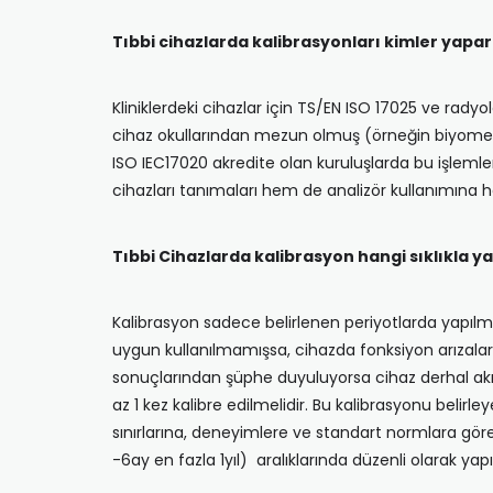
Tıbbi cihazlarda kalibrasyonları kimler yapar
Kliniklerdeki cihazlar için TS/EN ISO 17025 ve radyo
cihaz okullarından mezun olmuş (örneğin biyomedika
ISO IEC17020 akredite olan kuruluşlarda bu işlemler
cihazları tanımaları hem de analizör kullanımına h
Tıbbi Cihazlarda kalibrasyon hangi sıklıkla ya
Kalibrasyon sadece belirlenen periyotlarda yapılm
uygun kullanılmamışsa, cihazda fonksiyon arızala
sonuçlarından şüphe duyuluyorsa cihaz derhal akredi
az 1 kez kalibre edilmelidir. Bu kalibrasyonu belirl
sınırlarına, deneyimlere ve standart normlara göre ka
-6ay en fazla 1yıl) aralıklarında düzenli olarak y