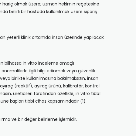
lar hariç olmak üzere; uzman hekimin reçetesine
a belirli bir hastada kullanılmak üzere sipariş
an yeterli klinik ortamda insan üzerinde yapılacak
dan bilhassa in vitro inceleme amaçlı
al anomalilerle ilgili bilgi edinmek veya güvenlik
eya birlikte kullanılmasına bakılmaksızın, insan
raç (reaktif), ayıraç ürünü, kalibratör, kontrol
n, üreticileri tarafından özellikle, in vitro tıbbî
ne kapları tıbbi cihaz kapsamındadır (1).
ırma ve bir değer belirleme işlemidir.