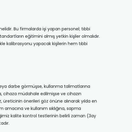
elidir. Bu firmalarda işi yapan personel; tıbbi
artların eğitimini almış yetkin kişiler olmalıdır.
ikle kalibrasyonu yapacak kişilerin hem tıbbi
 veya darbe görmüşse, kullanma talimatlarına
a, cihaza müdahale edilmişse ve cihazın
 üreticinin önerileri göz önüne alınarak yılda en
lanım amacına ve kullanım sıklığına, sapma
ğimiz kalite kontrol testlerinin belirli zaman (3ay
adır.