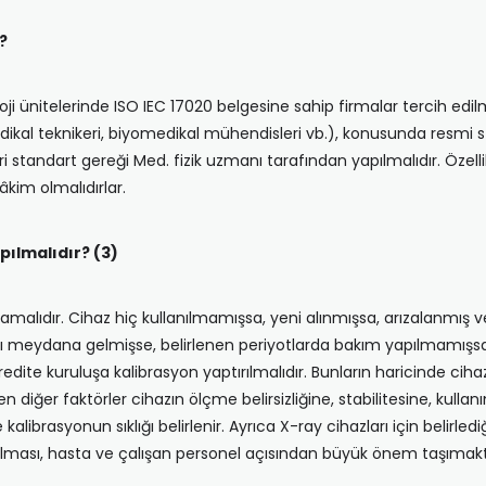
?
loji ünitelerinde ISO IEC 17020 belgesine sahip firmalar tercih edilm
l teknikeri, biyomedikal mühendisleri vb.), konusunda resmi stand
i standart gereği Med. fizik uzmanı tarafından yapılmalıdır. Özell
âkim olmalıdırlar.
pılmalıdır? (3)
amalıdır. Cihaz hiç kullanılmamışsa, yeni alınmışsa, arızalanmış
rı meydana gelmişse, belirlenen periyotlarda bakım yapılmamışs
te kuruluşa kalibrasyon yaptırılmalıdır. Bunların haricinde cihaz,
eyen diğer faktörler cihazın ölçme belirsizliğine, stabilitesine, kul
librasyonun sıklığı belirlenir. Ayrıca X-ray cihazları için belirledi
apılması, hasta ve çalışan personel açısından büyük önem taşımakt