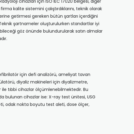
yoloji cihazları için ISO IEC 17020 belgesi, diğer
ma kalite sistemini çalıştırdıklarını, teknik olarak
yerine getirmesi gereken bütün şartları içerdiğini
eknik şartnameler oluşturulurken standartlar iyi
pabileceği göz önünde bulundurularak satın almalar
dır.
ibrilatör için defi analizörü, ameliyat tavan
latörü, diyaliz makineleri için diyalizmetre,
er ile tıbbi cihazlar ölçümlenebilmektedir. Bu
da bulunan cihazlar ise: X-ray test ünitesi, USG
ti, odak nokta boyutu test aleti, dose ölçer,