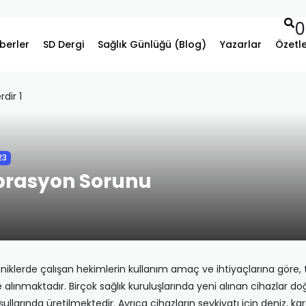
0
berler
SD Dergi
Sağlık Günlüğü (Blog)
Yazarlar
Özetl
23
ibrasyon Sorunu
ili kliniklerde çalışan hekimlerin kullanım amaç ve ihtiyaçlarına gör
e alınmaktadır. Birçok sağlık kuruluşlarında yeni alınan cihazlar doğ
koşullarında üretilmektedir. Ayrıca cihazların sevkiyatı için deniz, 