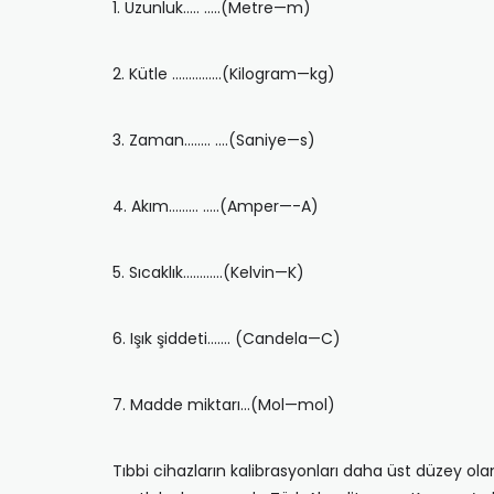
1. Uzunluk….. …..(Metre—m)
2. Kütle ……………(Kilogram—kg)
3. Zaman…….. ….(Saniye—s)
4. Akım……… …..(Amper—-A)
5. Sıcaklık…………(Kelvin—K)
6. Işık şiddeti……. (Candela—C)
7. Madde miktarı…(Mol—mol)
Tıbbi cihazların kalibrasyonları daha üst düzey olan i