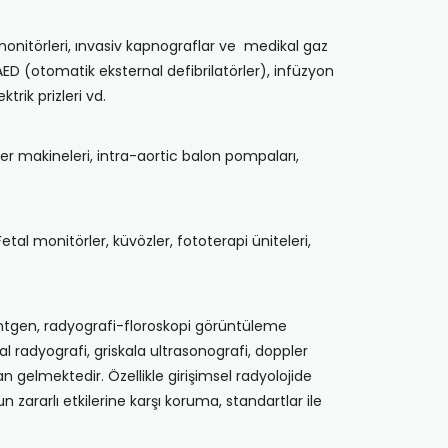
 monitörleri, ınvasiv kapnograflar ve medikal gaz
 AED (otomatik eksternal defibrilatörler), infüzyon
trik prizleri vd.
iğer makineleri, intra-aortic balon pompaları,
etal monitörler, küvözler, fototerapi üniteleri,
öntgen, radyografi-floroskopi görüntüleme
tal radyografi, griskala ultrasonografi, doppler
 gelmektedir. Özellikle girişimsel radyolojide
zararlı etkilerine karşı koruma, standartlar ile