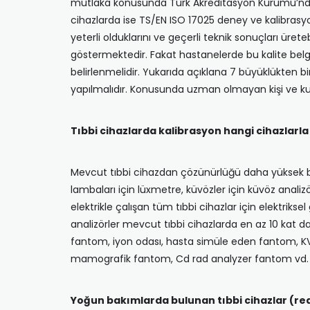
mutlaka konusunda Türk Akreditasyon Kurumu’ndan (T
cihazlarda ise TS/EN ISO 17025 deney ve kalibrasyon 
yeterli olduklarını ve geçerli teknik sonuçları üre
göstermektedir. Fakat hastanelerde bu kalite belg
belirlenmelidir. Yukarıda açıklana 7 büyüklükten 
yapılmalıdır. Konusunda uzman olmayan kişi ve kur
Tıbbi cihazlarda kalibrasyon hangi cihazlarla 
Mevcut tıbbi cihazdan çözünürlüğü daha yüksek bir 
lambaları için lüxmetre, küvözler için küvöz analizö
elektrikle çalışan tüm tıbbi cihazlar için elektrikse
analizörler mevcut tıbbi cihazlarda en az 10 kat da
fantom, iyon odası, hasta simüle eden fantom, KVP 
mamografik fantom, Cd rad analyzer fantom vd.
Yoğun bakımlarda bulunan tıbbi cihazlar (r