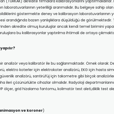
ÜRKAK) akredite firmalara kalibrasyonlarını yaptırmalıdırlar. Rad
laboratuvarlarının yeterliliği aranmalıdır. Bu belgeye sahip olan fir
tebildiklerini göstermekte deney ve kalibrasyon laboratuvarlarının 
esi arandığında bazen yanlışlıklara düşüldüğü de görülmektedir. T
birinden akredite olmuş kuruluşlar ancak kendi temel birimini ya
uluşlara bu kalibrasyonlar yaptırılma ihtimali de ortaya çıkmakta
yapılır?
analizör veya kalibratör ile bu sağlanmaktadır. Örnek olarak: Def
rü, elektro koterler için elektrokoter analizörü, EKG için hasta simü
l güvenlik analizörü, santirüfüj için takometre gibi birçok analizörl
ha ileri çözünürlükte cihazlar olmalıdır. Radyoloji departmanların
ölçer, grid hizalama fantomu, kolimatör test aleti,diklik test ale
eanimasyon ve koroner
)