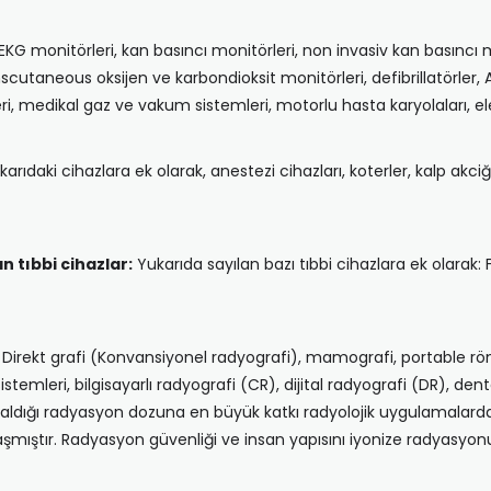
 EKG monitörleri, kan basıncı monitörleri, non invasiv kan basıncı
anscutaneous oksijen ve karbondioksit monitörleri, defibrillatörler,
ri, medikal gaz ve vakum sistemleri, motorlu hasta karyolaları, elek
karıdaki cihazlara ek olarak, anestezi cihazları, koterler, kalp akc
 tıbbi cihazlar:
Yukarıda sayılan bazı tıbbi cihazlara ek olarak: F
Direkt grafi (Konvansiyonel radyografi), mamografi, portable r
stemleri, bilgisayarlı radyografi (CR), dijital radyografi (DR), den
 kaldığı radyasyon dozuna en büyük katkı radyolojik uygulamalardan
mıştır. Radyasyon güvenliği ve insan yapısını iyonize radyasyonun 