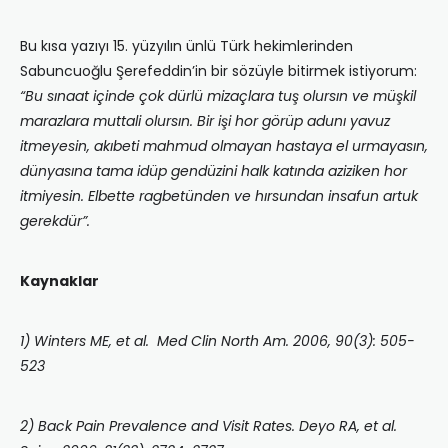
Bu kısa yazıyı 15. yüzyılın ünlü Türk hekimlerinden
Sabuncuoğlu Şerefeddin’in bir sözüyle bitirmek istiyorum:
“Bu sınaat içinde çok dürlü mizaçlara tuş olursın ve müşkil
marazlara muttali olursın. Bir işi hor görüp adunı yavuz
itmeyesin, akıbeti mahmud olmayan hastaya el urmayasın,
dünyasına tama idüp gendüzini halk katında aziziken hor
itmiyesin. Elbette ragbetünden ve hırsundan insafun artuk
gerekdür”.
Kaynaklar
1) Winters ME, et al. Med Clin North Am. 2006, 90(3): 505-
523
2) Back Pain Prevalence and Visit Rates. Deyo RA, et al.