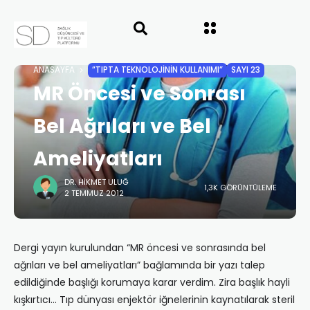
ANASAYFA
”TIPTA TEKNOLOJININ KULLANIMI”
SAYI 23
MR Öncesi ve Sonrası
Bel Ağrıları ve Bel
Ameliyatları
DR. HIKMET ULUĞ
1,3K GÖRÜNTÜLEME
2 TEMMUZ 2012
Dergi yayın kurulundan “MR öncesi ve sonrasında bel
ağrıları ve bel ameliyatları” bağlamında bir yazı talep
edildiğinde başlığı korumaya karar verdim. Zira başlık hayli
kışkırtıcı… Tıp dünyası enjektör iğnelerinin kaynatılarak steril