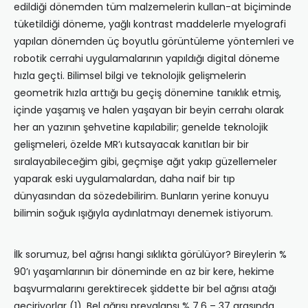
edildiği dönemden tüm malzemelerin kullan-at biçiminde
tüketildiği döneme, yağlı kontrast maddelerle myelografi
yapılan dönemden üç boyutlu görüntüleme yöntemleri ve
robotik cerrahi uygulamalarının yapıldığı digital döneme
hızla geçti. Bilimsel bilgi ve teknolojik gelişmelerin
geometrik hızla arttığı bu geçiş dönemine tanıklık etmiş,
içinde yaşamış ve halen yaşayan bir beyin cerrahı olarak
her an yazının şehvetine kapılabilir; genelde teknolojik
gelişmeleri, özelde MR’ı kutsayacak kanıtları bir bir
sıralayabileceğim gibi, geçmişe ağıt yakıp güzellemeler
yaparak eski uygulamalardan, daha naif bir tıp
dünyasından da sözedebilirim. Bunların yerine konuyu
bilimin soğuk ışığıyla aydınlatmayı denemek istiyorum.
İlk sorumuz, bel ağrısı hangi sıklıkta görülüyor? Bireylerin %
90’ı yaşamlarının bir döneminde en az bir kere, hekime
başvurmalarını gerektirecek şiddette bir bel ağrısı atağı
geçiriyorlar (1). Bel ağrısı prevalansı % 7,6 – 37 arasında