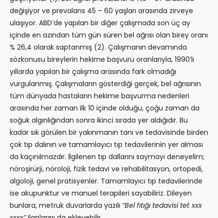
değişiyor ve prevalans 45 – 60 yaşları arasında zirveye
ulaşıyor. ABD’de yapılan bir diğer çalışmada son üç ay
içinde en azından tüm gün süren bel ağrısı olan birey oranı
% 26,4 olarak saptanmış (2). Çalışmanın devamında
sözkonusu bireylerin hekime başvuru oranlarıyla, 1990’lı
yıllarda yapılan bir çalışma arasında fark olmadığı
vurgulanmış. Çalışmaların gösterdiği gerçek, bel ağrısının
tüm dünyada hastaların hekime başvurma nedenleri
arasında her zaman ilk 10 içinde olduğu, çoğu zaman da
soğuk algınlığından sonra ikinci sırada yer aldığıdır. Bu
kadar sık görülen bir yakınmanın tanı ve tedavisinde birden
çok tıp dalının ve tamamlayıcı tıp tedavilerinin yer alması
da kaçınılmazdır. İlgilenen tıp dallarını saymayı deneyelim;
nöroşirürji, nöroloji, fizik tedavi ve rehabilitasyon, ortopedi,
algoloji, genel pratisyenler. Tamamlayıcı tıp tedavilerinde
ise akupunktur ve manuel terapileri sayabiliriz. Dileyen
bunlara, metruk duvarlarda yazılı
“Bel fıtığı tedavisi tel: xxx
xxxx”
ilanlarını da ekleyebilir.