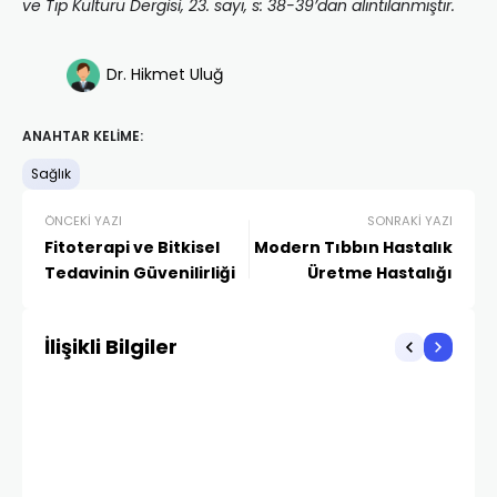
ve Tıp Kültürü Dergisi, 23. sayı, s: 38-39’dan alıntılanmıştır.
Dr. Hikmet Uluğ
ANAHTAR KELIME:
Sağlık
ÖNCEKI YAZI
SONRAKI YAZI
Fitoterapi ve Bitkisel
Modern Tıbbın Hastalık
Tedavinin Güvenilirliği
Üretme Hastalığı
İlişikli Bilgiler