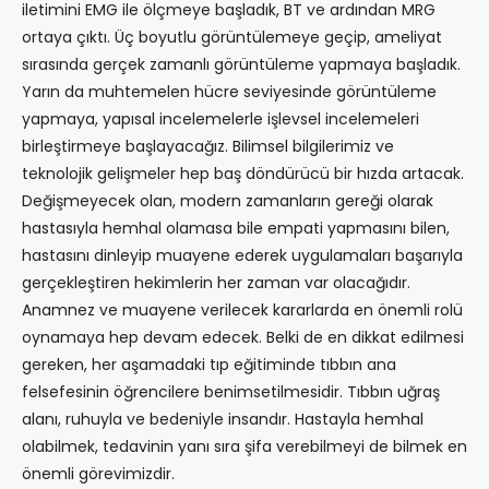
iletimini EMG ile ölçmeye başladık, BT ve ardından MRG
ortaya çıktı. Üç boyutlu görüntülemeye geçip, ameliyat
sırasında gerçek zamanlı görüntüleme yapmaya başladık.
Yarın da muhtemelen hücre seviyesinde görüntüleme
yapmaya, yapısal incelemelerle işlevsel incelemeleri
birleştirmeye başlayacağız. Bilimsel bilgilerimiz ve
teknolojik gelişmeler hep baş döndürücü bir hızda artacak.
Değişmeyecek olan, modern zamanların gereği olarak
hastasıyla hemhal olamasa bile empati yapmasını bilen,
hastasını dinleyip muayene ederek uygulamaları başarıyla
gerçekleştiren hekimlerin her zaman var olacağıdır.
Anamnez ve muayene verilecek kararlarda en önemli rolü
oynamaya hep devam edecek. Belki de en dikkat edilmesi
gereken, her aşamadaki tıp eğitiminde tıbbın ana
felsefesinin öğrencilere benimsetilmesidir. Tıbbın uğraş
alanı, ruhuyla ve bedeniyle insandır. Hastayla hemhal
olabilmek, tedavinin yanı sıra şifa verebilmeyi de bilmek en
önemli görevimizdir.