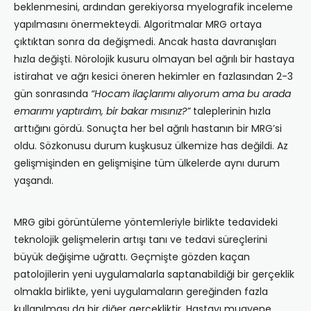
beklenmesini, ardından gerekiyorsa myelografik inceleme
yapılmasını önermekteydi. Algoritmalar MRG ortaya
çıktıktan sonra da değişmedi. Ancak hasta davranışları
hızla değişti. Nörolojik kusuru olmayan bel ağrılı bir hastaya
istirahat ve ağrı kesici öneren hekimler en fazlasından 2-3
gün sonrasında
“Hocam ilaçlarımı alıyorum ama bu arada
emarımı yaptırdım, bir bakar mısınız?”
taleplerinin hızla
arttığını gördü. Sonuçta her bel ağrılı hastanın bir MRG’si
oldu. Sözkonusu durum kuşkusuz ülkemize has değildi. Az
gelişmişinden en gelişmişine tüm ülkelerde aynı durum
yaşandı.
MRG gibi görüntüleme yöntemleriyle birlikte tedavideki
teknolojik gelişmelerin artışı tanı ve tedavi süreçlerini
büyük değişime uğrattı. Geçmişte gözden kaçan
patolojilerin yeni uygulamalarla saptanabildiği bir gerçeklik
olmakla birlikte, yeni uygulamaların gereğinden fazla
kullanılması da bir diğer gerçekliktir. Hastayı muayene