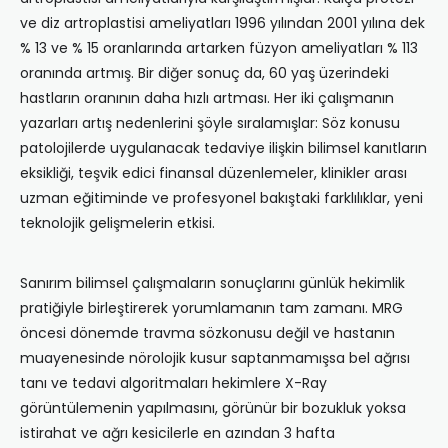
ve diz artroplastisi ameliyatları 1996 yılından 2001 yılına dek
% 13 ve % 15 oranlarında artarken füzyon ameliyatları % 113
oranında artmış. Bir diğer sonuç da, 60 yaş üzerindeki
hastların oranının daha hızlı artması. Her iki çalışmanın
yazarları artış nedenlerini şöyle sıralamışlar: Söz konusu
patolojilerde uygulanacak tedaviye ilişkin bilimsel kanıtların
eksikliği, teşvik edici finansal düzenlemeler, klinikler arası
uzman eğitiminde ve profesyonel bakıştaki farklılıklar, yeni
teknolojik gelişmelerin etkisi.
Sanırım bilimsel çalışmaların sonuçlarını günlük hekimlik
pratiğiyle birleştirerek yorumlamanın tam zamanı. MRG
öncesi dönemde travma sözkonusu değil ve hastanın
muayenesinde nörolojik kusur saptanmamışsa bel ağrısı
tanı ve tedavi algoritmaları hekimlere X-Ray
görüntülemenin yapılmasını, görünür bir bozukluk yoksa
istirahat ve ağrı kesicilerle en azından 3 hafta