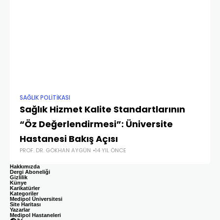
SAĞLIK POLITIKASI
”TI
Sağlık Hizmet Kalite Standartlarının
Ye
“Öz Değerlendirmesi”: Üniversite
D
DR.
Hastanesi Bakış Açısı
PROF. DR. GÖKHAN AYGÜN
14 YIL ÖNCE
Hakkımızda
Dergi Aboneliği
Gizlilik
Künye
Karikatürler
Kategoriler
Medipol Üniversitesi
Site Haritası
Yazarlar
Medipol Hastaneleri