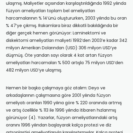
ulaşmış. Maliyetler açısından karşılaştırıldığında 1992 yılında
füzyon ameliyatları toplam bel ameliyatları
harcamalarının % 14’ünü oluştururken, 2003 yılında bu oran
% 47’ye çıkmış. Rakamlara biraz dikkatli bakıldığında bir
diğer gerçek hemen görünüyor: Laminektomi ve
diskektomi ameliyatları maliyeti 1992’den 2003’e kadar 342
milyon Amerikan Dolarından (USD) 306 milyon USD’ye
düşmüş. Öte yandan sayı olarak 4 kat artan füzyon
ameliyatları harcamaları % 500 artışla 75 milyon USD’den
482 milyon USD’ye ulaşmış.
Hemen bir başka çalışmaya göz atalım: Deyo ve
arkadaşlarının çalışmasına göre 2001 yılında füzyon
ameliyatı oranları 1990 yılına göre % 220 oranında artmış
ve artış özellikle % 113 ile 1996 yılında itibaren hızlanmış
görünüyor (4). Yazarlar, füzyon ameliyatlarındaki artış
oranını 1996 yılından başlayarak kalça protezi ve diz
artroplastisi ameliyatlarıyla karşılaştırmışlar. Kalça protezi