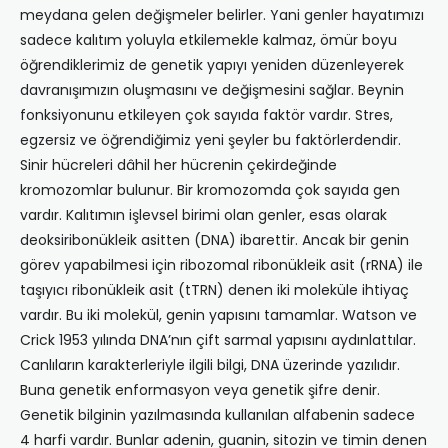
meydana gelen değişmeler belirler. Yani genler hayatımızı
sadece kalıtım yoluyla etkilemekle kalmaz, ömür boyu
öğrendiklerimiz de genetik yapıyı yeniden düzenleyerek
davranışımızın oluşmasını ve değişmesini sağlar. Beynin
fonksiyonunu etkileyen çok sayıda faktör vardır. Stres,
egzersiz ve öğrendiğimiz yeni şeyler bu faktörlerdendir.
Sinir hücreleri dâhil her hücrenin çekirdeğinde
kromozomlar bulunur. Bir kromozomda çok sayıda gen
vardır. Kalıtımın işlevsel birimi olan genler, esas olarak
deoksiribonükleik asitten (DNA) ibarettir. Ancak bir genin
görev yapabilmesi için ribozomal ribonükleik asit (rRNA) ile
taşıyıcı ribonükleik asit (tTRN) denen iki moleküle ihtiyaç
vardır. Bu iki molekül, genin yapısını tamamlar. Watson ve
Crick 1953 yılında DNA’nın çift sarmal yapısını aydınlattılar.
Canlıların karakterleriyle ilgili bilgi, DNA üzerinde yazılıdır.
Buna genetik enformasyon veya genetik şifre denir.
Genetik bilginin yazılmasında kullanılan alfabenin sadece
4 harfi vardır. Bunlar adenin, guanin, sitozin ve timin denen