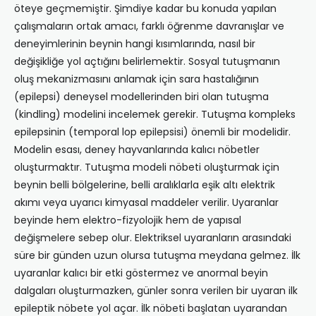
öteye geçmemiştir. Şimdiye kadar bu konuda yapılan
çalışmaların ortak amacı, farklı öğrenme davranışlar ve
deneyimlerinin beynin hangi kısımlarında, nasıl bir
değişikliğe yol açtığını belirlemektir. Sosyal tutuşmanın
oluş mekanizmasını anlamak için sara hastalığının
(epilepsi) deneysel modellerinden biri olan tutuşma
(kindling) modelini incelemek gerekir. Tutuşma kompleks
epilepsinin (temporal lop epilepsisi) önemli bir modelidir.
Modelin esası, deney hayvanlarında kalıcı nöbetler
oluşturmaktır. Tutuşma modeli nöbeti oluşturmak için
beynin belli bölgelerine, belli aralıklarla eşik altı elektrik
akımı veya uyarıcı kimyasal maddeler verilir. Uyaranlar
beyinde hem elektro-fizyolojik hem de yapısal
değişmelere sebep olur. Elektriksel uyaranların arasındaki
süre bir günden uzun olursa tutuşma meydana gelmez. İlk
uyaranlar kalıcı bir etki göstermez ve anormal beyin
dalgaları oluşturmazken, günler sonra verilen bir uyaran ilk
epileptik nöbete yol açar. İlk nöbeti başlatan uyarandan