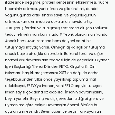
ifadesinde değişme, protein sentezinin etkilenmesi, hücre
hacminin artması, yeni nöron ve glia üretimi, dendrit
yoğunluğunda artış, sinaps sayısı ve yoğunluğunun
artması, kan akımında ve dokular arsı sıvıda artış.
Tutuşmuş fertleri ve tutuşmuş fertlerden oluşan toplumu
tedavi etmek mümkün müdür? Teorik olarak mümkündür.
Ancak hem uzun zamana hem de yeni ve zıt bir
tutuşmaya ihtiyaç vardır. Örneğin aşkla ilgili bir tutuşma
ancak başka bir aşkla önlenebilir. Bu kural terör ve diğer
normal dışı davranışların tedavisi için de geçerlidir. Diyanet
İşleri Başkanlığı “Kendi Dilinden FETÖ: Örgütlü Bir Din
İstismarı” başlıklı araştırmasını 2017’de değil de darbe
teşebbüsünden yıllar önce yayınlayıp topluma mal
edebilseydi, FETÖ’ye inanan, yani FETÖ aşkıyla tutuşan
insan sayısı çok daha az olabilirdi. İnsanın davranışlarını,
beyin yönetir. Beyin iç ve dış çevreden aldığı bilgilere ve
uyaranlara göre çalışır. Davranışlar önemli ölçüde bu
uyaranların eseridir. Beyin yapısı ve beyin fonksiyonları