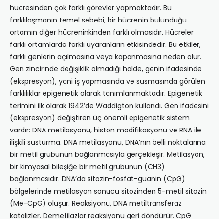
hücresinden çok farklı görevler yapmaktadır. Bu
farklılaşmanın temel sebebi, bir hücrenin bulunduğu
ortamın diğer hücreninkinden farklı olmasıdır. Hücreler
farklı ortamlarda farklı uyaranların etkisindedir. Bu etkiler,
farklı genlerin açılmasına veya kapanmasına neden olur.
Gen zincirinde değişiklik olmadığı halde, genin ifadesinde
(ekspresyon), yani iş yapmasında ve susmasında görülen
farklılıklar epigenetik olarak tanımlanmaktadır. Epigenetik
terimini ilk olarak 1942’de Waddigton kullandı. Gen ifadesini
(ekspresyon) değiştiren üç önemli epigenetik sistem
vardır: DNA metilasyonu, histon modifikasyonu ve RNA ile
ilişkili susturma. DNA metilasyonu, DNA’nın belli noktalarına
bir metil grubunun bağlanmasıyla gerçekleşir. Metilasyon,
bir kimyasal bileşiğe bir metil grubunun (CH3)
bağlanmasıdır. DNA’da sitozin-fosfat-guanin (CpG)
bölgelerinde metilasyon sonucu sitozinden 5-metil sitozin
(Me-CpG) oluşur. Reaksiyonu, DNA metiltransferaz
katalizler. Demetilazlar reaksiyonu geri döndürür. CpG