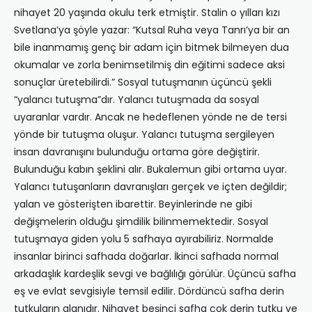
nihayet 20 yaşında okulu terk etmiştir. Stalin o yılları kızı
Svetlana’ya şöyle yazar: “Kutsal Ruha veya Tanrı’ya bir an
bile inanmamış genç bir adam için bitmek bilmeyen dua
okumalar ve zorla benimsetilmiş din eğitimi sadece aksi
sonuçlar üretebilirdi.” Sosyal tutuşmanın üçüncü şekli
“yalancı tutuşma”dır. Yalancı tutuşmada da sosyal
uyaranlar vardır. Ancak ne hedeflenen yönde ne de tersi
yönde bir tutuşma oluşur. Yalancı tutuşma sergileyen
insan davranışını bulunduğu ortama göre değiştirir.
Bulunduğu kabın şeklini alır. Bukalemun gibi ortama uyar.
Yalancı tutuşanların davranışları gerçek ve içten değildir;
yalan ve gösterişten ibarettir. Beyinlerinde ne gibi
değişmelerin olduğu şimdilik bilinmemektedir. Sosyal
tutuşmaya giden yolu 5 safhaya ayırabiliriz. Normalde
insanlar birinci safhada doğarlar. İkinci safhada normal
arkadaşlık kardeşlik sevgi ve bağlılığı görülür. Üçüncü safha
eş ve evlat sevgisiyle temsil edilir. Dördüncü safha derin
tutkuların alanıdır. Nihayet beşinci safha çok derin tutku ve