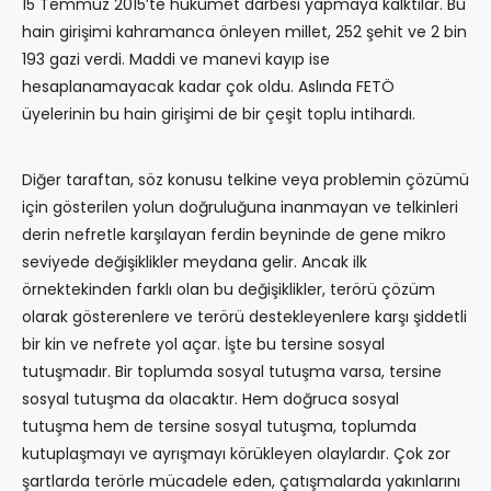
15 Temmuz 2015’te hükümet darbesi yapmaya kalktılar. Bu
hain girişimi kahramanca önleyen millet, 252 şehit ve 2 bin
193 gazi verdi. Maddi ve manevi kayıp ise
hesaplanamayacak kadar çok oldu. Aslında FETÖ
üyelerinin bu hain girişimi de bir çeşit toplu intihardı.
Diğer taraftan, söz konusu telkine veya problemin çözümü
için gösterilen yolun doğruluğuna inanmayan ve telkinleri
derin nefretle karşılayan ferdin beyninde de gene mikro
seviyede değişiklikler meydana gelir. Ancak ilk
örnektekinden farklı olan bu değişiklikler, terörü çözüm
olarak gösterenlere ve terörü destekleyenlere karşı şiddetli
bir kin ve nefrete yol açar. İşte bu tersine sosyal
tutuşmadır. Bir toplumda sosyal tutuşma varsa, tersine
sosyal tutuşma da olacaktır. Hem doğruca sosyal
tutuşma hem de tersine sosyal tutuşma, toplumda
kutuplaşmayı ve ayrışmayı körükleyen olaylardır. Çok zor
şartlarda terörle mücadele eden, çatışmalarda yakınlarını