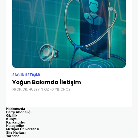
SAĞLIK İLETİŞİMİ
SAĞ
Yoğun Bakımda İletişim
I
PROF. DR. HÜSEYIN ÖZ
6 YIL ÖNCE
PRO
Hakkımızda
Dergi Aboneliği
Gizlilik
Künye
Karikatürler
Kategoriler
Medipol Üniversitesi
Site Haritası
Yazarlar