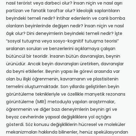
nasıl terörist veya darbeci olur? İnsan niçin ve nasıl aşırı
partizan ve fanatik taraftar olur? İdeolojik saplantıların
beyindeki temeli nedir? İntihar edenlerin ve canlı bomba
olanların beyinlerinde değişen nedir? İnsan niçin ve nasıl
âşık olur? Dini deneyimlerin beyindeki temeli nedir? İşte
“sosyal tutuşma veya sosyo-kognitif tutuşma teorisi”
sıralanan soruları ve benzerlerini açıklamaya çalışan
bütüncül bir teoridir. İnsanın bütün davranışları, beynin
ürünüdür. Ancak beyin davranışları üretirken, davranışlar
da beyni etkilerler. Beynin yapısı ile görevi arasında var
olan bu ilişki öğrenmenin, kavramanın ve plastisitenin
temelini oluşturmaktadır. Son yıllarda geliştirilen beyin
görüntüleme teknikleriyle ve özellikle manyetik rezonans
görüntüleme (MRI) metoduyla yapılan araştırmalar,
öğrenmenin ve diğer bazı deneyimlerin beynin gri ve
beyaz cevherinde yapısal değişikliklere yol açtığını
gösterdi. Söz konusu değişikliklerin hücresel ve moleküler
mekanizmaları hakkında bilinenler, henüz spekülasyondan