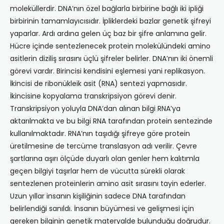
moleküllerdir. DNA’nın özel bağlarla birbirine bağlı iki ipliği
birbirinin tamamlayıcısıdır. İpliklerdeki bazlar genetik şifreyi
yaparlar. Ardı ardına gelen üç baz bir şifre anlamına gelir.
Hücre içinde sentezlenecek protein molekülündeki amino
asitlerin diziliş sırasını üçlü şifreler belirler. DNA’nın iki önemli
görevi vardır. Birincisi kendisini eşlemesi yani replikasyon.
İkincisi de ribonükleik asit (RNA) sentezi yapmasıdır.
İkincisine kopyalama transkripsiyon görevi denir.
Transkripsiyon yoluyla DNA’dan alınan bilgi RNA’ya
aktarılmakta ve bu bilgi RNA tarafından protein sentezinde
kullanılmaktadır. RNA’nın taşıdığı şifreye göre protein
üretilmesine de tercüme translasyon adı verilir. Çevre
şartlarına aşırı ölçüde duyarlı olan genler hem kalıtımla
geçen bilgiyi taşırlar hem de vücutta sürekli olarak
sentezlenen proteinlerin amino asit sırasını tayin ederler.
Uzun yıllar insanın kişiliğinin sadece DNA tarafından
belirlendiği sanıldı. İnsanın büyümesi ve gelişmesi için
gereken bilginin genetik materyalde bulunduğu doğrudur.