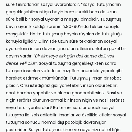
süre tekrarlanan sosyal uyaranlardır. “Sosyal tutuşmanın
gerçekleşebilmesi için beyin hem sürekli hem de uzun
süre belli bir sosyal uyaranla meşgul olmalıdır. Tutuşmuş
beyin uyanık kaldığı sürenin %80-90’ında tek bir konuyla
meşguldür. Hatta tutuşmuş beynin rüyaları da tutuştuğu
konuyla ilgilidir.” Dilimizde uzun süre tekrarlanan sosyal
uyaranların insan davranışına olan etkisini anlatan güzel bir
deyim vardır:
“Bir kimseye kırk gün deli dense deli, veli
dense veli olur”.
Sosyal tutuşma gerçekleştikten sonra
tutuşan insanları ve kitleleri rüzgârın önündeki yaprak gibi
hareket ettirmek mümkündür. Tutuşmuş insan bir robot
gibidir. Onu istediğiniz gibi yönetebilir, insan öldürtebilir,
canlı bomba yapabilir ve ölüme gönderebilirsiniz. Nasıl ve
niçin terörist olunur?Normal bir insan niçin ve nasıl terörist
veya terör yanlısı olur? Bu temel sorular ancak sosyal
tutuşma ile izah edilebilir. İnsanlar ve özellikle kitleler sosyal
tutuşma sonucu normal dışı patolojik davranışlar
gösterirler. Sosyal tutuşma, kime ve neye hizmet ettiğini