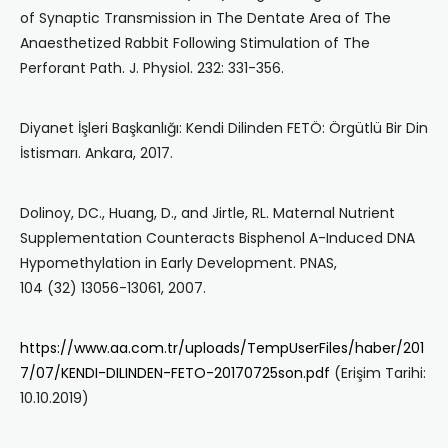
of Synaptic Transmission in The Dentate Area of The
Anaesthetized Rabbit Following Stimulation of The
Perforant Path. J. Physiol. 232: 331-356.
Diyanet İşleri Başkanlığı: Kendi Dilinden FETÖ: Örgütlü Bir Din
İstismarı. Ankara, 2017.
Dolinoy, DC., Huang, D., and Jirtle, RL. Maternal Nutrient
Supplementation Counteracts Bisphenol A-Induced DNA
Hypomethylation in Early Development. PNAS,
104 (32) 13056-13061, 2007.
https://www.aa.com.tr/uploads/TempUserFiles/haber/201
7/07/KENDI-DILINDEN-FETO-20170725son.pdf
(Erişim Tarihi:
10.10.2019)