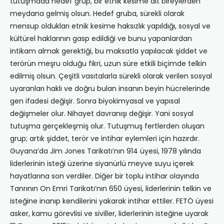
tutuşmada hedef grup, bir etnik kesime ait bireylerden
meydana gelmiş olsun. Hedef gruba, sürekli olarak
mensup oldukları etnik kesime haksızlık yapıldığı, sosyal ve
kültürel haklarının gasp edildiği ve bunu yapanlardan
intikam almak gerektiği, bu maksatla yapılacak şiddet ve
terörün meşru olduğu fikri, uzun süre etkili biçimde telkin
edilmiş olsun. Çeşitli vasıtalarla sürekli olarak verilen sosyal
uyaranları haklı ve doğru bulan insanın beyin hücrelerinde
gen ifadesi değişir. Sonra biyokimyasal ve yapısal
değişmeler olur. Nihayet davranışı değişir. Yani sosyal
tutuşma gerçekleşmiş olur. Tutuşmuş fertlerden oluşan
grup; artık şiddet, terör ve intihar eylemleri için hazırdır.
Guyana’da Jim Jones Tarikatı’nın 914 üyesi, 1978 yılında
liderlerinin isteği üzerine siyanürlü meyve suyu içerek
hayatlarına son verdiler. Diğer bir toplu intihar olayında
Tanrının On Emri Tarikatı’nın 650 üyesi, liderlerinin telkin ve
isteğine inanıp kendilerini yakarak intihar ettiler. FETÖ üyesi
asker, kamu görevlisi ve siviller, liderlerinin isteğine uyarak