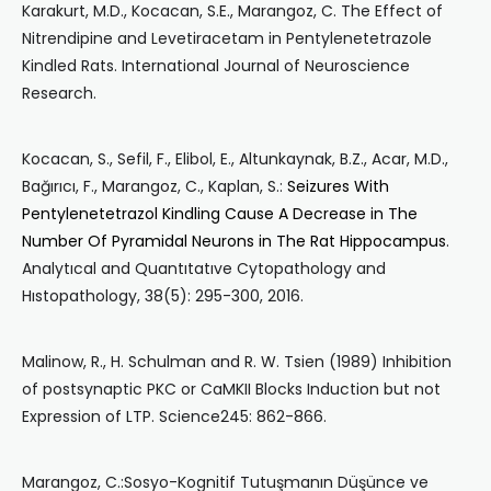
Karakurt, M.D., Kocacan, S.E., Marangoz, C. The Effect of
Nitrendipine and Levetiracetam in Pentylenetetrazole
Kindled Rats. International Journal of Neuroscience
Research.
Kocacan, S., Sefil, F., Elibol, E., Altunkaynak, B.Z., Acar, M.D.,
Bağırıcı, F., Marangoz, C., Kaplan, S.:
Seizures With
Pentylenetetrazol Kindling Cause A Decrease in The
Number Of Pyramidal Neurons in The Rat Hippocampus
.
Analytıcal and Quantıtatıve Cytopathology and
Hıstopathology, 38(5): 295-300, 2016.
Malinow, R., H. Schulman and R. W. Tsien (1989) Inhibition
of postsynaptic PKC or CaMKII Blocks Induction but not
Expression of LTP. Science245: 862-866.
Marangoz, C.:Sosyo-Kognitif Tutuşmanın Düşünce ve