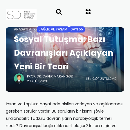
ANASAYFA
SAĞLIK VE YAŞAM
SAYI 55
Sosyal Tutuşma: Bazı
Davranışları Açıklayan
Yeni Bir Teori
PROF. DR. CAFER MARANGOZ
1,5K GÖRÜNTÜLEME
2 EYLÜL 2020
İnsan ve toplum hayatında akılları zorlayan ve açıklanması
gereken sorular vardır. Bu soruların bir kısmı şöyle
sıralanabilir: Tutkulu davranışların nörobiyolojik temeli
nedir? Davranışsal bağımlılık nasıl oluşur? İnsan niçin ve