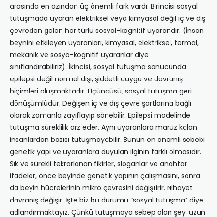
arasında en azından üç önemli fark vardı: Birincisi sosyal
tutuşmada uyaran elektriksel veya kimyasal değil iç ve dış
çevreden gelen her türlü sosyal-kognitif uyarandır. (İnsan
beynini etkileyen uyaranları, kimyasal, elektriksel, termal,
mekanik ve sosyo-kognitif uyaranlar diye
sınıflandırabiliriz). İkincisi, sosyal tutuşma sonucunda
epilepsi değil normal dışı, şiddetli duygu ve davranış
biçimleri oluşmaktadır. Üçüncüsü, sosyal tutuşma geri
dönüşümlüdür. Değişen iç ve dış çevre şartlarına bağlı
olarak zamanla zayıflayıp sönebilir. Epilepsi modelinde
tutuşma süreklilik arz eder. Aynı uyaranlara maruz kalan
insanlardan bazısı tutuşmayabilir. Bunun en önemli sebebi
genetik yapı ve uyaranlara duyulan ilginin farklı olmasıdır.
Sık ve sürekli tekrarlanan fikirler, sloganlar ve anahtar
ifadeler, önce beyinde genetik yapının çalışmasını, sonra
da beyin hücrelerinin mikro çevresini değiştirir. Nihayet
davranış değişir. İşte biz bu durumu “sosyal tutuşma” diye
adlandırmaktayız. Çünkü tutuşmaya sebep olan şey, uzun