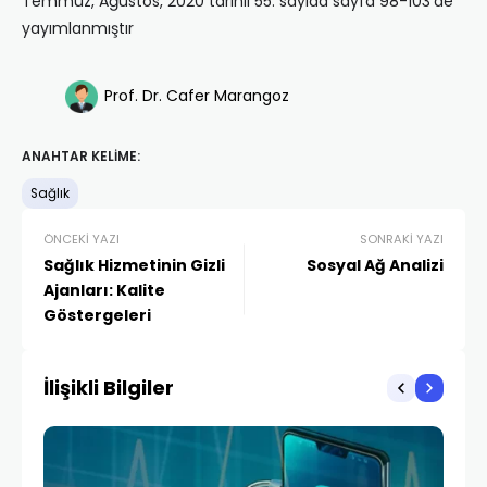
Temmuz, Ağustos, 2020 tarihli 55. sayıda sayfa 98-103’de
yayımlanmıştır
Prof. Dr. Cafer Marangoz
ANAHTAR KELIME:
Sağlık
ÖNCEKI YAZI
SONRAKI YAZI
Sağlık Hizmetinin Gizli
Sosyal Ağ Analizi
Ajanları: Kalite
Göstergeleri
İlişikli Bilgiler