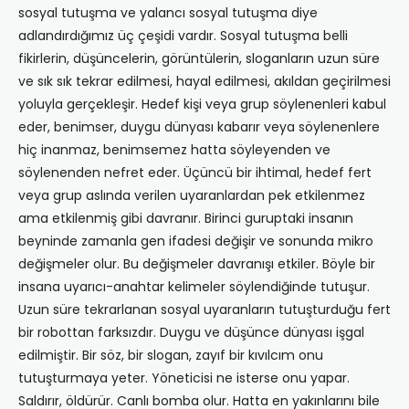
sosyal tutuşma ve yalancı sosyal tutuşma diye
adlandırdığımız üç çeşidi vardır. Sosyal tutuşma belli
fikirlerin, düşüncelerin, görüntülerin, sloganların uzun süre
ve sık sık tekrar edilmesi, hayal edilmesi, akıldan geçirilmesi
yoluyla gerçekleşir. Hedef kişi veya grup söylenenleri kabul
eder, benimser, duygu dünyası kabarır veya söylenenlere
hiç inanmaz, benimsemez hatta söyleyenden ve
söylenenden nefret eder. Üçüncü bir ihtimal, hedef fert
veya grup aslında verilen uyaranlardan pek etkilenmez
ama etkilenmiş gibi davranır. Birinci guruptaki insanın
beyninde zamanla gen ifadesi değişir ve sonunda mikro
değişmeler olur. Bu değişmeler davranışı etkiler. Böyle bir
insana uyarıcı-anahtar kelimeler söylendiğinde tutuşur.
Uzun süre tekrarlanan sosyal uyaranların tutuşturduğu fert
bir robottan farksızdır. Duygu ve düşünce dünyası işgal
edilmiştir. Bir söz, bir slogan, zayıf bir kıvılcım onu
tutuşturmaya yeter. Yöneticisi ne isterse onu yapar.
Saldırır, öldürür. Canlı bomba olur. Hatta en yakınlarını bile