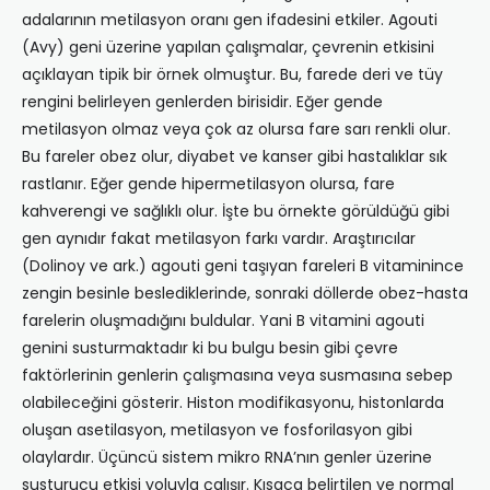
adalarının metilasyon oranı gen ifadesini etkiler. Agouti
(Avy) geni üzerine yapılan çalışmalar, çevrenin etkisini
açıklayan tipik bir örnek olmuştur. Bu, farede deri ve tüy
rengini belirleyen genlerden birisidir. Eğer gende
metilasyon olmaz veya çok az olursa fare sarı renkli olur.
Bu fareler obez olur, diyabet ve kanser gibi hastalıklar sık
rastlanır. Eğer gende hipermetilasyon olursa, fare
kahverengi ve sağlıklı olur. İşte bu örnekte görüldüğü gibi
gen aynıdır fakat metilasyon farkı vardır. Araştırıcılar
(Dolinoy ve ark.) agouti geni taşıyan fareleri B vitaminince
zengin besinle beslediklerinde, sonraki döllerde obez-hasta
farelerin oluşmadığını buldular. Yani B vitamini agouti
genini susturmaktadır ki bu bulgu besin gibi çevre
faktörlerinin genlerin çalışmasına veya susmasına sebep
olabileceğini gösterir. Histon modifikasyonu, histonlarda
oluşan asetilasyon, metilasyon ve fosforilasyon gibi
olaylardır. Üçüncü sistem mikro RNA’nın genler üzerine
susturucu etkisi yoluyla çalışır. Kısaca belirtilen ve normal