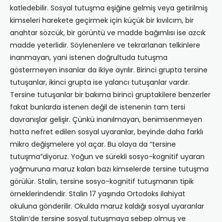
katledebilir. Sosyal tutuşma eşiğine gelmiş veya getirilmiş
kimseleri harekete geçirmek için küçük bir kıvılcım, bir
anahtar sözcük, bir görüntü ve madde bağımlısı ise azcık
madde yeterlidir. Söylenenlere ve tekrarlanan telkinlere
inanmayan, yani istenen doğrultuda tutuşma
göstermeyen insanlar da ikiye ayrılır. Birinci grupta tersine
tutuşanlar, ikinci grupta ise yalancı tutuşanlar vardır.
Tersine tutuşanlar bir bakıma birinci gruptakilere benzerler
fakat bunlarda istenen değil de istenenin tam tersi
davranışlar gelişir. Çünkü inanılmayan, benimsenmeyen
hatta nefret edilen sosyal uyaranlar, beyinde daha farklı
mikro değişmelere yol açar. Bu olaya da “tersine
tutuşma”diyoruz. Yoğun ve sürekli sosyo-kognitif uyaran
yağmuruna maruz kalan bazı kimselerde tersine tutuşma
görülür. Stalin, tersine sosyo-kognitif tutuşmanın tipik
örneklerindendir. Stalin 17 yaşında Ortodoks ilahiyat
okuluna gönderilir. Okulda maruz kaldığı sosyal uyaranlar
Stalin’de tersine sosyal tutuşmaya sebep olmuş ve