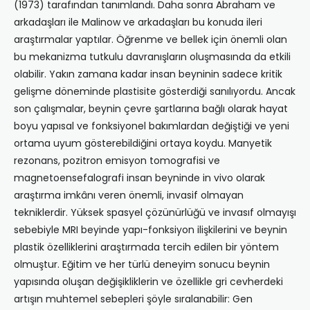
(1973) tarafından tanımlandı. Daha sonra Abraham ve
arkadaşları ile Malinow ve arkadaşları bu konuda ileri
araştırmalar yaptılar. Öğrenme ve bellek için önemli olan
bu mekanizma tutkulu davranışların oluşmasında da etkili
olabilir. Yakın zamana kadar insan beyninin sadece kritik
gelişme döneminde plastisite gösterdiği sanılıyordu. Ancak
son çalışmalar, beynin çevre şartlarına bağlı olarak hayat
boyu yapısal ve fonksiyonel bakımlardan değiştiği ve yeni
ortama uyum gösterebildiğini ortaya koydu. Manyetik
rezonans, pozitron emisyon tomografisi ve
magnetoensefalografi insan beyninde in vivo olarak
araştırma imkânı veren önemli, invasif olmayan
tekniklerdir. Yüksek spasyel çözünürlüğü ve invasıf olmayışı
sebebiyle MRI beyinde yapı-fonksiyon ilişkilerini ve beynin
plastik özelliklerini araştırmada tercih edilen bir yöntem
olmuştur. Eğitim ve her türlü deneyim sonucu beynin
yapısında oluşan değişikliklerin ve özellikle gri cevherdeki
artışın muhtemel sebepleri şöyle sıralanabilir: Gen