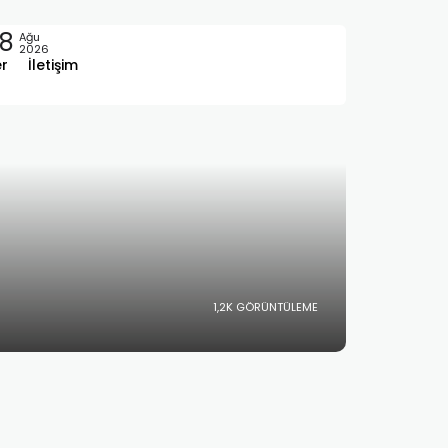
8
Ağu
2026
er
İletişim
1,2K GÖRÜNTÜLEME