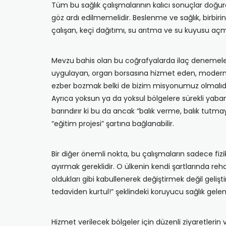
Tüm bu sağlık çalışmalarının kalıcı sonuçlar doğur
göz ardı edilmemelidir. Beslenme ve sağlık, birbirini
çalışan, keçi dağıtımı, su arıtma ve su kuyusu açma
Mevzu bahis olan bu coğrafyalarda ilaç denemeleri
uygulayan, organ borsasına hizmet eden, modern kö
ezber bozmak belki de bizim misyonumuz olmalıdır
Ayrıca yoksun ya da yoksul bölgelere sürekli yabanc
barındırır ki bu da ancak “balık verme, balık tutmay
“eğitim projesi” şartına bağlanabilir.
Bir diğer önemli nokta, bu çalışmaların sadece fiziks
ayırmak gereklidir. O ülkenin kendi şartlarında reha
oldukları gibi kabullenerek değiştirmek değil gelişt
tedaviden kurtul!” şeklindeki koruyucu sağlık gelene
Hizmet verilecek bölgeler için düzenli ziyaretlerin 