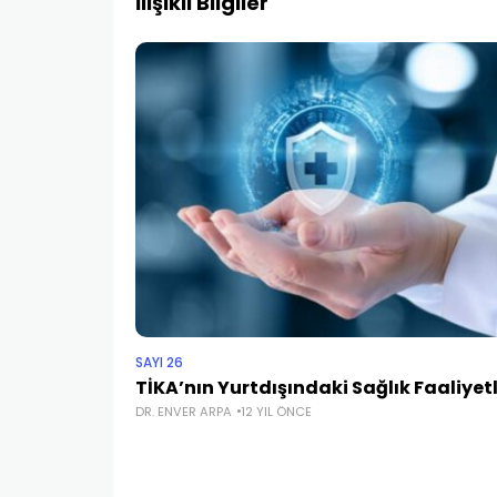
İlişikli Bilgiler
SAYI 26
TİKA’nın Yurtdışındaki Sağlık Faaliyetl
DR. ENVER ARPA
12 YIL ÖNCE