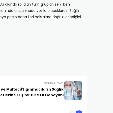
r. Bu alanda rol alan tüm gruplar, sen-ben
manında ulaştırmada vesile olacaklardır. Sağlık
ye geçip daha ileri noktalara doğru ilerlediğini
SONRAKI YAZI
 ve Mülteci/Sığınmacıların Sağlık
etlerine Erişimi: Bir STK Deneyimi