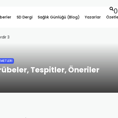
0
berler
SD Dergi
Sağlık Günlüğü (Blog)
Yazarlar
Özetl
ZMETLERİ
rübeler, Tespitler, Öneriler