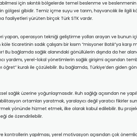
abilmesi için sıkıntılı bölgelerde temel beslenme ve beslenmenin
n gölgesi gibidir. Temiz içme suyu ve tarım, hayvancılık ile ilgili k
 faaliyetleri yürüten birçok Türk STK vardır.
 yapan, operasyon tekniği geliştirme yolları arayan ve bunun içi
le ticaretinin sadık çalışanı bir kısım “misyoner Batılı”ya karş
! Bu bağlamda sağlık alanındaki gönüllülerin dışında da her ala
ı yardımı, yerel-lokal yönetimlerin sağlık girişimi açısından tembe
ı öğret” kuralı ile çözülebilir. Bu bağlamda, Türkiye’den giden gönü
el sağlık üzerine yoğunlaşmasıdır. Ruh sağlığı açısından ne yapılabi
bilitasyon ortamları yaratmak, yaralayıcı değil yaratıcı fikirler su
irmek yönünde hizmet etmek, ilke olarak kabul edilebilir. Bu projeler
ği de özendirilebilir.
ve kontrollerin yapılması, yerel motivasyon açısından çok önemlidir.