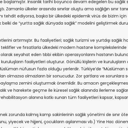
 ile başlamıştır. İnsanlık tarihi boyunca devam edegelen bu sağlık s
. Zamanla ülkeler arasında sınırlar oluştu ama sağlığın sınır tan
ı tehdit ediyorsa, başka bir ülkedeki epidemik virüs de bizim için ay
lık belki de “yurtta sağlık dünyada sağlık” modelini geliştirmek d
erini artırmıştır. Bu faaliyetleri; sağlık turizmi ve yurtdışı sağlık ha
p teklifler ve fırsatlarla ülkedeki modern hastane komplekslerin
özel olarak seyahat eden tıbbi ekibin operasyonlarını hastanın bul
e kuruluşların faaliyetleri oluşturur. Gönüllü kişilerin ve kuruluşları
Müslüman nüfusun fazla olduğu yerlerdir. Türkiye’de “Müslüman sağl
n olmazsa olmazların bir sonucudur. Zor şartlara ve sorunlara sah
aylaşma zemini oluşturmak önemlidir. Bu amacın gerçekleşmesine y
alık ve harekete geçme ile küresel sağlık alanında ilerleme sağlanab
 rehabilitasyon alanına katkı sunan tüm faaliyetleri kapsar, kapsam
ek zorunda kalmış kamp sakinlerinin sağlık yönetimi de sınır ötesi
u, yiyecek ve hijjeni, çocukların aşılanması vb.) Yine Hac dönemi