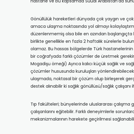
hastane ve bu kapsamda Suudi Arabistan’da sunulan
Gönüllülük hareketleri dünyada çok yaygın ve çok i
amaca ulaşma noktasında yol almayı kolaylaştırmakt
düzenlenmemiş olsa bile en azından başlangıçta b
birlikte genellikle en fazla 2 haftalık sürelerle b
olamaz. Bu hassas bölgelerde Türk hastanelerinin aç
bir coğrafyada farklı çözümler de üretmek gereki
Mogadişu örneği) Ayrıca kalıcı küçük sağlık ve sağl
çözümler hususunda kuruluşları yönlendirebilecek, b
ulaşmada, noktasal bir çözüm olup birleşerek gerçe
destek alınabilir ki sağlık gönüllüsü/sağlık çalışa
Tıp fakülteleri; bünyelerinde uluslararası çalışma 
çalışanlarını eğitebilir. Farklı deneyimlerle sorunla
mekanizmalarının harekete geçirilmesi sağlanabili