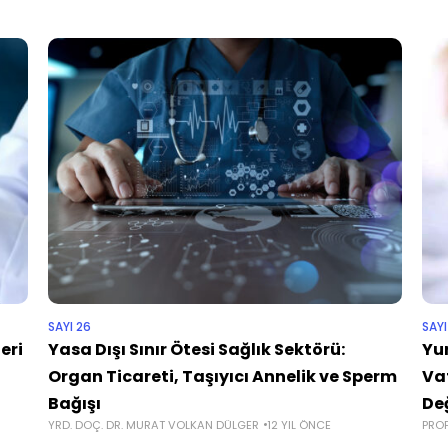
SAYI 26
SAYI
eri
Yasa Dışı Sınır Ötesi Sağlık Sektörü:
Yu
Organ Ticareti, Taşıyıcı Annelik ve Sperm
Vat
Bağışı
De
YRD. DOÇ. DR. MURAT VOLKAN DÜLGER
12 YIL ÖNCE
PROF