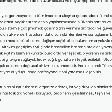
 sağlık hizmeti de en uzun soluklu ve büyük çaptaki sınır ötesi 
yi organizasyonlarla tüm insanlara ulaşma çabasındadır. Yerel sağl
adır. Sağlık sistemlerinin yapılanmasında o ülkenin şartları ve i
u sistemle çatışmamak çalışmaların verimini artıracak ve güven
ulunulan ülkelerde, hastaların daha sonraki izlemleri ve sonuçların
ılması ile sürekli ama değişen sağlık ekibi bulundurma yoluyla sağ
r. Nitekim geçtiğimiz yıl içinde bahsedilen hastane projeleri ya
ık eğitim birimleri kurarak buralarda yerleşecek, o yörenin insanla
ilgi akışını sağlayabilecek sağlık gönüllüleri teşvik edilebilir. Üt
k anlamda doğrusal bir ivme kazandırabilir. Paralel olarak Türkiye
nı ihtiyaç duyduğu anda profesyonel tıbbi yardıma ulaşabilsin.
grupları oluşturulmasını organize ederek, ihtiyaç duyulan alanlarda
ra, hastalıklara yönelik koruyucu tedbirlerin geliştirilmesi, teşhis
r.