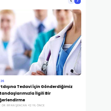
 26
"SAĞLIK VE YAŞA
rtdışına Tedavi İçin Gönderdiğimiz
Bahis-İ Şe
andaşlarımızla İlgili Bir
(1)
PROF. DR. ŞABAN 
ğerlendirme
. DR. İRFAN ŞENCAN
12 YIL ÖNCE