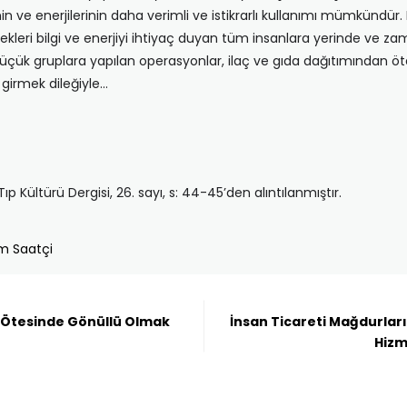
nin ve enerjilerinin daha verimli ve istikrarlı kullanımı mümkündü
ekleri bilgi ve enerjiyi ihtiyaç duyan tüm insanlara yerinde ve za
küçük gruplara yapılan operasyonlar, ilaç ve gıda dağıtımından öte
 girmek dileğiyle…
p Kültürü Dergisi, 26. sayı, s: 44-45’den alıntılanmıştır.
m Saatçi
r Ötesinde Gönüllü Olmak
İnsan Ticareti Mağdurları
Hizm