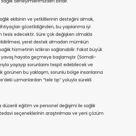
sağlık deneyimlerimizden biridir.
ık ekibinin ve yetkililerinin desteğini almak,
htiyaçları gözetildiğinden, bu yapılanma iyi
 tesis edecektir. Süre çok değişken olmakla
ın bildirilmesi, yerel destek almadan mümkün
lık hizmetinin istikrarı sağlanabilir. Fakat büyük
vaş yavaş hayata geçmeye başlamıştır (Somali-
rıyla yaşayıp sorunlarını tespit edebilecek ve
opik görünen bu yaklaşım, sorunlu bölge insanlarına
’deki uzmanlardan “tele tıp” yoluyla sürekli
 düzenli eğitim ve personel değişimi ile sağlık
 ve tedavi seçeneklerinin araştırılması ve yeni çözüm