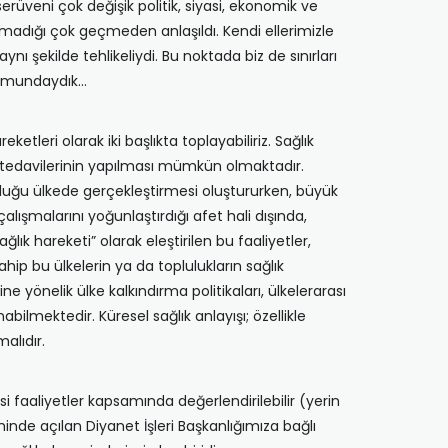
erüveni çok değişik politik, siyasi, ekonomik ve
ımadığı çok geçmeden anlaşıldı. Kendi ellerimizle
nı şekilde tehlikeliydi. Bu noktada biz de sınırları
urumundaydık…
reketleri olarak iki başlıkta toplayabiliriz. Sağlık
de tedavilerinin yapılması mümkün olmaktadır.
unduğu ülkede gerçekleştirmesi oluştururken, büyük
n çalışmalarını yoğunlaştırdığı afet hali dışında,
ık hareketi” olarak eleştirilen bu faaliyetler,
ip bu ülkelerin ya da toplulukların sağlık
önelik ülke kalkındırma politikaları, ülkelerarası
ilmektedir. Küresel sağlık anlayışı; özellikle
alıdır.
 faaliyetler kapsamında değerlendirilebilir (yerin
nde açılan Diyanet İşleri Başkanlığımıza bağlı