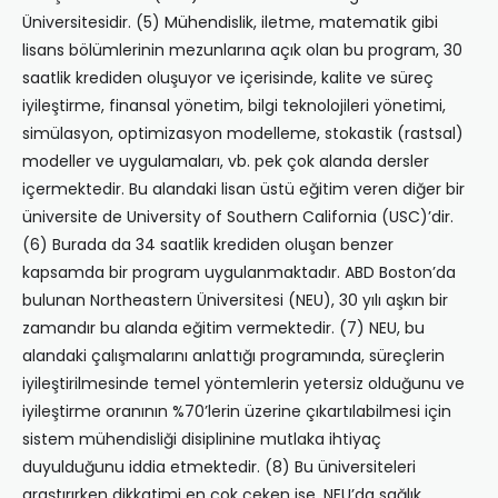
Üniversitesidir. (5) Mühendislik, iletme, matematik gibi
lisans bölümlerinin mezunlarına açık olan bu program, 30
saatlik krediden oluşuyor ve içerisinde, kalite ve süreç
iyileştirme, finansal yönetim, bilgi teknolojileri yönetimi,
simülasyon, optimizasyon modelleme, stokastik (rastsal)
modeller ve uygulamaları, vb. pek çok alanda dersler
içermektedir. Bu alandaki lisan üstü eğitim veren diğer bir
üniversite de University of Southern California (USC)’dir.
(6) Burada da 34 saatlik krediden oluşan benzer
kapsamda bir program uygulanmaktadır. ABD Boston’da
bulunan Northeastern Üniversitesi (NEU), 30 yılı aşkın bir
zamandır bu alanda eğitim vermektedir. (7) NEU, bu
alandaki çalışmalarını anlattığı programında, süreçlerin
iyileştirilmesinde temel yöntemlerin yetersiz olduğunu ve
iyileştirme oranının %70’lerin üzerine çıkartılabilmesi için
sistem mühendisliği disiplinine mutlaka ihtiyaç
duyulduğunu iddia etmektedir. (8) Bu üniversiteleri
araştırırken dikkatimi en çok çeken ise, NEU’da sağlık