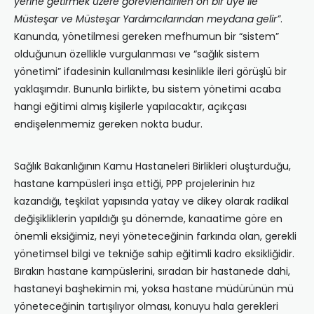
yerine getirmek üzere görevlendirilen on bir üye ile
Müsteşar ve Müsteşar Yardımcılarından meydana gelir”
.
Kanunda, yönetilmesi gereken mefhumun bir “sistem”
olduğunun özellikle vurgulanması ve “sağlık sistem
yönetimi” ifadesinin kullanılması kesinlikle ileri görüşlü bir
yaklaşımdır. Bununla birlikte, bu sistem yönetimi acaba
hangi eğitimi almış kişilerle yapılacaktır, açıkçası
endişelenmemiz gereken nokta budur.
Sağlık Bakanlığının Kamu Hastaneleri Birlikleri oluşturduğu,
hastane kampüsleri inşa ettiği, PPP projelerinin hız
kazandığı, teşkilat yapısında yatay ve dikey olarak radikal
değişikliklerin yapıldığı şu dönemde, kanaatime göre en
önemli eksiğimiz, neyi yöneteceğinin farkında olan, gerekli
yönetimsel bilgi ve tekniğe sahip eğitimli kadro eksikliğidir.
Bırakın hastane kampüslerini, sıradan bir hastanede dahi,
hastaneyi başhekimin mi, yoksa hastane müdürünün mü
yöneteceğinin tartışılıyor olması, konuyu hala gerekleri