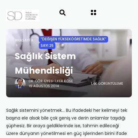
”DEĞIŞEN YÜKSEKÖĞRETIMDE SAĞLIK”
ANASAYFA
SAYI 25
Sağlık Sistem
Mühendisliği
DR. ÖĞR. ÜYESI İLKER KÖSE
1,4K GÖRÜNTÜLEME
19 AĞUSTOS 2014
Sağlık sistemini yönetmek… Bu ifadedeki her kelimeyi tek
başına ele alsak bile çok geniş ve derin anlamlar taşıdığı
şüphesiz. Bir araya geldiklerinde ise, tahmin edileceği
üzere dünyanın yönetilmesi en güç işlerinden birini ifade