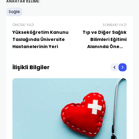
ANAHTAR KELIME:
Sağlık
ÖNCEKI YAZI
SONRAKI YAZI
Yükseköğretim Kanunu
Tıp ve Diğer Sağlık
Taslağında Üniversite
Bilimleri Eğitimi
Hastanelerinin Yeri
Alanında Önemli
Sorunlar ve Çözüm
Önerileri
İlişikli Bilgiler