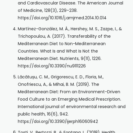
and Cardiovascular Disease. The American Journal
of Medicine, 128(3), 229–238.
https://doi.org/10.1016/j.amjmed.2014.10.014
Martínez-González, M. Á., Hershey, M. S., Zazpe, I., &
Trichopoulou, A. (2017). Transferability of the
Mediterranean Diet to Non-Mediterranean
Countries. What Is and What Is Not the
Mediterranean Diet. Nutrients, 9(11), 1226.
https://doi.org/10.3390/nu9111226
Lăcătușu, C. M., Grigorescu, E. D., Floria, M.,
Onofriescu, A., & Mihai, B. M. (2019). The
Mediterranean Diet: From an Environment-Driven
Food Culture to an Emerging Medical Prescription.
International journal of environmental research and
public health, 16(6), 942.
https://doi.org/10.3390/ijerph16060942
Tosti, V., Bertozzi, B., & Fontana, L. (2018). Health