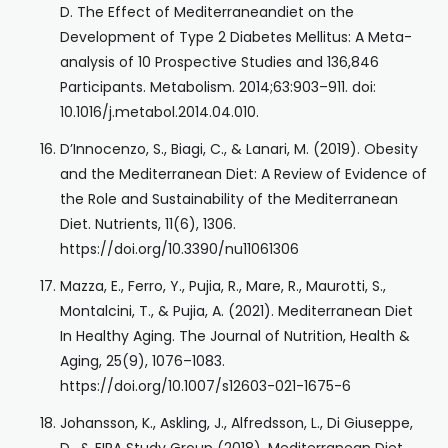
D. The Effect of Mediterraneandiet on the
Development of Type 2 Diabetes Mellitus: A Meta-
analysis of 10 Prospective Studies and 136,846
Participants. Metabolism. 2014;63:903–911. doi:
10.1016/j.metabol.2014.04.010.
D’Innocenzo, S., Biagi, C., & Lanari, M. (2019). Obesity
and the Mediterranean Diet: A Review of Evidence of
the Role and Sustainability of the Mediterranean
Diet. Nutrients, 11(6), 1306.
https://doi.org/10.3390/nu11061306
Mazza, E., Ferro, Y., Pujia, R., Mare, R., Maurotti, S.,
Montalcini, T., & Pujia, A. (2021). Mediterranean Diet
In Healthy Aging. The Journal of Nutrition, Health &
Aging, 25(9), 1076–1083.
https://doi.org/10.1007/s12603-021-1675-6
Johansson, K., Askling, J., Alfredsson, L., Di Giuseppe,
D., & EIRA Study Group (2018). Mediterranean Diet