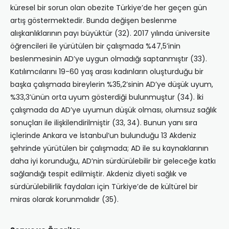
küresel bir sorun olan obezite Türkiye’de her geçen gün
artış göstermektedir. Bunda değişen beslenme
alışkanlıklarının payı büyüktür (32). 2017 yılında üniversite
öğrencileri ile yürütülen bir çalışmada %47,5’inin
beslenmesinin AD’ye uygun olmadığı saptanmıştır (33).
Katılımcılarını 19-60 yaş arası kadınların oluşturduğu bir
başka çalışmada bireylerin %35,2’sinin AD’ye düşük uyum,
%33,3’ünün orta uyum gösterdiği bulunmuştur (34). İki
çalışmada da AD’ye uyumun düşük olması, olumsuz sağlık
sonuçları ile ilişkilendirilmiştir (33, 34). Bunun yanı sıra
içlerinde Ankara ve İstanbul’un bulunduğu 13 Akdeniz
şehrinde yürütülen bir çalışmada; AD ile su kaynaklarının
daha iyi korunduğu, AD’nin sürdürülebilir bir geleceğe katkı
sağlandığı tespit edilmiştir. Akdeniz diyeti sağlık ve
sürdürülebilirlik faydaları için Türkiye’de de kültürel bir
miras olarak korunmalıdır (35).