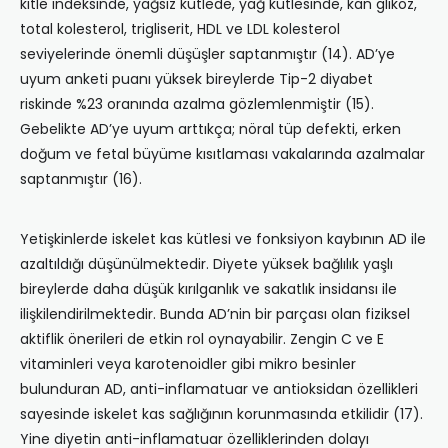
kitle indeksinde, yağsız kütlede, yağ kütlesinde, kan glikoz,
total kolesterol, trigliserit, HDL ve LDL kolesterol
seviyelerinde önemli düşüşler saptanmıştır (14). AD’ye
uyum anketi puanı yüksek bireylerde Tip-2 diyabet
riskinde %23 oranında azalma gözlemlenmiştir (15).
Gebelikte AD’ye uyum arttıkça; nöral tüp defekti, erken
doğum ve fetal büyüme kısıtlaması vakalarında azalmalar
saptanmıştır (16).
Yetişkinlerde iskelet kas kütlesi ve fonksiyon kaybının AD ile
azaltıldığı düşünülmektedir. Diyete yüksek bağlılık yaşlı
bireylerde daha düşük kırılganlık ve sakatlık insidansı ile
ilişkilendirilmektedir. Bunda AD’nin bir parçası olan fiziksel
aktiflik önerileri de etkin rol oynayabilir. Zengin C ve E
vitaminleri veya karotenoidler gibi mikro besinler
bulunduran AD, anti-inflamatuar ve antioksidan özellikleri
sayesinde iskelet kas sağlığının korunmasında etkilidir (17).
Yine diyetin anti-inflamatuar özelliklerinden dolayı