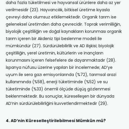
daha fazla tüketilmesi ve hayvansal ürünlere daha az yer
verilmesidir (23). Hayvancılık, bitkisel üretime kıyasla
çevreyi daha olumsuz etkilemektedir. Organik tarım ise
geleneksel üretimden daha çevrecidir. Toprak verimliliğin,
biyolojik çeşitliliğin ve doğal kaynakların korunması organik
tarım içeren bir Akdeniz tipi beslenme modeli ile
mümkündür (27). Sürdürülebilirlik ve AD ilişkisi; biyolojik
çeşitliliğin, yerel üretimin, kültürlerin ve inançların
korunmasını içeren felsefelere de dayanmaktadır (28).
İspanya nüfusu üzerine yapılan bir incelemede; AD’ye
uyum ile sera gazı emisyonlarında (%72), tarımsal arazi
kullanımında (%58), enerji tüketiminde (%52) ve su
tüketiminde (%33) önemli ölçüde düşüş gözlenmesi
beklenmektedir. Bu sonuçlar, küreselleşen bir dünyada
AD’nin sürdürülebilirliğini kuvvetlendirmektedir (29).
4. AD’nin Küreselleştirilebilmesi Mümkün mü?