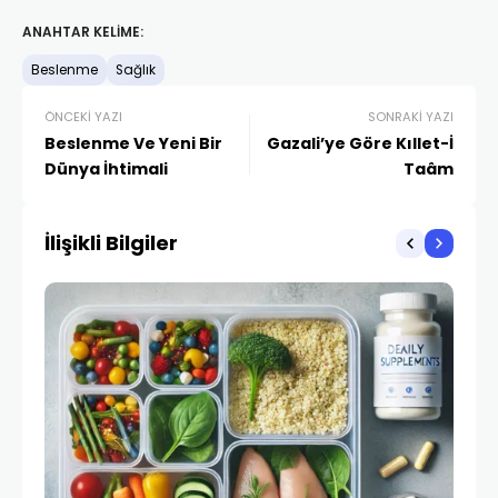
ANAHTAR KELIME:
Beslenme
Sağlık
ÖNCEKI YAZI
SONRAKI YAZI
Beslenme Ve Yeni Bir
Gazali’ye Göre Kıllet-İ
Dünya İhtimali
Taâm
İlişikli Bilgiler