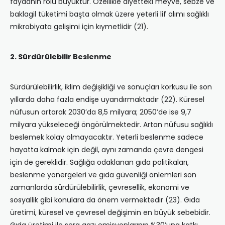
faydanın rolü büyüktür. Özellikle diyetteki meyve, sebze ve
baklagil tüketimi başta olmak üzere yeterli lif alımı sağlıklı
mikrobiyata gelişimi için kıymetlidir (21).
2. Sürdürülebilir Beslenme
Sürdürülebilirlik, iklim değişikliği ve sonuçları korkusu ile son
yıllarda daha fazla endişe uyandırmaktadır (22). Küresel
nüfusun artarak 2030’da 8,5 milyara; 2050’de ise 9,7
milyara yükseleceği öngörülmektedir. Artan nüfusu sağlıklı
beslemek kolay olmayacaktır. Yeterli beslenme sadece
hayatta kalmak için değil, aynı zamanda çevre dengesi
için de gereklidir. Sağlığa odaklanan gıda politikaları,
beslenme yönergeleri ve gıda güvenliği önlemleri son
zamanlarda sürdürülebilirlik, çevresellik, ekonomi ve
sosyallik gibi konulara da önem vermektedir (23). Gıda
üretimi, küresel ve çevresel değişimin en büyük sebebidir.
Gıda üretimi ile sera gazı emisyonlarının %30’una katkı