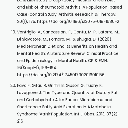
and Risk of Rheumatoid Arthritis: A Population-based
Case-control Study. Arthritis Research & Therapy,
20(1), 175. https://doi.org/10.1186/s13075-018-1680-2
Ventriglio, A., Sancassiani, F., Contu, M. P., Latorre, M.,
Di Slavatore, M., Fornaro, M., & Bhugra, D. (2020).
Mediterranean Diet and its Benefits on Health and
Mental Health: A Literature Review. Clinical Practice
and Epidemiology in Mental Health: CP & EMH,
16(Suppl-1), 156–164.
https://doi.org/10.2174/1745017902016010156
Fava F, Gitau R, Griffin B, Gibson G, Tuohy K,
Lovegrove J. The Type and Quantity of Dietary Fat
and Carbohydrate Alter Faecal Microbiome and
Short-chain Fatty Acid Excretion in A Metabolic
Syndrome ‘Atrisk’Population. Int J Obes. 2013; 37(2):
216