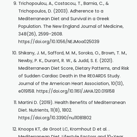
Trichopoulou, A., Costacou, T., Bamia, C., &
Trichopoulos, D. (2003). Adherence to a
Mediterranean Diet and Survival in a Greek
Population. The New England Journal of Medicine,
348(26), 2599–2608.
https://doi.org/10.1056/NEJMoa025039
Shikany, J. M., Safford, M. M., Soroka, O., Brown, T. M.,
Newby, P. K., Durant, R. W., & Judd, S. E. (2021).
Mediterranean Diet Score, Dietary Patterns, and Risk
of Sudden Cardiac Death in the REGARDS Study.
Journal of the American Heart Association, 10(13),
e019158. https://doi.org/10.1161/JAHA.120.019158
Martini D. (2019). Health Benefits of Mediterranean
Diet. Nutrients, 11(8), 1802.
https://doi.org/10.3390/nu11081802
Knoops KT, de Groot LC, Kromhout D et al. .
Mediterranean Diet, Lifestyle Factors and 10-Year