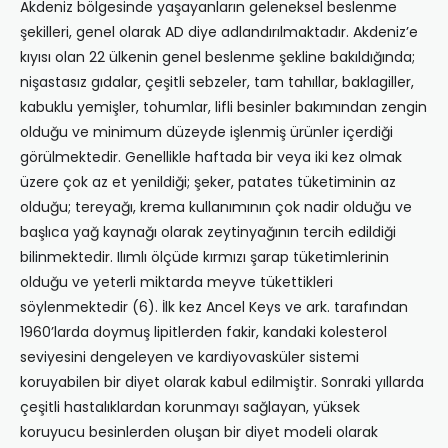
Akdeniz bölgesinde yaşayanların geleneksel beslenme
şekilleri, genel olarak AD diye adlandırılmaktadır. Akdeniz’e
kıyısı olan 22 ülkenin genel beslenme şekline bakıldığında;
nişastasız gıdalar, çeşitli sebzeler, tam tahıllar, baklagiller,
kabuklu yemişler, tohumlar, lifli besinler bakımından zengin
olduğu ve minimum düzeyde işlenmiş ürünler içerdiği
görülmektedir. Genellikle haftada bir veya iki kez olmak
üzere çok az et yenildiği; şeker, patates tüketiminin az
olduğu; tereyağı, krema kullanımının çok nadir olduğu ve
başlıca yağ kaynağı olarak zeytinyağının tercih edildiği
bilinmektedir. Ilımlı ölçüde kırmızı şarap tüketimlerinin
olduğu ve yeterli miktarda meyve tükettikleri
söylenmektedir (6). İlk kez Ancel Keys ve ark. tarafından
1960’larda doymuş lipitlerden fakir, kandaki kolesterol
seviyesini dengeleyen ve kardiyovasküler sistemi
koruyabilen bir diyet olarak kabul edilmiştir. Sonraki yıllarda
çeşitli hastalıklardan korunmayı sağlayan, yüksek
koruyucu besinlerden oluşan bir diyet modeli olarak