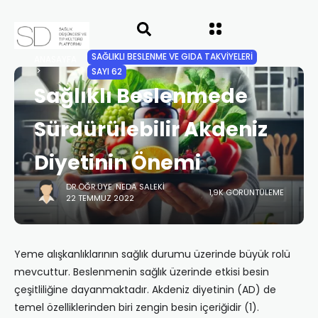
SAĞLIKLI BESLENME VE GIDA TAKVİYELERİ
ANASAYFA
SAYI 62
Sağlıklı Beslenmede
Sürdürülebilir Akdeniz
Diyetinin Önemi
DR.ÖĞR.ÜYE. NEDA SALEKI
1,9K GÖRÜNTÜLEME
22 TEMMUZ 2022
Yeme alışkanlıklarının sağlık durumu üzerinde büyük rolü
mevcuttur. Beslenmenin sağlık üzerinde etkisi besin
çeşitliliğine dayanmaktadır. Akdeniz diyetinin (AD) de
temel özelliklerinden biri zengin besin içeriğidir (1).