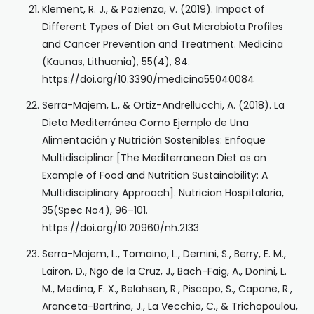
Klement, R. J., & Pazienza, V. (2019). Impact of
Different Types of Diet on Gut Microbiota Profiles
and Cancer Prevention and Treatment. Medicina
(Kaunas, Lithuania), 55(4), 84.
https://doi.org/10.3390/medicina55040084
Serra-Majem, L., & Ortiz-Andrellucchi, A. (2018). La
Dieta Mediterránea Como Ejemplo de Una
Alimentación y Nutrición Sostenibles: Enfoque
Multidisciplinar [The Mediterranean Diet as an
Example of Food and Nutrition Sustainability: A
Multidisciplinary Approach]. Nutricion Hospitalaria,
35(Spec No4), 96–101.
https://doi.org/10.20960/nh.2133
Serra-Majem, L., Tomaino, L., Dernini, S., Berry, E. M.,
Lairon, D., Ngo de la Cruz, J., Bach-Faig, A., Donini, L.
M., Medina, F. X., Belahsen, R., Piscopo, S., Capone, R.,
Aranceta-Bartrina, J., La Vecchia, C., & Trichopoulou,