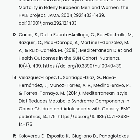
Mortality in Elderly European Men and Women: the
HALE project. JAMA. 2004;292:1433–1439.
doi:10.1001/jama.292.12.1433
Carlos, S., De La Fuente-Arrillaga, C., Bes-Rastrollo, M.,
Razquin, C., Rico-Campà, A., Martínez-González, M.
A., & Ruiz-Canela, M. (2018). Mediterranean Diet and
Health Outcomes in the SUN Cohort. Nutrients,
10(4), 439. https://doi.org/10.3390/nu10040439
Velázquez-López, L., Santiago-Díaz, G., Nava-
Hernández, J., Muñoz-Torres, A. V., Medina-Bravo, P.,
& Torres-Tamayo, M. (2014). Mediterranean-style
Diet Reduces Metabolic Syndrome Components in
Obese Children and Adolescents with Obesity. BMC
pediatrics, 14, 175. https://doi.org/10.1186/1471-2431-
14-175
Koloverou E., Esposito K., Giugliano D., Panagiotakos