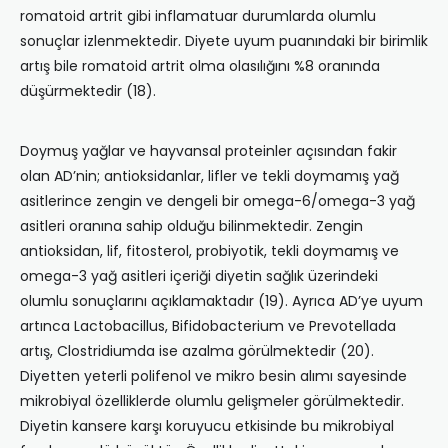
romatoid artrit gibi inflamatuar durumlarda olumlu
sonuçlar izlenmektedir. Diyete uyum puanındaki bir birimlik
artış bile romatoid artrit olma olasılığını %8 oranında
düşürmektedir (18).
Doymuş yağlar ve hayvansal proteinler açısından fakir
olan AD’nin; antioksidanlar, lifler ve tekli doymamış yağ
asitlerince zengin ve dengeli bir omega-6/omega-3 yağ
asitleri oranına sahip olduğu bilinmektedir. Zengin
antioksidan, lif, fitosterol, probiyotik, tekli doymamış ve
omega-3 yağ asitleri içeriği diyetin sağlık üzerindeki
olumlu sonuçlarını açıklamaktadır (19). Ayrıca AD’ye uyum
artınca Lactobacillus, Bifidobacterium ve Prevotellada
artış, Clostridiumda ise azalma görülmektedir (20).
Diyetten yeterli polifenol ve mikro besin alımı sayesinde
mikrobiyal özelliklerde olumlu gelişmeler görülmektedir.
Diyetin kansere karşı koruyucu etkisinde bu mikrobiyal