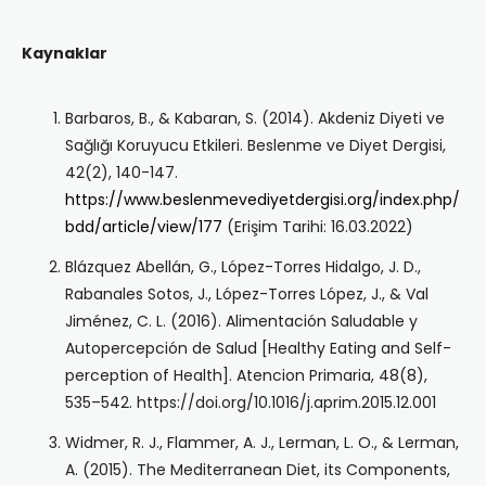
Kaynaklar
Barbaros, B., & Kabaran, S. (2014). Akdeniz Diyeti ve
Sağlığı Koruyucu Etkileri. Beslenme ve Diyet Dergisi,
42(2), 140-147.
https://www.beslenmevediyetdergisi.org/index.php/
bdd/article/view/177
(Erişim Tarihi: 16.03.2022)
Blázquez Abellán, G., López-Torres Hidalgo, J. D.,
Rabanales Sotos, J., López-Torres López, J., & Val
Jiménez, C. L. (2016). Alimentación Saludable y
Autopercepción de Salud [Healthy Eating and Self-
perception of Health]. Atencion Primaria, 48(8),
535–542. https://doi.org/10.1016/j.aprim.2015.12.001
Widmer, R. J., Flammer, A. J., Lerman, L. O., & Lerman,
A. (2015). The Mediterranean Diet, its Components,