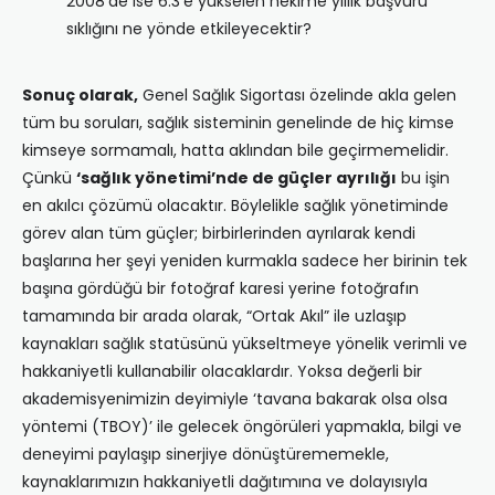
2008’de ise 6.3’e yükselen hekime yıllık başvuru
sıklığını ne yönde etkileyecektir?
Sonuç olarak,
Genel Sağlık Sigortası özelinde akla gelen
tüm bu soruları, sağlık sisteminin genelinde de hiç kimse
kimseye sormamalı, hatta aklından bile geçirmemelidir.
Çünkü
‘sağlık yönetimi’nde de güçler ayrılığı
bu işin
en akılcı çözümü olacaktır. Böylelikle sağlık yönetiminde
görev alan tüm güçler; birbirlerinden ayrılarak kendi
başlarına her şeyi yeniden kurmakla sadece her birinin tek
başına gördüğü bir fotoğraf karesi yerine fotoğrafın
tamamında bir arada olarak, “Ortak Akıl” ile uzlaşıp
kaynakları sağlık statüsünü yükseltmeye yönelik verimli ve
hakkaniyetli kullanabilir olacaklardır. Yoksa değerli bir
akademisyenimizin deyimiyle ‘tavana bakarak olsa olsa
yöntemi (TBOY)’ ile gelecek öngörüleri yapmakla, bilgi ve
deneyimi paylaşıp sinerjiye dönüştürememekle,
kaynaklarımızın hakkaniyetli dağıtımına ve dolayısıyla