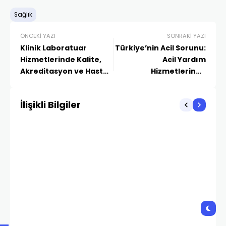
Sağlık
ÖNCEKI YAZI
SONRAKI YAZI
Klinik Laboratuar
Türkiye’nin Acil Sorunu:
Hizmetlerinde Kalite,
Acil Yardım
Akreditasyon ve Hasta
Hizmetlerinde
Güvenliği
Reorganizasyon-2
İlişikli Bilgiler