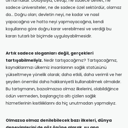
olmamalıdır. Dolayısıyla, cevap; ne sadece devlet, ne
sadece üniversiteler, ne de sadece özel sektördür, olamaz
da… Doğru olan; devletin neyi, ne kadar ve nasıl
yapacağına ve hatta neyi yapmayacağına, kendi
koşullarına göre doğru karar verebilmesi ve verdiği bu
kararı tutarlı bir biçimde uygulayabilmesidir.
Artık sadece sloganları değil, gerçekleri
tartışabilmeliyiz.
Nedir tartışacağımız? Tartışacağımız,
kaynaklarımızı ülkemiz insanlarının sağlık statüsünü
yükseltmeye yönelik olarak; daha etkili, daha verimli ve her
şeyden önemlisi daha hakkaniyetli kullanabilmek olmalıdır.
Bu tartışmanın, bazıolmazsa olmaz ilkelerini, olabildiğince
ödün vermeden, başlangıçta altı çizilen sağlık
hizmetlerinin kısıtlılıklarını da hiç unutmadan yapmalıyız.
Olmazsa olmaz denilebilecek bazı ilkeleri, dünya
deneyimlerini de göz önüne alarak, şu ana