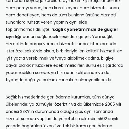
kamunun koyduğu kurallara uymaktır. Eşit koşullar demek;
hem parayı veren, hem kuralı koyan, hem hizmeti sunan,
hem denetleyen, hem de tüm bunların üstüne hizmeti
sunanlara ruhsat veren yapının aynı elde
toplanmamasıdır. İşte,
‘sağlık yönetimi’nde de güçler
ayrılığı
bunun sağlanabilmesinden geçer. Yani sağlık
hizmetinde parayı verenle hizmeti sunan; ister kamuda
ister özel sektörde olsun, birbirleriyle ‘en kaliteli’ hizmeti ‘en
iyi fiyat’”a verebilmek ve/veya alabilmek adına, bilgiye
dayalı olarak müzakere edebilmelidirler. Bunu eşit şartlarda
yapamadıkları sürece, ya hizmetin kalitesinde ya da
fiyatında doğruyu bulmak mümkün olmayabilecektir.
Sağlık hizmetlerinde geri ödeme kurumları, tüm dünya
ülkelerinde; ya tümüyle ‘özerk’tir ya da ülkemizde 2005 yılı
öncesi SSK’nın durumunda olduğu gibi, aynı zamanda
hizmet sunucu yapıları da yönetebilmektedir. 5502 sayılı
yasada öngörülen ‘özerk’ ve tek bir kamu geri ödeme