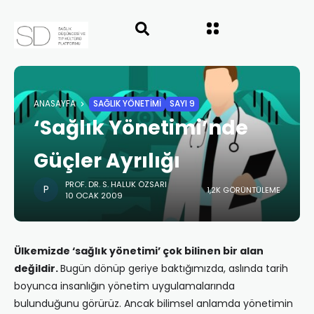
ANASAYFA
SAĞLIK YÖNETİMİ
SAYI 9
‘Sağlık Yönetimi’nde
Güçler Ayrılığı
PROF. DR. S. HALUK ÖZSARI
1,2K GÖRÜNTÜLEME
10 OCAK 2009
Ülkemizde ‘sağlık yönetimi’ çok bilinen bir alan
değildir.
Bugün dönüp geriye baktığımızda, aslında tarih
boyunca insanlığın yönetim uygulamalarında
bulunduğunu görürüz. Ancak bilimsel anlamda yönetimin