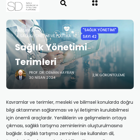
"SAĞLIK YÖNETIMI"
ANASAYFA
SAĞLIK YÖNETIMI VE POLITIKA
SAYI 42
Sağlık Yönetimi
Terimleri
PROF. DR. OSMAN HAYRAN
2,1K GÖRÜNTÜLEME
30 NISAN 2024
Kavramlar ve terimler, mesleki ve bilimsel konularda doğru
bilgi aktarımının sağlanması ve iyi iletişimin kurulabilmesi
için önemli araçlardır. Yeniliklerin ve gelişmelerin ortaya
çıkması, sağlıklı tartışma zeminlerinin oluşturulmasına
bağlıdır. Sağlıklı tartışma zeminleri ise kullanılan dil,