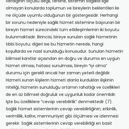
verdiğinin ölçüsü değil, tersine, sistemin sağlıkla ilgili
olmayan konularda toplumun ve bireylerin beklentileri ile
ne ölçüde uyumlu olduğunun bir göstergesidir. Herhangi
bir sorunu nedeniyle sağlık hizmet sistemine başvuran bir
bireyin hizmet sürecindeki tüm etkileşimlerinin iki boyutu
bulunmaktadır. Birincisi, bireye sunulan sağlık hizmetinin
tıbbi boyutu; diğeri ise bu hizmetin nerede, hangi
koşullarda ve nasıl sunulduğu konusudur. Sunulan hizmetin
bilimsel kanıtlar açısından en doğru ve duruma en uygun
hizmet olması, hatasız sunulması, bireyin “iyi olma”
durumu için gerekli ancak her zaman yeterli değildir.
Hizmeti sunan kişilerin hizmeti alanla kurdukları ilişkinin
niteliği, hizmetin sunulduğu ortamın rahatlığı ve özellikleri
de en az bilimsel doğruluk ve uygunluk kadar önemlidir.
İşte bu özelliklere “cevap verebilirlik” denmektedir (7).
Sağlık hizmet sistemlerinin cevap verebilirliğinin; etkinlik,
verimlilik, kalite, memnuniyet gibi ölçülmesi ve izlenmesi
gerekir. Sağlık sistemlerinin cevap verebilirliği en basit