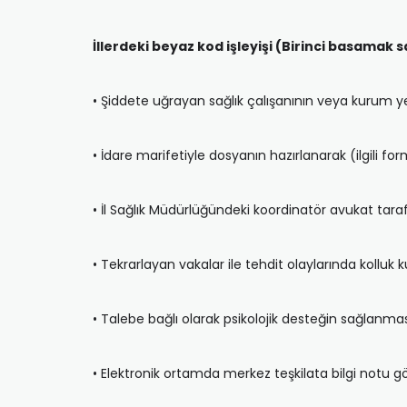
İllerdeki beyaz kod işleyişi (Birinci basamak
• Şiddete uğrayan sağlık çalışanının veya kurum yetk
• İdare marifetiyle dosyanın hazırlanarak (ilgili fo
• İl Sağlık Müdürlüğündeki koordinatör avukat tara
• Tekrarlayan vakalar ile tehdit olaylarında kolluk 
• Talebe bağlı olarak psikolojik desteğin sağlanmas
• Elektronik ortamda merkez teşkilata bilgi notu g