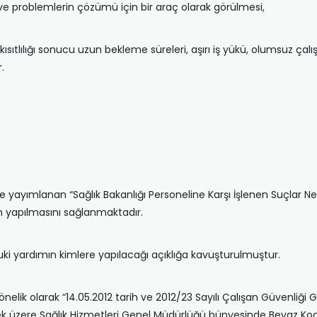
 ve problemlerin çözümü için bir araç olarak görülmesi,
 kısıtlılığı sonucu uzun bekleme süreleri, aşırı iş yükü, olumsuz ç
.
de yayımlanan “Sağlık Bakanlığı Personeline Karşı İşlenen Suçlar N
 yapılmasını sağlanmaktadır.
kuki yardımın kimlere yapılacağı açıklığa kavuşturulmuştur.
elik olarak “14.05.2012 tarih ve 2012/23 Sayılı Çalışan Güvenliği Ge
tmek üzere Sağlık Hizmetleri Genel Müdürlüğü bünyesinde Beyaz Kod