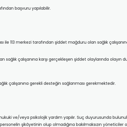
fından başvuru yapılabilir.
ile 113 merkezi tarafından şiddet mağduru olan sağlık çalışanına i
n sağlık çalışanına karşı gerçekleşen şiddet olaylarında olayın 
 sağlık çalışanına gerekli desteğin sağlanması gerekmektedir.
ukuki ve/veya psikolojik yardım yapılır. Suç duyurusunda bulunulu
i personelin şikâyetinin olup olmadığına bakılmaksızın yöneticiler ol