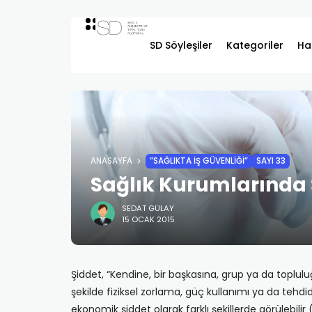
SD Söyleşiler
Kategoriler
Ha
ANASAYFA
”SAĞLIKTA İŞ GÜVENLIĞI”
SAYI 33
Sağlık Kurumlarında 
SEDAT GÜLAY
15 OCAK 2015
Şiddet, “Kendine, bir başkasına, grup ya da toplu
şekilde fiziksel zorlama, güç kullanımı ya da tehdid
ekonomik şiddet olarak farklı şekillerde görülebilir 