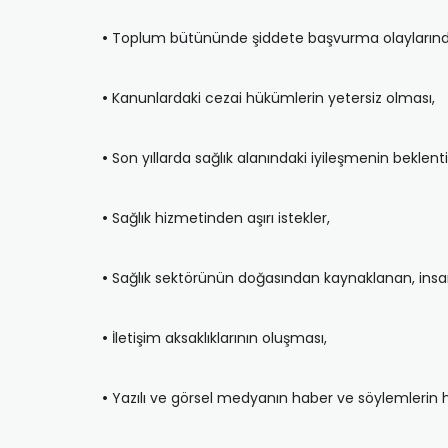
•
Toplum bütününde şiddete başvurma olaylarında ar
•
Kanunlardaki cezai hükümlerin yetersiz olması,
•
Son yıllarda sağlık alanındaki iyileşmenin beklentil
•
Sağlık hizmetinden aşırı istekler,
•
Sağlık sektörünün doğasından kaynaklanan, insan hay
•
İletişim aksaklıklarının oluşması,
•
Yazılı ve görsel medyanın haber ve söylemlerin h