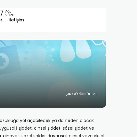
7
Ağu
2026
er
İletişim
1,3K GÖRÜNTÜLEME
 bozukluğa yol açabilecek ya da neden olacak
uygusal) şiddet, cinsel şiddet, sözel şiddet ve
, cinayet, sözel saldırı, duygusal, cinsel veya ırksal