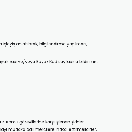
şleyiş anlatılarak, bilgilendirme yapılması,
duyulması ve/veya Beyaz Kod sayfasına bildirimin
r. Kamu görevlilerine karşı işlenen şiddet
ayı mutlaka adli mercilere intikal ettirmelidirler.