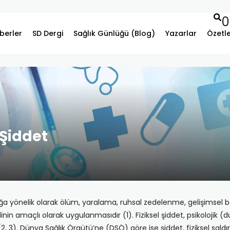
0
berler
SD Dergi
Sağlık Günlüğü (Blog)
Yazarlar
Özetl
Şiddet
luğa yönelik olarak ölüm, yaralama, ruhsal zedelenme, gelişimsel
inin amaçlı olarak uygulanmasıdır (1). Fiziksel şiddet, psikolojik (d
(2, 3). Dünya Sağlık Örgütü’ne (DSÖ) göre ise şiddet, fiziksel saldırı