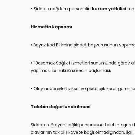
•
Şiddet mağduru personelin
kurum yetkilisi
tara
Hizmetin kapsamı
• Beyaz Kod Birimine şiddet başvurusunun yapılması 
• 1.Basamak Sağlık Hizmetleri sunumunda görev ala
yapılması ile hukuki sürecin başlaması,
• Olay nedeniyle fiziksel ve psikolojik zarar gören
Talebin değerlendirilmesi
Şiddete uğrayan sağlık personeline talebine göre h
olaylarının takibi şikâyete bağlı olmadığından, ilgil