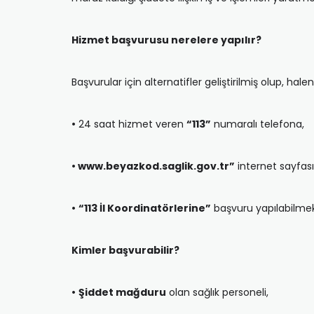
Hizmet başvurusu nerelere yapılır?
Başvurular için alternatifler geliştirilmiş olup, halen
•
24 saat hizmet veren
“113”
numaralı telefona,
• www.beyazkod.saglik.gov.tr”
internet sayfası
•
“113 İl Koordinatörlerine”
başvuru yapılabilmek
Kimler başvurabilir?
•
Şiddet mağduru
olan sağlık personeli,