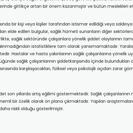
lerinde gittikçe artan bir önem kazanmıştır ve bütün meslekleri etk
rasında bir kişi veya kişiler tarafından istismar edildiği veya saldır
an elde edilen bulgular, sağlık hizmeti sunanların diğer sektörlerd
irlikte, sağlık sektöründe çalışanlara yönelik şiddet olaylarının 
alınmadığından istatistiklere tam olarak yansımamaktadır. Yarala
edir. Hastalar ve hasta yakınlarının sağlık çalışanlarına yönelik uyg
ünüldüğünde sağlık çalışanlarının şiddetkarşısında içinde bulunduk
et sırasında karşılaşacakları, fiziksel veya psikolojik açıdan zara
det son yıllarda artış eğilimi göstermektedir. Sağlık çalışanlarının 
nemli bir özelik olarak ön plana çıkmaktadır. Yapılan araştırmala
ha riskli olduğu gösterilmiştir.