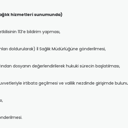
 sağlık hizmetleri sunumunda)
ilisinin 113’e bildirim yapması,
rmları doldurularak) İl Sağlık Müdürlüğüne gönderilmesi,
fından dosyanın değerlendirilerek hukuki sürecin başlatılması,
kuvvetleriyle irtibata geçilmesi ve valilik nezdinde girişimde bulun
ı,
önderilmesi.