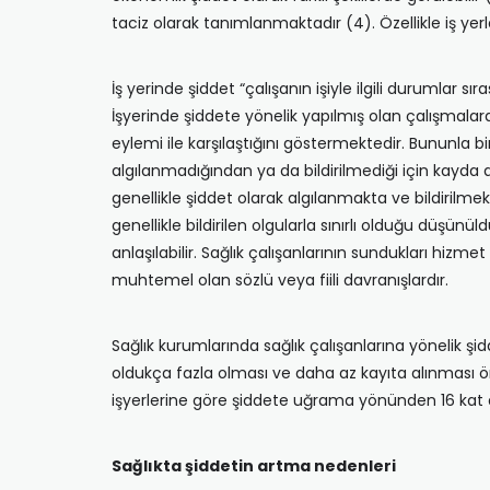
taciz olarak tanımlanmaktadır (4). Özellikle iş yer
İş yerinde şiddet “çalışanın işiyle ilgili durumlar sı
İşyerinde şiddete yönelik yapılmış olan çalışmalard
eylemi ile karşılaştığını göstermektedir. Bununla b
algılanmadığından ya da bildirilmediği için kayda 
genellikle şiddet olarak algılanmakta ve bildirilmekt
genellikle bildirilen olgularla sınırlı olduğu düş
anlaşılabilir. Sağlık çalışanlarının sundukları hizm
muhtemel olan sözlü veya fiili davranışlardır.
Sağlık kurumlarında sağlık çalışanlarına yönelik şid
oldukça fazla olması ve daha az kayıta alınması ö
işyerlerine göre şiddete uğrama yönünden 16 kat da
Sağlıkta şiddetin artma nedenleri