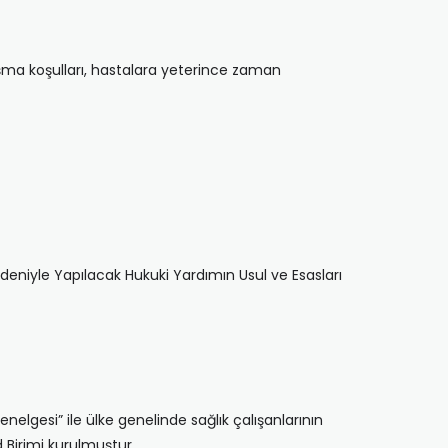
alışma koşulları, hastalara yeterince zaman
edeniyle Yapılacak Hukuki Yardımın Usul ve Esasları
nelgesi” ile ülke genelinde sağlık çalışanlarının
 Birimi kurulmuştur.