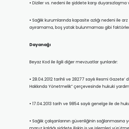
•
Diziler vs. nedeni ile şiddete karşı duyarsızlaşma
•
Sağlık kurumlarında kapasite azlığı nedeni ile arz
ayıramama, boş yatak bulunmaması gibi faktörler
Dayanağı
Beyaz Kod ile ilgili diğer mevzuatlar şunlardır:
•
28.04.2012 tarihli ve 28277 sayılı Resmi Gazete’ 
Hakkında Yönetmelik” çerçevesinde hukuki yardım
•
17.04.2013 tarih ve 9854 sayılı genelge ile de hu
•
Sağlık çalışanlarının güvenliğinin sağlanmasına yön
maruz kaldığı şiddete ilişkin iş ve işlemleri yürü