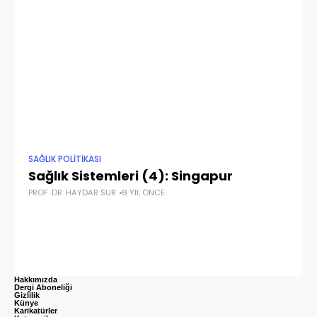
SAĞLIK POLITIKASI
SAY
Sağlık Sistemleri (4): Singapur
G
PROF. DR. HAYDAR SUR
8 YIL ÖNCE
PRO
Hakkımızda
Dergi Aboneliği
Gizlilik
Künye
Karikatürler