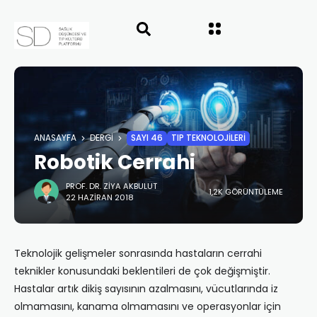
ANASAYFA
DERGI
SAYI 46
TIP TEKNOLOJİLERİ
Robotik Cerrahi
PROF. DR. ZIYA AKBULUT
1,2K GÖRÜNTÜLEME
22 HAZIRAN 2018
Teknolojik gelişmeler sonrasında hastaların cerrahi
teknikler konusundaki beklentileri de çok değişmiştir.
Hastalar artık dikiş sayısının azalmasını, vücutlarında iz
olmamasını, kanama olmamasını ve operasyonlar için