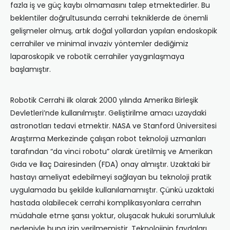
fazla iş ve güç kaybı olmamasını talep etmektedirler. Bu
beklentiler doğrultusunda cerrahi tekniklerde de önemli
gelişmeler olmuş, artık doğal yollardan yapılan endoskopik
cerrahiler ve minimal invaziv yöntemler dediğimiz
laparoskopik ve robotik cerrahiler yaygınlaşmaya
başlamıştır.
Robotik Cerrahi ilk olarak 2000 yılında Amerika Birleşik
Devletleri’nde kullanılmıştır. Geliştirilme amacı uzaydaki
astronotları tedavi etmektir. NASA ve Stanford Üniversitesi
Araştırma Merkezinde çalışan robot teknoloji uzmanları
tarafından “da vinci robotu” olarak üretilmiş ve Amerikan
Gıda ve İlaç Dairesinden (FDA) onay almıştır. Uzaktaki bir
hastayı ameliyat edebilmeyi sağlayan bu teknoloji pratik
uygulamada bu şekilde kullanılamamıştır. Çünkü uzaktaki
hastada olabilecek cerrahi komplikasyonlara cerrahın
müdahale etme şansı yoktur, oluşacak hukuki sorumluluk
nedeniyle buna izin verilmemiştir. Teknolojinin faydaları