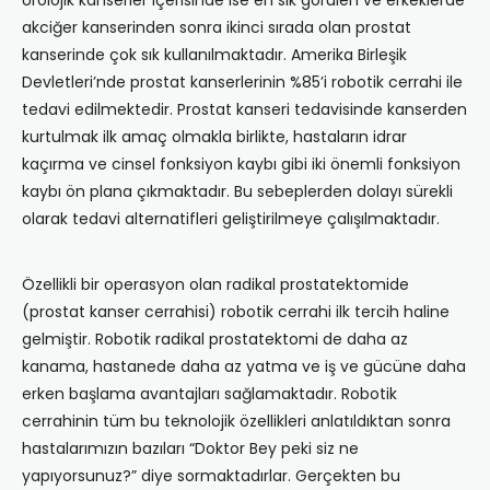
Ürolojik kanserler içerisinde ise en sık görülen ve erkeklerde
akciğer kanserinden sonra ikinci sırada olan prostat
kanserinde çok sık kullanılmaktadır. Amerika Birleşik
Devletleri’nde prostat kanserlerinin %85’i robotik cerrahi ile
tedavi edilmektedir. Prostat kanseri tedavisinde kanserden
kurtulmak ilk amaç olmakla birlikte, hastaların idrar
kaçırma ve cinsel fonksiyon kaybı gibi iki önemli fonksiyon
kaybı ön plana çıkmaktadır. Bu sebeplerden dolayı sürekli
olarak tedavi alternatifleri geliştirilmeye çalışılmaktadır.
Özellikli bir operasyon olan radikal prostatektomide
(prostat kanser cerrahisi) robotik cerrahi ilk tercih haline
gelmiştir. Robotik radikal prostatektomi de daha az
kanama, hastanede daha az yatma ve iş ve gücüne daha
erken başlama avantajları sağlamaktadır. Robotik
cerrahinin tüm bu teknolojik özellikleri anlatıldıktan sonra
hastalarımızın bazıları “Doktor Bey peki siz ne
yapıyorsunuz?” diye sormaktadırlar. Gerçekten bu