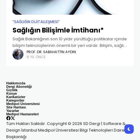
“SAĞLIĞIN DIJITALLEŞMESI”
Sağlığın Bilişimle İmtihanı*
Sağlık Bakanlığının son 10 yıldır yürüttüğü politikalar içinde
bilişim teknolojilerinin önemli bir yeri vardır. Bilişim, sağlık
reform sürecinde hem önemli bir politika başlığı olmuş
PROF. DR. SABAHATTIN AYDIN
8 YIL ÖNCE
hem de ajandadaki politikaların hayata geçirilmesinde
Hakkımızda
Dergi Aboneliği
Gizlilik
Künye
Karikatürler
Kategoriler
Medipol Üniversitesi
Site Haritası
Yazarlar
Medipol Hastaneleri
Tüm Hakları Saklıdır. Copyright © 2026 SD Dergi | Software &
Design İstanbul Medipol Üniversitesi Bilgi Teknolojileri Daire
Başkanlığı