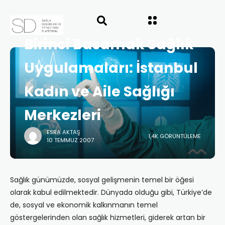
ANASAYFA
DOSYA KONULARI
"HALK SAĞLIĞI"
SAYI 3
Yerel Yönetimlerde
Birinci Basamak Sağlık
Uygulamaları: İstanbul
Kadın ve Aile Sağlığı
Merkezleri
ESRA AKTAŞ
1,4K GÖRÜNTÜLEME
10 TEMMUZ 2007
Sağlık günümüzde, sosyal gelişmenin temel bir öğesi
olarak kabul edilmektedir. Dünyada olduğu gibi, Türkiye’de
de, sosyal ve ekonomik kalkınmanın temel
göstergelerinden olan sağlık hizmetleri, giderek artan bir