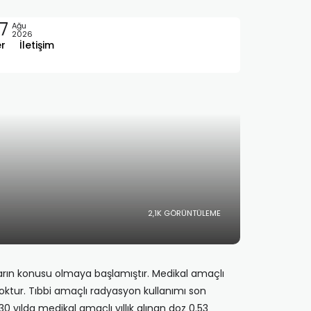
7
Ağu
2026
er
İletişim
2,1K GÖRÜNTÜLEME
rın konusu olmaya başlamıştır. Medikal amaçlı
oktur. Tıbbi amaçlı radyasyon kullanımı son
0 yılda medikal amaçlı yıllık alınan doz 0.53