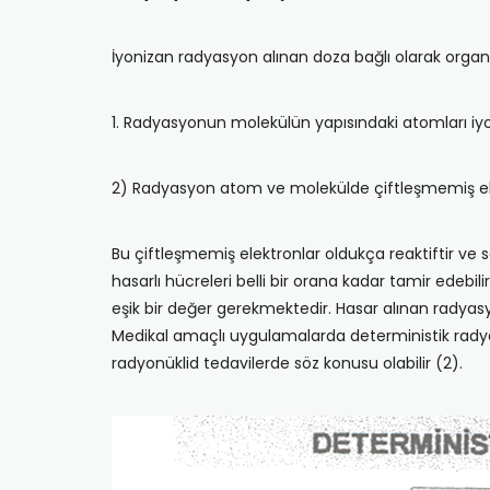
İyonizan radyasyon alınan doza bağlı olarak orga
1. Radyasyonun molekülün yapısındaki atomları iyon
2) Radyasyon atom ve molekülde çiftleşmemiş elek
Bu çiftleşmemiş elektronlar oldukça reaktiftir ve s
hasarlı hücreleri belli bir orana kadar tamir edebi
eşik bir değer gerekmektedir. Hasar alınan radyasyo
Medikal amaçlı uygulamalarda deterministik radya
radyonüklid tedavilerde söz konusu olabilir (2).