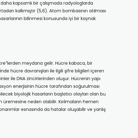
rı daha kapsamlı bir çalışmada radyologlarda
rtadan kalkmıştır (5,6). Atom bombasının atılması
sarlarının bilinmesi konusunda iyi bir kaynak
hücre”lerden meydana gelir. Hücre kabaca, bir
 hücre davranışları ile ilgili şifre bilgileri içeren
ler ile DNA zincirlerinden oluşur. Hücrenin yapı
adyasyon enerjisinin hücre tarafından soğurulması
ek biyolojik hasarların başlatıcı olayları olan bu
rin üremesine neden olabilir. Kırılmaların hemen
onarımlar esnasında da hatalar oluşabilir ve yanlış