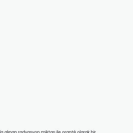
a alınan radyasyon miktarı ile orantılı olarak bir