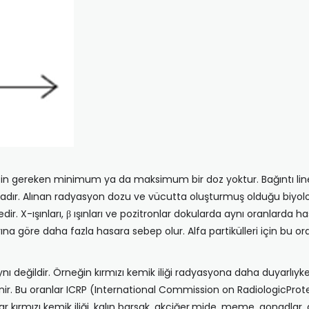
ı için gereken minimum ya da maksimum bir doz yoktur. Bağıntı lin
tadır. Alınan radyasyon dozu ve vücutta oluşturmuş olduğu biyoloji
X-ışınları, β ışınları ve pozitronlar dokularda aynı oranlarda has
arına göre daha fazla hasara sebep olur. Alfa partikülleri için bu ora
 değildir. Örneğin kırmızı kemik iliği radyasyona daha duyarlıyke
elirlenir. Bu oranlar ICRP (International Commission on RadiologicP
ar kırmızı kemik iliği, kalın barsak, akciğer,mide, meme, gonadlar