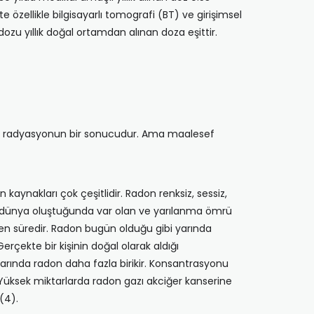
 özellikle bilgisayarlı tomografi (BT) ve girişimsel
zu yıllık doğal ortamdan alınan doza eşittir.
etik radyasyonun bir sonucudur. Ama maalesef
ynakları çok çeşitlidir. Radon renksiz, sessiz,
m dünya oluştuğunda var olan ve yarılanma ömrü
en süredir. Radon bugün olduğu gibi yarında
çekte bir kişinin doğal olarak aldığı
larında radon daha fazla birikir. Konsantrasyonu
 Yüksek miktarlarda radon gazı akciğer kanserine
(4).