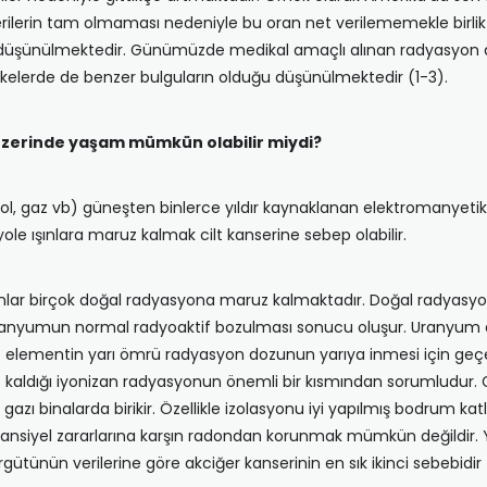
erilerin tam olmaması nedeniyle bu oran net verilememekle birlikte
ığı düşünülmektedir. Günümüzde medikal amaçlı alınan radyasyon do
kelerde de benzer bulguların olduğu düşünülmektedir (1-3).
zerinde yaşam mümkün olabilir miydi?
petrol, gaz vb) güneşten binlerce yıldır kaynaklanan elektromany
ole ışınlara maruz kalmak cilt kanserine sebep olabilir.
lar birçok doğal radyasyona maruz kalmaktadır. Doğal radyasyon ka
ır. Uranyumun normal radyoaktif bozulması sonucu oluşur. Uranyu
tif elementin yarı ömrü radyasyon dozunun yarıya inmesi için geç
ldığı iyonizan radyasyonun önemli bir kısmından sorumludur. Ger
 binalarda birikir. Özellikle izolasyonu iyi yapılmış bodrum kat
 Potansiyel zararlarına karşın radondan korunmak mümkün değildir.
ünün verilerine göre akciğer kanserinin en sık ikinci sebebidir 