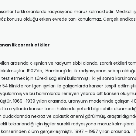
nlar farklı oranlarda radyasyona maruz kalmaktadır. Medikal ışın
 söz konusu olduğu erken evrede tanı konulamaz. Gerçek endikasyo
nan ilk zararlı etkiler
lları arasında x-ışınları ve radyum tıbbi alanda, zararlı etkileri t
dökülmüştür. 1902’de, Hamburg’da, ilk radyasyonun sebep olduğu k
est etmek için sürekli sağ elini kullanmıştı. İki yıl sonra karsinoma 
4 klinikte röntgen ışınları ile çalışanlarda kanser tespit edilmiştir.
ulanmış ve bu hanımlarda ilerleyen yıllarda cilt kanseri oluşmuşt
ştür. 1869 -1939 yılları arasında, uranyum madeninde çalışan 4
tta o yıllarda kanser tanısı hakkında yeterli bilgi sahibi olunmadığ
arın dudaklarında nekroz ve aplastik anemi görülmüş, araştırıldığınd
ekli tekrarlandığı için işçiler sürekli radyasyona maruz kalmışlardı
üs kanserinden ölüm gerçekleşmiştir. 1897 – 1957 yılları arasında,