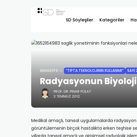
SD Söyleşiler
Kategoriler
Ha
ANASAYFA
”TIPTA TEKNOLOJININ KULLANIMI”
SAYI 
Radyasyonun Biyolojik
PROF. DR. PINAR POLAT
2 TEMMUZ 2012
Medikal amaçlı, tanısal uygulamalarda radyasyon 
görüntülemenin birçok hastalıkta erken teşhise se
yıllarda tanısal amaçlı ve girişimsel radyolojik iş