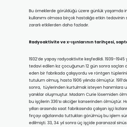
Bu örneklerde görüldüğü üzere günlük yaşamda insa
kullanımı olmasa birçok hastalığa etkin tedavinin
zararlı etkilerden daha fazladır.
Radyoaktivite ve x-ışınlarının tarihçesi, sapta
1932’de yapay radyoaktivite keşfedildi. 1939–1945 yı
tedavi edilen kız çocuğunun 12 gün sonra saçları 
eden bir fabrikada çalışıyordu ve röntgen tüplerini t
tutulum olmuş, hasta 1906 yılında ölmüştür. 1911’de 5
sonra, tüylerinden kurtulmak isteyen hanımlara uyg
yanıklar oluşmuştur. Madam Curie lösemiden ölmü
bu işçilerin 336’sı akciğer kanserinden ölmüştür. Ha
yılları arasında saat fabrikasında çalışan işçi kızl
fırçayı ağızlarında tuttukları görülmüş bu işlem sür
edilmişti. 33, 34 yıl sonra üç işçide paranazal sin