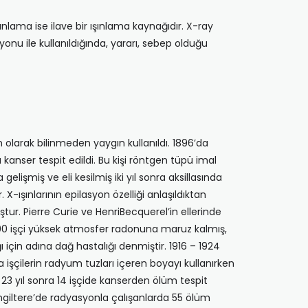
lama ise ilave bir ışınlama kaynağıdır. X-ray
nu ile kullanıldığında, yararı, sebep olduğu
am olarak bilinmeden yaygın kullanıldı. 1896’da
anser tespit edildi. Bu kişi röntgen tüpü imal
gelişmiş ve eli kesilmiş iki yıl sonra aksillasında
 X-ışınlarının epilasyon özelliği anlaşıldıktan
ur. Pierre Curie ve HenriBecquerel’in ellerinde
00 işçi yüksek atmosfer radonuna maruz kalmış,
ı için adına dağ hastalığı denmiştir. 1916 – 1924
a işçilerin radyum tuzları içeren boyayı kullanırken
. 23 yıl sonra 14 işçide kanserden ölüm tespit
 İngiltere’de radyasyonla çalışanlarda 55 ölüm