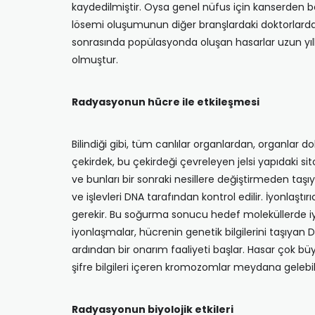
kaydedilmiştir. Oysa genel nüfus için kanserden b
lösemi oluşumunun diğer branşlardaki doktorlarda
sonrasında popülasyonda oluşan hasarlar uzun yıll
olmuştur.
Radyasyonun hücre ile etkileşmesi
Bilindiği gibi, tüm canlılar organlardan, organlar
çekirdek, bu çekirdeği çevreleyen jelsi yapıdaki sito
ve bunları bir sonraki nesillere değiştirmeden taş
ve işlevleri DNA tarafından kontrol edilir. İyonlaşt
gerekir. Bu soğurma sonucu hedef moleküllerde iyo
iyonlaşmalar, hücrenin genetik bilgilerini taşıyan 
ardından bir onarım faaliyeti başlar. Hasar çok bü
şifre bilgileri içeren kromozomlar meydana gelebili
Radyasyonun biyolojik etkileri