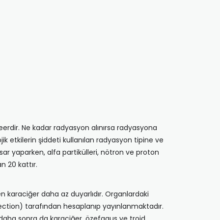
eerdir. Ne kadar radyasyon alınırsa radyasyona
k etkilerin şiddeti kullanılan radyasyon tipine ve
ar yaparken, alfa partikülleri, nötron ve proton
n 20 kattır.
n karaciğer daha az duyarlıdır. Organlardaki
rotection) tarafından hesaplanıp yayınlanmaktadır.
, daha sonra da karaciğer, özefagus ve troid