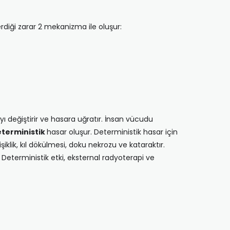
diği zarar 2 mekanizma ile oluşur:
yı değiştirir ve hasara uğratır. İnsan vücudu
terministik
hasar oluşur. Deterministik hasar için
klik, kıl dökülmesi, doku nekrozu ve kataraktır.
eterministik etki, eksternal radyoterapi ve