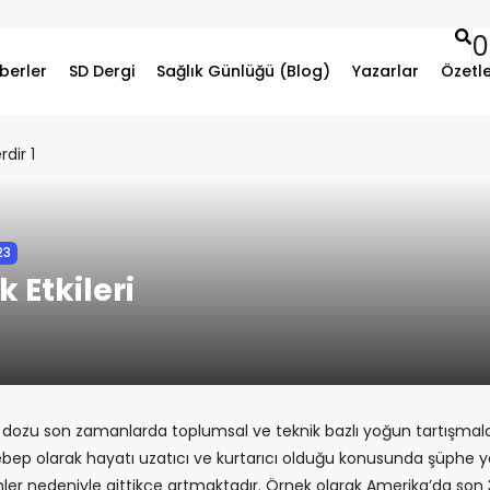
0
berler
SD Dergi
Sağlık Günlüğü (Blog)
Yazarlar
Özetl
23
 Etkileri
dozu son zamanlarda toplumsal ve teknik bazlı yoğun tartışmala
bep olarak hayatı uzatıcı ve kurtarıcı olduğu konusunda şüphe y
lemler nedeniyle gittikçe artmaktadır. Örnek olarak Amerika’da son 3