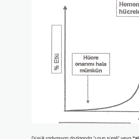
Düşük radyasyon dozlarında “uzun süreli” veya
“s