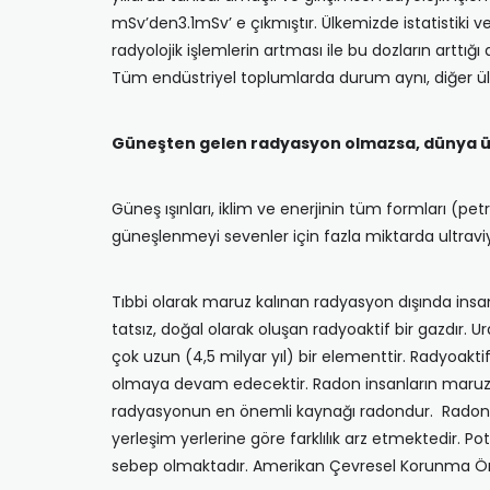
mSv’den3.1mSv’ e çıkmıştır. Ülkemizde istatistiki v
radyolojik işlemlerin artması ile bu dozların artt
Tüm endüstriyel toplumlarda durum aynı, diğer ül
Güneşten gelen radyasyon olmazsa, dünya ü
Güneş ışınları, iklim ve enerjinin tüm formları (
güneşlenmeyi sevenler için fazla miktarda ultraviy
Tıbbi olarak maruz kalınan radyasyon dışında insan
tatsız, doğal olarak oluşan radyoaktif bir gazd
çok uzun (4,5 milyar yıl) bir elementtir. Radyoak
olmaya devam edecektir. Radon insanların maruz ka
radyasyonun en önemli kaynağı radondur. Radon gazı
yerleşim yerlerine göre farklılık arz etmektedir.
sebep olmaktadır. Amerikan Çevresel Korunma Örgüt