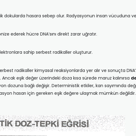
nik dokularda hasara sebep olur. Radyasyonun insan vücuduna ver
ize ederek hücre DNA’sını direkt zarar uğratır.
tronlara sahip serbest radikaller oluşturur.
erbest radikaller kimyasal reaksiyonlarda yer alır ve sonuçta DNA’
lir. Ancak eşik değer üzerindeki doza kısa sürede maruz kalınırsa
de
n dozuna bağlı değişir. Deterministik etkiler, kan sayımında değişi
syon hasarı için gereken eşik değere ulaşmak mümkün değildir. D