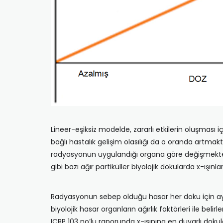
Lineer-eşiksiz modelde, zararlı etkilerin oluşmas
bağlı hastalık gelişim olasılığı da o oranda artmak
radyasyonun uygulandığı organa göre değişmektedir. 
gibi bazı ağır partiküller biyolojik dokularda x-ışınl
Radyasyonun sebep olduğu hasar her doku için aynı
biyolojik hasar organların ağırlık faktörleri ile b
ICRP 103 no’lu raporunda x-ışınına en duyarlı dokul