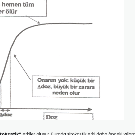
itokastik”
etkiler oluşur. Burada sitokastik etki daha önceki yıllard