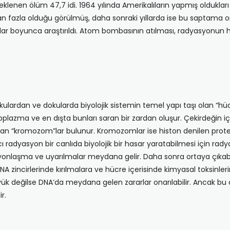
eklenen ölüm 47,7 idi. 1964 yılında Amerikalıların yapmış oldukla
n fazla olduğu görülmüş, daha sonraki yıllarda ise bu saptama o
ar boyunca araştırıldı. Atom bombasının atılması, radyasyonun ha
 dokulardan ve dokularda biyolojik sistemin temel yapı taşı olan “
plazma ve en dışta bunları saran bir zardan oluşur. Çekirdeğin içinde
ıyan “kromozom”lar bulunur. Kromozomlar ise histon denilen protein
ırıcı radyasyon bir canlıda biyolojik bir hasar yaratabilmesi için r
nlaşma ve uyarılmalar meydana gelir. Daha sonra ortaya çıkabilec
DNA zincirlerinde kırılmalara ve hücre içerisinde kimyasal toksinle
yük değilse DNA’da meydana gelen zararlar onarılabilir. Ancak bu 
r.