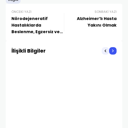
ÖNCEKI YAZI
SONRAKI YAZI
Nörodejeneratif
Alzheimer’lı Hasta
Hastalıklarda
Yakını Olmak
Beslenme, Egzersiz ve
Yaşam Tarzı
Değişiklikleri
İlişikli Bilgiler