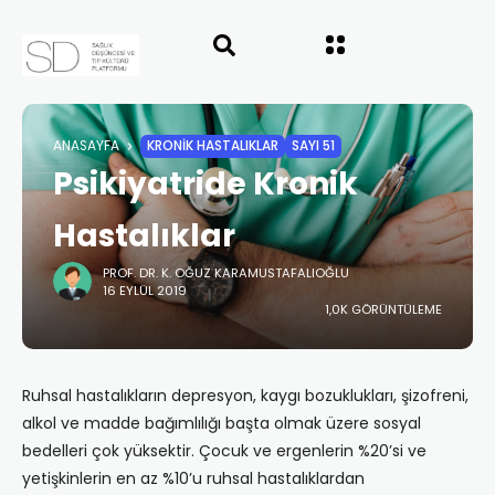
ANASAYFA
KRONİK HASTALIKLAR
SAYI 51
Psikiyatride Kronik
Hastalıklar
PROF. DR. K. OĞUZ KARAMUSTAFALIOĞLU
16 EYLÜL 2019
1,0K GÖRÜNTÜLEME
Ruhsal hastalıkların depresyon, kaygı bozuklukları, şizofreni,
alkol ve madde bağımlılığı başta olmak üzere sosyal
bedelleri çok yüksektir. Çocuk ve ergenlerin %20’si ve
yetişkinlerin en az %10’u ruhsal hastalıklardan