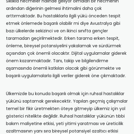
Sıklıkla hecmeler halinde geliyor olmaları bir hecmenin
ardından diğerinin gelmesi ihtimalini daha çok
arttırmaktadır. Bu hastalıklarla ilgili yükü önceden tespit
etmek önlemede başarılı olabilir mi diye Avustralya gibi
bazı ülkelerde sekizinci ve on ikinci sınıfta gençler
taramadan geçirilmektedir. Erken tarama erken tespit,
önleme, bireysel potansiyelini yakalamak ve sürdürmek
açısından çok önemli olacaktır. Dijital uygulamalar giderek
önem kazanmaktadır. Tanı, takip ve bilgilendirme
aşamasında önemli katkıları olacak gibi görünmekte ve
başarılı uygulamalarla ilgili veriler giderek öne çıkmaktadır.
Ülkemizde bu konuda başarılı olmak için ruhsal hastalıklar
yükünü saptamak gerekecektir. Yapılan geçmiş çalışmalar
temel bir fikir üretmekten öteye gitmeyip ülkemiz için yol
gösterici nitelikte değildir. Ruhsal hastalıklar yükünün tıbbi
bakım maliyetine etkisi, yeti yitimi yaratması ve üreticilik
azaltmasının yanı sıra bireysel potansiyel azaltıcı etkisi