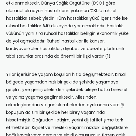
etkilenmektedir. Dünya Sağlık Örgütüne (DSÖ) göre
ölümcül olmayan hastalıkların yükünün %30’u ruhsal
hastalıklar sebebiyledir. Tüm hastalıklar yükü içerisinde ise
ruhsal hastalıklar %10 düzeyinde yer almaktadır. Hastalık
yükünün yanı sıra ruhsal hastalıklar belirgin ekonomik yüke
de yol açmaktadır. Ruhsal hastalıklar ile kanser,
kardiyovasküler hastalıklar, diyabet ve obezite gibi kronik
tıbbi sorunlar arasında da önemli bir ilişki vardır (1).
Yıllar içerisinde yaşam koşulları hızla değişmektedir. Kırsal
bölgede yaşamdan hızlı bir şekilde şehirde yaşamaya
geçilmiş ve geniş ailelerden çekirdek aileye hatta bireysel
ve yalnız yaşama geçilmektedir. Ailesinden,
arkadaşlarından ve günlük rutinlerden ayrılmanın verdiği
kopuşun acısını bir şekilde her birey yaşamında
hissetmiştir. Doğrudan iletişim, yerini dijital iletişime terk
etmektedir. Kişisel ve mesleki yaşamımızdaki değişikliklere
bağlı kaygılı veya gergin ve sinirli olmuşuzdur. Bazen anlık