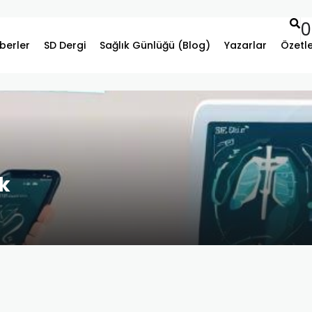
0
berler
SD Dergi
Sağlık Günlüğü (Blog)
Yazarlar
Özetl
ık