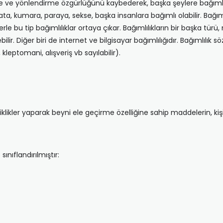
ürme ve yönlendirme özgürlüğünü kaybederek, başka şeylere bağımlı 
ata, kumara, paraya, sekse, başka insanlara bağımlı olabilir. Bağı
rle bu tip bağımlılıklar ortaya çıkar. Bağımlılıkların bir başka türü
ebilir. Diğer biri de internet ve bilgisayar bağımlılığıdır. Bağımlıl
leptomani, alışveriş vb sayılabilir).
şiklikler yaparak beyni ele geçirme özelliğine sahip maddelerin, 
ınıflandırılmıştır: