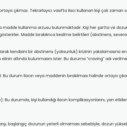
irti ortaya çıkmaz. Tekrarlayıcı vasıfta ilacı kullanan kişi çok zama
eya madde kullanma arzusu bulunmaktadır. Kişi her şartta ve dozunu
li gösterirler. Madde bırakılınca kesilme belirtileri (abstinens, se
arak kendisini bir abstinens (yoksunluk) krizinin yakalamasına en
linin altında bulunmasını ister. Bu duruma “craving” adı verilme
: Bu durum ilacın veya maddenin bırakılması halinde ortaya çıkan ş
 Bu durumda, kişi kullandığı ilacın komplikasyonlarını, yan etkilerin
şı, başlangıç dozunun yeterli olmaması sebebiyle, dozun yükselt