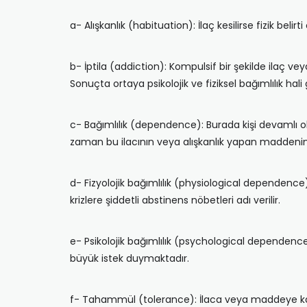
a- Alışkanlık (habituation): İlaç kesilirse fizik bel
b- İptila (addiction): Kompulsif bir şekilde ilaç v
Sonuçta ortaya psikolojik ve fiziksel bağımlılık ha
c- Bağımlılık (dependence): Burada kişi devamlı ol
zaman bu ilacının veya alışkanlık yapan maddenin e
d- Fizyolojik bağımlılık (physiological dependence)
krizlere şiddetli abstinens nöbetleri adı verilir.
e- Psikolojik bağımlılık (psychological dependence):
büyük istek duymaktadır.
f- Tahammül (tolerance): İlaca veya maddeye kar