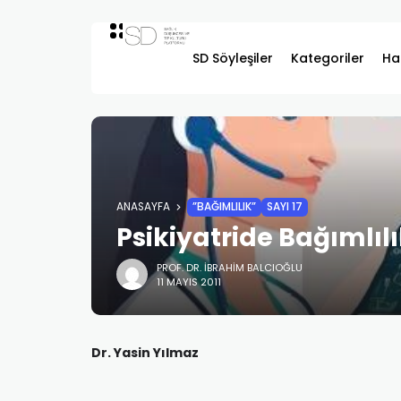
SD Söyleşiler
Kategoriler
Ha
ANASAYFA
”BAĞIMLILIK”
SAYI 17
Psikiyatride Bağımlıl
PROF. DR. İBRAHIM BALCIOĞLU
11 MAYIS 2011
Dr. Yasin Yılmaz