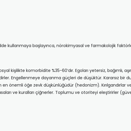
adde kullanmaya başlayınca, nörokimyasal ve farmakolojik faktörler
sosyal kişilikte komorbidite %35-60’dır. Egoları yetersiz, bağımlı, aşı
ldirler. Engellenmeye dayanma güçleri de düşüktür. Kararsız bir d
ren en önemli öğe zevk düşkünlüğüdür (hedonizm). Kırılgandırlar ve 
yasaları ve kuralları çiğnerler. Toplumu ve otoriteyi eleştirirler (güv