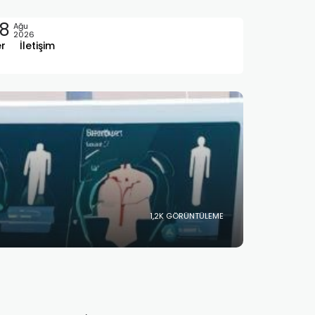
8
Ağu
2026
er
İletişim
1,2K GÖRÜNTÜLEME