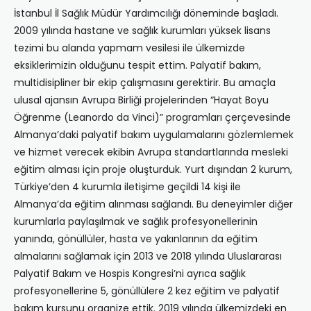
İstanbul İl Sağlık Müdür Yardımcılığı döneminde başladı.
2009 yılında hastane ve sağlık kurumları yüksek lisans
tezimi bu alanda yapmam vesilesi ile ülkemizde
eksiklerimizin olduğunu tespit ettim. Palyatif bakım,
multidisipliner bir ekip çalışmasını gerektirir. Bu amaçla
ulusal ajansın Avrupa Birliği projelerinden “Hayat Boyu
Öğrenme (Leanordo da Vinci)” programları çerçevesinde
Almanya’daki palyatif bakım uygulamalarını gözlemlemek
ve hizmet verecek ekibin Avrupa standartlarında mesleki
eğitim alması için proje oluşturduk. Yurt dışından 2 kurum,
Türkiye’den 4 kurumla iletişime geçildi 14 kişi ile
Almanya’da eğitim alınması sağlandı. Bu deneyimler diğer
kurumlarla paylaşılmak ve sağlık profesyonellerinin
yanında, gönüllüler, hasta ve yakınlarının da eğitim
almalarını sağlamak için 2013 ve 2018 yılında Uluslararası
Palyatif Bakım ve Hospis Kongresi’ni ayrıca sağlık
profesyonellerine 5, gönüllülere 2 kez eğitim ve palyatif
bakım kursunu organize ettik. 2019 yılında ülkemizdeki en