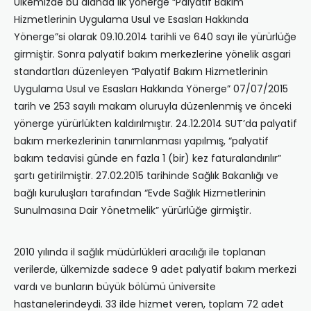
Ülkemizde bu alanda ilk yönerge “Palyatif Bakım
Hizmetlerinin Uygulama Usul ve Esasları Hakkında
Yönerge”si olarak 09.10.2014 tarihli ve 640 sayı ile yürürlüğe
girmiştir. Sonra palyatif bakım merkezlerine yönelik asgari
standartları düzenleyen “Palyatif Bakım Hizmetlerinin
Uygulama Usul ve Esasları Hakkında Yönerge” 07/07/2015
tarih ve 253 sayılı makam oluruyla düzenlenmiş ve önceki
yönerge yürürlükten kaldırılmıştır. 24.12.2014 SUT’da palyatif
bakım merkezlerinin tanımlanması yapılmış, “palyatif
bakım tedavisi günde en fazla 1 (bir) kez faturalandırılır”
şartı getirilmiştir. 27.02.2015 tarihinde Sağlık Bakanlığı ve
bağlı kuruluşları tarafından “Evde Sağlık Hizmetlerinin
Sunulmasına Dair Yönetmelik” yürürlüğe girmiştir.
2010 yılında il sağlık müdürlükleri aracılığı ile toplanan
verilerde, ülkemizde sadece 9 adet palyatif bakım merkezi
vardı ve bunların büyük bölümü üniversite
hastanelerindeydi. 33 ilde hizmet veren, toplam 72 adet