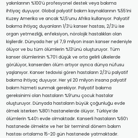
yakınlarının %100’ü profesyonel destek veya bakıma
ihtiyaç duyuyor. Global palyatif bakım kaynaklarının %55’ini
Kuzey Amerika ve ancak %1,5’unu Afrika kullanıyor. Palyatif
bakıma ihtiyaç duyanların 1/3’ü kanser hastası, 2/3’ü ise
organ yetmezliği, enfeksiyon, nörolojik hastalıkları olan
kişilerdir. Dünyada her yıl 7,9 milyon insan kanser nedeniyle
ölüyor ve bu tüm ölümlerin %13’ünü oluşturuyor. Tüm
kanser ölümlerinin %70’i düşük ve orta gelirli ülkelerde
görülüyor, kanserden ölüm artıyor ayrıca dünya nüfusu
yaşlanıyor. Kanser tedavisi gören hastaların 2/3’ü palyatif
bakıma ihtiyaç duyuyor. Her yıl 20 milyon insana palyatif
bakım hizmeti sunmak gerekiyor. Palyatif bakıma
gereksinimi olan hastaların %9’unu çocuk hastalar
oluşturuyor. Dünyada hastaların büyük çoğunluğu evde
ölmek isterken %80’i hastanelerde ölüyor. Türkiye’de
ölümlerin %40’ı evde olmaktadır. Kanserli hastaların %60’ı
hastanede ölmekte ve her bir terminal dönem bakım
hastası ortalama 15-20 gün hastanede yatmaktadır.