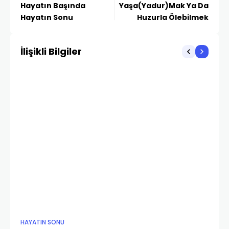
Hayatın Başında
Yaşa(Yadur)Mak Ya Da
Hayatın Sonu
Huzurla Ölebilmek
İlişikli Bilgiler
HAYATIN SONU
HA