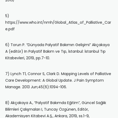
2013/
5)
https://www.who.int/nmh/Global_Atlas_of_Palliative_Car
e.pdf
6) Torun P. “Dünyada Palyatif Bakımın Gelişimi” Akçakaya
A (editör) In Palyatif Bakım ve Tıp, İstanbul: İstanbul Tıp
Kitabevleri, 2019, pp.7-10.
7) Lynch T1, Connor S, Clark D. Mapping Levels of Palliative
Care Development: A Global Update. J Pain Symptom
Manage. 2013 Jun;45(6):1094-106.
8) Akçakaya A., “Palyatif Bakımda Eğitim”, Güncel Sağlık
Bilimleri Çalışmaları I, Tuncay Özgünen, Editör,
Akademisyen Kitabevi A.Ş., Ankara, 2019, ss.1-9,