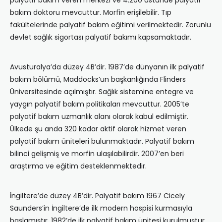
palyatif bakım veren merkezi ve 4.200 üstünde palyatif
bakım doktoru mevcuttur. Morfin erişilebilir. Tıp
fakültelerinde palyatif bakım eğitimi verilmektedir. Zorunlu
devlet sağlık sigortası palyatif bakımı kapsamaktadır.
Avusturalya’da düzey 4B’dir. 1987’de dünyanın ilk palyatif
bakım bölümü, Maddocks’un başkanlığında Flinders
Üniversitesinde açılmıştır. Sağlık sistemine entegre ve
yaygın palyatif bakım politikaları mevcuttur. 2005’te
palyatif bakım uzmanlık alanı olarak kabul edilmiştir.
Ülkede şu anda 320 kadar aktif olarak hizmet veren
palyatif bakım üniteleri bulunmaktadır. Palyatif bakım
bilinci gelişmiş ve morfin ulaşılabilirdir. 2007’en beri
araştırma ve eğitim desteklenmektedir.
İngiltere’de düzey 4B’dir. Palyatif bakım 1967 Cicely
Saunders’in İngiltere’de ilk modern hospisi kurmasıyla
başlamıştır. 1982’de ilk palyatif bakım ünitesi kurulmuştur.