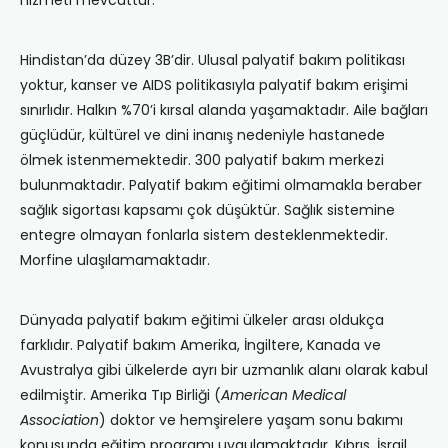
hizmeti mevcuttur.
Hindistan’da düzey 3B’dir. Ulusal palyatif bakım politikası
yoktur, kanser ve AIDS politikasıyla palyatif bakım erişimi
sınırlıdır. Halkın %70’i kırsal alanda yaşamaktadır. Aile bağları
güçlüdür, kültürel ve dini inanış nedeniyle hastanede
ölmek istenmemektedir. 300 palyatif bakım merkezi
bulunmaktadır. Palyatif bakım eğitimi olmamakla beraber
sağlık sigortası kapsamı çok düşüktür. Sağlık sistemine
entegre olmayan fonlarla sistem desteklenmektedir.
Morfine ulaşılamamaktadır.
Dünyada palyatif bakım eğitimi ülkeler arası oldukça
farklıdır. Palyatif bakım Amerika, İngiltere, Kanada ve
Avustralya gibi ülkelerde ayrı bir uzmanlık alanı olarak kabul
edilmiştir. Amerika Tıp Birliği (
American Medical
Association
) doktor ve hemşirelere yaşam sonu bakımı
konusunda eğitim programı uygulamaktadır. Kıbrıs, İsrail,