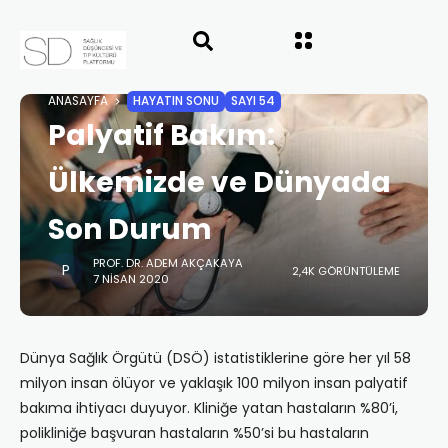
ANASAYFA
HAYATIN SONU
SAYI 54
Palyatif Bakım:
Ülkemizde ve Dünyada
Son Durum
PROF. DR. ADEM AKÇAKAYA
2,4K GÖRÜNTÜLEME
7 NISAN 2020
Dünya Sağlık Örgütü (DSÖ) istatistiklerine göre her yıl 58
milyon insan ölüyor ve yaklaşık 100 milyon insan palyatif
bakıma ihtiyacı duyuyor. Kliniğe yatan hastaların %80’i,
polikliniğe başvuran hastaların %50’si bu hastaların