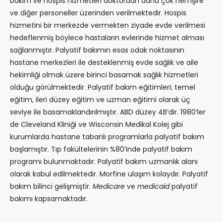
bakım ve hospis hizmetleri doktordan daha çok hemşire
ve diğer personeller üzerinden verilmektedir. Hospis
hizmetini bir merkezde vermekten ziyade evde verilmesi
hedeflenmiş böylece hastaların evlerinde hizmet alması
sağlanmıştır. Palyatif bakımın esas odak noktasının
hastane merkezleri ile desteklenmiş evde sağlık ve aile
hekimliği olmak üzere birinci basamak sağlık hizmetleri
olduğu görülmektedir. Palyatif bakım eğitimleri; temel
eğitim, ileri düzey eğitim ve uzman eğitimi olarak üç
seviye ile basamaklandırılmıştır. ABD düzey 4B’dir. 1980’ler
de Cleveland Kliniği ve Wisconsin Medikal Kolej gibi
kurumlarda hastane tabanlı programlarla palyatif bakım
başlamıştır. Tıp fakültelerinin %80’inde palyatif bakım
programı bulunmaktadır. Palyatif bakım uzmanlık alanı
olarak kabul edilmektedir. Morfine ulaşım kolaydır. Palyatif
bakım bilinci gelişmiştir.
Medicare
ve
medicaid
palyatif
bakımı kapsamaktadır.