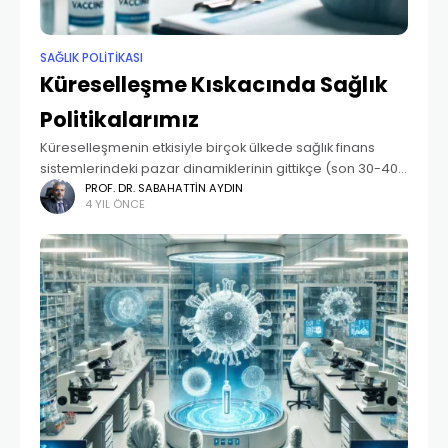
SAĞLIK POLITIKASI
Küreselleşme Kıskacında Sağlık
Politikalarımız
Küreselleşmenin etkisiyle birçok ülkede sağlık finans
sistemlerindeki pazar dinamiklerinin gittikçe (son 30-40
yıldır) daha fazla etkili olduğunu göz ardı edemeyiz.
PROF. DR. SABAHATTIN AYDIN
4 YIL ÖNCE
1980’lerde başlayan yeni liberal akım dalga dalga
yayılarak devam etti.