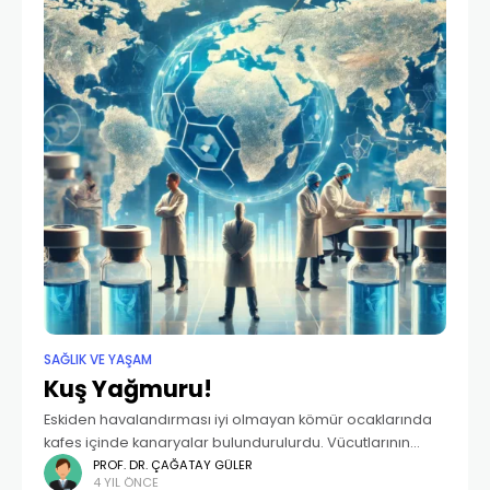
SAĞLIK VE YAŞAM
Kuş Yağmuru!
Eskiden havalandırması iyi olmayan kömür ocaklarında
kafes içinde kanaryalar bulundurulurdu. Vücutlarının
küçüklüğü ve duyarlı olmaları nedeniyle maden
PROF. DR. ÇAĞATAY GÜLER
4 YIL ÖNCE
ocağında ölümcül gazlar biriktiğinde çok düşük