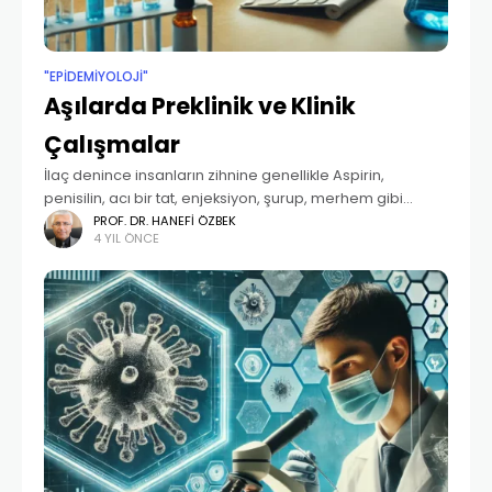
"EPIDEMIYOLOJI"
Aşılarda Preklinik ve Klinik
Çalışmalar
İlaç denince insanların zihnine genellikle Aspirin,
penisilin, acı bir tat, enjeksiyon, şurup, merhem gibi
kelimeler gelmektedir. Ancak vitaminler, aşılar, tıbbi
PROF. DR. HANEFI ÖZBEK
4 YIL ÖNCE
mamalar söz konusu olduğunda, bunlar nedense sanki
ilaç değil de