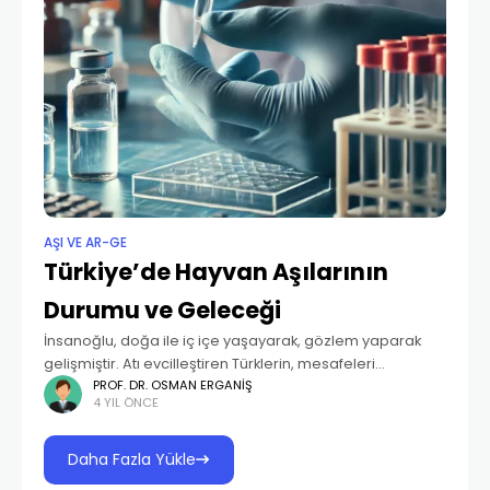
AŞI VE AR-GE
Türkiye’de Hayvan Aşılarının
Durumu ve Geleceği
İnsanoğlu, doğa ile iç içe yaşayarak, gözlem yaparak
gelişmiştir. Atı evcilleştiren Türklerin, mesafeleri
aşabilmeleri ve et temelli beslenmeleri, tarihi olarak
PROF. DR. OSMAN ERGANIŞ
4 YIL ÖNCE
hayvancılıkla uğraşmalarını da zorunlu kılmıştır. Bozkırda
yaşam ve güvenlik hızlı
Daha Fazla Yükle