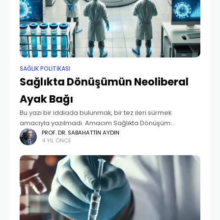
SAĞLIK POLITIKASI
Sağlıkta Dönüşümün Neoliberal
Ayak Bağı
Bu yazı bir iddiada bulunmak, bir tez ileri sürmek
amacıyla yazılmadı. Amacım Sağlıkta Dönüşüm
Programını savunmak da değil. Aksine, ilk günlerden
PROF. DR. SABAHATTIN AYDIN
4 YIL ÖNCE
itibaren insan merkezli bir sağlık sistemi oluşturma
gayretlerine karşın,