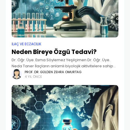
İLAÇ VE ECZACILIK
Neden Bireye Özgü Tedavi?
Dr. Öğr. Üye. Esma Söylemez Yeşilçimen Dr. Öğr. Üye.
Neda Taner İlaçların anlamlı biyolojik aktivitelere sahip
olmaları ve etkinliklerinin yanı sıra güvenirlikleri de
PROF. DR. GÜLDEN ZEHRA OMURTAG
4 YIL ÖNCE
oldukça önemlidir. İlaç endüstrisinde, kullanıma sunulan
yeni