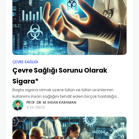
ÇEVRE SAĞLIĞI
Çevre Sağlığı Sorunu Olarak
Sigara*
Başta sigara olmak üzere tütün ve tütün ürünlerinin
kullanımı insan sağlığını tehdit eden birçok hastalığa
neden olmaktadır. Küresel ölçekte yapılan tüm
PROF. DR. M. İHSAN KARAMAN
4 YIL ÖNCE
çalışmalara rağmen tütün ve tütün ürünlerinin kullanımı
önemli bir