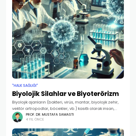
"HALK SAĞLIĞI"
Biyolojik Silahlar ve Biyoterörizm
Biyolojik ajanların (bakteri, virüs, mantar, biyolojik zehir,
vektör artropodlar, böcekler, vb.) kasıtlı olarak insan,
hayvan ve bitkilerde zarar oluşturmak, hastalık ve ölüme
PROF. DR. MUSTAFA SAMASTI
4 YIL ÖNCE
yol açmak yahut toplumu korku ve endişeye sevk