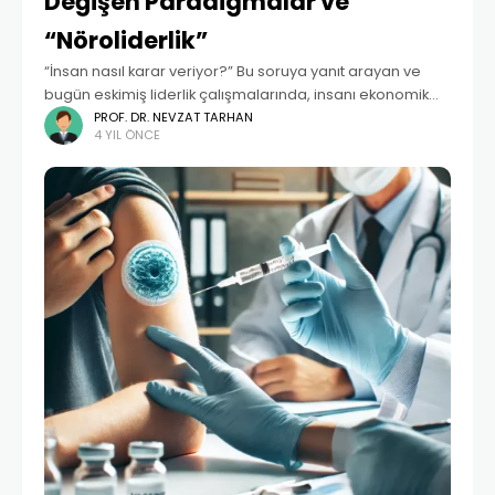
Değişen Paradigmalar ve
“Nöroliderlik”
“İnsan nasıl karar veriyor?” Bu soruya yanıt arayan ve
bugün eskimiş liderlik çalışmalarında, insanı ekonomik
varlık olarak görme eğilimi vardı (homo economicus).
PROF. DR. NEVZAT TARHAN
4 YIL ÖNCE
Daha sonraki yıllarda, iki davranış iktisatçısının Nobel
Ekonomi