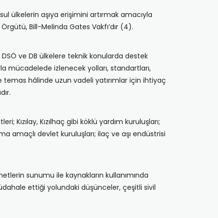
oksul ülkelerin aşıya erişimini artırmak amacıyla
 Örgütü, Bill-Melinda Gates Vakfı’dır (4).
r. DSÖ ve DB ülkelere teknik konularda destek
rla mücadelede izlenecek yolları, standartları,
e temas hâlinde uzun vadeli yatırımlar için ihtiyaç
dır.
i; Kızılay, Kızılhaç gibi köklü yardım kuruluşları;
 amaçlı devlet kuruluşları; ilaç ve aşı endüstrisi
zmetlerin sunumu ile kaynakların kullanımında
dahale ettiği yolundaki düşünceler, çeşitli sivil