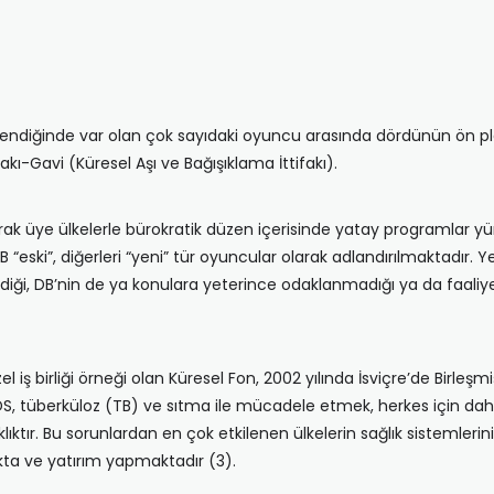
celendiğinde var olan çok sayıdaki oyuncu arasında dördünün ön p
kı-Gavi (Küresel Aşı ve Bağışıklama İttifakı).
rak üye ülkelerle bürokratik düzen içerisinde yatay programlar yü
“eski”, diğerleri “yeni” tür oyuncular olarak adlandırılmaktadır. 
diği, DB’nin de ya konulara yeterince odaklanmadığı ya da faaliye
birliği örneği olan Küresel Fon, 2002 yılında İsviçre’de Birleşmiş
IDS, tüberküloz (TB) ve sıtma ile mücadele etmek, herkes için daha 
ıktır. Bu sorunlardan en çok etkilenen ülkelerin sağlık sistemler
kta ve yatırım yapmaktadır (3).