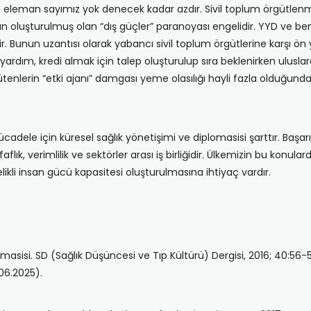
n eleman sayımız yok denecek kadar azdır. Sivil toplum örgütlenme
n oluşturulmuş olan “dış güçler” paranoyası engelidir. YYD ve benzer
Bunun uzantısı olarak yabancı sivil toplum örgütlerine karşı ön ya
rdım, kredi almak için talep oluşturulup sıra beklenirken ulusla
rütenlerin “etki ajanı” damgası yeme olasılığı hayli fazla olduğun
adele için küresel sağlık yönetişimi ve diplomasisi şarttır. Başarılı
flık, verimlilik ve sektörler arası iş birliğidir. Ülkemizin bu konula
ikli insan gücü kapasitesi oluşturulmasına ihtiyaç vardır.
lomasisi. SD (Sağlık Düşüncesi ve Tıp Kültürü) Dergisi, 2016; 40:5
.06.2025).