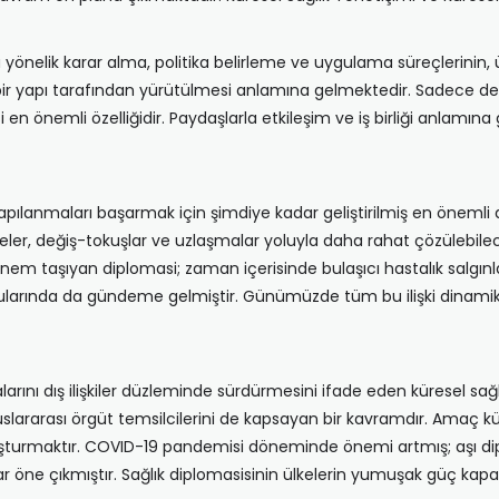
 yönelik karar alma, politika belirleme ve uygulama süreçlerinin, ül
ir yapı tarafından yürütülmesi anlamına gelmektedir. Sadece devletl
 en önemli özelliğidir. Paydaşlarla etkileşim ve iş birliği anlamı
apılanmaları başarmak için şimdiye kadar geliştirilmiş en önemli 
meler, değiş-tokuşlar ve uzlaşmalar yoluyla daha rahat çözülebilec
 önem taşıyan diplomasi; zaman içerisinde bulaşıcı hastalık salgınla
larında da gündeme gelmiştir. Günümüzde tüm bu ilişki dinamikle
ikalarını dış ilişkiler düzleminde sürdürmesini ifade eden küresel sağl
e uluslararası örgüt temsilcilerini de kapsayan bir kavramdır. Ama
şturmaktır. COVID-19 pandemisi döneminde önemi artmış; aşı diplom
ular öne çıkmıştır. Sağlık diplomasisinin ülkelerin yumuşak güç kapas