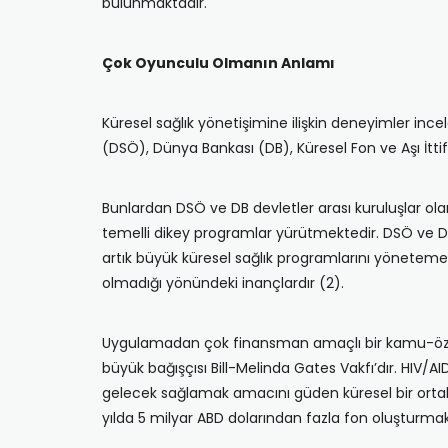
bulunmaktadır.
Çok Oyunculu Olmanın Anlamı
Küresel sağlık yönetişimine ilişkin deneyimler in
(DSÖ), Dünya Bankası (DB), Küresel Fon ve Aşı İttifa
Bunlardan DSÖ ve DB devletler arası kuruluşlar ola
temelli dikey programlar yürütmektedir. DSÖ ve DB 
artık büyük küresel sağlık programlarını yöneteme
olmadığı yönündeki inançlardır (2).
Uygulamadan çok finansman amaçlı bir kamu-özel iş 
büyük bağışçısı Bill-Melinda Gates Vakfı’dır. HIV/A
gelecek sağlamak amacını güden küresel bir ortakl
yılda 5 milyar ABD dolarından fazla fon oluşturma