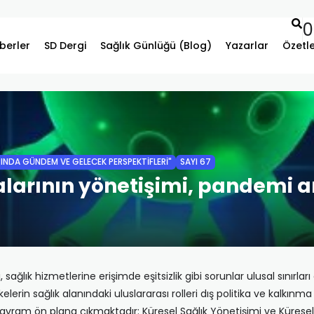
0
berler
SD Dergi
Sağlık Günlüğü (Blog)
Yazarlar
Özetl
RINDA GÜNDEM VE GELECEK PERSPEKTIFLERI"
SAYI 67
kalarının yönetişimi, pandemi 
i, sağlık hizmetlerine erişimde eşitsizlik gibi sorunlar ulusal sınır
lerin sağlık alanındaki uluslararası rolleri dış politika ve kalkınma stra
kavram ön plana çıkmaktadır: Küresel Sağlık Yönetişimi ve Küresel 