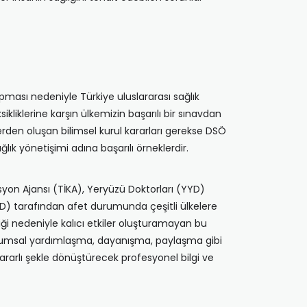
pması nedeniyle Türkiye uluslararası sağlık
liklerine karşın ülkemizin başarılı bir sınavdan
rden oluşan bilimsel kurul kararları gerekse DSÖ
ğlık yönetişimi adına başarılı örneklerdir.
syon Ajansı (TİKA), Yeryüzü Doktorları (YYD)
AD) tarafından afet durumunda çeşitli ülkelere
iği nedeniyle kalıcı etkiler oluşturamayan bu
toplumsal yardımlaşma, dayanışma, paylaşma gibi
ararlı şekle dönüştürecek profesyonel bilgi ve