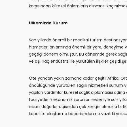
karşısından küresel önlemlerin alınması kaçınılma
Ülkemizde Durum
Son yıllarda önemli bir medikal turizm destinasyon
hizmetleri anlamında önemli bir yere, deneyime ve 
geçtiği dönem olmuştur. Bu dönemde gerek Sağlık B
ve aşı-ilaç endüstrisi ile yürütülen ilişkiler çeşitl
Öte yandan yakın zamana kadar çeşitli Afrika, Orta
öncülüğünde yürütülen sağlık hizmetleri sunum ve 
yapılan yardımlar küresel sağlık diplomasisi adına 
faaliyetlerin ekonomik sorunlar nedeniyle son yıll
insani değerler açısından çok zengin olmakla birli
kapasite oluşturma becerisinden ne yazık ki yoks