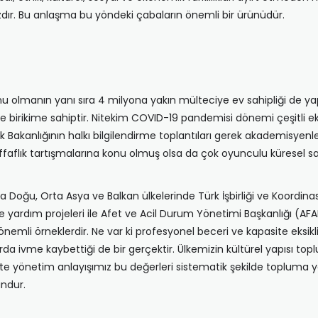
zdır. Bu anlaşma bu yöndeki çabaların önemli bir ürünüdür.
u olmanın yanı sıra 4 milyona yakın mülteciye ev sahipliği de ya
birikime sahiptir. Nitekim COVID-19 pandemisi dönemi çeşitli eksik
akanlığının halkı bilgilendirme toplantıları gerek akademisyenle
i şeffaflık tartışmalarına konu olmuş olsa da çok oyunculu küresel sa
 Doğu, Orta Asya ve Balkan ülkelerinde Türk İşbirliği ve Koordina
yardım projeleri ile Afet ve Acil Durum Yönetimi Başkanlığı (AF
önemli örneklerdir. Ne var ki profesyonel beceri ve kapasite eksikl
arda ivme kaybettiği de bir gerçektir. Ülkemizin kültürel yapısı 
kte yönetim anlayışımız bu değerleri sistematik şekilde topluma y
undur.