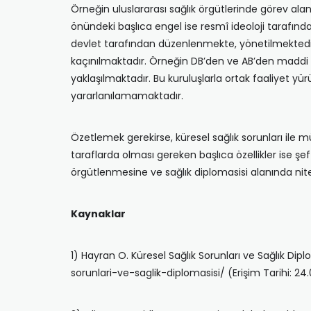
Örneğin uluslararası sağlık örgütlerinde görev ala
önündeki başlıca engel ise resmî ideoloji tarafında
devlet tarafından düzenlenmekte, yönetilmektedir. 
kaçınılmaktadır. Örneğin DB’den ve AB’den maddi ya
yaklaşılmaktadır. Bu kuruluşlarla ortak faaliyet yü
yararlanılamamaktadır.
Özetlemek gerekirse, küresel sağlık sorunları ile müc
taraflarda olması gereken başlıca özellikler ise şeffa
örgütlenmesine ve sağlık diplomasisi alanında nitel
Kaynaklar
1) Hayran O. Küresel Sağlık Sorunları ve Sağlık Dip
sorunlari-ve-saglik-diplomasisi/ (Erişim Tarihi: 24