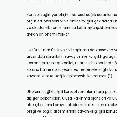
Küresel sağlık yönetişimi; küresel sağlık sorunlarına
örgütleri, özel sektör ve akademi gibi çok aktörlü b
ve akademik kurumların da katılımıyla şekillenmesi
ayıran en önemli farktır.
Bu tür uluslar üstü ve sivil toplumu da kapsayan y
arasındaki sorunların savaş yerine karşılıklı görüş
Başlangıçta sınır güvenliği, ticaret gibi konularda
sorunu hâline dönüşebilmesi nedeniyle sağlık konu
kavram küresel sağlık diplomasisi kavramıdır (1).
Ülkelerin sağlıkla ilgili küresel sorunlara karşı polit
dışişleri bakanlıkları, ulusal kalkınma ajansları v
ülke çıkarlarını koruyacak bir müzakere zemini olu
birliği ve sağlık sistemlerinin dayanıklılığı gibi kon