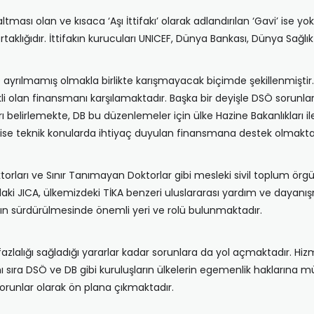
altması olan ve kısaca ‘Aşı İttifakı’ olarak adlandırılan ‘Gavi’ ise y
aklığıdır. İttifakın kurucuları UNICEF, Dünya Bankası, Dünya Sağlık
e ayrılmamış olmakla birlikte karışmayacak biçimde şekillenmişti
kli olan finansmanı karşılamaktadır. Başka bir deyişle DSÖ sorunla
 belirlemekte, DB bu düzenlemeler için ülke Hazine Bakanlıkları il
 ise teknik konularda ihtiyaç duyulan finansmana destek olmakta
ları ve Sınır Tanımayan Doktorlar gibi mesleki sivil toplum örgütler
i JICA, ülkemizdeki TİKA benzeri uluslararası yardım ve dayanışma
rının sürdürülmesinde önemli yeri ve rolü bulunmaktadır.
fazlalığı sağladığı yararlar kadar sorunlara da yol açmaktadır. Hi
anı sıra DSÖ ve DB gibi kuruluşların ülkelerin egemenlik haklarına mü
sorunlar olarak ön plana çıkmaktadır.