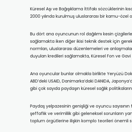
Küresel Aşı ve Bağışıklama İttifakı sözcüklerinin kıs
2000 yılında kurulmuş uluslararası bir kamu-özel ort
Bu dört ana oyuncunun rol dağılımı kesin çizgilerl
sağlamakta iken diğer ikisi teknik destek için gere
normları, uluslararası düzenlemeleri ve anlaşmaları
duyulan kredileri sağlamakta, Küresel Fon ve Gavi
Ana oyuncular bunlar olmakla birlikte Yeryüzü Doktor
ABD’deki USAID, Danimarka’daki DANIDA, Japonya’dak
gibi çok sayıda paydaşın küresel sağlık politikala
Paydaş yelpazesinin genişliği ve oyuncu sayısının 
şeffaflık ve verimlilik gibi geleneksel sorunların y
toplum örgütlerine ilişkin komplo teorileri önemli 