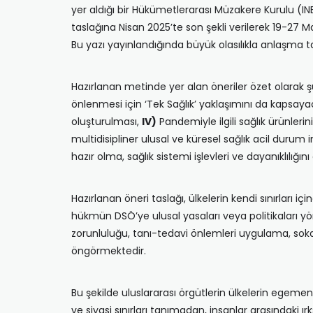
yer aldığı bir Hükümetlerarası Müzakere Kurulu (I
taslağına Nisan 2025’te son şekli verilerek 19-27 
Bu yazı yayınlandığında büyük olasılıkla anlaşma ta
Hazırlanan metinde yer alan öneriler özet olarak ş
önlenmesi için ‘Tek Sağlık’ yaklaşımını da kapsay
oluşturulması,
IV)
Pandemiyle ilgili sağlık ürünlerini
multidisipliner ulusal ve küresel sağlık acil duru
hazır olma, sağlık sistemi işlevleri ve dayanıklılı
Hazırlanan öneri taslağı, ülkelerin kendi sınırları
hükmün DSÖ’ye ulusal yasaları veya politikaları 
zorunluluğu, tanı-tedavi önlemleri uygulama, sok
öngörmektedir.
Bu şekilde uluslararası örgütlerin ülkelerin egeme
ve siyasi sınırları tanımadan, insanlar arasındaki ır