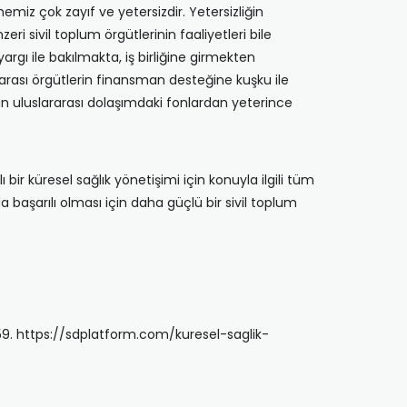
miz çok zayıf ve yetersizdir. Yetersizliğin
i sivil toplum örgütlerinin faaliyetleri bile
rgı ile bakılmakta, iş birliğine girmekten
rarası örgütlerin finansman desteğine kuşku ile
dan uluslararası dolaşımdaki fonlardan yeterince
 bir küresel sağlık yönetişimi için konuyla ilgili tüm
rda başarılı olması için daha güçlü bir sivil toplum
6-59. https://sdplatform.com/kuresel-saglik-