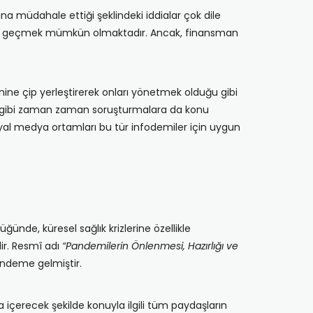
ına müdahale ettiği şeklindeki iddialar çok dile
önüne geçmek mümkün olmaktadır. Ancak, finansman
enine çip yerleştirerek onları yönetmek olduğu gibi
ığı gibi zaman zaman soruşturmalara da konu
osyal medya ortamları bu tür infodemiler için uygun
nde, küresel sağlık krizlerine özellikle
dir. Resmî adı
“Pandemilerin Önlenmesi, Hazırlığı ve
ündeme gelmiştir.
 içerecek şekilde konuyla ilgili tüm paydaşların