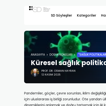
SD Söyleşiler
Kategoriler
Ha
ANASAYFA
DOSYA KONULARI
"SAĞLIK POLITIKALA
Küresel sağlık politi
PROF. DR. OSMAN HAYRAN
12 KASIM 2025
Pandemiler, göçler, çevre sorunları, iklim değişikliğ
için uluslararası iş birliği zorunludur. Öte yandan ülke
dinamiklerini anlamak ve doğru tartışmak için iki 