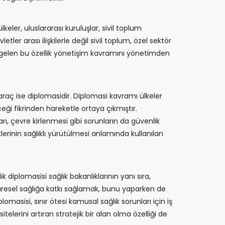
keler, uluslararası kuruluşlar, sivil toplum
er arası ilişkilerle değil sivil toplum, özel sektör
na gelen bu özellik yönetişim kavramını yönetimden
araç ise diplomasidir. Diplomasi kavramı ülkeler
eği fikrinden hareketle ortaya çıkmıştır.
rı, çevre kirlenmesi gibi sorunların da güvenlik
rinin sağlıklı yürütülmesi anlamında kullanılan
ık diplomasisi sağlık bakanlıklarının yanı sıra,
ç küresel sağlığa katkı sağlamak, bunu yaparken de
asisi, sınır ötesi kamusal sağlık sorunları için iş
itelerini artıran stratejik bir alan olma özelliği de