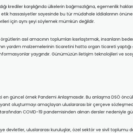
ğı krediler karşılığında ülkelerin bağımsızlığına, egemenlik haklar
 ve etik hassasiyetler sayesinde bu tür müdahale iddialarının 
orileri için aynı şeyi söylemek mümkün değildir.
örgütlerin asıl amacının toplumları kısırlaştırmak, insanların bed
rının yardım malzemelerinin ticaretini hatta organ ticareti yapt
ezenformasyonlar yaygındır. Günümüzün iletişim teknolojileri ve s
aki en güncel örnek Pandemi Anlaşmasıdır. Bu anlaşma DSÖ öncülüğü
bir yanıt oluşturmayı amaçlayan uluslararası bir çerçeve sözleşme
 tarafından COVID-19 pandemisinden alınan dersler nedeniyle g
evletler, uluslararası kuruluşlar, özel sektör ve sivil toplumu da