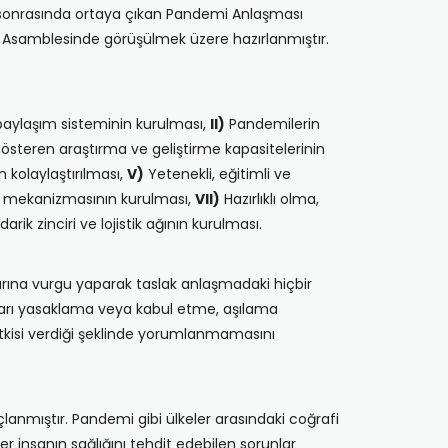
tı sonrasında ortaya çıkan Pandemi Anlaşması
ık Asamblesinde görüşülmek üzere hazırlanmıştır.
 paylaşım sisteminin kurulması,
II)
Pandemilerin
 gösteren araştırma ve geliştirme kapasitelerinin
in kolaylaştırılması,
V)
Yetenekli, eğitimli ve
n mekanizmasının kurulması,
VII)
Hazırlıklı olma,
arik zinciri ve lojistik ağının kurulması.
klarına vurgu yaparak taslak anlaşmadaki hiçbir
ları yasaklama veya kabul etme, aşılama
tkisi verdiği şeklinde yorumlanmamasını
lanmıştır. Pandemi gibi ülkeler arasındaki coğrafi
her insanın sağlığını tehdit edebilen sorunlar