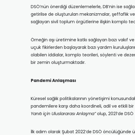
DSÖ’nün önerdiği düzenlemelerle, DB’nin ise sağladı
getirilse de oluşturulan mekanizmalar, şeffaflık
sağlayan sivil toplum örgütlerine ilişkin komplo te
Örneğin aşı üretimine katkı sağlayan bazı vakıf ve 
uçuk fikirlerden başlayarak bazı yardım kuruluşla
olabilen iddialar, komplo teorileri, söylenti ve d
bir zemin oluşturmaktadır.
Pandemi Anlaşması
Küresel sağlık politikalarının yönetişimi konusund
pandemilere karşı daha koordineli, adil ve etkili 
Yanıtı için Uluslararası Anlaşma”
olup, 2021’de DSÖ
İlk adım olarak Şubat 2022’de DSÖ öncülüğünde üye d