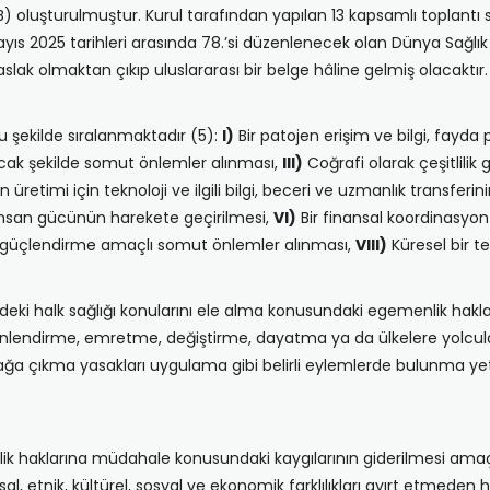
NB) oluşturulmuştur. Kurul tarafından yapılan 13 kapsamlı toplan
Mayıs 2025 tarihleri arasında 78.’si düzenlenecek olan Dünya Sağl
slak olmaktan çıkıp uluslararası bir belge hâline gelmiş olacaktır.
u şekilde sıralanmaktadır (5):
I)
Bir patojen erişim ve bilgi, fayda
acak şekilde somut önlemler alınması,
III)
Coğrafi olarak çeşitlilik
n üretimi için teknoloji ve ilgili bilgi, beceri ve uzmanlık transferin
m insan gücünün harekete geçirilmesi,
VI)
Bir finansal koordinasyo
ğını güçlendirme amaçlı somut önlemler alınması,
VIII)
Küresel bir ted
 içindeki halk sağlığı konularını ele alma konusundaki egemenlik ha
yönlendirme, emretme, değiştirme, dayatma ya da ülkelere yolcu
ağa çıkma yasakları uygulama gibi belirli eylemlerde bulunma ye
nlik haklarına müdahale konusundaki kaygılarının giderilmesi amaç
ksal, etnik, kültürel, sosyal ve ekonomik farklılıkları ayırt etmeden 