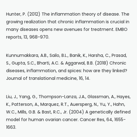
Hunter, P. (2012) The inflammation theory of disease. The
growing realization that chronic inflammation is crucial in
many diseases opens new avenues for treatment. EMBO
reports, 13, 968-970.
Kunnumakkara, A.B., Sailo, B.L., Banik, K., Harsha, C., Prasad,
S., Gupta, S.C., Bharti, A.C. & Aggarwal, B.B. (2018) Chronic
diseases, inflammation, and spices: how are they linked?
Journal of translational medicine, 16, 14.
Liu, J., Yang, G., Thompson-Lanza, J.A., Glassman, A., Hayes,
K., Patterson, A., Marquez, R.T., Auersperg, N., Yu, Y., Hahn,
W.C., Mills, G.B. & Bast, R.C., Jr. (2004) A genetically defined
model for human ovarian cancer. Cancer Res, 64, 1655-
1663.