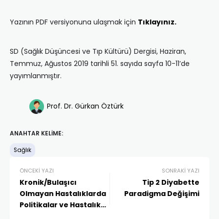
Yazının PDF versiyonuna ulaşmak için
Tıklayınız.
SD (Sağlık Düşüncesi ve Tıp Kültürü) Dergisi, Haziran,
Temmuz, Ağustos 2019 tarihli 51. sayıda sayfa 10-11’de
yayımlanmıştır.
Prof. Dr. Gürkan Öztürk
ANAHTAR KELIME:
Sağlık
ÖNCEKI YAZI
SONRAKI YAZI
Kronik/Bulaşıcı
Tip 2 Diyabette
Olmayan Hastalıklarda
Paradigma Değişimi
Politikalar ve Hastalık
Yönetimi