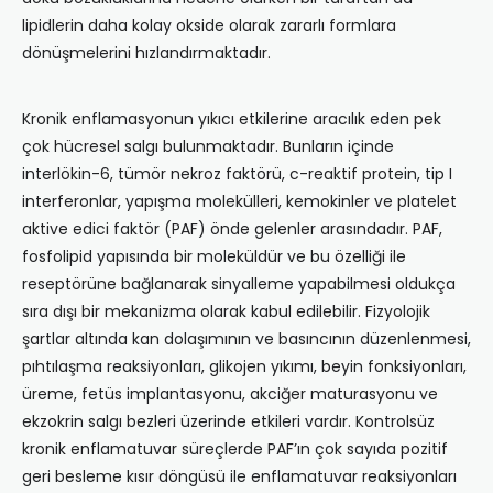
lipidlerin daha kolay okside olarak zararlı formlara
dönüşmelerini hızlandırmaktadır.
Kronik enflamasyonun yıkıcı etkilerine aracılık eden pek
çok hücresel salgı bulunmaktadır. Bunların içinde
interlökin-6, tümör nekroz faktörü, c-reaktif protein, tip I
interferonlar, yapışma molekülleri, kemokinler ve platelet
aktive edici faktör (PAF) önde gelenler arasındadır. PAF,
fosfolipid yapısında bir moleküldür ve bu özelliği ile
reseptörüne bağlanarak sinyalleme yapabilmesi oldukça
sıra dışı bir mekanizma olarak kabul edilebilir. Fizyolojik
şartlar altında kan dolaşımının ve basıncının düzenlenmesi,
pıhtılaşma reaksiyonları, glikojen yıkımı, beyin fonksiyonları,
üreme, fetüs implantasyonu, akciğer maturasyonu ve
ekzokrin salgı bezleri üzerinde etkileri vardır. Kontrolsüz
kronik enflamatuvar süreçlerde PAF’ın çok sayıda pozitif
geri besleme kısır döngüsü ile enflamatuvar reaksiyonları