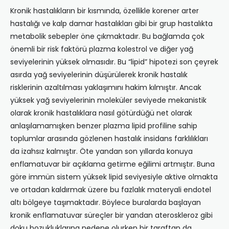
Kronik hastalıkların bir kısmında, özellikle korener arter
hastalığı ve kalp damar hastalıkları gibi bir grup hastalıkta
metabolik sebepler öne çıkmaktadır. Bu bağlamda çok
önemli bir risk faktörü plazma kolestrol ve diğer yağ
seviyelerinin yüksek olmasıdır. Bu “lipid” hipotezi son çeyrek
asırda yağ seviyelerinin düşürülerek kronik hastalık
risklerinin azaltılması yaklaşımını hakim kılmıştır. Ancak
yüksek yağ seviyelerinin moleküler seviyede mekanistik
olarak kronik hastalıklara nasıl götürdüğü net olarak
anlaşılamamışken benzer plazma lipid profiline sahip
toplumlar arasında gözlenen hastalık insidans farklılıkları
da izahsız kalmıştır. Öte yandan son yıllarda konuya
enflamatuvar bir açıklama getirme eğilimi artmıştır. Buna
göre immün sistem yüksek lipid seviyesiyle aktive olmakta
ve ortadan kaldırmak üzere bu fazlalık materyali endotel
altı bölgeye taşımaktadır. Böylece buralarda başlayan
kronik enflamatuvar süreçler bir yandan ateroskleroz gibi
doku bozukluklarına nedene olurken bir taraftan da