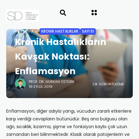
ANASAYFA
KRONİK HASTALIKLAR
SAYI 51
Kronik Hastalıkların
Kavşak Noktası:
Enflamasyon
PROF. DR. GÜRKAN ÖZTÜRK
1,1K GÖRÜNTÜLEME
16 EYLÜL 2019
Enflamasyon, diğer adıyla yangı, vücudun zararlı etkenlere
karşı verdiği cevapların bütünüdür. Beş ana bulgusu olan
ağrı, sıcaklık, kızarma, şişme ve fonksiyon kaybı çok uzun
zamandan beri bilinmektedir. Klasik olarak patojenlerin ve