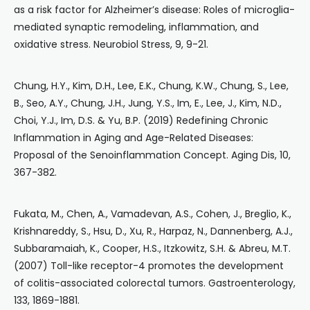
as a risk factor for Alzheimer’s disease: Roles of microglia-
mediated synaptic remodeling, inflammation, and
oxidative stress. Neurobiol Stress, 9, 9-21.
Chung, H.Y., Kim, D.H., Lee, E.K., Chung, K.W., Chung, S., Lee,
B., Seo, A.Y., Chung, J.H., Jung, Y.S., Im, E., Lee, J., Kim, N.D.,
Choi, Y.J., Im, D.S. & Yu, B.P. (2019) Redefining Chronic
Inflammation in Aging and Age-Related Diseases:
Proposal of the Senoinflammation Concept. Aging Dis, 10,
367-382.
Fukata, M., Chen, A., Vamadevan, A.S., Cohen, J., Breglio, K.,
Krishnareddy, S., Hsu, D., Xu, R., Harpaz, N., Dannenberg, A.J.,
Subbaramaiah, K., Cooper, H.S., Itzkowitz, S.H. & Abreu, M.T.
(2007) Toll-like receptor-4 promotes the development
of colitis-associated colorectal tumors. Gastroenterology,
133, 1869-1881.