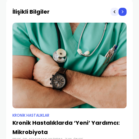
İlişikli Bilgiler
KRONİK HASTALIKLAR
KRO
Kronik Hastalıklarda ‘Yeni’ Yardımcı:
Tı
Mikrobiyota
Ha