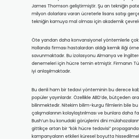
James Thomson geliştirmiştir. Şu an tekniğin paten
milyon dolarlara varan ücreterle lisans satışı gerç
tekniğin kamuya mal olması için akademik çevreler
Öte yandan daha konvansiyonel yöntemlerle çokta
Hollanda firması hastalardan aldığı kemik iliği örne
savunmaktadır. Bu izolasyonu Almanya ve İngiltere
denemeleri için hücre temin etmiştir. Firmanın Tü
iyi anlaşılmaktadır.
Bu denli ham bir tedavi yönteminin bu derece kabu
popüler yayınlardır. Özellikle ABD’de, bütçeden ar
bilinmektedir. Nitekim bilim-kurgu filmlerin bile
çalışmalarının kolaylaştırılması ve bunlara daha faz
Bush’un bu konudaki görüşlerini dini mülahazalar
gittikçe artan bir “kök hücre tedavisi” propagandas
kampanyaların etkileri küresel boyutta hissedilmek