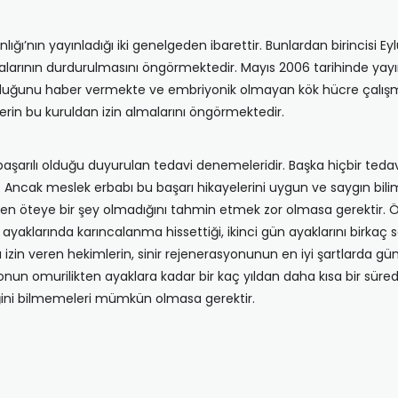
ğı’nın yayınladığı iki genelgeden ibarettir. Bunlardan birincisi E
alarının durdurulmasını öngörmektedir. Mayıs 2006 tarihinde yayın
ulduğunu haber vermekte ve embriyonik olmayan kök hücre çalışmal
rin bu kuruldan izin almalarını öngörmektedir.
i başarılı olduğu duyurulan tedavi denemeleridir. Başka hiçbir ted
. Ancak meslek erbabı bu başarı hikayelerini uygun ve saygın bil
en öteye bir şey olmadığını tahmin etmek zor olmasa gerektir. Ör
yaklarında karıncalanma hissettiği, ikinci gün ayaklarını birkaç sa
in veren hekimlerin, sinir rejenerasyonunun en iyi şartlarda gün
onun omurilikten ayaklara kadar bir kaç yıldan daha kısa bir s
ğini bilmemeleri mümkün olmasa gerektir.