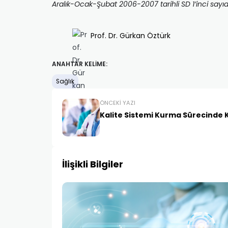
Aralık-Ocak-Şubat 2006-2007 tarihli SD 1’inci sayı
Prof. Dr. Gürkan Öztürk
ANAHTAR KELIME:
Sağlık
ÖNCEKI YAZI
Kalite Sistemi Kurma Sürecinde K
İlişikli Bilgiler