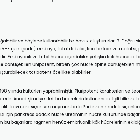
oğalabilir ve böylece kullanılabilir bir havuz oluştururlar, 2. Doğru si
5-7 gün içinde) embriyo, fetal dokular, kordon kan ve matriksi, 
ir. Embriyonik ve fetal hücre dışındakiler yetişkin kök hücresi ola
ne dönüşebilen unipotent, birden çok hücre tipine dönüşebilen m
turabilecek totipotent özellikte olabilirler.
998 yılında kültürleri yapılabilmiştir. Pluripotent karakterleri ve 
edir. Ancak şimdiye dek bu hücrelerin kullanımı ile ilgili bilimsel 
omurilik travması, sıçan ve maymunlarda Parkinson modeli, sıçanlar
isi için pankreas adacık hücre üretiminin hücre kültüründe başar
 Tüm bu başarılara rağmen henüz embriyonik kök hücrelerinin ekildi