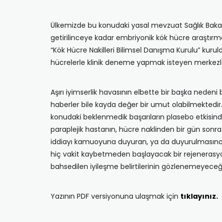
Ülkemizde bu konudaki yasal mevzuat Sağlık Bakanlı
getirilinceye kadar embriyonik kök hücre araştırm
“Kök Hücre Nakilleri Bilimsel Danışma Kurulu” kur
hücrelerle klinik deneme yapmak isteyen merkezle
Aşırı iyimserlik havasının elbette bir başka neden
haberler bile kayda değer bir umut olabilmektedir
konudaki beklenmedik başarıların plasebo etkisind
paraplejik hastanın, hücre naklinden bir gün sonra a
iddiayı kamuoyuna duyuran, ya da duyurulmasına iz
hiç vakit kaybetmeden başlayacak bir rejenerasy
bahsedilen iyileşme belirtilerinin gözlenemeyece
Yazının PDF versiyonuna ulaşmak için
tıklayınız.