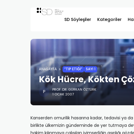
SD Söyleşiler
Kategoriler
Ha
ANASAYFA
”TIP ETIĞI”
SAYI 1
Kök Hücre, Kökten Ç
PROF. DR. GÜRKAN ÖZTÜRK
1 OCAK 2007
Kanserden omurilik hasarına kadar, tedavisi ya da 
birlikte ülkemizin gündeminde de yer tutmaya dev
hakim kılınmaya çalışılan iyimserliğin aşırılığı gö