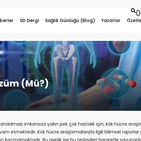
0
berler
SD Dergi
Sağlık Günlüğü (Blog)
Yazarlar
Özetl
özüm (Mü?)
onarılması imkansıza yakın pek çok hastalık için, kök hücre araş
am etmektedir. Kök hücre araştırmalarıyla ilgili bilimsel raporl
zden kaçmamaktadır. Bu aşırılık ise bu tedavileri hararetle savunan