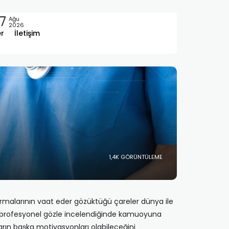
7
Ağu
2026
er
İletişim
1,4K GÖRÜNTÜLEME
tırmalarının vaat eder gözüktüğü çareler dünya ile
ar profesyonel gözle incelendiğinde kamuoyuna
ların başka motivasyonları olabileceğini