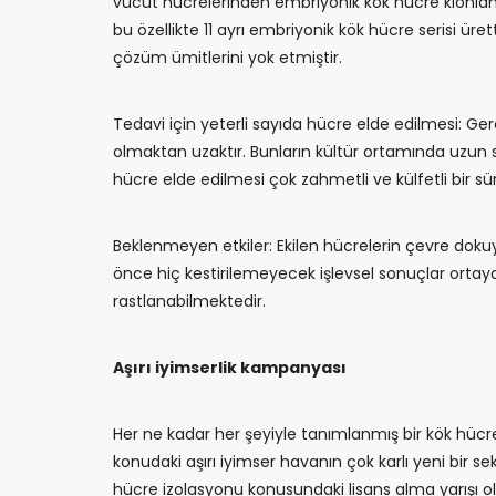
vücut hücrelerinden embriyonik kök hücre klonla
bu özellikte 11 ayrı embriyonik kök hücre serisi ü
çözüm ümitlerini yok etmiştir.
Tedavi için yeterli sayıda hücre elde edilmesi: Ge
olmaktan uzaktır. Bunların kültür ortamında uzun
hücre elde edilmesi çok zahmetli ve külfetli bir sür
Beklenmeyen etkiler: Ekilen hücrelerin çevre doku
önce hiç kestirilemeyecek işlevsel sonuçlar ortaya ç
rastlanabilmektedir.
Aşırı iyimserlik kampanyası
Her ne kadar her şeyiyle tanımlanmış bir kök hü
konudaki aşırı iyimser havanın çok karlı yeni bir 
hücre izolasyonu konusundaki lisans alma yarışı o