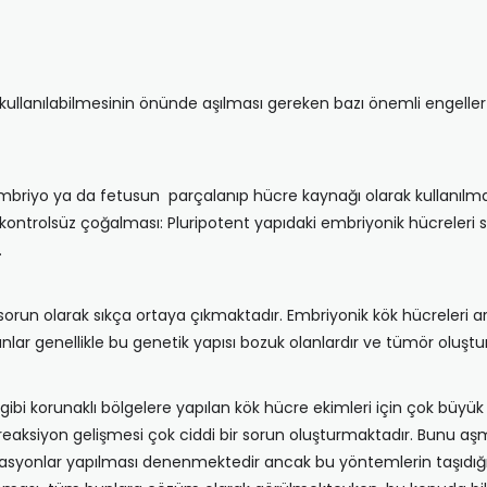
rak kullanılabilmesinin önünde aşılması gereken bazı önemli engel
embriyo ya da fetusun parçalanıp hücre kaynağı olarak kullanılmas
ontrolsüz çoğalması: Pluripotent yapıdaki embriyonik hücreleri
.
run olarak sıkça ortaya çıkmaktadır. Embriyonik kök hücreleri a
anlar genellikle bu genetik yapısı bozuk olanlardır ve tümör oluştu
ibi korunaklı bölgelere yapılan kök hücre ekimleri için çok büyük
eaksiyon gelişmesi çok ciddi bir sorun oluşturmaktadır. Bunu aşm
onlar yapılması denenmektedir ancak bu yöntemlerin taşıdığı tehli