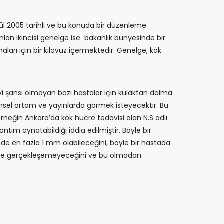
ylül 2005 tarihli ve bu konuda bir düzenleme
lan ikincisi genelge ise bakanlık bünyesinde bir
arı için bir kılavuz içermektedir. Genelge, kök
avi şansı olmayan bazı hastalar için kulaktan dolma
imsel ortam ve yayınlarda görmek isteyecektir. Bu
neğin Ankara’da kök hücre tedavisi alan N.S adlı
ntim oynatabildiği iddia edilmiştir. Böyle bir
de en fazla 1 mm olabileceğini, böyle bir hastada
ürede gerçekleşemeyeceğini ve bu olmadan