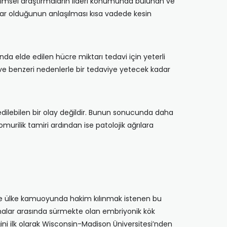
msel araştırmaların lideri konumunda bulunan ve
ekar olduğunun anlaşılması kısa vadede kesin
da elde edilen hücre miktarı tedavi için yeterli
ve benzeri nedenlerle bir tedaviye yetecek kadar
edilebilen bir olay değildir. Bunun sonucunda daha
omurilik tamiri ardından ise patolojik ağrılara
ve ülke kamuoyunda hakim kılınmak istenen bu
firmalar arasında sürmekte olan embriyonik kök
ni ilk olarak Wisconsin-Madison Üniversitesi’nden