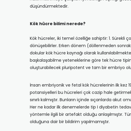
düşündürmektedir.
Kök hücre bilimi nerede?
Kök hücreler, iki temel özelliğe sahiptir: 1. Sürekli ç
dönüşebilirler. Erken dönem (döllenmeden sonraki 
dokular kök hücre kaynağı olarak kullanılabilmekted
başkalaşabilme yeteneklerine göre tek hücre tipi
oluşturabilecek pluripotent ve tam bir embriyo oluş
İnsan embriyonik ve fetal kök hücrelerinin ilk kez 1
potansiyelleri bu hücreleri çok cazip hale getirmekt
sınırlı kalmıştır. Bunların içinde sıçanlarda akut 
Her ne kadar ilk denemelerde tip I diyabetin tedav
yöntemle ilgili bir artefakt olduğu anlaşılmıştır.
olduğuna dair bir bildirim yapılmamıştır.