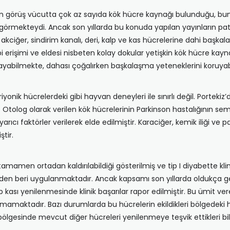
n görüş vücutta çok az sayıda kök hücre kaynağı bulunduğu, bun
örmekteydi. Ancak son yıllarda bu konuda yapılan yayınların patlam
kciğer, sindirim kanalı, deri, kalp ve kas hücrelerine dahi başkalaşa
 erişimi ve eldesi nisbeten kolay dokular yetişkin kök hücre kaynakl
şayabilmekte, dahası çoğalırken başkalaşma yeteneklerini koruyab
iyonik hücrelerdeki gibi hayvan deneyleri ile sınırlı değil. Portekiz
tolog olarak verilen kök hücrelerinin Parkinson hastalığının sempt
arıcı faktörler verilerek elde edilmiştir. Karaciğer, kemik iliği ve
tir.
mamen ortadan kaldırılabildiği gösterilmiş ve tip I diyabette klinik
skiden beri uygulanmaktadır. Ancak kapsamı son yıllarda oldukça ge
kası yenilenmesinde klinik başarılar rapor edilmiştir. Bu ümit ve
amamaktadır. Bazı durumlarda bu hücrelerin ekildikleri bölgedeki h
bölgesinde mevcut diğer hücreleri yenilenmeye teşvik ettikleri bil