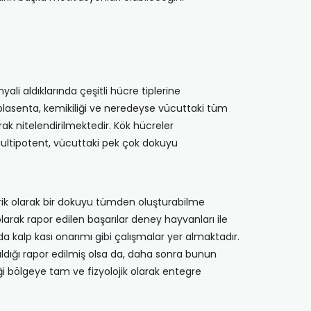
nyali aldıklarında çeşitli hücre tiplerine
plasenta, kemikiliği ve neredeyse vücuttaki tüm
rak nitelendirilmektedir. Kök hücreler
ultipotent, vücuttaki pek çok dokuyu
teorik olarak bir dokuyu tümden oluşturabilme
olarak rapor edilen başarılar deney hayvanları ile
da kalp kası onarımı gibi çalışmalar yer almaktadır.
ıldığı rapor edilmiş olsa da, daha sonra bunun
ği bölgeye tam ve fizyolojik olarak entegre