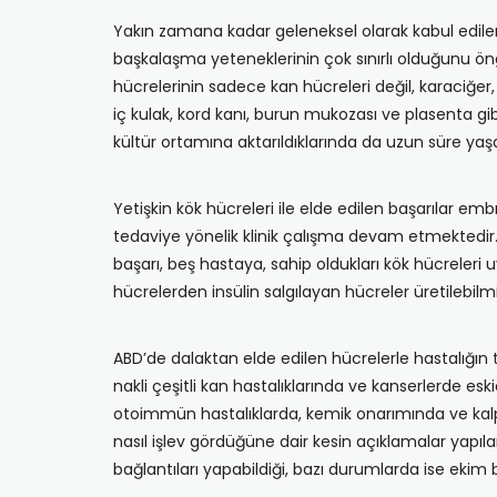
Yakın zamana kadar geleneksel olarak kabul edile
başkalaşma yeteneklerinin çok sınırlı olduğunu öng
hücrelerinin sadece kan hücreleri değil, karaciğer, a
iç kulak, kord kanı, burun mukozası ve plasenta gibi
kültür ortamına aktarıldıklarında da uzun süre ya
Yetişkin kök hücreleri ile elde edilen başarılar embr
tedaviye yönelik klinik çalışma devam etmektedir. O
başarı, beş hastaya, sahip oldukları kök hücreleri uy
hücrelerden insülin salgılayan hücreler üretilebilmiş
ABD’de dalaktan elde edilen hücrelerle hastalığın ta
nakli çeşitli kan hastalıklarında ve kanserlerde e
otoimmün hastalıklarda, kemik onarımında ve kalp 
nasıl işlev gördüğüne dair kesin açıklamalar yapıl
bağlantıları yapabildiği, bazı durumlarda ise ekim 