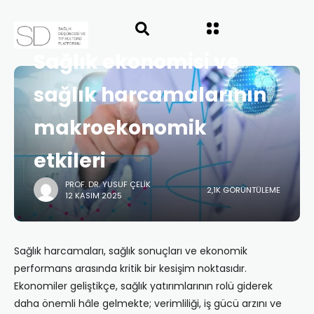
ANASAYFA
"SAĞLIK POLITIKALARINDA GÜNDEM VE
DOSYA
GELECEK PERSPEKTIFLERI"
KONULARI
SAYI 67
Sağlık ekonomisi ve
sağlık harcamalarının
makroekonomik
etkileri
PROF. DR. YUSUF ÇELIK
2,1K GÖRÜNTÜLEME
12 KASIM 2025
Sağlık harcamaları, sağlık sonuçları ve ekonomik
performans arasında kritik bir kesişim noktasıdır.
Ekonomiler geliştikçe, sağlık yatırımlarının rolü giderek
daha önemli hâle gelmekte; verimliliği, iş gücü arzını ve