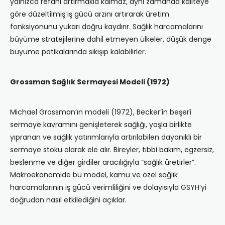
yalnızca refahı artırmakla kalmaz, aynı zamanda kaliteye
göre düzeltilmiş iş gücü arzını artırarak üretim
fonksiyonunu yukarı doğru kaydırır. Sağlık harcamalarını
büyüme stratejilerine dahil etmeyen ülkeler, düşük denge
büyüme patikalarında sıkışıp kalabilirler.
Grossman Sağlık Sermayesi Modeli (1972)
Michael Grossman’ın modeli (1972), Becker’in beşerî
sermaye kavramını genişleterek sağlığı, yaşla birlikte
yıpranan ve sağlık yatırımlarıyla artırılabilen dayanıklı bir
sermaye stoku olarak ele alır. Bireyler, tıbbi bakım, egzersiz,
beslenme ve diğer girdiler aracılığıyla “sağlık üretirler”.
Makroekonomide bu model, kamu ve özel sağlık
harcamalarının iş gücü verimliliğini ve dolayısıyla GSYH’yi
doğrudan nasıl etkilediğini açıklar.