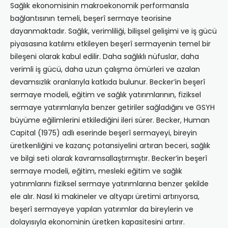
Sağlık ekonomisinin makroekonomik performansla
bağlantısının temeli, beşerî sermaye teorisine
dayanmaktadır. Sağlık, verimliliği, bilişsel gelişimi ve iş gücü
piyasasına katılımı etkileyen beşerî sermayenin temel bir
bileşeni olarak kabul edilir. Daha sağlıklı nüfuslar, daha
verimli iş gücü, daha uzun çalışma ömürleri ve azalan
devamsızlık oranlarıyla katkıda bulunur. Becker’in beşerî
sermaye modeli, eğitim ve sağlık yatırımlarının, fiziksel
sermaye yatırımlarıyla benzer getiriler sağladığını ve GSYH
büyüme eğilimlerini etkilediğini ileri sürer. Becker, Human
Capital (1975) adlı eserinde beşerî sermayeyi, bireyin
üretkenliğini ve kazanç potansiyelini artıran beceri, sağlık
ve bilgi seti olarak kavramsallaştırmıştır. Becker’in beşerî
sermaye modeli, eğitim, mesleki eğitim ve sağlık
yatırımlarını fiziksel sermaye yatırımlarına benzer şekilde
ele alır. Nasıl ki makineler ve altyapı üretimi artırıyorsa,
beşerî sermayeye yapılan yatırımlar da bireylerin ve
dolayısıyla ekonominin üretken kapasitesini artırır.