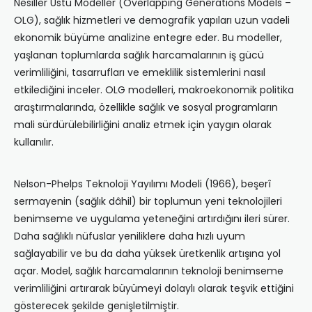
Nesiller Üstü Modeller (Overlapping Generations Models –
OLG), sağlık hizmetleri ve demografik yapıları uzun vadeli
ekonomik büyüme analizine entegre eder. Bu modeller,
yaşlanan toplumlarda sağlık harcamalarının iş gücü
verimliliğini, tasarrufları ve emeklilik sistemlerini nasıl
etkilediğini inceler. OLG modelleri, makroekonomik politika
araştırmalarında, özellikle sağlık ve sosyal programların
mali sürdürülebilirliğini analiz etmek için yaygın olarak
kullanılır.
Nelson-Phelps Teknoloji Yayılımı Modeli (1966), beşerî
sermayenin (sağlık dâhil) bir toplumun yeni teknolojileri
benimseme ve uygulama yeteneğini artırdığını ileri sürer.
Daha sağlıklı nüfuslar yeniliklere daha hızlı uyum
sağlayabilir ve bu da daha yüksek üretkenlik artışına yol
açar. Model, sağlık harcamalarının teknoloji benimseme
verimliliğini artırarak büyümeyi dolaylı olarak teşvik ettiğini
gösterecek şekilde genişletilmiştir.