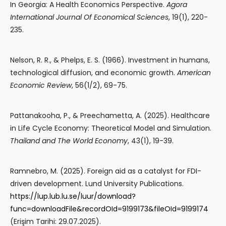
In Georgia: A Health Economics Perspective.
Agora
International Journal Of Economical Sciences
, 19(1), 220-
235.
Nelson, R. R., & Phelps, E. S. (1966). Investment in humans,
technological diffusion, and economic growth.
American
Economic Review
, 56(1/2), 69-75.
Pattanakooha, P., & Preechametta, A. (2025). Healthcare
in Life Cycle Economy: Theoretical Model and Simulation.
Thailand and The World Economy
, 43(1), 19-39.
Ramnebro, M. (2025). Foreign aid as a catalyst for FDI-
driven development. Lund University Publications.
https://lup.lub.lu.se/luur/download?
func=downloadFile&recordOId=9199173&fileOId=9199174
(Erişim Tarihi: 29.07.2025).