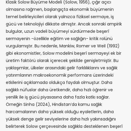
Klasik Solow Büyüme Modeli (Solow, 1956), çığır açıcı
olmasına rağmen, başlangıçta ekonomik büyümenin
temel belirleyicileri olarak yalnızca fiziksel sermaye, iş
gücü ve teknolojiyi dikkate almıştır. Ancak sonraki ampirik
bulgular, uzun vadeli büyümeyi sürdürmede beşerî
sermayenin -özellikle eğitim ve sağlığın- kritik rolünü
vurgulamıştır. Bu nedenle, Mankiw, Romer ve Weil (1992)
gibi ekonomistler, Solow modelini beşerî sermayeyi ek bir
üretim faktörü olarak içerecek şekilde genişletmiştir. Bu
yaklaşımlar, ülkeler arasındaki gelir farklılıklarını ve sağlık
yatırımlarının makroekonomik performans üzerindeki
etkilerini açıklamada oldukça faydalı olmuştur. Daha
sağlıklı nüfuslar daha üretkendir, daha hızlı öğrenir ve
yenilik ile iş gücü piyasasına daha fazla katkı sağlar.
Örneğin Sinha (2024), Hindistan’da kamu sağlık
harcamalarının daha yüksek olduğu eyaletlerin, daha
yüksek denge gelir seviyelerine daha hızlı yakınsadığını
belirterek Solow çerçevesinde sağlıkla desteklenen beşerî