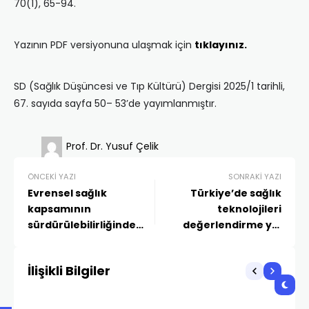
70(1), 65-94.
Yazının PDF versiyonuna ulaşmak için
tıklayınız.
SD (Sağlık Düşüncesi ve Tıp Kültürü) Dergisi 2025/1 tarihli,
67. sayıda sayfa 50– 53’de yayımlanmıştır.
Prof. Dr. Yusuf Çelik
ÖNCEKI YAZI
SONRAKI YAZI
Evrensel sağlık
Türkiye’de sağlık
kapsamının
teknolojileri
sürdürülebilirliğinde
değerlendirme yol
tamamlayıcı sağlık
haritası: politika
sigortasının rolü
perspektifi
İlişikli Bilgiler