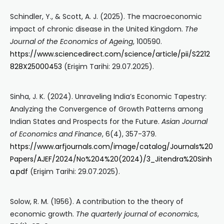
Schindler, Y., & Scott, A. J. (2025). The macroeconomic
impact of chronic disease in the United Kingdom.
The
Journal of the Economics of Ageing
, 100590.
https://www.sciencedirect.com/science/article/pii/S2212
828X25000453
(Erişim Tarihi: 29.07.2025).
Sinha, J. K. (2024). Unraveling India’s Economic Tapestry:
Analyzing the Convergence of Growth Patterns among
Indian States and Prospects for the Future.
Asian Journal
of Economics and Finance
, 6(4), 357-379.
https://www.arfjournals.com/image/catalog/Journals%20
Papers/AJEF/2024/No%204%20(2024)/3_Jitendra%20Sinh
a.pdf
(Erişim Tarihi: 29.07.2025).
Solow, R. M. (1956). A contribution to the theory of
economic growth.
The quarterly journal of economics
,