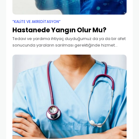
”KALITE VE AKREDITASYON”
Hastanede Yangın Olur Mu?
Tedavi ve yardıma ihtiyaç duyduğumuz da ya da bir afet
sonucunda yaraların sarılması gerektiğinde hizmet
vermesini beklediğimiz binanın/hastanenin ve hastane
ekibinin benzer bir olumsuz olaya maruz kalması sebebi
ile hizmet