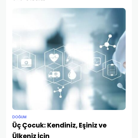
olarak değişen toplumsal koşulların üzerlerinde yarattığı
etki iç acıtan bir durum. Batıdan doğuya doğru gidildikçe
DOĞUM
Üç Çocuk: Kendiniz, Eşiniz ve
Ülkeniz İçin