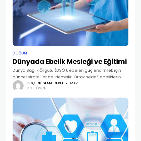
DOĞUM
Dünyada Ebelik Mesleği ve Eğitimi
Dünya Sağlık Örgütü (DSÖ), ebeleri güçlendirmek için
güncel stratejiler belirlemiştir. Ortak hedef, ebeliklerin
nüfusun sağlık ve refahının geliştirilmesine ve sağlık
DOÇ. DR. SEMA DERELI YILMAZ
8 YIL ÖNCE
eşitsizliklerinin azaltılmasına katkıda bulunmaktır (1, 2, 3).
Birçok üye devlette