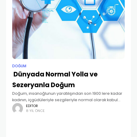
DOĞUM
Dünyada Normal Yolla ve
Sezeryanla Doğum
Doğum, insanoğlunun yaratılışından son 1900 lere kadar
kadının, içgüdüleriyle sezgileriyle normal olarak kabul
ettiği yaşamının doğal bir parçasıydı. Doğum sırasında
EDITOR
8 YIL ÖNCE
doğum yapan kadına, kendisi de doğum yapmış
kadınlarla; kadın dayanışması