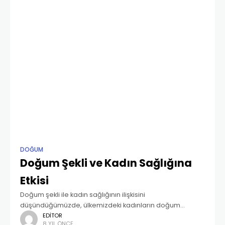
DOĞUM
Doğum Şekli ve Kadın Sağlığına
Etkisi
Doğum şekli ile kadın sağlığının ilişkisini
düşündüğümüzde, ülkemizdeki kadınların doğum
yöntemlerini seçerken bulundukları coğrafyaya bağlı
EDITOR
8 YIL ÖNCE