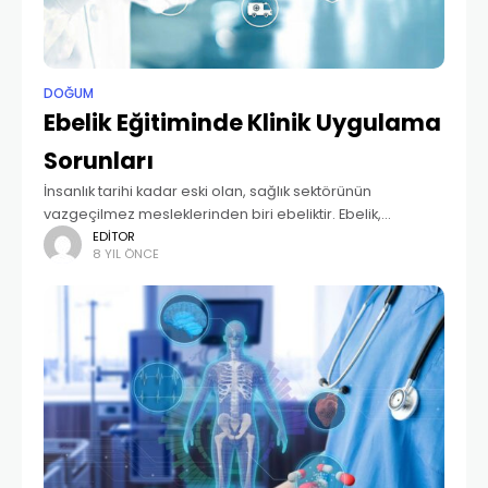
DOĞUM
Ebelik Eğitiminde Klinik Uygulama
Sorunları
İnsanlık tarihi kadar eski olan, sağlık sektörünün
vazgeçilmez mesleklerinden biri ebeliktir. Ebelik,
günümüze ulaşıncaya kadar çeşitli aşamalardan
EDITOR
8 YIL ÖNCE
geçmiştir. İlkçağlarda uygulama ile öğrenilen bir sanat
iken daha sonra eğitim ile elde