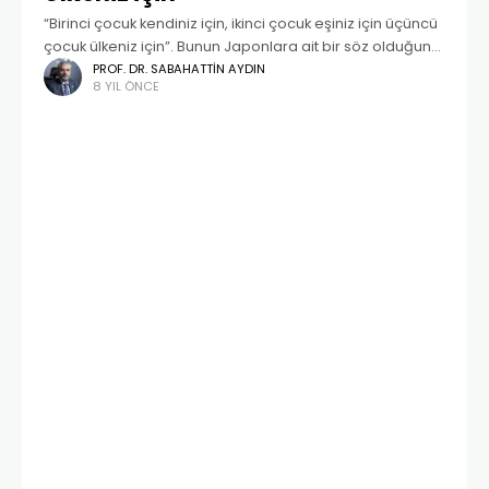
“Birinci çocuk kendiniz için, ikinci çocuk eşiniz için üçüncü
çocuk ülkeniz için”. Bunun Japonlara ait bir söz olduğunu
duymuştum. Bu sözün nakledildiği bir ortamda İstanbul
PROF. DR. SABAHATTIN AYDIN
8 YIL ÖNCE
Üniversitesi Cerrahpaşa Tıp Fakültesinden emekli