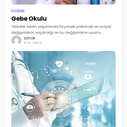
DOĞUM
Gebe Okulu
Gebelik, kadın yaşamında fizyolojik, psikolojik ve sosyal
değişimlerin yaşandığı ve bu değişimlere uyumu
gerektiren önemli bir dönemdir. Doğum süreci ise
EDITOR
8 YIL ÖNCE
kadının yaşamı boyunca çok az deneyimleyebileceği
mucizevi bir yolculuktur. Burada