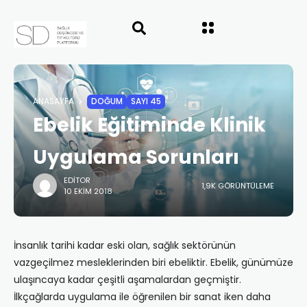
ANASAYFA
DOĞUM
SAYI 45
Ebelik Eğitiminde Klinik
Uygulama Sorunları
EDITOR
1,9K GÖRÜNTÜLEME
10 EKIM 2018
İnsanlık tarihi kadar eski olan, sağlık sektörünün
vazgeçilmez mesleklerinden biri ebeliktir. Ebelik, günümüze
ulaşıncaya kadar çeşitli aşamalardan geçmiştir.
İlkçağlarda uygulama ile öğrenilen bir sanat iken daha