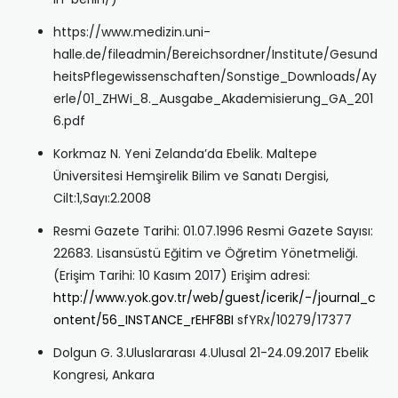
https://www.medizin.uni-
halle.de/fileadmin/Bereichsordner/Institute/Gesund
heitsPflegewissenschaften/Sonstige_Downloads/Ay
erle/01_ZHWi_8._Ausgabe_Akademisierung_GA_201
6.pdf
Korkmaz N. Yeni Zelanda’da Ebelik. Maltepe
Üniversitesi Hemşirelik Bilim ve Sanatı Dergisi,
Cilt:1,Sayı:2.2008
Resmi Gazete Tarihi: 01.07.1996 Resmi Gazete Sayısı:
22683. Lisansüstü Eğitim ve Öğretim Yönetmeliği.
(Erişim Tarihi: 10 Kasım 2017) Erişim adresi:
http://www.yok.gov.tr/web/guest/icerik/-/journal_c
ontent/56_INSTANCE_rEHF8BI
sfYRx/10279/17377
Dolgun G. 3.Uluslararası 4.Ulusal 21-24.09.2017 Ebelik
Kongresi, Ankara