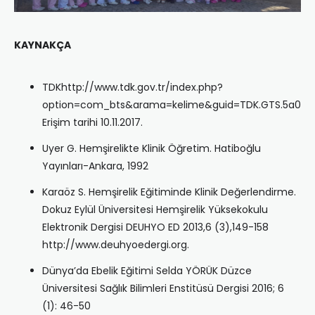
KAYNAKÇA
TDKhttp://www.tdk.gov.tr/index.php?
option=com_bts&arama=kelime&guid=TDK.GTS.5a0
Erişim tarihi 10.11.2017.
Uyer G. Hemşirelikte Klinik Öğretim. Hatiboğlu
Yayınları-Ankara, 1992
Karaöz S. Hemşirelik Eğitiminde Klinik Değerlendirme.
Dokuz Eylül Üniversitesi Hemşirelik Yüksekokulu
Elektronik Dergisi DEUHYO ED 2013,6 (3),149-158
http://www.deuhyoedergi.org.
Dünya’da Ebelik Eğitimi Selda YÖRÜK Düzce
Üniversitesi Sağlık Bilimleri Enstitüsü Dergisi 2016; 6
(1): 46-50