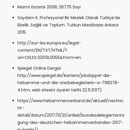
Resmi Gazete 2008; 26775 Sayı
Saydam K. Profesyonel Bir Meslek Olarak Türkiye’de
Ebelik. Sağlık ve Toplum. Tutkun Maatbaası Ankara
2015.
http://eur-lex.europa.eu/legal-
content/EN/TXT/HTML/?
uri=CELEX:32013L0055&from=en
Spiegel Online Dergisi:
http://www.spiegel.de/karriere/jobdoppel-die-
hebamme-und-die-sterbebegleiterin-a-798278-
4.htm, web sitesini ziyaret tarihi 22.11.2017)
https://www.hebammenverband.de/aktuell/nachric
ht-
detail/datum/2017/11/21/artikel/bundesdelegiertenta
gung-des-deutschen-hebammenverbandes-2017-
in-berlin/)