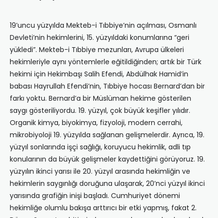
19’uncu yüzyılda Mekteb-i Tıbbiye’nin açılması, Osmanlı
Devleti’nin hekimlerini, 15. yüzyıldaki konumlarına “geri
yükledi”. Mekteb-i Tıbbiye mezunları, Avrupa ülkeleri
hekimleriyle aynı yöntemlerle eğitildiğinden; artık bir Türk
hekimi için Hekimbaşı Salih Efendi, Abdülhak Hamid’in
babası Hayrullah Efendi’nin, Tıbbiye hocası Bernard’dan bir
farkı yoktu. Bernard’a bir Müslüman hekime gösterilen
saygı gösteriliyordu. 19. yüzyıl, çok büyük keşifler yılıdır.
Organik kimya, biyokimya, fizyoloji, modern cerrahi,
mikrobiyoloji 19. yüzyılda sağlanan gelişmelerdir. Ayrıca, 19.
yüzyıl sonlarında işçi sağlığı, koruyucu hekimlik, adli tıp
konularının da büyük gelişmeler kaydettiğini görüyoruz. 19.
yüzyılın ikinci yarısı ile 20. yüzyıl arasında hekimliğin ve
hekimlerin saygınlığı doruğuna ulaşarak, 20’nci yüzyıl ikinci
yarısında grafiğin inişi başladı. Cumhuriyet dönemi
hekimliğe olumlu bakışa arttırıcı bir etki yapmış, fakat 2.