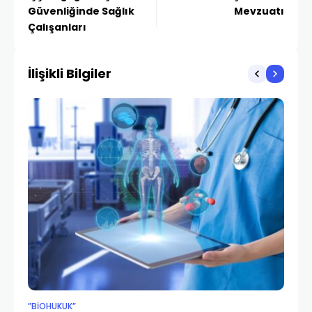
Güvenliğinde Sağlık
Mevzuatı
Çalışanları
İlişikli Bilgiler
”BIOHUKUK”
SAĞ