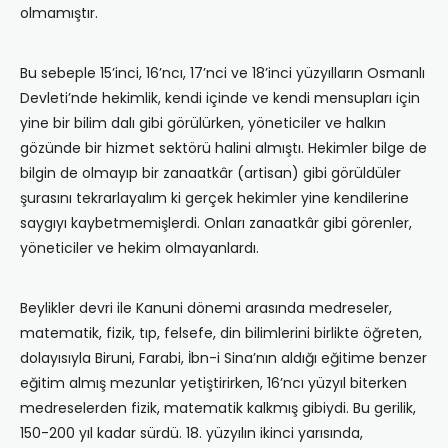
olmamıştır.
Bu sebeple 15’inci, 16’ncı, 17’nci ve 18’inci yüzyılların Osmanlı
Devleti’nde hekimlik, kendi içinde ve kendi mensupları için
yine bir bilim dalı gibi görülürken, yöneticiler ve halkın
gözünde bir hizmet sektörü halini almıştı. Hekimler bilge de
bilgin de olmayıp bir zanaatkâr (artisan) gibi görüldüler
şurasını tekrarlayalım ki gerçek hekimler yine kendilerine
saygıyı kaybetmemişlerdi. Onları zanaatkâr gibi görenler,
yöneticiler ve hekim olmayanlardı.
Beylikler devri ile Kanuni dönemi arasında medreseler,
matematik, fizik, tıp, felsefe, din bilimlerini birlikte öğreten,
dolayısıyla Biruni, Farabi, İbn-i Sina’nın aldığı eğitime benzer
eğitim almış mezunlar yetiştirirken, 16’ncı yüzyıl biterken
medreselerden fizik, matematik kalkmış gibiydi. Bu gerilik,
150-200 yıl kadar sürdü. 18. yüzyılın ikinci yarısında,