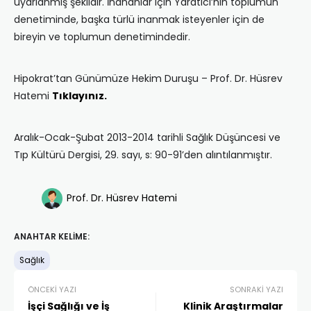
uyarlanmış şeklidir. İnananlar için Yaratıcı’nın toplumun
denetiminde, başka türlü inanmak isteyenler için de
bireyin ve toplumun denetimindedir.
Hipokrat’tan Günümüze Hekim Duruşu – Prof. Dr. Hüsrev
Hatemi
Tıklayınız.
Aralık-Ocak-Şubat 2013-2014 tarihli Sağlık Düşüncesi ve
Tıp Kültürü Dergisi, 29. sayı, s: 90-91’den alıntılanmıştır.
Prof. Dr. Hüsrev Hatemi
ANAHTAR KELIME:
Sağlık
ÖNCEKI YAZI
SONRAKI YAZI
İşçi Sağlığı ve İş
Klinik Araştırmalar