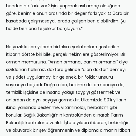
benden ne farkı var? İşini yapmak asıl amaç olduğuna
göre, benimle onun arasında bir değer farkı yok. O ücra bir
kasabada çalışmasaydı, orada çalışan ben olabilirdim. Şu
halde ben ona teşekkür borçluyum.”
Ne yazık ki son yıllarda birtakım şarlatanlara gösterilen
itibarın dörtte biri bile, gerçek hekimlere gösterilmiyor. Bir
orman memuruna, “Aman ormancı, canım ormancı” diye
sızıldanan halkımız, doktora gelince “ulan doktor” demeyi
ve şiddet uygulamayı bir gelenek, bir folklor unsuru
saymaya başladı. Doğru olan, hekime de, ormancıya da,
temizlik işçisine de insana yakışır saygıyı göstermek ve
onlardan da aynı saygıyı görmektir. Ülkemizde 90’lı yılların
ikinci yarısında beslenme, vitaminoloji, herbalizm gibi
konular, Sağlık Bakanlığı’nın kontrolünden alınarak Tarım
Bakanlığı kontrolüne verildi. İşte o yıldan itibaren, hekimliğin
ve okuyarak bir şey öğrenmenin ve diploma almanın itibarı