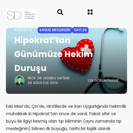
ANASAYFA
SAĞLIK MESLEKLERİ
SAYI 29
Hipokrat’tan
Günümüze Hekim
Duruşu
PROF. DR. HÜSREV HATEMI
1,3K GÖRÜNTÜLEME
28 AĞUSTOS 2014
Eski Mısır’da, Çin’de, Hintlilerde ve İran Uygarlığında hekimlik
muhakkak ki Hipokrat’tan önce de vardı. Fakat sihir ve
büyü ile ilgiyi kesmiş olan tıp biliminin (aynı zamanda tıp
mesleğinin) bilinen ilk büyüğü, tarihi bir kişilik olarak