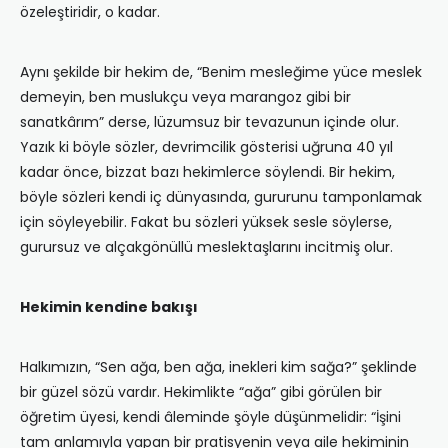
özeleştiridir, o kadar.
Aynı şekilde bir hekim de, “Benim mesleğime yüce meslek
demeyin, ben muslukçu veya marangoz gibi bir
sanatkârım” derse, lüzumsuz bir tevazunun içinde olur.
Yazık ki böyle sözler, devrimcilik gösterisi uğruna 40 yıl
kadar önce, bizzat bazı hekimlerce söylendi. Bir hekim,
böyle sözleri kendi iç dünyasında, gururunu tamponlamak
için söyleyebilir. Fakat bu sözleri yüksek sesle söylerse,
gurursuz ve alçakgönüllü meslektaşlarını incitmiş olur.
Hekimin kendine bakışı
Halkımızın, “Sen ağa, ben ağa, inekleri kim sağa?” şeklinde
bir güzel sözü vardır. Hekimlikte “ağa” gibi görülen bir
öğretim üyesi, kendi âleminde şöyle düşünmelidir: “İşini
tam anlamıyla yapan bir pratisyenin veya aile hekiminin