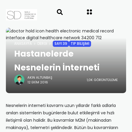
ANASAYFA
DERGI
SAYI 39
TIP BİLİŞİMİ
Hastanelerde
Nesnelerin İnterneti
AKIN ALTUNBAŞ
1,0K GÖRÜNTÜLEME
12 EKIM 2016
Nesnelerin interneti kavramı uzun yıllardır farklı adlarla
anılan sistemlerin bugünlerde bulut etkileşimli ve hızlı
iletişimli olan halidir. Bu kavramlar M2M (makinadan
makinaya), telemetri şeklindedir. Bütün bu kavramların