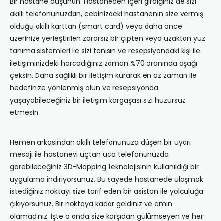
Bir hastane düşünün. Hastaneden içeri girdiğiniz de sizi
akıllı telefonunuzdan, cebinizdeki hastanenin size vermiş
olduğu akıllı karttan (smart card) veya daha önce
üzerinize yerleştirilen zararsız bir çipten veya uzaktan yüz
tanıma sistemleri ile sizi tanısın ve resepsiyondaki kişi ile
iletişiminizdeki harcadığınız zaman %70 oranında aşağı
çeksin. Daha sağlıklı bir iletişim kurarak en az zaman ile
hedefinize yönlenmiş olun ve resepsiyonda
yaşayabileceğiniz bir iletişim kargaşası sizi huzursuz
etmesin.
Hemen arkasından akıllı telefonunuza düşen bir uyarı
mesajı ile hastaneyi uçtan uca telefonunuzda
görebileceğiniz 3D-Mapping teknolojisinin kullanıldığı bir
uygulama indiriyorsunuz. Bu sayede hastanede ulaşmak
istediğiniz noktayı size tarif eden bir asistan ile yolculuğa
çıkıyorsunuz. Bir noktaya kadar geldiniz ve emin
olamadınız. İşte o anda size karşıdan gülümseyen ve her