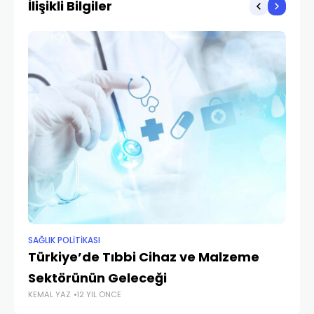
İlişikli Bilgiler
SAĞLIK POLITIKASI
SAY
Türkiye’de Tıbbi Cihaz ve Malzeme
M
PRO
Sektörünün Geleceği
KEMAL YAZ
12 YIL ÖNCE