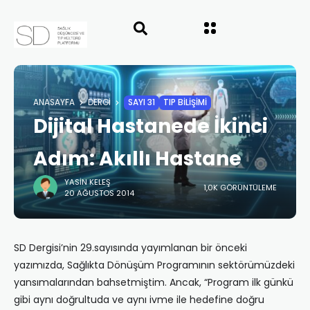
ANASAYFA
DERGI
SAYI 31
TIP BİLİŞİMİ
Dijital Hastanede İkinci
Adım: Akıllı Hastane
YASIN KELEŞ
1,0K GÖRÜNTÜLEME
20 AĞUSTOS 2014
SD Dergisi’nin 29.sayısında yayımlanan bir önceki
yazımızda, Sağlıkta Dönüşüm Programının sektörümüzdeki
yansımalarından bahsetmiştim. Ancak, “Program ilk günkü
gibi aynı doğrultuda ve aynı ivme ile hedefine doğru