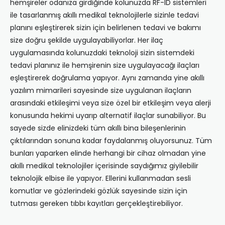
hemşireler odanıza girdiğinde kolunuzda RF-ID sistemleri
ile tasarlanmış akıllı medikal teknolojilerle sizinle tedavi
planını eşleştirerek sizin için belirlenen tedavi ve bakımı
size doğru şekilde uygulayabiliyorlar. Her ilaç
uygulamasında kolunuzdaki teknoloji sizin sistemdeki
tedavi planınız ile hemşirenin size uygulayacağı ilaçları
eşleştirerek doğrulama yapıyor. Aynı zamanda yine akıllı
yazılım mimarileri sayesinde size uygulanan ilaçların
arasındaki etkileşimi veya size özel bir etkileşim veya alerji
konusunda hekimi uyarıp alternatif ilaçlar sunabiliyor. Bu
sayede sizde elinizdeki tüm akıllı bina bileşenlerinin
çıktılarından sonuna kadar faydalanmış oluyorsunuz. Tüm
bunları yaparken elinde herhangi bir cihaz olmadan yine
akıllı medikal teknolojiler içerisinde saydığımız giyilebilir
teknolojik elbise ile yapıyor. Ellerini kullanmadan sesli
komutlar ve gözlerindeki gözlük sayesinde sizin için
tutması gereken tıbbı kayıtları gerçekleştirebiliyor.