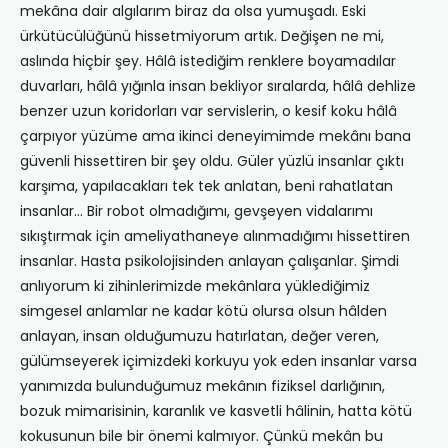
mekâna dair algılarım biraz da olsa yumuşadı. Eski
ürkütücülüğünü hissetmiyorum artık. Değişen ne mi,
aslında hiçbir şey. Hâlâ istediğim renklere boyamadılar
duvarları, hâlâ yığınla insan bekliyor sıralarda, hâlâ dehlize
benzer uzun koridorları var servislerin, o kesif koku hâlâ
çarpıyor yüzüme ama ikinci deneyimimde mekânı bana
güvenli hissettiren bir şey oldu. Güler yüzlü insanlar çıktı
karşıma, yapılacakları tek tek anlatan, beni rahatlatan
insanlar… Bir robot olmadığımı, gevşeyen vidalarımı
sıkıştırmak için ameliyathaneye alınmadığımı hissettiren
insanlar. Hasta psikolojisinden anlayan çalışanlar. Şimdi
anlıyorum ki zihinlerimizde mekânlara yüklediğimiz
simgesel anlamlar ne kadar kötü olursa olsun hâlden
anlayan, insan olduğumuzu hatırlatan, değer veren,
gülümseyerek içimizdeki korkuyu yok eden insanlar varsa
yanımızda bulunduğumuz mekânın fiziksel darlığının,
bozuk mimarisinin, karanlık ve kasvetli hâlinin, hatta kötü
kokusunun bile bir önemi kalmıyor. Çünkü mekân bu