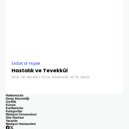
SAĞLIK VE YAŞAM
SAĞ
Hastalık ve Tevekkül
E
PROF. DR. MEHMET YÜCEL AĞARGÜN
10 YIL ÖNCE
TÜ
Hakkımızda
Dergi Aboneliği
Gizlilik
Künye
Karikatürler
Kategoriler
Medipol Üniversitesi
Site Haritası
Yazarlar
Medipol Hastaneleri