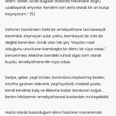
aldım. Sesler, sıcak buğular arasında halvetlere doğru
uzaklaşarak eriyorlar. Kendimi son defa olarak bir an bulup
kaçırıyorum.” (5)
Safa’nın tasvirinden farklı bir ameliyathane tecrübesiydi
benimkisi. Kaynayan sular yoktu, bembeyaz bir oda da
değildi benimkisi. Ortak olan tek şey “Hayatın nasıl
olduğunu unutturan bambaşka bir âlem, bir rüya odası.”
benzetmesi. Mekânın bendeki ruhsal algısı tam olarak
buydu. Ameliyathane=Bir rüya odası.
Sedye, ışıklar, yeşil örtüler, kontrolünü kaybetmiş beden,
etrafta gezinen eldivenli, yeşil kıyafetli, maskeli yüzler,
kendi kendinle kalış ve iliklerine kadar donduran soğuk…
Benim hikâyemin ameliyathanesi bunlardan müteşekkildi.
Hasta olarak bulunduğum ikinci hastane maceramda