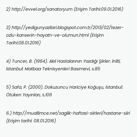
2) http://evvel.org/sanatoryum (Erişim Tarihi:09.01.2016)
3) http://yedigunyazilari.blogspot.com.tr/2013/02/tezer-
ozlu-kanserin-hayatn-ve-olumun.html (Erişim
Tarihi:08.01.2016)
4) Tuncer, B. (1964). Akıl Hastalarının Yazdığı Şiirler: İnilti,
İstanbul: Matbaa Teknisyenleri Basımevi, s.85
5) Safa, P. (2000). Dokuzuncu Hariciye Koğuşu, İstanbul:
Ötüken Yayınları, s.106
6.) http://muallimce.net/saglik-haftasi-siirleri/hastane-siiri
(Erişim tarihi: 08.01.2016)