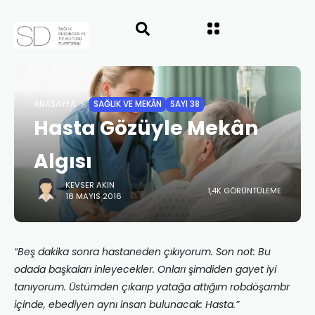
ANASAYFA
SAĞLIK VE MEKÂN
SAYI 38
Hasta Gözüyle Mekân
Algısı
KEVSER AKIN
1,4K GÖRÜNTÜLEME
18 MAYIS 2016
“Beş dakika sonra hastaneden çıkıyorum. Son not: Bu
odada başkaları inleyecekler. Onları şimdiden gayet iyi
tanıyorum. Üstümden çıkarıp yatağa attığım robdöşambr
içinde, ebediyen aynı insan bulunacak: Hasta.”