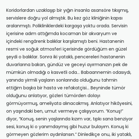
Koridorlardan uzaklaşıp bir yığın insanla asansöre tıkışmış,
servislere doğru yol almıştık. Bu kez göz kliniğinin kapısı
aralanmıştı. Polikliniklerdeki kargaşa yoktu orada. Servisin
içerisine adım attığımda kocaman bir akvaryum ve
içindeki rengârenk balıklar karşılamıştı beni. Hastanenin
resmi ve soğuk atmosferi içerisinde gördüğüm en güzel
şeydi o balıklar. Sonra iki yataklı, pencereleri hastanenin
duvarlarına bakan, gündüz ve geceyi ayırmanızın pek de
mümkün olmadığı o kasvetli oda… Babaannemin odasıydı,
yanında yirmili yaşların sonlarında olduğunu tahmin
ettiğim başka bir hasta ve refakatçisi… Beyninde tümör
olduğunu anlatıyor, gözleri tümörden dolayı
görmüyormuş, ameliyata alınacakmış. Anlatıyor hikâyesini,
on yaşındaki ben, umut vermeye çalışıyorum. “Konuş!”
diyor, “Konuş, senin yaşlarında kızım var, tıpkı sana benziyor
sesi, konuş ki o yanımdaymış gibi huzur bulayım. Konuş ki
görmeyen gözlerim aydınlansın.” Dinledikçe onu, iki yataklı,