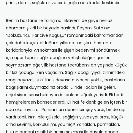
gridir, dardır, soğuktur ve bir bıçağın ucu kadar keskindir.
Benim hastane ile tanışma hikâyem de griye henüz
dönmemiş kirli bir beyazla başladı. Peyami Safa’nın
“Dokuzuncu Hariciye Koğuşu” romanındaki kahramandan
çok daha küçük olduğum yıllarda tanıştım hastane
koridorlarıyla. Arı sokması ile şişen bedenimi söndürmek
için apar topar sağlık ocağına yetiştirildiğim günleri
saymazsam eğer, ilk hastane tecrübemi on yaşında küçük
bir kız çocuğu iken yaşadım. Sağlık ocağı iyiydi, zihnimdeki
rengi beyazdı, ürkütücü devasa duvarları yoktu, hastaların
bağrışlarını duymazdınız orada. Elinde ilaçları ile gelen,
enjeksiyon sırası bekleyen insanların uğrak yeriydi. Eli hafif
hemşirelerden bahsederlerdi. Eli hafife denk gelen içten bir
dua okur ayrılırdı. Pansuman denen bir şey vardı, bir de aşı
vardı tabii. İsmi bile güzeldi, sağlığın yuvasıydı orası, küçük
ama sevimli, korkulur muydu hiç? Yanakları, parmakları,
bütün bedeni minik bir arının sokması ile davula dönen