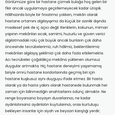
Gönlümüze göre bir hastane çizmek kulağa hoş gelen bir
fikir ancak uygulamaya geçirilemeyecek kadar ütopik.
Hâlihazırda böyle bir fırsatımız yokken, mekân olarak
hastane ortamını algılayışımız da küçük bir azınlık dışında
maalesef pek de iç açıcı değil. Renklerin, kokunun, mimari
yapının mekânları sıcak, samimi, huzurlu ve güven verici
algılatmadaki rolü çok büyük ancak bunların çok daha
öncesinde tecrübelerimiz, ruh hâlimiz, beklentilerimiz
mekânları algılayış şeklimizi çok daha fazla etkilemekte.
Acı tecrübeler çoğaldıkça mekâna yüklenen olumsuz
duygular artmakta. Hiç hastane deneyimi yaşamamış
biriyle ömrü hastane koridorlarında geçmiş biri için
hastane kuşkusuz aynı duyguyu ifade etmez. Bir hasta
olarak ya da hasta yakını olarak hastanede bulunmak her
zaman için bilinmezliğin anahtarlarını ödünç almaktır. Ne
renge boyarsanız boyayın duvarlarınızı, ne kadar
aydınlatırsanız aydınlatın kuytularınızı, orası kurtuluşu
bekleyen insanlar için siyah ve beyazın karıştığı yerdir;