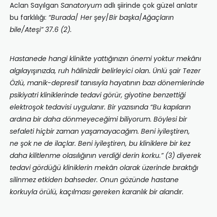
Aclan Sayılgan
Sanatoryum
adlı şiirinde çok güzel anlatır
bu farklılığı:
“Burada
/
Her şey
/
Bir başka
/
Ağaçların
bile/Ateşi”
37.6 (2).
Hastanede hangi klinikte yattığınızın önemi yoktur mekânı
algılayışınızda, ruh hâlinizdir belirleyici olan. Ünlü şair Tezer
Özlü, manik-depresif tanısıyla hayatının bazı dönemlerinde
psikiyatri kliniklerinde tedavi görür, giyotine benzettiği
elektroşok tedavisi uygulanır. Bir yazısında “Bu kapıların
ardına bir daha dönmeyeceğimi biliyorum. Böylesi bir
sefaleti hiçbir zaman yaşamayacağım. Beni iyileştiren,
ne şok ne de ilaçlar. Beni iyileştiren, bu kliniklere bir kez
daha kilitlenme olasılığının verdiği derin korku.”
(3) diyerek
tedavi gördüğü kliniklerin mekân olarak üzerinde bıraktığı
silinmez etkiden bahseder. Onun gözünde hastane
korkuyla örülü, kaçılması gereken karanlık bir alandır.