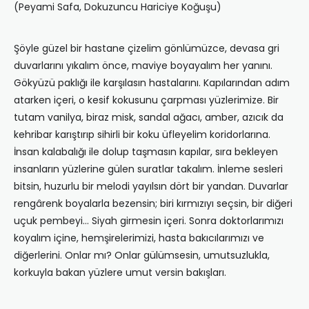
(Peyami Safa, Dokuzuncu Hariciye Koğuşu)
Şöyle güzel bir hastane çizelim gönlümüzce, devasa gri
duvarlarını yıkalım önce, maviye boyayalım her yanını.
Gökyüzü paklığı ile karşılasın hastalarını. Kapılarından adım
atarken içeri, o kesif kokusunu çarpması yüzlerimize. Bir
tutam vanilya, biraz misk, sandal ağacı, amber, azıcık da
kehribar karıştırıp sihirli bir koku üfleyelim koridorlarına.
İnsan kalabalığı ile dolup taşmasın kapılar, sıra bekleyen
insanların yüzlerine gülen suratlar takalım. İnleme sesleri
bitsin, huzurlu bir melodi yayılsın dört bir yandan. Duvarlar
rengârenk boyalarla bezensin; biri kırmızıyı seçsin, bir diğeri
uçuk pembeyi… Siyah girmesin içeri. Sonra doktorlarımızı
koyalım içine, hemşirelerimizi, hasta bakıcılarımızı ve
diğerlerini. Onlar mı? Onlar gülümsesin, umutsuzlukla,
korkuyla bakan yüzlere umut versin bakışları.