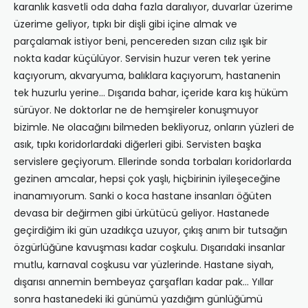
karanlık kasvetli oda daha fazla daralıyor, duvarlar üzerime
üzerime geliyor, tıpkı bir dişli gibi içine almak ve
parçalamak istiyor beni, pencereden sızan cılız ışık bir
nokta kadar küçülüyor. Servisin huzur veren tek yerine
kaçıyorum, akvaryuma, balıklara kaçıyorum, hastanenin
tek huzurlu yerine… Dışarıda bahar, içeride kara kış hüküm
sürüyor. Ne doktorlar ne de hemşireler konuşmuyor
bizimle. Ne olacağını bilmeden bekliyoruz, onların yüzleri de
asık, tıpkı koridorlardaki diğerleri gibi. Servisten başka
servislere geçiyorum. Ellerinde sonda torbaları koridorlarda
gezinen amcalar, hepsi çok yaşlı, hiçbirinin iyileşeceğine
inanamıyorum. Sanki o koca hastane insanları öğüten
devasa bir değirmen gibi ürkütücü geliyor. Hastanede
geçirdiğim iki gün uzadıkça uzuyor, çıkış anım bir tutsağın
özgürlüğüne kavuşması kadar coşkulu. Dışarıdaki insanlar
mutlu, karnaval coşkusu var yüzlerinde. Hastane siyah,
dışarısı annemin bembeyaz çarşafları kadar pak… Yıllar
sonra hastanedeki iki günümü yazdığım günlüğümü