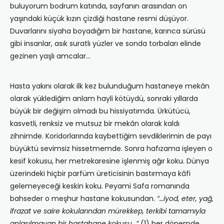
buluyorum bodrum katında, sayfanın arasından on
yaşındaki küçük kızın çizdiği hastane resmi düşüyor.
Duvarlarını siyaha boyadığım bir hastane, karınca sürüsü
gibi insanlar, asık suratlı yüzler ve sonda torbaları elinde
gezinen yaşlı amcalar…
Hasta yakını olarak ilk kez bulunduğum hastaneye mekân
olarak yüklediğim anlam hayli kötüydü, sonraki yıllarda
büyük bir değişim olmadı bu hissiyatımda. Ürkütücü,
kasvetli, renksiz ve mutsuz bir mekân olarak kaldı
zihnimde. Koridorlarında kaybettiğim sevdiklerimin de payı
büyüktü sevimsiz hissetmemde. Sonra hafızama işleyen o
kesif kokusu, her metrekaresine işlenmiş ağır koku. Dünya
üzerindeki hiçbir parfüm üreticisinin bastırmaya kâfi
gelemeyeceği keskin koku. Peyami Safa romanında
bahseder o meşhur hastane kokusundan.
“…iyod, eter, yağ,
ifrazat ve saire kokularından mürekkep, terkibi tamamıyla
anlaşılmayan bir hastahane kokusu…”
(1) her dönemde