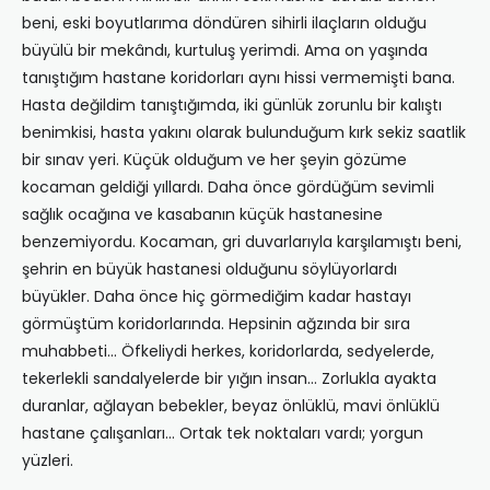
beni, eski boyutlarıma döndüren sihirli ilaçların olduğu
büyülü bir mekândı, kurtuluş yerimdi. Ama on yaşında
tanıştığım hastane koridorları aynı hissi vermemişti bana.
Hasta değildim tanıştığımda, iki günlük zorunlu bir kalıştı
benimkisi, hasta yakını olarak bulunduğum kırk sekiz saatlik
bir sınav yeri. Küçük olduğum ve her şeyin gözüme
kocaman geldiği yıllardı. Daha önce gördüğüm sevimli
sağlık ocağına ve kasabanın küçük hastanesine
benzemiyordu. Kocaman, gri duvarlarıyla karşılamıştı beni,
şehrin en büyük hastanesi olduğunu söylüyorlardı
büyükler. Daha önce hiç görmediğim kadar hastayı
görmüştüm koridorlarında. Hepsinin ağzında bir sıra
muhabbeti… Öfkeliydi herkes, koridorlarda, sedyelerde,
tekerlekli sandalyelerde bir yığın insan… Zorlukla ayakta
duranlar, ağlayan bebekler, beyaz önlüklü, mavi önlüklü
hastane çalışanları… Ortak tek noktaları vardı; yorgun
yüzleri.