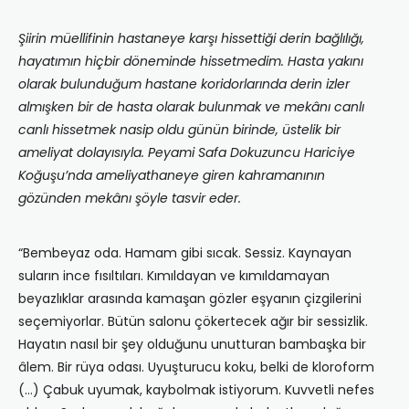
Şiirin müellifinin hastaneye karşı hissettiği derin bağlılığı,
hayatımın hiçbir döneminde hissetmedim. Hasta yakını
olarak bulunduğum hastane koridorlarında derin izler
almışken bir de hasta olarak bulunmak ve mekânı canlı
canlı hissetmek nasip oldu günün birinde, üstelik bir
ameliyat dolayısıyla. Peyami Safa Dokuzuncu Hariciye
Koğuşu’nda ameliyathaneye giren kahramanının
gözünden mekânı şöyle tasvir eder.
“Bembeyaz oda. Hamam gibi sıcak. Sessiz. Kaynayan
suların ince fısıltıları. Kımıldayan ve kımıldamayan
beyazlıklar arasında kamaşan gözler eşyanın çizgilerini
seçemiyorlar. Bütün salonu çökertecek ağır bir sessizlik.
Hayatın nasıl bir şey olduğunu unutturan bambaşka bir
âlem. Bir rüya odası. Uyuşturucu koku, belki de kloroform
(…) Çabuk uyumak, kaybolmak istiyorum. Kuvvetli nefes