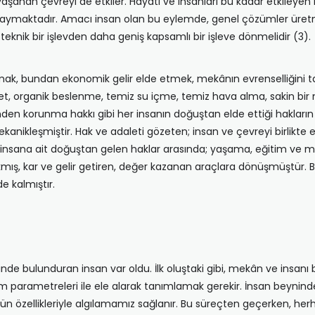
şanan çevreyi de etkiler. Hayatı ve insanları bu kadar etkileye
 kaymaktadır. Amacı insan olan bu eylemde, genel çözümler üretme
 teknik bir işlevden daha geniş kapsamlı bir işleve dönmelidir (3).
sarlamak, bundan ekonomik gelir elde etmek, mekânın evrenselliğin
adalet, organik beslenme, temiz su içme, temiz hava alma, sakin 
inden korunma hakkı gibi her insanın doğuştan elde ettiği hakları
nikleşmiştir. Hak ve adaleti gözeten; insan ve çevreyi birlikte e
de insana ait doğuştan gelen haklar arasında; yaşama, eğitim ve 
ış, kar ve gelir getiren, değer kazanan araçlara dönüşmüştür. B
 kalmıştır.
nde bulunduran insan var oldu. İlk oluştaki gibi, mekân ve insanı 
üm parametreleri ile ele alarak tanımlamak gerekir. İnsan beynind
bütün özellikleriyle algılamamız sağlanır. Bu süreçten geçerken, h