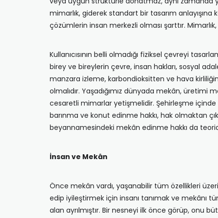
veya uygun strüktürle donatmaz, aynı zamanda ya
mimarlık, giderek standart bir tasarım anlayışına
çözümlerin insan merkezli olması şarttır. Mimarlık,
Kullanıcısının belli olmadığı fiziksel çevreyi ta
birey ve bireylerin çevre, insan hakları, sosyal 
manzara izleme, karbondioksitten ve hava kirliliğ
olmalıdır. Yaşadığımız dünyada mekân, üretimi meka
cesaretli mimarlar yetişmelidir. Şehirleşme için
barınma ve konut edinme hakkı, hak olmaktan çıkm
beyannamesindeki mekân edinme hakkı da teoride
İnsan ve Mekân
Önce mekân vardı, yaşanabilir tüm özellikleri üzeri
edip iyileştirmek için insanı tanımak ve mekânı t
alan ayrılmıştır. Bir nesneyi ilk önce görüp, onu 