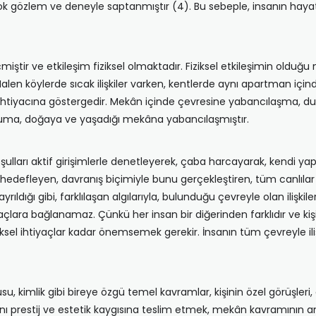
 çok gözlem ve deneyle saptanmıştır (4). Bu sebeple, insanın hayat
eçmiştir ve etkileşim fiziksel olmaktadır. Fiziksel etkileşimin old
. Halen köylerde sıcak ilişkiler varken, kentlerde aynı apartman için
htiyacına göstergedir. Mekân içinde çevresine yabancılaşma, du
luma, doğaya ve yaşadığı mekâna yabancılaşmıştır.
oşulları aktif girişimlerle denetleyerek, çaba harcayarak, kendi ya
hedefleyen, davranış biçimiyle bunu gerçekleştiren, tüm canlılar
yrıldığı gibi, farklılaşan algılarıyla, bulunduğu çevreyle olan ilişkil
çlara bağlanamaz. Çünkü her insan bir diğerinden farklıdır ve kişi
iksel ihtiyaçlar kadar önemsemek gerekir. İnsanın tüm çevreyle il
usu, kimlik gibi bireye özgü temel kavramlar, kişinin özel görüşleri
nı prestij ve estetik kaygısına teslim etmek, mekân kavramının a