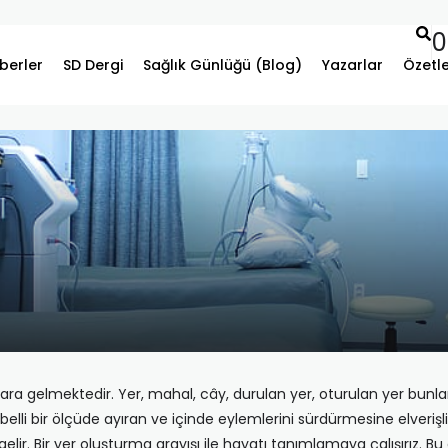
0
berler
SD Dergi
Sağlık Günlüğü (Blog)
Yazarlar
Özetl
lara gelmektedir. Yer, mahal, cây, durulan yer, oturulan yer bu
belli bir ölçüde ayıran ve içinde eylemlerini sürdürmesine elveriş
lir. Bir yer oluşturma arayışı ile hayatı tanımlamaya çalışırız. 