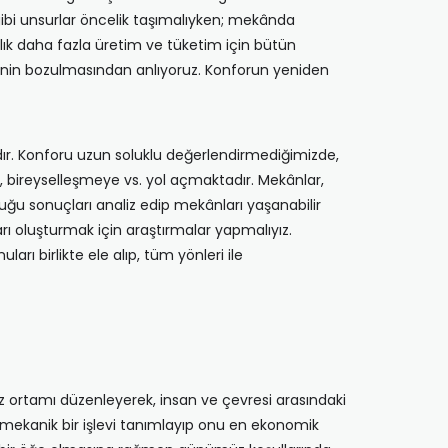
 gibi unsurlar öncelik taşımalıyken; mekânda
ık daha fazla üretim ve tüketim için bütün
ngenin bozulmasından anlıyoruz. Konforun yeniden
ır. Konforu uzun soluklu değerlendirmediğimizde,
a, bireyselleşmeye vs. yol açmaktadır. Mekânlar,
uğu sonuçları analiz edip mekânları yaşanabilir
ı oluşturmak için araştırmalar yapmalıyız.
rı birlikte ele alıp, tüm yönleri ile
z ortamı düzenleyerek, insan ve çevresi arasındaki
ce mekanik bir işlevi tanımlayıp onu en ekonomik