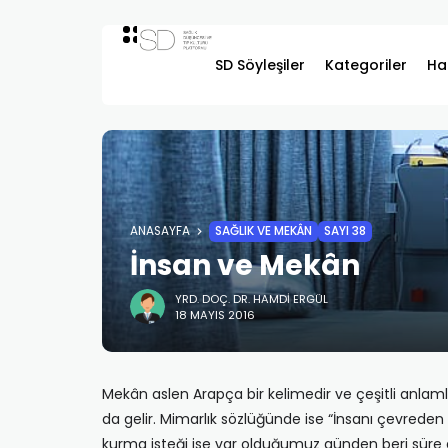
SD Söyleşiler
Kategoriler
Ha
ANASAYFA
SAĞLIK VE MEKÂN
SAYI 38
İnsan ve Mekân
YRD. DOÇ. DR. HAMDI ERGÜL
18 MAYIS 2016
Mekân aslen Arapça bir kelimedir ve çeşitli anlam
da gelir. Mimarlık sözlüğünde ise “İnsanı çevreden 
kurma isteği ise var olduğumuz günden beri süre ge