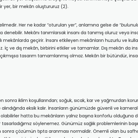
r yer, bir mekân oluştururuz (2).
limedir. Her ne kadar “oturulan yer”, anlamına gelse de “
bulunul
a denebilir. Mekânı tanımlarsak insanı da tanımış oluruz veya ins
ekânlarda geçirir. İnsanı etkileyen mekânların huzurlu ve kullanı
 İç ve dış mekân, birbirini etkiler ve tamamlar. Dış mekân da ins
a çıkmışsa tasarım tamamlanmış olmaz. Mekân bir bütündür, insan
en sonra iklim koşullarından; soğuk, sıcak, kar ve yağmurdan korunm
 alındığında eksik kalır. İnsanların günümüzde güvenli ve kameralar
 olabilirler hatta bu mekânların yalnız başına konforlu olduğuna d
r tasarladığımız söylenemez. Günümüz sağlık problemlerinin baş
an sonra çözümün tıpta aranması normaldir. Önemli olan bu saf