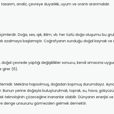
l tasarım, analiz, çevreye duyarlılık, uyum ve orantı aranmalıdır.
imlerdir. Doğa, ses, ışık, iklim, vb. her türlü doğa oluşumu bu gru
iderek azalmaya başlamıştır. Coğrafyanın sunduğu doğal kaynak v
, doğal çevrede yaptığı değişiklikler sonucu, kendi amacına uygun 
 girer (6).
 özlemidir. Mekâna hapsolmuş, doğadan kopmuş durumdayız. Ayrıc
. Bunun yerine doğayla buluşturulmalı, toprak, su, hava, gökyüzü
ek teknolojinin çözeceğine inananlar olabilir. Dünyanın enerjisi v
e ve denge unsurunu görmezden gelmek demektir.