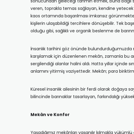
sonucundan geleceği tahmin etmek, buna bağlı sa
veren, toprakla temas sağlayan, kendine yetecek 
kaos ortamında başarılması imkansız görünmektedi
kişilerin ulaşabildiği tercihlere dönüşebilir. Tek
olduğu gibi, sağlıklı ve organik beslenme de barın
İnsanlık tarihini göz önünde bulundurduğumuzda 
karşılamak için düzenlenen mekân, zamanla bu ama
sergilendiği alanlar halini aldı. Hatta yıllar içinde 
anlamını yitirmiş vaziyettedir. Mekân; para birik
Küresel insanlık ailesinin bir ferdi olarak doğaya 
bilincinde barınaklar tasarlayan, farkındalığı yük
Mekân ve Konfor
Yaşadığımız mekânları yaşanılır kılmakla yükümlü