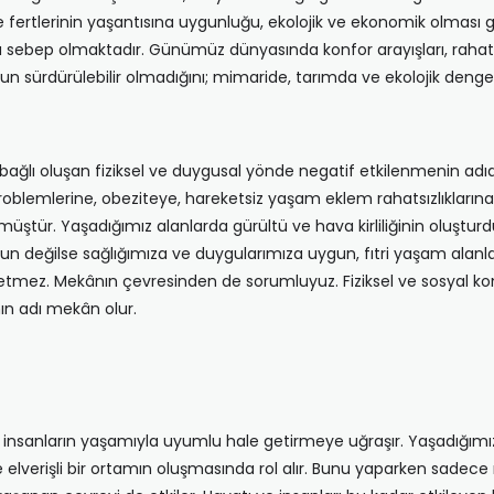
ile fertlerinin yaşantısına uygunluğu, ekolojik ve ekonomik olması
 sebep olmaktadır. Günümüz dünyasında konfor arayışları, rahatl
orun sürdürülebilir olmadığını; mimaride, tarımda ve ekolojik de
ğlı oluşan fiziksel ve duygusal yönde negatif etkilenmenin adıd
problemlerine, obeziteye, hareketsiz yaşam eklem rahatsızlıkların
üştür. Yaşadığımız alanlarda gürültü ve hava kirliliğinin oluşturd
 değilse sağlığımıza ve duygularımıza uygun, fıtri yaşam alanlar
tmez. Mekânın çevresinden de sorumluyuz. Fiziksel ve sosyal konula
ın adı mekân olur.
 insanların yaşamıyla uyumlu hale getirmeye uğraşır. Yaşadığımı
ine elverişli bir ortamın oluşmasında rol alır. Bunu yaparken sade