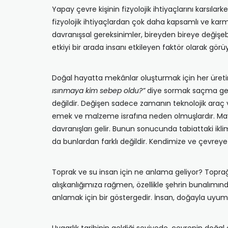
Yapay çevre kişinin fizyolojik ihtiyaçlarını karsılar
fizyolojik ihtiyaçlardan çok daha kapsamlı ve karma
davranışsal gereksinimler, bireyden bireye değişebil
etkiyi bir arada insanı etkileyen faktör olarak gö
Doğal hayatta mekânlar oluşturmak için her üreti
ısınmaya kim sebep oldu?”
diye sormak saçma gelec
değildir. Değişen sadece zamanın teknolojik araç v
emek ve malzeme israfına neden olmuşlardır. Mayal
davranışları gelir. Bunun sonucunda tabiattaki iklim
da bunlardan farklı değildir. Kendimize ve çevreye
Toprak ve su insan için ne anlama geliyor? Topra
alışkanlığımıza rağmen, özellikle şehrin bunalımı
anlamak için bir göstergedir. İnsan, doğayla uyu