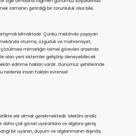
n bir öğe olmasına rağmen günümüz koşullarında
k zamanın getirdiği bir zorunluluk olsa bile,
i tartışmalı kılmaktadır. Çünkü mekânda yaşayan
bir mekânda oturma, özgürlük ve mahremiyet,
n çözülmesi mimarlığın temel görevleri arasında
le alan yeni sistemler geliştirip deneyebilecek
mekân edinme hakları vardır. Günümüz şehirlerinde
u nedenle insan hakları evrensel
birlikte ele almak gerekmektedir. Mekânı analiz
e daha çok görsel uyaranlara ve algılara geniş
erhangi bir uyaran, duyum ve algılanmanın dışında,