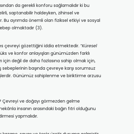
açısından da gerekli konforu sağlamalıdır ki bu
rli, saptanabilir haldeyken, zihinsel ve
r. Bu ayrımda önemli olan fiziksel etkiyi ve sosyal
 sebep olmaktadır (3).
çevreyi gözettiğini iddia etmektedir. “
Küresel
 lüks ve konfor anlayışları günümüzden farklı
 için değil de daha fazlasına sahip olmak için,
üş sebeplerinin başında çevreye karşı sorumsuz
lemişlerdir. Günümüz sahiplenme ve biriktirme arzusu
 mu? Çevreyi ve doğayı görmezden gelme
ekânla insanın arasındaki bağın fıtri olduğunu
irmesi yapmalıdır.