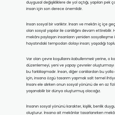
duygusal değişikliklere de yol açtığı, yapılan pek
insan için son derece önemlidir.
İnsan sosyal bir varlıktır. İnsan ve mekân iç içe g
olan sosyal yapılar ile canlılığını devam ettirebilir
mekânı paylaşan insanların yeniden sosyalleşme i
hayatındaki tempodan dolayı insan; yaşadığı top
Var olan çevre koşullarını
kabullenmek
yerine, o k
düzenlemeyi, yeni ve
yapay çevreler
oluşturmayı 
bu farklılaşmadır. İnsan, diğer canlılardan bu yolla a
için, insana özgü tasarım yapmak salt temel ihtiya
İnsanı ele alırken onun sosyal yönünü de en az fiz
yaşanabilir bir dünya oluşturmuş olacağız.
İnsanın sosyal yönünü karakter, kişilik, benlik duyg
oluşturur. İnsana ait mekânlar tasarlanırken mekâ