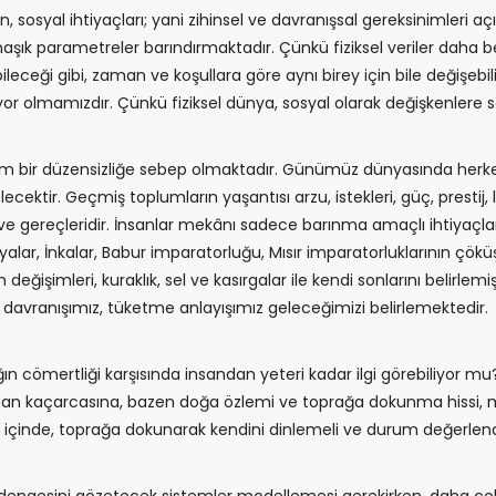
ken, sosyal ihtiyaçları; yani zihinsel ve davranışsal gereksinimleri 
şık parametreler barındırmaktadır. Çünkü fiziksel veriler daha beli
eceği gibi, zaman ve koşullara göre aynı birey için bile değişebili
rüyor olmamızdır. Çünkü fiziksel dünya, sosyal olarak değişkenlere
m bir düzensizliğe sebep olmaktadır. Günümüz dünyasında herkes 
ektir. Geçmiş toplumların yaşantısı arzu, istekleri, güç, prestij,
e gereçleridir. İnsanlar mekânı sadece barınma amaçlı ihtiyaçları
ar, İnkalar, Babur imparatorluğu, Mısır imparatorluklarının çök
 değişimleri, kuraklık, sel ve kasırgalar ile kendi sonlarını belir
 davranışımız, tüketme anlayışımız geleceğimizi belirlemektedir.
ğın cömertliği karşısında insandan yeteri kadar ilgi görebiliyor
ndan kaçarcasına, bazen doğa özlemi ve toprağa dokunma hissi, m
m içinde, toprağa dokunarak kendini dinlemeli ve durum değerlend