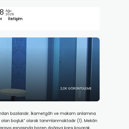
8
Ağu
2026
er
İletişim
2,0K GÖRÜNTÜLEME
nlardan bazılarıdır. İkametgâh ve makam anlamına
li olan boşluk” olarak tanımlanmaktadır (1). Mekân
Bu arayış esnasında bazen doğaya karşı koyarak,