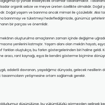
ğlığımızı iyi yönde etkileyecek ortamlar tasarlamaktır. Tasar
kadar organik sebze ve meyve üreten özellikte olmalıdır. Doğal
r. Doğal yaşam ve barınma ancak mimari ile çözülebilir. Aksi ta
 başına barınmayı ve tüketmeyi hedeflediğimizde, günümüz şehirle
manın bir parçası ve önemlidir.
mekânın oluşturulma amaçlarının zaman içinde değişime uğradığı
cına yenilerini katmıştır. Yaşam alanı olan mekân hayatı, eşyal
sınıf farkları oluştukça, bu farkın göstergelerinden biri haline geldi
tirme aracı, rant kaynağı, eşya ile kendini gösterme biçimine dön
saygılı, adaletli davranan, yaşadığımız dünyada, gelecek nesilleri
sek tasarımcıların yetişmesine ortam sağlamak gerekir.
 olduğumuz düşünülürse, bu yükümlülüğü görmezden gelirsek kend