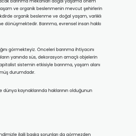
lanacak barınma mekânları doğal yaşama önem
 yaşam ve organik beslenmenin mevcut şehirlerin
kdirde organik beslenme ve doğal yaşam, varlıklı
rine dönüşmektedir. Barınma, evrensel insan hakkı
nı görmekteyiz. Önceleri barınma ihtiyacını
arın yanında süs, dekorasyon amaçlı objelerin
. Kapitalist sistemin etkisiyle barınma, yaşam alanı
üşmüş durumdadır.
n de dünya kaynaklarında haklarının olduğunun
imizle ilgili başka sorunları da görmezden