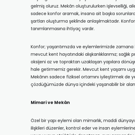
gelmiş oluruz. Mekân oluşturulurken işlevselliği, a
sadece konfor aramak, insana ait başka sorunlara
şartları oluşturma şeklinde anlaşılmaktadır. Konf
tanımlanmasına ihtiyaç vardır.
Konfor; yaşantımızda ve eylemlerimizde zamana ba
mevcut kent hayatındaki alışkanlıklarımız; sağlık 
oksijeni az ve topraktan uzaklaşan yapılara dönüşm
hale getirmemiz gerekir. Mevcut kent yaşamı uygun
Mekânın sadece fiziksel ortamını iyileştirmek de ye
çözdüğümüzde dünya içindeki yaşanabilir bir alan
Mimari ve Mekân
Özel bir yapı eylemi olan mimarlık, maddi dünyayı
ilişkileri düzenler, kontrol eder ve insan eylemler