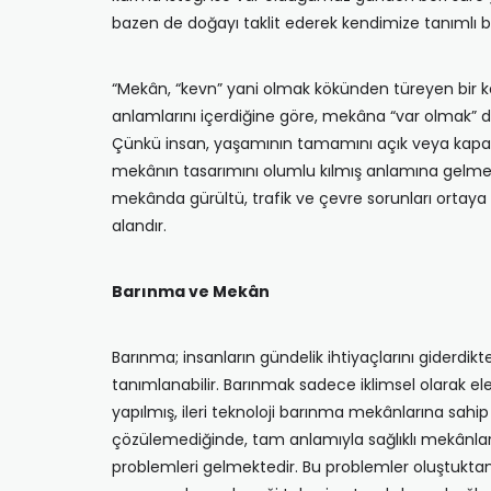
bazen de doğayı taklit ederek kendimize tanımlı bi
“Mekân, “kevn” yani olmak kökünden türeyen bir ke
anlamlarını içerdiğine göre, mekâna “var olmak” d
Çünkü insan, yaşamının tamamını açık veya kapalı m
mekânın tasarımını olumlu kılmış anlamına gelmez.
mekânda gürültü, trafik ve çevre sorunları ortay
alandır.
Barınma ve Mekân
Barınma; insanların gündelik ihtiyaçlarını giderdikt
tanımlanabilir. Barınmak sadece iklimsel olarak ele
yapılmış, ileri teknoloji barınma mekânlarına sahip
çözülemediğinde, tam anlamıyla sağlıklı mekânla
problemleri gelmektedir. Bu problemler oluştukt