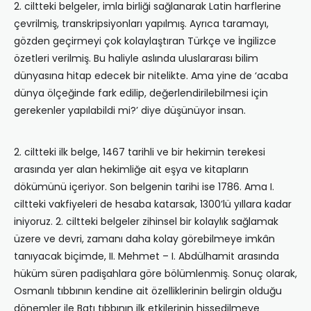
2. ciltteki belgeler, imla birliği sağlanarak Latin harflerine
çevrilmiş, transkripsiyonları yapılmış. Ayrıca taramayı,
gözden geçirmeyi çok kolaylaştıran Türkçe ve İngilizce
özetleri verilmiş. Bu haliyle aslında uluslararası bilim
dünyasına hitap edecek bir nitelikte. Ama yine de ‘acaba
dünya ölçeğinde fark edilip, değerlendirilebilmesi için
gerekenler yapılabildi mi?’ diye düşünüyor insan.
2. ciltteki ilk belge, 1467 tarihli ve bir hekimin terekesi
arasında yer alan hekimliğe ait eşya ve kitapların
dökümünü içeriyor. Son belgenin tarihi ise 1786. Ama I.
ciltteki vakfiyeleri de hesaba katarsak, 1300’lü yıllara kadar
iniyoruz. 2. ciltteki belgeler zihinsel bir kolaylık sağlamak
üzere ve devri, zamanı daha kolay görebilmeye imkân
tanıyacak biçimde, II. Mehmet – I. Abdülhamit arasında
hüküm süren padişahlara göre bölümlenmiş. Sonuç olarak,
Osmanlı tıbbının kendine ait özelliklerinin belirgin olduğu
dönemler ile Batı tıbbının ilk etkilerinin hissedilmeye