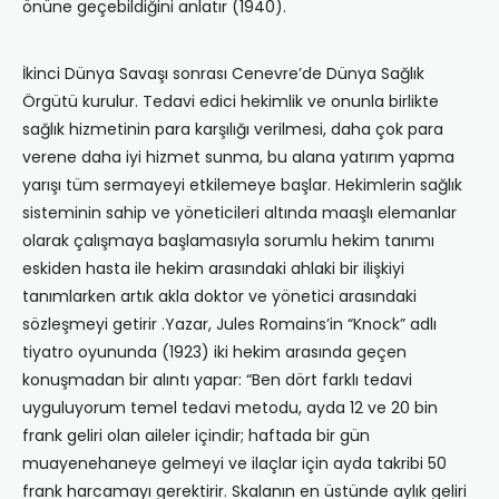
önüne geçebildiğini anlatır (1940).
İkinci Dünya Savaşı sonrası Cenevre’de Dünya Sağlık
Örgütü kurulur. Tedavi edici hekimlik ve onunla birlikte
sağlık hizmetinin para karşılığı verilmesi, daha çok para
verene daha iyi hizmet sunma, bu alana yatırım yapma
yarışı tüm sermayeyi etkilemeye başlar. Hekimlerin sağlık
sisteminin sahip ve yöneticileri altında maaşlı elemanlar
olarak çalışmaya başlamasıyla sorumlu hekim tanımı
eskiden hasta ile hekim arasındaki ahlaki bir ilişkiyi
tanımlarken artık akla doktor ve yönetici arasındaki
sözleşmeyi getirir .Yazar, Jules Romains’in “Knock” adlı
tiyatro oyununda (1923) iki hekim arasında geçen
konuşmadan bir alıntı yapar: “Ben dört farklı tedavi
uyguluyorum temel tedavi metodu, ayda 12 ve 20 bin
frank geliri olan aileler içindir; haftada bir gün
muayenehaneye gelmeyi ve ilaçlar için ayda takribi 50
frank harcamayı gerektirir. Skalanın en üstünde aylık geliri