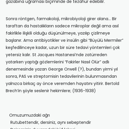
gazabına uğraması biçiminde de tezahür edebilir.
Sonra röntgen, farmakoloji, mikrobiyoloji girer alana… Bir
taraftan da hastalıkların sadece mikroplar değil ama asıl
fakirlikle ilişkili olduğu düşünülmeye, yazılıp çizilmeye
başlanır. Ama antibiyotikler ve insülin gibi “Büyülü Mermiler”
keşfedilinceye kadar, uzun bir süre tedavi yöntemleri çok
yetersiz kalır. St Jacques Hastanesi’nde zatürreden
yatarken yaptığı gözlemlerini “Fakirler Nasıl Ölür” adlı
denemesinde yazan George Orwell (?), bundan yirmi yıl
sonra, PAS ve streptomisin tedavilerinin bulunmasından
yalnızca birkaç ay önce veremden hayatını yitirir. Bertold
Brech’in şöyle seslenir hekimlere; (1936-1938)
Omuzumuzdaki ağrı
Rutubettendir, dersiniz, aynı sebeptendir