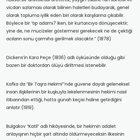
vicdan sızlaması olarak bilinen haletleri budayarak, genel
olarak topluma iyilik eden biri olarak karşılarına çıkabilir.
Böylece bir ‘tıp adamı7 iken, bir kurtarıcıya dönüşecektir;
yine de, ne mucizeler göstermesi gerekecek ne de çektiği
acıların sonu çarmıha gerilmek olacaktır.” (1878)
Dickens’in Kara Peçe (1836) adlı öyküsünde olduğu gibi
bazen bir doktordan ölüyü diriltmesi istenebilir.
Kafka da “Bir Taşra Hekimi”’nde güvene dayalı geleneksel
insan ilişkilerinin bir kuşkuyla lekelenmesinin hekimi nasıl
itibarından ettiği, hatta günah keçisi haline getirdiğini
anlatır (1919).
Bulgakov “Katil” adlı hikâyesinde, bir hekimin adalet
anlayışının hiçbir şart altında öldürmeyeceksin ilkesinin