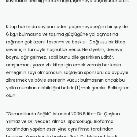
kaynakları derinliğine kazmaya, işlemeye başlayacaklardır.
Kitap hakkında söylenmeden geçemeyeceğim bir şey de
6 kg.’ı bulmasına ve taşıma güçlüğüne yol açmasına
rağmen çok özenli tasarımı ve baskısı… Doğrusu bir kitap
sever için tümüyle hoşnutluk verici. Ne diyelim; deveye
boynu ağır gelmez. Tabii bunu dile getirirken Editör,
araştırmacı, yazar vb. kitap için emek vermiş her kesin
emeğinin zayî olmamasını sağlayan sponsoru da övgüyle
zikretmek ve böyle eserlerin vücut bulmasının ancak bu
yolla mümkün olabildiğini hatırla(t)mak gerekir. Belki işiten
olur!
“Osmanlılarda Sağlık” İstanbul 2006 Editör: Dr. Çoşkun
Yılmaz ve Dr. Necdet Yılmaz. Sporsorluğu Biofarma
tarafından yapılan eser, yine aynı firma tarafından
basılmış. Yayın kurulu başkanı Prof. Dr. Mehmet İpşirli.