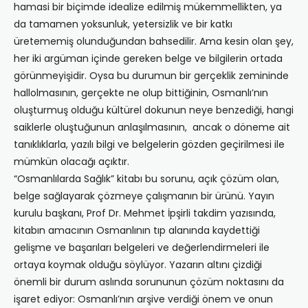
hamasi bir biçimde idealize edilmiş mükemmellikten, ya
da tamamen yoksunluk, yetersizlik ve bir katkı
üretememiş olunduğundan bahsedilir. Ama kesin olan şey,
her iki argüman içinde gereken belge ve bilgilerin ortada
görünmeyişidir. Oysa bu durumun bir gerçeklik zemininde
hallolmasının, gerçekte ne olup bittiğinin, Osmanlı’nın
oluşturmuş olduğu kültürel dokunun neye benzediği, hangi
saiklerle oluştuğunun anlaşılmasının, ancak o döneme ait
tanıklıklarla, yazılı bilgi ve belgelerin gözden geçirilmesi ile
mümkün olacağı açıktır.
“Osmanlılarda Sağlık” kitabı bu sorunu, açık çözüm olan,
belge sağlayarak çözmeye çalışmanın bir ürünü. Yayın
kurulu başkanı, Prof Dr. Mehmet İpşirli takdim yazısında,
kitabın amacının Osmanlının tıp alanında kaydettiği
gelişme ve başarıları belgeleri ve değerlendirmeleri ile
ortaya koymak olduğu söylüyor. Yazarın altını çizdiği
önemli bir durum aslında sorununun çözüm noktasını da
işaret ediyor: Osmanlı’nın arşive verdiği önem ve onun