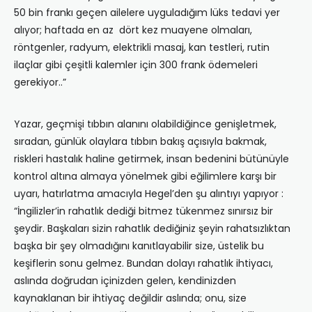
50 bin frankı geçen ailelere uyguladığım lüks tedavi yer
alıyor; haftada en az dört kez muayene olmaları,
röntgenler, radyum, elektrikli masaj, kan testleri, rutin
ilaçlar gibi çeşitli kalemler için 300 frank ödemeleri
gerekiyor..”
Yazar, geçmişi tıbbın alanını olabildiğince genişletmek,
sıradan, günlük olaylara tıbbın bakış açısıyla bakmak,
riskleri hastalık haline getirmek, insan bedenini bütünüyle
kontrol altına almaya yönelmek gibi eğilimlere karşı bir
uyarı, hatırlatma amacıyla Hegel’den şu alıntıyı yapıyor :
“İngilizler’in rahatlık dediği bitmez tükenmez sınırsız bir
şeydir. Başkaları sizin rahatlık dediğiniz şeyin rahatsızlıktan
başka bir şey olmadığını kanıtlayabilir size, üstelik bu
keşiflerin sonu gelmez. Bundan dolayı rahatlık ihtiyacı,
aslında doğrudan içinizden gelen, kendinizden
kaynaklanan bir ihtiyaç değildir aslında; onu, size