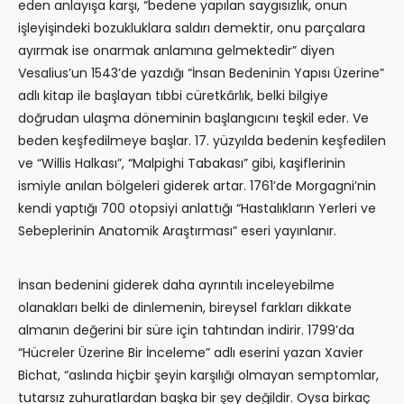
eden anlayışa karşı, “bedene yapılan saygısızlık, onun
işleyişindeki bozukluklara saldırı demektir, onu parçalara
ayırmak ise onarmak anlamına gelmektedir” diyen
Vesalius’un 1543’de yazdığı “İnsan Bedeninin Yapısı Üzerine”
adlı kitap ile başlayan tıbbi cüretkârlık, belki bilgiye
doğrudan ulaşma döneminin başlangıcını teşkil eder. Ve
beden keşfedilmeye başlar. 17. yüzyılda bedenin keşfedilen
ve “Willis Halkası”, “Malpighi Tabakası” gibi, kaşiflerinin
ismiyle anılan bölgeleri giderek artar. 1761’de Morgagni’nin
kendi yaptığı 700 otopsiyi anlattığı “Hastalıkların Yerleri ve
Sebeplerinin Anatomik Araştırması” eseri yayınlanır.
İnsan bedenini giderek daha ayrıntılı inceleyebilme
olanakları belki de dinlemenin, bireysel farkları dikkate
almanın değerini bir süre için tahtından indirir. 1799’da
“Hücreler Üzerine Bir İnceleme” adlı eserini yazan Xavier
Bichat, “aslında hiçbir şeyin karşılığı olmayan semptomlar,
tutarsız zuhuratlardan başka bir şey değildir. Oysa birkaç