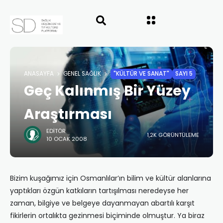
ANASAYFA
GENEL SAĞLIK
"KÜLTÜR VE SANAT"
SAYI 5
Geç Kalınmış Bir Yüzey
Araştırması
EDITÖR
1,2K GÖRÜNTÜLEME
10 OCAK 2008
Bizim kuşağımız için Osmanlılar’ın bilim ve kültür alanlarına
yaptıkları özgün katkıların tartışılması neredeyse her
zaman, bilgiye ve belgeye dayanmayan abartılı karşıt
fikirlerin ortalıkta gezinmesi biçiminde olmuştur. Ya biraz