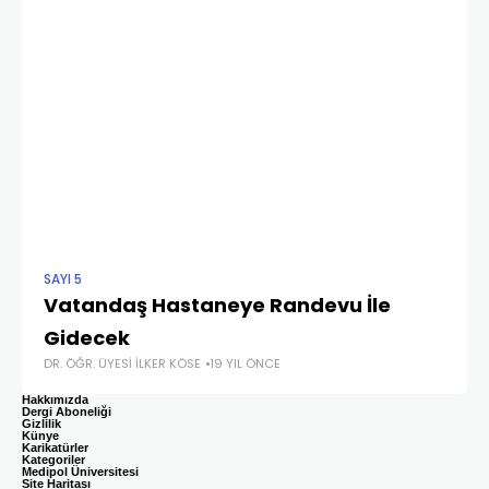
SAYI 5
"KÜ
Vatandaş Hastaneye Randevu İle
Bi
Gidecek
He
DR. ÖĞR. ÜYESI İLKER KÖSE
19 YIL ÖNCE
BIL
Hakkımızda
Dergi Aboneliği
Gizlilik
Künye
Karikatürler
Kategoriler
Medipol Üniversitesi
Site Haritası