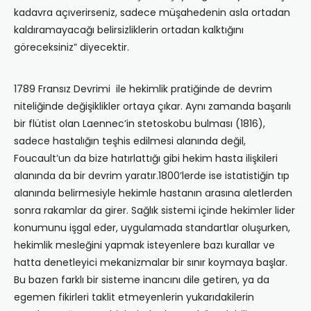
kadavra açıverirseniz, sadece müşahedenin asla ortadan
kaldıramayacağı belirsizliklerin ortadan kalktığını
göreceksiniz” diyecektir.
1789 Fransız Devrimi ile hekimlik pratiğinde de devrim
niteliğinde değişiklikler ortaya çıkar. Aynı zamanda başarılı
bir flütist olan Laennec’in stetoskobu bulması (1816),
sadece hastalığın teşhis edilmesi alanında değil,
Foucault’un da bize hatırlattığı gibi hekim hasta ilişkileri
alanında da bir devrim yaratır.1800’lerde ise istatistiğin tıp
alanında belirmesiyle hekimle hastanın arasına aletlerden
sonra rakamlar da girer. Sağlık sistemi içinde hekimler lider
konumunu işgal eder, uygulamada standartlar oluşurken,
hekimlik mesleğini yapmak isteyenlere bazı kurallar ve
hatta denetleyici mekanizmalar bir sınır koymaya başlar.
Bu bazen farklı bir sisteme inancını dile getiren, ya da
egemen fikirleri taklit etmeyenlerin yukarıdakilerin