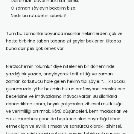
Dairemizin duvarındaki küf lekesi.
O zaman söyleyin bakalım bize:
Nedir bu rutubetin sebebi?
Tüm bu zamanlar boyunca insanlar hekimlerden çok ve
hatta birbirine taban tabana zıt şeyler beklerler. Kitapta
buna dair pek çok örnek var.
Nietzsche’nin “olumlu” diye nitelenen bir döneminde
yazdığı bir yazıda, onaylayarak tarif ettiği ve zaman
zaman korkutucu hale gelen hekim tipi şöyle: “….. kısacası,
günümüzde iyi bir hekimin bütün profesyonel mesleklerin
becerisine ve imtiyazlarına ihtiyacı vardır. Bu silahlarla
donandıktan sonra, hayırlı çalışmaları, zihinsel mutluluğu
ve verimliliği artırmak, kötü düşünceleri, kem maksatları ve
-rezil membası genelde hep karın olan hoyratlığı tehcir
etmek için ve evlilik simsarı ve sansürcü olarak- zihinsel,
fiziksel bir aristokrasi üreterek, yaygın tabirle ruh sancısı ve